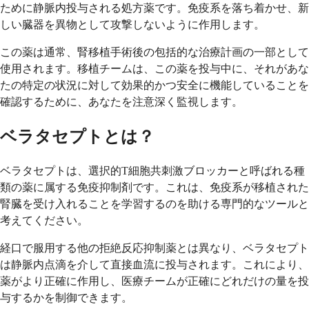
ために静脈内投与される処方薬です。免疫系を落ち着かせ、新
しい臓器を異物として攻撃しないように作用します。
この薬は通常、腎移植手術後の包括的な治療計画の一部として
使用されます。移植チームは、この薬を投与中に、それがあな
たの特定の状況に対して効果的かつ安全に機能していることを
確認するために、あなたを注意深く監視します。
ベラタセプトとは？
ベラタセプトは、選択的T細胞共刺激ブロッカーと呼ばれる種
類の薬に属する免疫抑制剤です。これは、免疫系が移植された
腎臓を受け入れることを学習するのを助ける専門的なツールと
考えてください。
経口で服用する他の拒絶反応抑制薬とは異なり、ベラタセプト
は静脈内点滴を介して直接血流に投与されます。これにより、
薬がより正確に作用し、医療チームが正確にどれだけの量を投
与するかを制御できます。