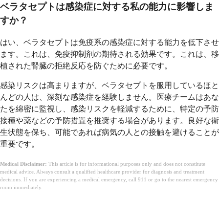
ベラタセプトは感染症に対する私の能力に影響しま
すか？
はい、ベラタセプトは免疫系の感染症に対する能力を低下させ
ます。これは、免疫抑制剤の期待される効果です。これは、移
植された腎臓の拒絶反応を防ぐために必要です。
感染リスクは高まりますが、ベラタセプトを服用しているほと
んどの人は、深刻な感染症を経験しません。医療チームはあな
たを綿密に監視し、感染リスクを軽減するために、特定の予防
接種や薬などの予防措置を推奨する場合があります。良好な衛
生状態を保ち、可能であれば病気の人との接触を避けることが
重要です。
Medical Disclaimer:
This article is for informational purposes only and does not constitute
medical advice. Always consult a qualified healthcare provider for diagnosis and treatment
decisions. If you are experiencing a medical emergency, call 911 or go to the nearest emergency
room immediately.