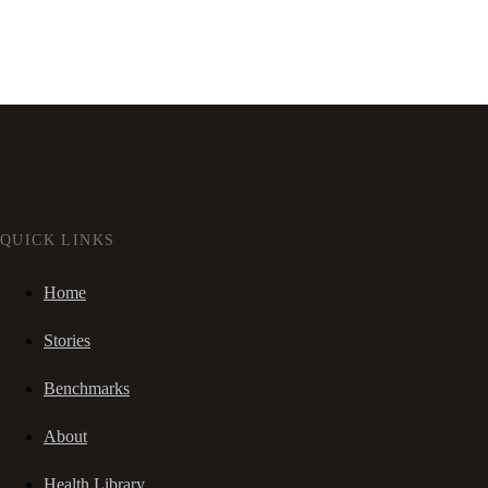
QUICK LINKS
Home
Stories
Benchmarks
About
Health Library