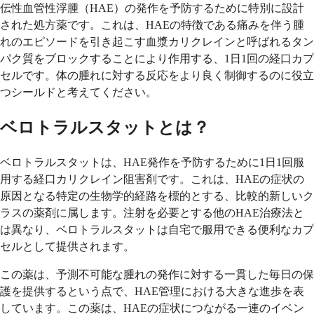
伝性血管性浮腫（HAE）の発作を予防するために特別に設計
された処方薬です。これは、HAEの特徴である痛みを伴う腫
れのエピソードを引き起こす血漿カリクレインと呼ばれるタン
パク質をブロックすることにより作用する、1日1回の経口カプ
セルです。体の腫れに対する反応をより良く制御するのに役立
つシールドと考えてください。
ベロトラルスタットとは？
ベロトラルスタットは、HAE発作を予防するために1日1回服
用する経口カリクレイン阻害剤です。これは、HAEの症状の
原因となる特定の生物学的経路を標的とする、比較的新しいク
ラスの薬剤に属します。注射を必要とする他のHAE治療法と
は異なり、ベロトラルスタットは自宅で服用できる便利なカプ
セルとして提供されます。
この薬は、予測不可能な腫れの発作に対する一貫した毎日の保
護を提供するという点で、HAE管理における大きな進歩を表
しています。この薬は、HAEの症状につながる一連のイベン