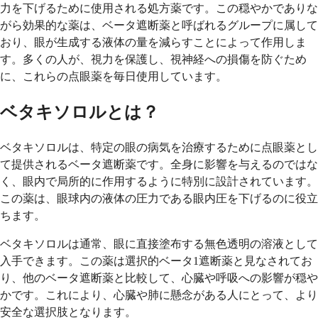
力を下げるために使用される処方薬です。この穏やかでありな
がら効果的な薬は、ベータ遮断薬と呼ばれるグループに属して
おり、眼が生成する液体の量を減らすことによって作用しま
す。多くの人が、視力を保護し、視神経への損傷を防ぐため
に、これらの点眼薬を毎日使用しています。
ベタキソロルとは？
ベタキソロルは、特定の眼の病気を治療するために点眼薬とし
て提供されるベータ遮断薬です。全身に影響を与えるのではな
く、眼内で局所的に作用するように特別に設計されています。
この薬は、眼球内の液体の圧力である眼内圧を下げるのに役立
ちます。
ベタキソロルは通常、眼に直接塗布する無色透明の溶液として
入手できます。この薬は選択的ベータ1遮断薬と見なされてお
り、他のベータ遮断薬と比較して、心臓や呼吸への影響が穏や
かです。これにより、心臓や肺に懸念がある人にとって、より
安全な選択肢となります。