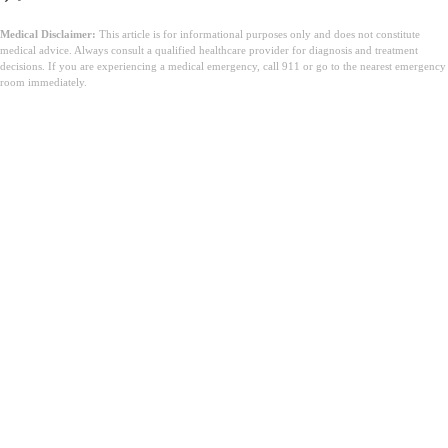
Medical Disclaimer:
This article is for informational purposes only and does not constitute
medical advice. Always consult a qualified healthcare provider for diagnosis and treatment
decisions. If you are experiencing a medical emergency, call 911 or go to the nearest emergency
room immediately.