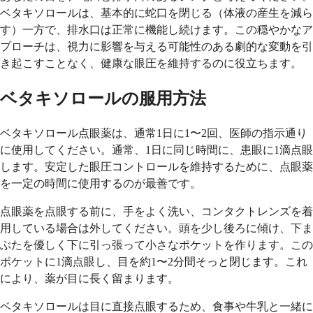
ベタキソロールは、基本的に蛇口を閉じる（体液の産生を減ら
す）一方で、排水口は正常に機能し続けます。この穏やかなア
プローチは、視力に影響を与える可能性のある劇的な変動を引
き起こすことなく、健康な眼圧を維持するのに役立ちます。
ベタキソロールの服用方法
ベタキソロール点眼薬は、通常1日に1〜2回、医師の指示通り
に使用してください。通常、1日に同じ時間に、患眼に1滴点眼
します。安定した眼圧コントロールを維持するために、点眼薬
を一定の時間に使用するのが最善です。
点眼薬を点眼する前に、手をよく洗い、コンタクトレンズを着
用している場合は外してください。頭を少し後ろに傾け、下ま
ぶたを優しく下に引っ張って小さなポケットを作ります。この
ポケットに1滴点眼し、目を約1〜2分間そっと閉じます。これ
により、薬が目に長く留まります。
ベタキソロールは目に直接点眼するため、食事や牛乳と一緒に