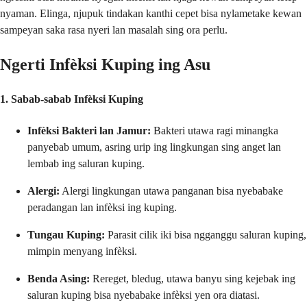
nyaman. Elinga, njupuk tindakan kanthi cepet bisa nylametake kewan
sampeyan saka rasa nyeri lan masalah sing ora perlu.
Ngerti Infèksi Kuping ing Asu
1. Sabab-sabab Infèksi Kuping
Infèksi Bakteri lan Jamur:
Bakteri utawa ragi minangka
panyebab umum, asring urip ing lingkungan sing anget lan
lembab ing saluran kuping.
Alergi:
Alergi lingkungan utawa panganan bisa nyebabake
peradangan lan infèksi ing kuping.
Tungau Kuping:
Parasit cilik iki bisa ngganggu saluran kuping,
mimpin menyang infèksi.
Benda Asing:
Rereget, bledug, utawa banyu sing kejebak ing
saluran kuping bisa nyebabake infèksi yen ora diatasi.