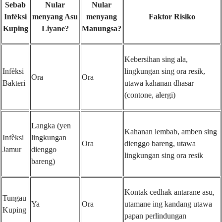
Sebab
Nular
Nular
Infèksi
menyang Asu
menyang
Faktor Risiko
Kuping
Liyane?
Manungsa?
Kebersihan sing ala,
Infèksi
lingkungan sing ora resik,
Ora
Ora
Bakteri
utawa kahanan dhasar
(contone, alergi)
Langka (yen
Kahanan lembab, amben sing
Infèksi
lingkungan
Ora
dienggo bareng, utawa
Jamur
dienggo
lingkungan sing ora resik
bareng)
Kontak cedhak antarane asu,
Tungau
Ya
Ora
utamane ing kandang utawa
Kuping
papan perlindungan