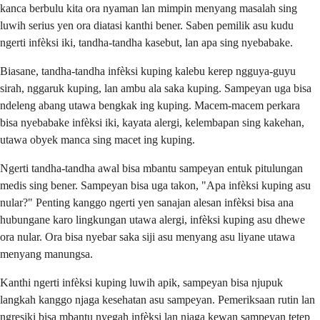
kanca berbulu kita ora nyaman lan mimpin menyang masalah sing
luwih serius yen ora diatasi kanthi bener. Saben pemilik asu kudu
ngerti infèksi iki, tandha-tandha kasebut, lan apa sing nyebabake.
Biasane, tandha-tandha infèksi kuping kalebu kerep ngguya-guyu
sirah, nggaruk kuping, lan ambu ala saka kuping. Sampeyan uga bisa
ndeleng abang utawa bengkak ing kuping. Macem-macem perkara
bisa nyebabake infèksi iki, kayata alergi, kelembapan sing kakehan,
utawa obyek manca sing macet ing kuping.
Ngerti tandha-tandha awal bisa mbantu sampeyan entuk pitulungan
medis sing bener. Sampeyan bisa uga takon, "Apa infèksi kuping asu
nular?" Penting kanggo ngerti yen sanajan alesan infèksi bisa ana
hubungane karo lingkungan utawa alergi, infèksi kuping asu dhewe
ora nular. Ora bisa nyebar saka siji asu menyang asu liyane utawa
menyang manungsa.
Kanthi ngerti infèksi kuping luwih apik, sampeyan bisa njupuk
langkah kanggo njaga kesehatan asu sampeyan. Pemeriksaan rutin lan
ngresiki bisa mbantu nyegah infèksi lan njaga kewan sampeyan tetep