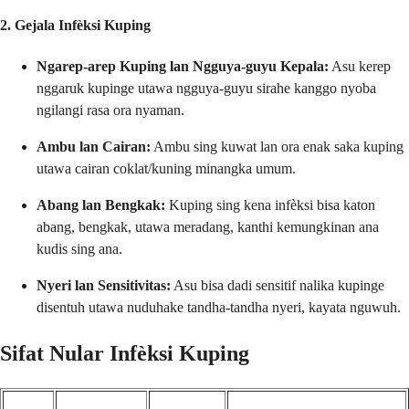
2. Gejala Infèksi Kuping
Ngarep-arep Kuping lan Ngguya-guyu Kepala:
Asu kerep
nggaruk kupinge utawa ngguya-guyu sirahe kanggo nyoba
ngilangi rasa ora nyaman.
Ambu lan Cairan:
Ambu sing kuwat lan ora enak saka kuping
utawa cairan coklat/kuning minangka umum.
Abang lan Bengkak:
Kuping sing kena infèksi bisa katon
abang, bengkak, utawa meradang, kanthi kemungkinan ana
kudis sing ana.
Nyeri lan Sensitivitas:
Asu bisa dadi sensitif nalika kupinge
disentuh utawa nuduhake tandha-tandha nyeri, kayata nguwuh.
Sifat Nular Infèksi Kuping