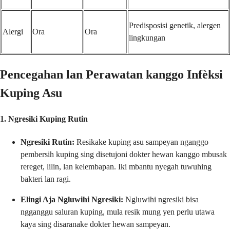
Predisposisi genetik, alergen
Alergi
Ora
Ora
lingkungan
Pencegahan lan Perawatan kanggo Infèksi
Kuping Asu
1. Ngresiki Kuping Rutin
Ngresiki Rutin:
Resikake kuping asu sampeyan nganggo
pembersih kuping sing disetujoni dokter hewan kanggo mbusak
rereget, lilin, lan kelembapan. Iki mbantu nyegah tuwuhing
bakteri lan ragi.
Elingi Aja Ngluwihi Ngresiki:
Ngluwihi ngresiki bisa
ngganggu saluran kuping, mula resik mung yen perlu utawa
kaya sing disaranake dokter hewan sampeyan.