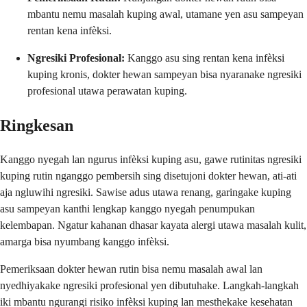
mbantu nemu masalah kuping awal, utamane yen asu sampeyan
rentan kena infèksi.
Ngresiki Profesional:
Kanggo asu sing rentan kena infèksi
kuping kronis, dokter hewan sampeyan bisa nyaranake ngresiki
profesional utawa perawatan kuping.
Ringkesan
Kanggo nyegah lan ngurus infèksi kuping asu, gawe rutinitas ngresiki
kuping rutin nganggo pembersih sing disetujoni dokter hewan, ati-ati
aja ngluwihi ngresiki. Sawise adus utawa renang, garingake kuping
asu sampeyan kanthi lengkap kanggo nyegah penumpukan
kelembapan. Ngatur kahanan dhasar kayata alergi utawa masalah kulit,
amarga bisa nyumbang kanggo infèksi.
Pemeriksaan dokter hewan rutin bisa nemu masalah awal lan
nyedhiyakake ngresiki profesional yen dibutuhake. Langkah-langkah
iki mbantu ngurangi risiko infèksi kuping lan mesthekake kesehatan