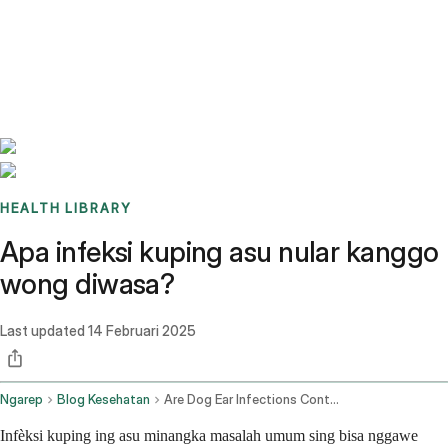
Benchmarks
Stories
FAQ
Sign up / Log in
HEALTH LIBRARY
Apa infeksi kuping asu nular kanggo
wong diwasa?
Last updated
14 Februari 2025
Ngarep
Blog Kesehatan
Are Dog Ear Infections Contagious In Adults
Infèksi kuping ing asu minangka masalah umum sing bisa nggawe