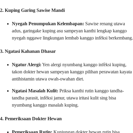
2. Kuping Garing Sawise Mandi
Nyegah Penumpukan Kelembapan:
Sawise renang utawa
adus, garingake kuping asu sampeyan kanthi lengkap kanggo
nyegah nggawe lingkungan lembab kanggo infèksi berkembang.
3. Ngatasi Kahanan Dhasar
Ngatur Alergi:
Yen alergi nyumbang kanggo infèksi kuping,
takon dokter hewan sampeyan kanggo pilihan perawatan kayata
antihistamin utawa owah-owahan diet.
Ngatasi Masalah Kulit:
Priksa kanthi rutin kanggo tandha-
tandha parasit, infèksi jamur, utawa iritasi kulit sing bisa
nyumbang kanggo masalah kuping.
4. Pemeriksaan Dokter Hewan
Pemeriksaan Rutin:
Kunjungan dokter hewan rutin bisa