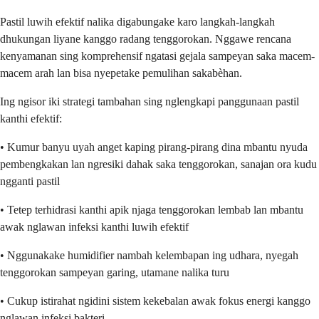
Pastil luwih efektif nalika digabungake karo langkah-langkah
dhukungan liyane kanggo radang tenggorokan. Nggawe rencana
kenyamanan sing komprehensif ngatasi gejala sampeyan saka macem-
macem arah lan bisa nyepetake pemulihan sakabèhan.
Ing ngisor iki strategi tambahan sing nglengkapi panggunaan pastil
kanthi efektif:
• Kumur banyu uyah anget kaping pirang-pirang dina mbantu nyuda
pembengkakan lan ngresiki dahak saka tenggorokan, sanajan ora kudu
ngganti pastil
• Tetep terhidrasi kanthi apik njaga tenggorokan lembab lan mbantu
awak nglawan infeksi kanthi luwih efektif
• Nggunakake humidifier nambah kelembapan ing udhara, nyegah
tenggorokan sampeyan garing, utamane nalika turu
• Cukup istirahat ngidini sistem kekebalan awak fokus energi kanggo
nglawan infeksi bakteri