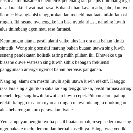
Pastil alami biasane menehi efek penenang lan pelapis tinimbang lega
rasa lara aktif liwat mati rasa. Bahan-bahan kaya madu, jahe, lan oyot
licorice bisa nglapisi tenggorokan lan menehi manfaat anti-inflamasi
ringan. Iki rasane nyenengake lan bisa nyuda iritasi, nanging luwih
alus tinimbang agen mati rasa farmasi.
Keuntungan utama pastil alami yaiku alus lan ora ana bahan kimia
sintetik. Wong sing sensitif marang bahan buatan utawa sing luwih
seneng pendekatan holistik asring milih pilihan iki. Dheweke uga
biasane duwe watesan sing luwih sithik babagan frekuensi
panggunaan amarga ngemot bahan berbasis panganan.
Nanging, alami ora mesthi luwih apik utawa luwih efektif. Kanggo
rasa lara sing signifikan saka radang tenggorokan, pastil farmasi asring
menehi lega sing luwih kuwat lan luwih cepet. Pilihan alami paling
efektif kanggo rasa ora nyaman ringan utawa minangka dhukungan
alus bebarengan karo perawatan liyane.
Yen sampeyan pengin nyoba pastil buatan omah, resep sederhana sing
nggunakake madu, lemon, lan herbal kasedhiya. Elinga wae yen iki