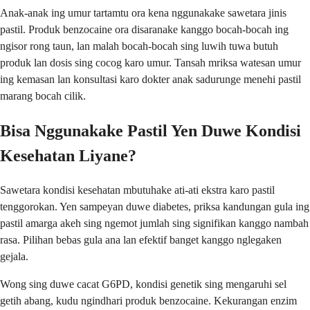
Anak-anak ing umur tartamtu ora kena nggunakake sawetara jinis
pastil. Produk benzocaine ora disaranake kanggo bocah-bocah ing
ngisor rong taun, lan malah bocah-bocah sing luwih tuwa butuh
produk lan dosis sing cocog karo umur. Tansah mriksa watesan umur
ing kemasan lan konsultasi karo dokter anak sadurunge menehi pastil
marang bocah cilik.
Bisa Nggunakake Pastil Yen Duwe Kondisi
Kesehatan Liyane?
Sawetara kondisi kesehatan mbutuhake ati-ati ekstra karo pastil
tenggorokan. Yen sampeyan duwe diabetes, priksa kandungan gula ing
pastil amarga akeh sing ngemot jumlah sing signifikan kanggo nambah
rasa. Pilihan bebas gula ana lan efektif banget kanggo nglegaken
gejala.
Wong sing duwe cacat G6PD, kondisi genetik sing mengaruhi sel
getih abang, kudu ngindhari produk benzocaine. Kekurangan enzim