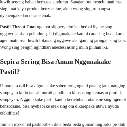
luwih seneng bahan berbasis tanduran. Sanajan ora menehi mati rasa
sing kuat kaya produk benzocaine, akeh wong sing rumangsa
nyenengake lan rasane enak.
Pastil Throat Coat
ngemot slippery elm lan herbal liyane sing
nggawe lapisan pelindung. Iki digunakake kanthi cara sing beda karo
agen mati rasa, luwih fokus ing nggawe alangan ing jaringan sing lara.
Wong sing pengin ngindhari anestesi asring milih pilihan iki.
Sepira Sering Bisa Aman Nggunakake
Pastil?
Umume pastil bisa digunakake saben rong nganti patang jam, nanging
sampeyan kudu tansah nuruti pandhuan khusus ing kemasan produk
sampeyan. Nggunakake pastil kanthi berlebihan, utamane sing ngemot
benzocaine, bisa nyebabake efek sing ora dikarepake utawa nyuda
efektifitasé.
Jumlah maksimal pastil saben dina beda-beda gumantung saka produk