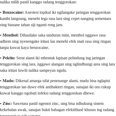
nalika milih pastil kanggo radang tenggorokan:
•
Benzocaine:
Anestesi topikal iki ngilangake jaringan tenggorokan
kanthi langsung, menehi lega rasa lara sing cepet nanging sementara
sing biasane tahan siji nganti rong jam.
•
Menthol:
Dihasilake saka tanduran mint, menthol nggawe rasa
adhem sing nyenengake iritasi lan menehi efek mati rasa sing ringan
tanpa kuwat kaya benzocaine.
•
Pektin:
Serat alami iki mbentuk lapisan pelindung ing jaringan
tenggorokan sing lara, nggawe alangan sing nglindhungi area sing lara
saka iritasi luwih nalika sampeyan ngulu.
•
Madu:
Dikenal amarga sifat penenange alami, madu bisa nglapisi
tenggorokan lan duwe efek antibakteri ringan, sanajan iki ora cukup
kuwat kanggo ngobati infeksi radang tenggorokan dhewe.
•
Zinc:
Sawetara pastil ngemot zinc, sing bisa ndhukung sistem
kekebalan awak, sanajan bukti babagan efektifitasé khusus ing radang
tenggorokan isih winates.