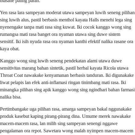
biasane paling parah.
Yen rasa lara sampeyan moderat utawa sampeyan luwih seneng pilihan
sing luwih alus, pastil berbasis menthol kayata Halls menehi lega sing
nyenengake tanpa mati rasa sing kuwat. Iki cocok kanggo wong sing
rumangsa mati rasa banget ora nyaman utawa sing duwe sistem
sensitif. Iki isih nyuda rasa ora nyaman kanthi efektif nalika rasane ora
kaya obat.
Kanggo wong sing luwih seneng pendekatan alami utawa duwe
sensitivitas marang bahan sintetik, pastil herbal kayata Ricola utawa
Throat Coat nawakake kenyamanan berbasis tanduran. Iki digunakake
liwat pelapis lan efek anti-inflamasi ringan tinimbang mati rasa. Iki
minangka pilihan sing apik kanggo wong sing ngindhari bahan farmasi
nalika bisa.
Pertimbangake uga pilihan rasa, amarga sampeyan bakal nggunakake
produk kasebut kaping pirang-pirang dina. Umume merek nawakake
macem-macem rasa, lan milih sing sampeyan senengi nggawe
pengalaman ora repot. Sawetara wong malah nyimpen macem-macem