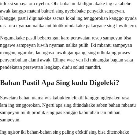
infeksi supaya ora nyebar. Obat-obatan iki digunakake ing sakabehe
awak kanggo mateni bakteri sing nyebabake penyakit sampeyan.
Kangge, pastil digunakake sacara lokal ing tenggorokan kanggo nyuda
rasa ora nyaman nalika antibiotik nindakake pakaryane sing luwih jero.
Nggunakake pastil bebarengan karo perawatan resep sampeyan bisa
nggawe sampeyan luwih nyaman nalika pulih. Iki mbantu sampeyan
mangan, ngombe, lan ngaso luwih gampang, sing ndhukung proses
penyembuhan alami awak. Elinga wae yen iki minangka bagian saka
pendekatan perawatan lengkap, dudu solusi mandiri.
Bahan Pastil Apa Sing kudu Digoleki?
Sawetara bahan utama wis kabukten efektif kanggo nglegaken rasa
lara ing tenggorokan. Ngerti apa sing ditindakake saben bahan mbantu
sampeyan milih produk sing pas kanggo kabutuhan lan pilihan
sampeyan.
Ing ngisor iki bahan-bahan sing paling efektif sing bisa ditemokake