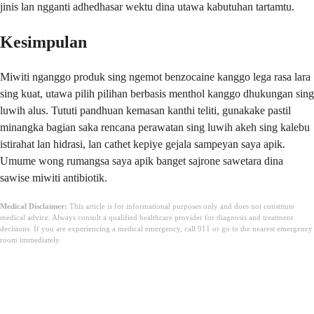
jinis lan ngganti adhedhasar wektu dina utawa kabutuhan tartamtu.
Kesimpulan
Miwiti nganggo produk sing ngemot benzocaine kanggo lega rasa lara
sing kuat, utawa pilih pilihan berbasis menthol kanggo dhukungan sing
luwih alus. Tututi pandhuan kemasan kanthi teliti, gunakake pastil
minangka bagian saka rencana perawatan sing luwih akeh sing kalebu
istirahat lan hidrasi, lan cathet kepiye gejala sampeyan saya apik.
Umume wong rumangsa saya apik banget sajrone sawetara dina
sawise miwiti antibiotik.
Medical Disclaimer:
This article is for informational purposes only and does not constitute
medical advice. Always consult a qualified healthcare provider for diagnosis and treatment
decisions. If you are experiencing a medical emergency, call 911 or go to the nearest emergency
room immediately.