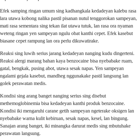
Efek samping ringan umum sing kadhangkala kedadeyan kalebu rasa
lara utawa kobong nalika pastil pisanan nutul tenggorokan sampeyan,
mati rasa sementara sing tekan ilat utawa tutuk, lan rasa ora nyaman
weteng ringan yen sampeyan ngulu obat kanthi cepet. Efek kasebut
biasane cepet rampung lan ora perlu dikuwatirake.
Reaksi sing luwih serius jarang kedadeyan nanging kudu dingerteni.
Reaksi alergi marang bahan kaya benzocaine bisa nyebabake ruam,
gatal, bengkak, pusing abot, utawa sesak napas. Yen sampeyan
ngalami gejala kasebut, mandheg nggunakake pastil langsung lan
golek perawatan medis.
Kondisi sing arang banget nanging serius sing disebut
methemoglobinemia bisa kedadeyan kanthi produk benzocaine.
Kondisi iki mengaruhi carane getih sampeyan ngeterake oksigen lan
nyebabake warna kulit kebiruan, sesak napas, kesel, lan bingung.
Sanajan arang banget, iki minangka darurat medis sing mbutuhake
perawatan langsung.