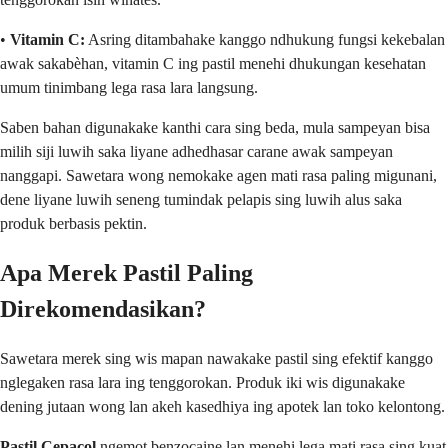
•
Vitamin C:
Asring ditambahake kanggo ndhukung fungsi kekebalan
awak sakabèhan, vitamin C ing pastil menehi dhukungan kesehatan
umum tinimbang lega rasa lara langsung.
Saben bahan digunakake kanthi cara sing beda, mula sampeyan bisa
milih siji luwih saka liyane adhedhasar carane awak sampeyan
nanggapi. Sawetara wong nemokake agen mati rasa paling migunani,
dene liyane luwih seneng tumindak pelapis sing luwih alus saka
produk berbasis pektin.
Apa Merek Pastil Paling
Direkomendasikan?
Sawetara merek sing wis mapan nawakake pastil sing efektif kanggo
nglegaken rasa lara ing tenggorokan. Produk iki wis digunakake
dening jutaan wong lan akeh kasedhiya ing apotek lan toko kelontong.
Pastil Cepacol
ngemot benzocaine lan menehi lega mati rasa sing kuat