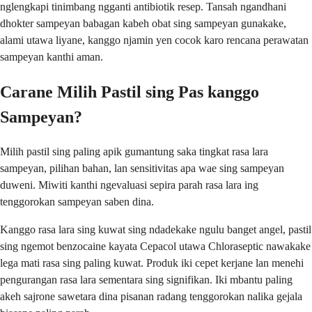
nglengkapi tinimbang ngganti antibiotik resep. Tansah ngandhani
dhokter sampeyan babagan kabeh obat sing sampeyan gunakake,
alami utawa liyane, kanggo njamin yen cocok karo rencana perawatan
sampeyan kanthi aman.
Carane Milih Pastil sing Pas kanggo
Sampeyan?
Milih pastil sing paling apik gumantung saka tingkat rasa lara
sampeyan, pilihan bahan, lan sensitivitas apa wae sing sampeyan
duweni. Miwiti kanthi ngevaluasi sepira parah rasa lara ing
tenggorokan sampeyan saben dina.
Kanggo rasa lara sing kuwat sing ndadekake ngulu banget angel, pastil
sing ngemot benzocaine kayata Cepacol utawa Chloraseptic nawakake
lega mati rasa sing paling kuwat. Produk iki cepet kerjane lan menehi
pengurangan rasa lara sementara sing signifikan. Iki mbantu paling
akeh sajrone sawetara dina pisanan radang tenggorokan nalika gejala