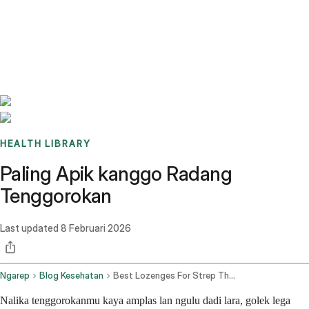
Benchmarks
Stories
FAQ
Sign up / Log in
HEALTH LIBRARY
Paling Apik kanggo Radang
Tenggorokan
Last updated
8 Februari 2026
Ngarep
Blog Kesehatan
Best Lozenges For Strep Throat
Nalika tenggorokanmu kaya amplas lan ngulu dadi lara, golek lega