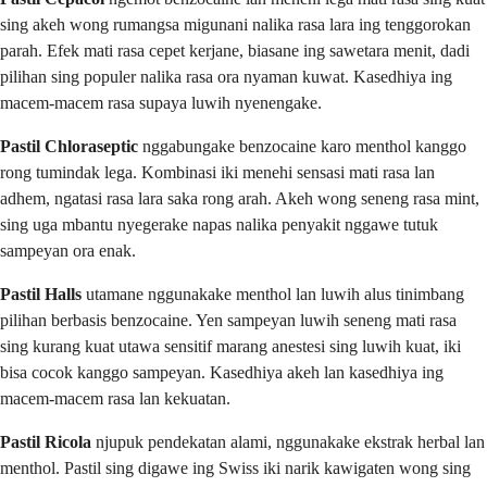
sing akeh wong rumangsa migunani nalika rasa lara ing tenggorokan
parah. Efek mati rasa cepet kerjane, biasane ing sawetara menit, dadi
pilihan sing populer nalika rasa ora nyaman kuwat. Kasedhiya ing
macem-macem rasa supaya luwih nyenengake.
Pastil Chloraseptic
nggabungake benzocaine karo menthol kanggo
rong tumindak lega. Kombinasi iki menehi sensasi mati rasa lan
adhem, ngatasi rasa lara saka rong arah. Akeh wong seneng rasa mint,
sing uga mbantu nyegerake napas nalika penyakit nggawe tutuk
sampeyan ora enak.
Pastil Halls
utamane nggunakake menthol lan luwih alus tinimbang
pilihan berbasis benzocaine. Yen sampeyan luwih seneng mati rasa
sing kurang kuat utawa sensitif marang anestesi sing luwih kuat, iki
bisa cocok kanggo sampeyan. Kasedhiya akeh lan kasedhiya ing
macem-macem rasa lan kekuatan.
Pastil Ricola
njupuk pendekatan alami, nggunakake ekstrak herbal lan
menthol. Pastil sing digawe ing Swiss iki narik kawigaten wong sing