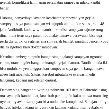
nyegah komplikasi lan njamin perawatan sampeyan mlaku kanthi
bener.
Hubungi panyedhiya layanan kesehatan sampeyan yen gejala
sampeyan saya parah sanajan wis njupuk antibiotik resep sajrone 48
jam. Antibiotik kudu wiwit nambah kondisi sampeyan sajrone rong
dina, mula terus saya parah nuduhake manawa perawatan bisa uga
perlu diatur. Iki ora ateges ana sing salah banget, nanging pancen kudu
diajak ngobrol karo dokter sampeyan.
Kesulitan ambegan, ngulu banget sing ngalangi sampeyan ngombe
cairan, utawa ngiler banget minangka gejala darurat. Tandha-tanda iki
bisa nuduhake yen tenggorokan sampeyan saya gedhe banget utawa
abses lagi mbentuk. Situasi kasebut mbutuhake evaluasi medis
langsung, kadang ing setelan darurat.
Demam sing banget dhuwur ing ndhuwur 103 derajat Fahrenheit sing
ora saya apik kanthi obat, lara sirah parah, gulu kaku, utawa ruam sing
nyebar ing awak sampeyan bisa nuduhake komplikasi. Sanajan arang
banget, infeksi radang tenggorokan kadang-kadang bisa nyebabake