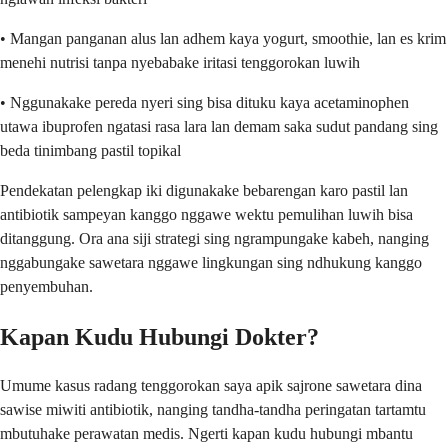
• Mangan panganan alus lan adhem kaya yogurt, smoothie, lan es krim
menehi nutrisi tanpa nyebabake iritasi tenggorokan luwih
• Nggunakake pereda nyeri sing bisa dituku kaya acetaminophen
utawa ibuprofen ngatasi rasa lara lan demam saka sudut pandang sing
beda tinimbang pastil topikal
Pendekatan pelengkap iki digunakake bebarengan karo pastil lan
antibiotik sampeyan kanggo nggawe wektu pemulihan luwih bisa
ditanggung. Ora ana siji strategi sing ngrampungake kabeh, nanging
nggabungake sawetara nggawe lingkungan sing ndhukung kanggo
penyembuhan.
Kapan Kudu Hubungi Dokter?
Umume kasus radang tenggorokan saya apik sajrone sawetara dina
sawise miwiti antibiotik, nanging tandha-tandha peringatan tartamtu
mbutuhake perawatan medis. Ngerti kapan kudu hubungi mbantu