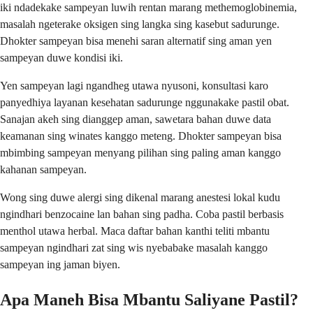
iki ndadekake sampeyan luwih rentan marang methemoglobinemia,
masalah ngeterake oksigen sing langka sing kasebut sadurunge.
Dhokter sampeyan bisa menehi saran alternatif sing aman yen
sampeyan duwe kondisi iki.
Yen sampeyan lagi ngandheg utawa nyusoni, konsultasi karo
panyedhiya layanan kesehatan sadurunge nggunakake pastil obat.
Sanajan akeh sing dianggep aman, sawetara bahan duwe data
keamanan sing winates kanggo meteng. Dhokter sampeyan bisa
mbimbing sampeyan menyang pilihan sing paling aman kanggo
kahanan sampeyan.
Wong sing duwe alergi sing dikenal marang anestesi lokal kudu
ngindhari benzocaine lan bahan sing padha. Coba pastil berbasis
menthol utawa herbal. Maca daftar bahan kanthi teliti mbantu
sampeyan ngindhari zat sing wis nyebabake masalah kanggo
sampeyan ing jaman biyen.
Apa Maneh Bisa Mbantu Saliyane Pastil?