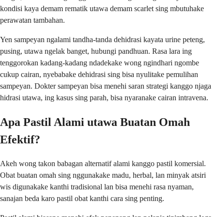
kondisi kaya demam rematik utawa demam scarlet sing mbutuhake
perawatan tambahan.
Yen sampeyan ngalami tandha-tanda dehidrasi kayata urine peteng,
pusing, utawa ngelak banget, hubungi pandhuan. Rasa lara ing
tenggorokan kadang-kadang ndadekake wong ngindhari ngombe
cukup cairan, nyebabake dehidrasi sing bisa nyulitake pemulihan
sampeyan. Dokter sampeyan bisa menehi saran strategi kanggo njaga
hidrasi utawa, ing kasus sing parah, bisa nyaranake cairan intravena.
Apa Pastil Alami utawa Buatan Omah
Efektif?
Akeh wong takon babagan alternatif alami kanggo pastil komersial.
Obat buatan omah sing nggunakake madu, herbal, lan minyak atsiri
wis digunakake kanthi tradisional lan bisa menehi rasa nyaman,
sanajan beda karo pastil obat kanthi cara sing penting.