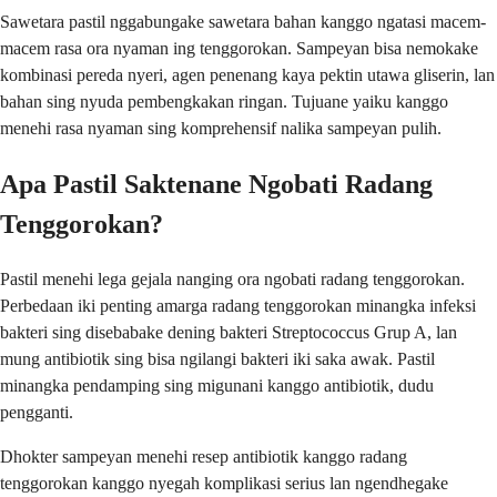
Sawetara pastil nggabungake sawetara bahan kanggo ngatasi macem-
macem rasa ora nyaman ing tenggorokan. Sampeyan bisa nemokake
kombinasi pereda nyeri, agen penenang kaya pektin utawa gliserin, lan
bahan sing nyuda pembengkakan ringan. Tujuane yaiku kanggo
menehi rasa nyaman sing komprehensif nalika sampeyan pulih.
Apa Pastil Saktenane Ngobati Radang
Tenggorokan?
Pastil menehi lega gejala nanging ora ngobati radang tenggorokan.
Perbedaan iki penting amarga radang tenggorokan minangka infeksi
bakteri sing disebabake dening bakteri Streptococcus Grup A, lan
mung antibiotik sing bisa ngilangi bakteri iki saka awak. Pastil
minangka pendamping sing migunani kanggo antibiotik, dudu
pengganti.
Dhokter sampeyan menehi resep antibiotik kanggo radang
tenggorokan kanggo nyegah komplikasi serius lan ngendhegake