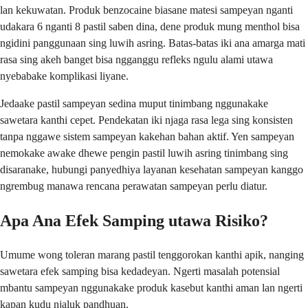
lan kekuwatan. Produk benzocaine biasane matesi sampeyan nganti
udakara 6 nganti 8 pastil saben dina, dene produk mung menthol bisa
ngidini panggunaan sing luwih asring. Batas-batas iki ana amarga mati
rasa sing akeh banget bisa ngganggu refleks ngulu alami utawa
nyebabake komplikasi liyane.
Jedaake pastil sampeyan sedina muput tinimbang nggunakake
sawetara kanthi cepet. Pendekatan iki njaga rasa lega sing konsisten
tanpa nggawe sistem sampeyan kakehan bahan aktif. Yen sampeyan
nemokake awake dhewe pengin pastil luwih asring tinimbang sing
disaranake, hubungi panyedhiya layanan kesehatan sampeyan kanggo
ngrembug manawa rencana perawatan sampeyan perlu diatur.
Apa Ana Efek Samping utawa Risiko?
Umume wong toleran marang pastil tenggorokan kanthi apik, nanging
sawetara efek samping bisa kedadeyan. Ngerti masalah potensial
mbantu sampeyan nggunakake produk kasebut kanthi aman lan ngerti
kapan kudu njaluk pandhuan.