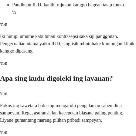
Pandhuan IUD, kanthi rujukan kanggo bagean tatap muka.
\n
\n\n
Iki nutupi umume kabutuhan kontrasepsi saka siji panggonan.
Pengecualian utama yaiku IUD, sing isih mbutuhake kunjungan klinik
kanggo dipasang.
\n\n
Apa sing kudu digoleki ing layanan?
\n\n
Fokus ing sawetara bab sing mengaruhi pengalaman saben dina
sampeyan. Rega, asuransi, lan kacepetan biasane paling penting.
Liyane gumantung marang pilihan pribadi sampeyan.
\n\n