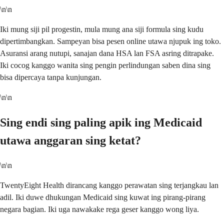
\n\n
Iki mung siji pil progestin, mula mung ana siji formula sing kudu
dipertimbangkan. Sampeyan bisa pesen online utawa njupuk ing toko.
Asuransi arang nutupi, sanajan dana HSA lan FSA asring ditrapake.
Iki cocog kanggo wanita sing pengin perlindungan saben dina sing
bisa dipercaya tanpa kunjungan.
\n\n
Sing endi sing paling apik ing Medicaid
utawa anggaran sing ketat?
\n\n
TwentyEight Health dirancang kanggo perawatan sing terjangkau lan
adil. Iki duwe dhukungan Medicaid sing kuwat ing pirang-pirang
negara bagian. Iki uga nawakake rega geser kanggo wong liya.