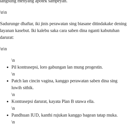
langsung menyang apotek sampeyan.
\n\n
Sadurunge dhaftar, iki jinis perawatan sing biasane ditindakake dening
layanan kasebut. Iki kalebu saka cara saben dina nganti kabutuhan
darurat:
\n\n
\n
Pil kontrasepsi, loro gabungan lan mung progestin.
\n
Patch lan cincin vagina, kanggo perawatan saben dina sing
luwih sithik.
\n
Kontrasepsi darurat, kayata Plan B utawa ella.
\n
Pandhuan IUD, kanthi rujukan kanggo bagean tatap muka.
\n