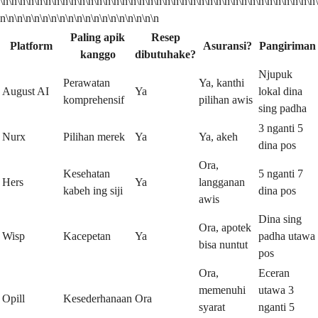
\n\n\n\n\n\n\n\n\n\n\n\n\n\n\n\n\n\n\n\n\n\n\n\n\n\n\n\n\n\n\n\n\n\n\n\n\n\
n\n\n\n\n\n\n\n\n\n\n\n\n\n\n\n\n\n\n
Paling apik
Resep
Platform
Asuransi?
Pangiriman
kanggo
dibutuhake?
Njupuk
Perawatan
Ya, kanthi
August AI
Ya
lokal dina
komprehensif
pilihan awis
sing padha
3 nganti 5
Nurx
Pilihan merek
Ya
Ya, akeh
dina pos
Ora,
Kesehatan
5 nganti 7
Hers
Ya
langganan
kabeh ing siji
dina pos
awis
Dina sing
Ora, apotek
Wisp
Kacepetan
Ya
padha utawa
bisa nuntut
pos
Ora,
Eceran
memenuhi
utawa 3
Opill
Kesederhanaan
Ora
syarat
nganti 5