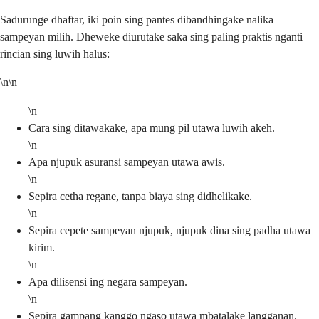
Sadurunge dhaftar, iki poin sing pantes dibandhingake nalika
sampeyan milih. Dheweke diurutake saka sing paling praktis nganti
rincian sing luwih halus:
\n\n
\n
Cara sing ditawakake, apa mung pil utawa luwih akeh.
\n
Apa njupuk asuransi sampeyan utawa awis.
\n
Sepira cetha regane, tanpa biaya sing didhelikake.
\n
Sepira cepete sampeyan njupuk, njupuk dina sing padha utawa
kirim.
\n
Apa dilisensi ing negara sampeyan.
\n
Sepira gampang kanggo ngaso utawa mbatalake langganan.