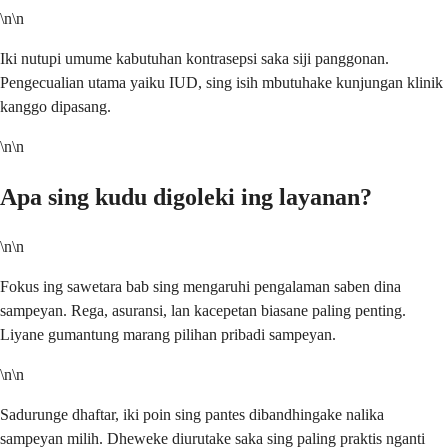
\n\n
Iki nutupi umume kabutuhan kontrasepsi saka siji panggonan.
Pengecualian utama yaiku IUD, sing isih mbutuhake kunjungan klinik
kanggo dipasang.
\n\n
Apa sing kudu digoleki ing layanan?
\n\n
Fokus ing sawetara bab sing mengaruhi pengalaman saben dina
sampeyan. Rega, asuransi, lan kacepetan biasane paling penting.
Liyane gumantung marang pilihan pribadi sampeyan.
\n\n
Sadurunge dhaftar, iki poin sing pantes dibandhingake nalika
sampeyan milih. Dheweke diurutake saka sing paling praktis nganti