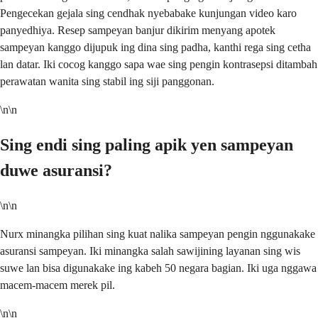
Pengecekan gejala sing cendhak nyebabake kunjungan video karo
panyedhiya. Resep sampeyan banjur dikirim menyang apotek
sampeyan kanggo dijupuk ing dina sing padha, kanthi rega sing cetha
lan datar. Iki cocog kanggo sapa wae sing pengin kontrasepsi ditambah
perawatan wanita sing stabil ing siji panggonan.
\n\n
Sing endi sing paling apik yen sampeyan
duwe asuransi?
\n\n
Nurx minangka pilihan sing kuat nalika sampeyan pengin nggunakake
asuransi sampeyan. Iki minangka salah sawijining layanan sing wis
suwe lan bisa digunakake ing kabeh 50 negara bagian. Iki uga nggawa
macem-macem merek pil.
\n\n