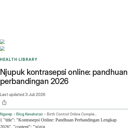
Benchmarks
Stories
FAQ
Sign up / Log in
HEALTH LIBRARY
Njupuk kontrasepsi online: pandhuan
perbandingan 2026
Last updated
3 Juli 2026
Ngarep
Blog Kesehatan
Birth Control Online Complete 2026 Comparison Guide
{ "title": "Kontrasepsi Online: Pandhuan Perbandingan Lengkap
2026", "content": "\n\n\n