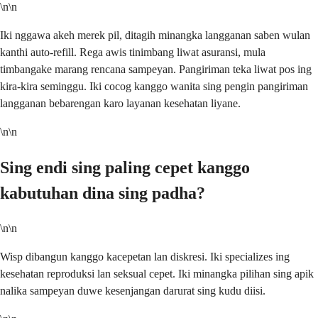
\n\n
Iki nggawa akeh merek pil, ditagih minangka langganan saben wulan
kanthi auto-refill. Rega awis tinimbang liwat asuransi, mula
timbangake marang rencana sampeyan. Pangiriman teka liwat pos ing
kira-kira seminggu. Iki cocog kanggo wanita sing pengin pangiriman
langganan bebarengan karo layanan kesehatan liyane.
\n\n
Sing endi sing paling cepet kanggo
kabutuhan dina sing padha?
\n\n
Wisp dibangun kanggo kacepetan lan diskresi. Iki specializes ing
kesehatan reproduksi lan seksual cepet. Iki minangka pilihan sing apik
nalika sampeyan duwe kesenjangan darurat sing kudu diisi.