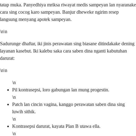
tatap muka. Panyedhiya mriksa riwayat medis sampeyan lan nyaranake
cara sing cocog karo sampeyan. Banjur dheweke ngirim resep
langsung menyang apotek sampeyan.
\n\n
Sadurunge dhaftar, iki jinis perawatan sing biasane ditindakake dening
layanan kasebut. Iki kalebu saka cara saben dina nganti kabutuhan
darurat:
\n\n
\n
Pil kontrasepsi, loro gabungan lan mung progestin.
\n
Patch lan cincin vagina, kanggo perawatan saben dina sing
luwih sithik.
\n
Kontrasepsi darurat, kayata Plan B utawa ella.
\n