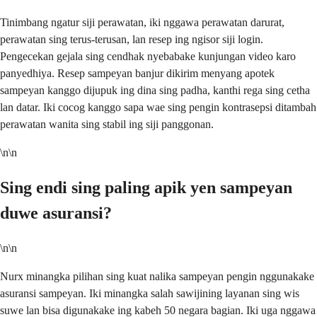
Tinimbang ngatur siji perawatan, iki nggawa perawatan darurat,
perawatan sing terus-terusan, lan resep ing ngisor siji login.
Pengecekan gejala sing cendhak nyebabake kunjungan video karo
panyedhiya. Resep sampeyan banjur dikirim menyang apotek
sampeyan kanggo dijupuk ing dina sing padha, kanthi rega sing cetha
lan datar. Iki cocog kanggo sapa wae sing pengin kontrasepsi ditambah
perawatan wanita sing stabil ing siji panggonan.
\n\n
Sing endi sing paling apik yen sampeyan
duwe asuransi?
\n\n
Nurx minangka pilihan sing kuat nalika sampeyan pengin nggunakake
asuransi sampeyan. Iki minangka salah sawijining layanan sing wis
suwe lan bisa digunakake ing kabeh 50 negara bagian. Iki uga nggawa