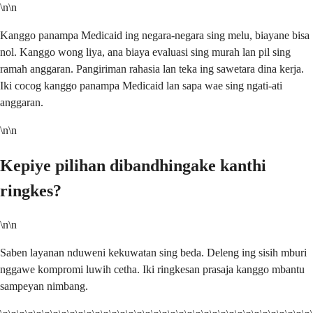
\n\n
Kanggo panampa Medicaid ing negara-negara sing melu, biayane bisa
nol. Kanggo wong liya, ana biaya evaluasi sing murah lan pil sing
ramah anggaran. Pangiriman rahasia lan teka ing sawetara dina kerja.
Iki cocog kanggo panampa Medicaid lan sapa wae sing ngati-ati
anggaran.
\n\n
Kepiye pilihan dibandhingake kanthi
ringkes?
\n\n
Saben layanan nduweni kekuwatan sing beda. Deleng ing sisih mburi
nggawe kompromi luwih cetha. Iki ringkesan prasaja kanggo mbantu
sampeyan nimbang.