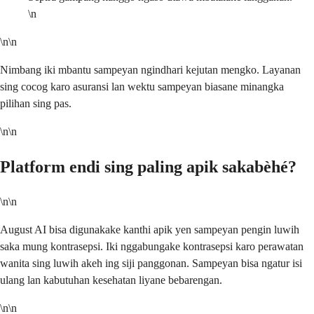
\n
\n\n
Nimbang iki mbantu sampeyan ngindhari kejutan mengko. Layanan
sing cocog karo asuransi lan wektu sampeyan biasane minangka
pilihan sing pas.
\n\n
Platform endi sing paling apik sakabèhé?
\n\n
August AI bisa digunakake kanthi apik yen sampeyan pengin luwih
saka mung kontrasepsi. Iki nggabungake kontrasepsi karo perawatan
wanita sing luwih akeh ing siji panggonan. Sampeyan bisa ngatur isi
ulang lan kabutuhan kesehatan liyane bebarengan.
\n\n