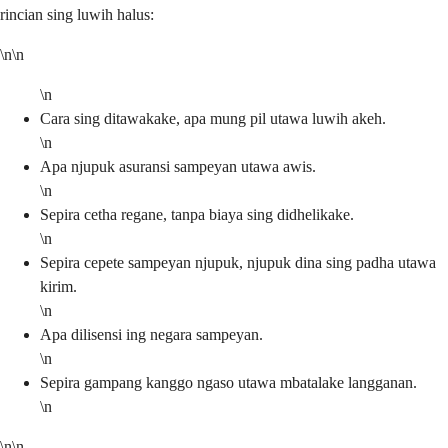
rincian sing luwih halus:
\n\n
\n
Cara sing ditawakake, apa mung pil utawa luwih akeh.
\n
Apa njupuk asuransi sampeyan utawa awis.
\n
Sepira cetha regane, tanpa biaya sing didhelikake.
\n
Sepira cepete sampeyan njupuk, njupuk dina sing padha utawa
kirim.
\n
Apa dilisensi ing negara sampeyan.
\n
Sepira gampang kanggo ngaso utawa mbatalake langganan.
\n
\n\n