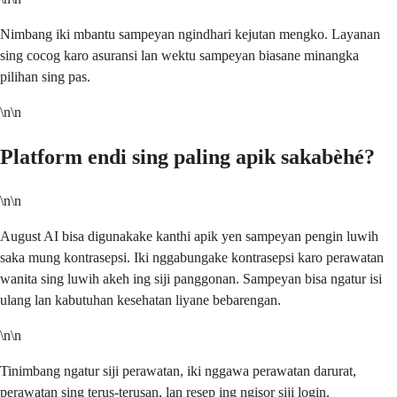
Nimbang iki mbantu sampeyan ngindhari kejutan mengko. Layanan
sing cocog karo asuransi lan wektu sampeyan biasane minangka
pilihan sing pas.
\n\n
Platform endi sing paling apik sakabèhé?
\n\n
August AI bisa digunakake kanthi apik yen sampeyan pengin luwih
saka mung kontrasepsi. Iki nggabungake kontrasepsi karo perawatan
wanita sing luwih akeh ing siji panggonan. Sampeyan bisa ngatur isi
ulang lan kabutuhan kesehatan liyane bebarengan.
\n\n
Tinimbang ngatur siji perawatan, iki nggawa perawatan darurat,
perawatan sing terus-terusan, lan resep ing ngisor siji login.