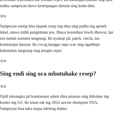
nalika sampeyan duwe kesenjangan darurat sing kudu diisi.
\n\n
Sampeyan asring bisa njupuk resep ing dina sing padha ing apotek
lokal, utawa milih pangiriman pos. Biaya konsultasi luwih dhuwur, lan
ora nuntut asuransi langsung. Iki nyakup pil, patch, cincin, lan
kontrasepsi darurat. Iki cocog kanggo sapa wae sing ngadhepi
kabutuhan langsung sing pengin cepet.
\n\n
Sing endi sing ora mbutuhake resep?
\n\n
Opill minangka pil kontrasepsi saben dina pisanan sing didolake ing
konter ing AS. Iki tekan rak ing 2024 sawise disetujoni FDA.
Sampeyan bisa tuku tanpa ndeleng dokter.