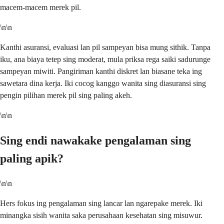
macem-macem merek pil.
\n\n
Kanthi asuransi, evaluasi lan pil sampeyan bisa mung sithik. Tanpa
iku, ana biaya tetep sing moderat, mula priksa rega saiki sadurunge
sampeyan miwiti. Pangiriman kanthi diskret lan biasane teka ing
sawetara dina kerja. Iki cocog kanggo wanita sing diasuransi sing
pengin pilihan merek pil sing paling akeh.
\n\n
Sing endi nawakake pengalaman sing
paling apik?
\n\n
Hers fokus ing pengalaman sing lancar lan ngarepake merek. Iki
minangka sisih wanita saka perusahaan kesehatan sing misuwur.