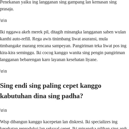
Penekanan yaiku ing langganan sing gampang lan kemasan sing
prasaja.
\n\n
Iki nggawa akeh merek pil, ditagih minangka langganan saben wulan
kanthi auto-refill. Rega awis tinimbang liwat asuransi, mula
timbangake marang rencana sampeyan. Pangiriman teka liwat pos ing
kira-kira seminggu. Iki cocog kanggo wanita sing pengin pangiriman
langganan bebarengan karo layanan kesehatan liyane.
\n\n
Sing endi sing paling cepet kanggo
kabutuhan dina sing padha?
\n\n
Wisp dibangun kanggo kacepetan lan diskresi. Iki specializes ing
kesehatan reproduksi lan seksual cepet. Iki minangka pilihan sing apik