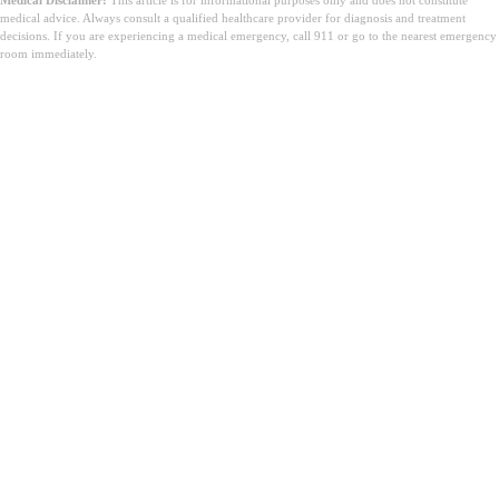
Medical Disclaimer:
This article is for informational purposes only and does not constitute
medical advice. Always consult a qualified healthcare provider for diagnosis and treatment
decisions. If you are experiencing a medical emergency, call 911 or go to the nearest emergency
room immediately.