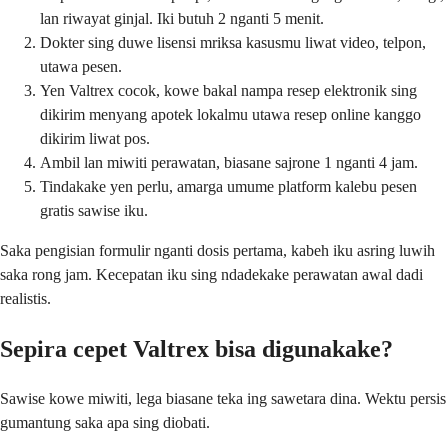
lan riwayat ginjal. Iki butuh 2 nganti 5 menit.
Dokter sing duwe lisensi mriksa kasusmu liwat video, telpon,
utawa pesen.
Yen Valtrex cocok, kowe bakal nampa resep elektronik sing
dikirim menyang apotek lokalmu utawa resep online kanggo
dikirim liwat pos.
Ambil lan miwiti perawatan, biasane sajrone 1 nganti 4 jam.
Tindakake yen perlu, amarga umume platform kalebu pesen
gratis sawise iku.
Saka pengisian formulir nganti dosis pertama, kabeh iku asring luwih
saka rong jam. Kecepatan iku sing ndadekake perawatan awal dadi
realistis.
Sepira cepet Valtrex bisa digunakake?
Sawise kowe miwiti, lega biasane teka ing sawetara dina. Wektu persis
gumantung saka apa sing diobati.