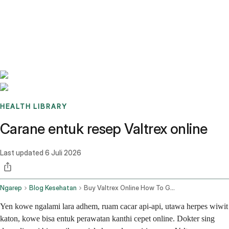
Benchmarks
Stories
FAQ
Sign up / Log in
HEALTH LIBRARY
Carane entuk resep Valtrex online
Last updated
6 Juli 2026
Ngarep
Blog Kesehatan
Buy Valtrex Online How To Get A Valacyclovir Prescription Fast In 2026
Yen kowe ngalami lara adhem, ruam cacar api-api, utawa herpes wiwit
katon, kowe bisa entuk perawatan kanthi cepet online. Dokter sing