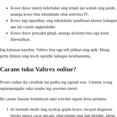
Kowe duwe sistem kekebalan sing lemah lan wabah sing parah,
amarga kowe bisa mbutuhake obat antivirus IV.
Kowe lagi ngandhut, sing mbutuhake pandhuan khusus babagan
apa lan carane nggunakake.
Kowe duwe penyakit ginjal, amarga dosismu bisa uga kudu
disesuaikan.
Ing kahanan kasebut, Valtrex bisa uga isih pilihan sing apik. Mung
perlu diskusi sing luwih spesifik babagan kesehatanmu.
Carane tuku Valtrex online?
Proses online iku cendhak lan padha ing ngendi wae. Umume wong
ngrampungake saka omahe ing sawetara menit.
Iki carane biasane kedadeyan saka wiwitan nganti dosis pertama:
Isi formulir medis sing nyakup gejala kowe, riwayat diagnosis
herpes utawa cacar api-api, obat-obatan sing lagi diombe, alergi,