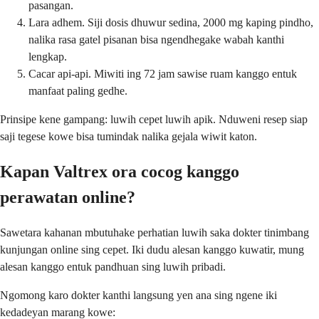
pasangan.
Lara adhem. Siji dosis dhuwur sedina, 2000 mg kaping pindho,
nalika rasa gatel pisanan bisa ngendhegake wabah kanthi
lengkap.
Cacar api-api. Miwiti ing 72 jam sawise ruam kanggo entuk
manfaat paling gedhe.
Prinsipe kene gampang: luwih cepet luwih apik. Nduweni resep siap
saji tegese kowe bisa tumindak nalika gejala wiwit katon.
Kapan Valtrex ora cocog kanggo
perawatan online?
Sawetara kahanan mbutuhake perhatian luwih saka dokter tinimbang
kunjungan online sing cepet. Iki dudu alesan kanggo kuwatir, mung
alesan kanggo entuk pandhuan sing luwih pribadi.
Ngomong karo dokter kanthi langsung yen ana sing ngene iki
kedadeyan marang kowe: