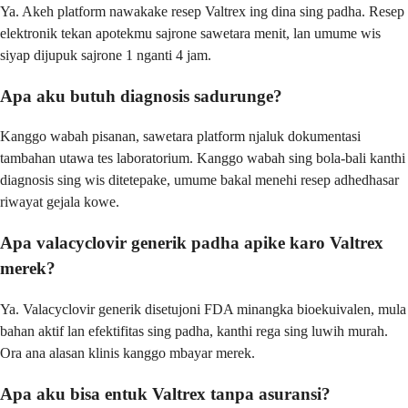
Ya. Akeh platform nawakake resep Valtrex ing dina sing padha. Resep
elektronik tekan apotekmu sajrone sawetara menit, lan umume wis
siyap dijupuk sajrone 1 nganti 4 jam.
Apa aku butuh diagnosis sadurunge?
Kanggo wabah pisanan, sawetara platform njaluk dokumentasi
tambahan utawa tes laboratorium. Kanggo wabah sing bola-bali kanthi
diagnosis sing wis ditetepake, umume bakal menehi resep adhedhasar
riwayat gejala kowe.
Apa valacyclovir generik padha apike karo Valtrex
merek?
Ya. Valacyclovir generik disetujoni FDA minangka bioekuivalen, mula
bahan aktif lan efektifitas sing padha, kanthi rega sing luwih murah.
Ora ana alasan klinis kanggo mbayar merek.
Apa aku bisa entuk Valtrex tanpa asuransi?