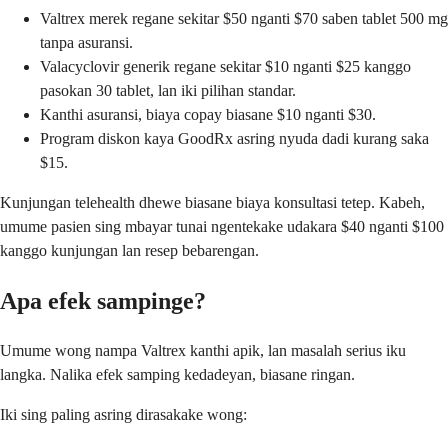
Valtrex merek regane sekitar $50 nganti $70 saben tablet 500 mg
tanpa asuransi.
Valacyclovir generik regane sekitar $10 nganti $25 kanggo
pasokan 30 tablet, lan iki pilihan standar.
Kanthi asuransi, biaya copay biasane $10 nganti $30.
Program diskon kaya GoodRx asring nyuda dadi kurang saka
$15.
Kunjungan telehealth dhewe biasane biaya konsultasi tetep. Kabeh,
umume pasien sing mbayar tunai ngentekake udakara $40 nganti $100
kanggo kunjungan lan resep bebarengan.
Apa efek sampinge?
Umume wong nampa Valtrex kanthi apik, lan masalah serius iku
langka. Nalika efek samping kedadeyan, biasane ringan.
Iki sing paling asring dirasakake wong: