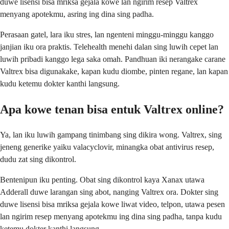
duwe lisensi bisa mriksa gejala kowe lan ngirim resep Valtrex
menyang apotekmu, asring ing dina sing padha.
Perasaan gatel, lara iku stres, lan ngenteni minggu-minggu kanggo
janjian iku ora praktis. Telehealth menehi dalan sing luwih cepet lan
luwih pribadi kanggo lega saka omah. Pandhuan iki nerangake carane
Valtrex bisa digunakake, kapan kudu diombe, pinten regane, lan kapan
kudu ketemu dokter kanthi langsung.
Apa kowe tenan bisa entuk Valtrex online?
Ya, lan iku luwih gampang tinimbang sing dikira wong. Valtrex, sing
jeneng generike yaiku valacyclovir, minangka obat antivirus resep,
dudu zat sing dikontrol.
Bentenipun iku penting. Obat sing dikontrol kaya Xanax utawa
Adderall duwe larangan sing abot, nanging Valtrex ora. Dokter sing
duwe lisensi bisa mriksa gejala kowe liwat video, telpon, utawa pesen
lan ngirim resep menyang apotekmu ing dina sing padha, tanpa kudu
ketemu dokter kanthi langsung.