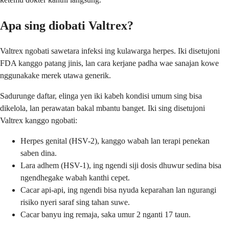
Apa sing diobati Valtrex?
Valtrex ngobati sawetara infeksi ing kulawarga herpes. Iki disetujoni
FDA kanggo patang jinis, lan cara kerjane padha wae sanajan kowe
nggunakake merek utawa generik.
Sadurunge daftar, elinga yen iki kabeh kondisi umum sing bisa
dikelola, lan perawatan bakal mbantu banget. Iki sing disetujoni
Valtrex kanggo ngobati:
Herpes genital (HSV-2), kanggo wabah lan terapi penekan
saben dina.
Lara adhem (HSV-1), ing ngendi siji dosis dhuwur sedina bisa
ngendhegake wabah kanthi cepet.
Cacar api-api, ing ngendi bisa nyuda keparahan lan ngurangi
risiko nyeri saraf sing tahan suwe.
Cacar banyu ing remaja, saka umur 2 nganti 17 taun.