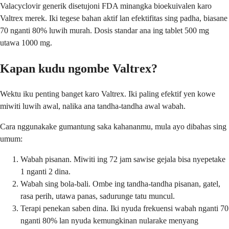
Valacyclovir generik disetujoni FDA minangka bioekuivalen karo
Valtrex merek. Iki tegese bahan aktif lan efektifitas sing padha, biasane
70 nganti 80% luwih murah. Dosis standar ana ing tablet 500 mg
utawa 1000 mg.
Kapan kudu ngombe Valtrex?
Wektu iku penting banget karo Valtrex. Iki paling efektif yen kowe
miwiti luwih awal, nalika ana tandha-tandha awal wabah.
Cara nggunakake gumantung saka kahananmu, mula ayo dibahas sing
umum:
Wabah pisanan. Miwiti ing 72 jam sawise gejala bisa nyepetake
1 nganti 2 dina.
Wabah sing bola-bali. Ombe ing tandha-tandha pisanan, gatel,
rasa perih, utawa panas, sadurunge tatu muncul.
Terapi penekan saben dina. Iki nyuda frekuensi wabah nganti 70
nganti 80% lan nyuda kemungkinan nularake menyang