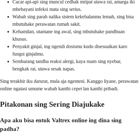
Cacar api-api sing muncul cedhak mripat utawa rai, amarga iki
mbebayani infeksi mata sing serius.
Wabah sing parah nalika sistem kekebalanmu lemah, sing bisa
mbutuhake perawatan rumah sakit.
Kehamilan, utamane ing awal, sing mbutuhake pandhuan
khusus.
Penyakit ginjal, ing ngendi dosismu kudu disesuaikan karo
fungsi ginjalmu.
Sembarang tandha reaksi alergi, kaya ruam sing nyebar,
bengkak rai, utawa sesak napas.
Sing terakhir iku darurat, mula aja ngenteni. Kanggo liyane, perawatan
online ngatasi umume wabah kanthi cepet lan kanthi pribadi.
Pitakonan sing Sering Diajukake
Apa aku bisa entuk Valtrex online ing dina sing
padha?