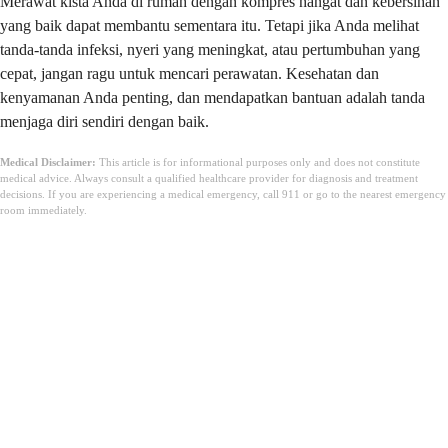
Merawat kista Anda di rumah dengan kompres hangat dan kebersihan
yang baik dapat membantu sementara itu. Tetapi jika Anda melihat
tanda-tanda infeksi, nyeri yang meningkat, atau pertumbuhan yang
cepat, jangan ragu untuk mencari perawatan. Kesehatan dan
kenyamanan Anda penting, dan mendapatkan bantuan adalah tanda
menjaga diri sendiri dengan baik.
Medical Disclaimer:
This article is for informational purposes only and does not constitute
medical advice. Always consult a qualified healthcare provider for diagnosis and treatment
decisions. If you are experiencing a medical emergency, call 911 or go to the nearest emergency
room immediately.