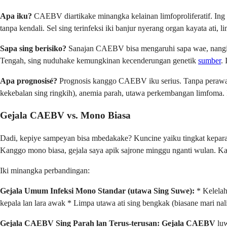
Apa iku?
CAEBV diartikake minangka kelainan limfoproliferatif. Ing t
tanpa kendali. Sel sing terinfeksi iki banjur nyerang organ kayata ati,
Sapa sing berisiko?
Sanajan CAEBV bisa mengaruhi sapa wae, nanging 
Tengah, sing nuduhake kemungkinan kecenderungan genetik
sumber
.
Apa prognosisé?
Prognosis kanggo CAEBV iku serius. Tanpa perawatan s
kekebalan sing ringkih), anemia parah, utawa perkembangan limfoma. I
Gejala CAEBV vs. Mono Biasa
Dadi, kepiye sampeyan bisa mbedakake? Kuncine yaiku tingkat keparaha
Kanggo mono biasa, gejala saya apik sajrone minggu nganti wulan. Ka
Iki minangka perbandingan:
Gejala Umum Infeksi Mono Standar (utawa Sing Suwe):
* Kelelah
kepala lan lara awak * Limpa utawa ati sing bengkak (biasane mari nal
Gejala CAEBV Sing Parah lan Terus-terusan:
Gejala CAEBV
luw