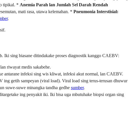
 tipikal. *
Anemia Parah lan Jumlah Sel Darah Rendah
semutan, mati rasa, utawa kelemahan. *
Pneumonia Interstisial:
mber
.
if.
jib. Iki sing biasane ditindakake proses diagnostik kanggo CAEBV:
lan riwayat medis sakabehe.
e antarane infeksi sing wis kliwat, infeksi akut normal, lan CAEBV.
ing getih sampeyan (viral load). Viral load sing terus-terusan dhuwur
dhun suwe-suwe minangka tandha gedhe
sumber
.
targetake ing penyakit iki. Iki bisa uga mbutuhake biopsi organ sing