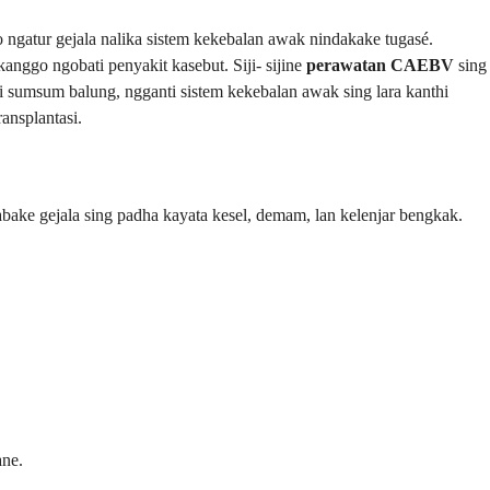
ggo ngatur gejala nalika sistem kekebalan awak nindakake tugasé.
kanggo ngobati penyakit kasebut. Siji- sijine
perawatan CAEBV
sing
si sumsum balung, ngganti sistem kekebalan awak sing lara kanthi
ansplantasi.
bake gejala sing padha kayata kesel, demam, lan kelenjar bengkak.
ane.