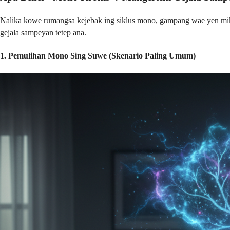
Nalika kowe rumangsa kejebak ing siklus mono, gampang wae yen miki
gejala sampeyan tetep ana.
1. Pemulihan Mono Sing Suwe (Skenario Paling Umum)