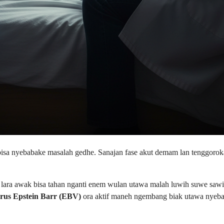
sa nyebabake masalah gedhe. Sanajan fase akut demam lan tenggorokan 
n lara awak bisa tahan nganti enem wulan utawa malah luwih suwe sawi
irus Epstein Barr (EBV)
ora aktif maneh ngembang biak utawa nyeb