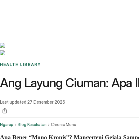
Benchmarks
Stories
FAQ
Sign up / Log in
HEALTH LIBRARY
Ang Layung Ciuman: Apa I
Last updated
27 Desember 2025
Ngarep
Blog Kesehatan
Chronic Mono
Apa Bener “Mono Kronis”? Mangerteni Gejala Samp