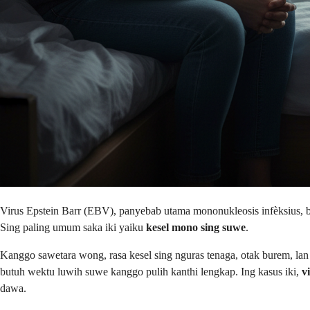
Virus Epstein Barr (EBV), panyebab utama mononukleosis infèksius, bi
Sing paling umum saka iki yaiku
kesel mono sing suwe
.
Kanggo sawetara wong, rasa kesel sing nguras tenaga, otak burem, la
butuh wektu luwih suwe kanggo pulih kanthi lengkap. Ing kasus iki,
v
dawa.