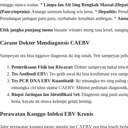
minggu utawa wulan. *
Limpa lan Ati Sing Bengkak Massal (Hepat
(Pancytopenia):
Amarga sumsum balung wis kena. *
Hepatitis:
Perad
Peradangan jaringan paru-paru, nyebabake kesulitan ambegan. *
Aneu
Efek jangka panjang mono
biasane winates mung rasa kesel, nangin
Carane Dokter Mendiagnosis CAEBV
Sampeyan ora bisa nggawe diagnosis iki ing omah. Yen sampeyan prihat
Pemeriksaan Fisik lan Riwayat:
Dokter sampeyan bakal miwiti
Tes Antibodi EBV:
Tes getih awal iki bisa konfirmasi yen samp
Tes PCR DNA EBV Kuantitatif:
Iki minangka tes sing paling
minangka ciri khas utama CAEBV. Miturut pedoman diagnostik
Biopsi Jaringan lan Identifikasi Sel:
Diagnosis sing pasti asri
kena, kayata ati utawa kelenjar getah bening.
Perawatan Kanggo Infeksi EBV Kronis
Jalur perawatan kanggo mono standar lan CAEBV ora bisa luwih beda