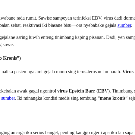
awabane rada rumit. Sawise sampeyan terinfeksi EBV, virus dadi dorm
balan sehat, reaktivasi iki biasane bisu—ora nyebabake gejala
sumber
.
gejalane asring luwih enteng tinimbang kaping pisanan. Dadi, yen samp
g suwe.
o Kronis”)
 nalika pasien ngalami gejala mono sing terus-terusan lan parah.
Virus
ekebalan awak gagal ngontrol
virus Epstein Barr (EBV)
. Tinimbang 
a
sumber
. Iki minangka kondisi medis sing tembung “
mono kronis
“ se
g amarga iku serius banget, penting kanggo ngerti apa iku lan sapa s