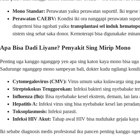
Mono Standar:
Perawatan yaiku perawatan suportif. Iki tegese i
Perawatan CAEBV:
Kondisi iki ora nanggapi perawatan suporti
dingerteni bisa ngobati yaiku
transplantasi sel induk hematop
sistem sing sehat saka donor. Kemoterapi bisa digunakake mina
Apa Bisa Dadi Liyane? Penyakit Sing Mirip Mono
Penting uga kanggo nganggep yen apa sing katon kaya mono bisa uga
Sadurunge nganggep mono sampeyan bali, dokter kudu ngilangi kondisi
Cytomegalovirus (CMV):
Virus umum saka kulawarga sing pad
Streptokokus Tenggorokan:
Infeksi bakteri sing nyebabake te
Influenza (flu):
Bisa nyebabake kesel ekstrem, demam, lan lara
Hepatitis A:
Infeksi virus sing bisa nyebabake kesel lan peradang
Toksoplasmosis:
Infeksi parasit.
Infeksi HIV Akut:
Tahap awal HIV bisa nuduhake gejala kaya 
Iki sebabe diagnosis medis profesional iku pancen penting kanggo nge