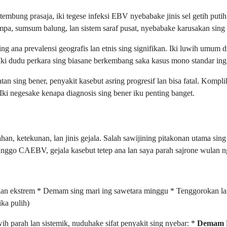
embung prasaja, iki tegese infeksi EBV nyebabake jinis sel getih put
 limpa, sumsum balung, lan sistem saraf pusat, nyebabake karusakan sing
ana prevalensi geografis lan etnis sing signifikan. Iki luwih umum d
 Iki dudu perkara sing biasane berkembang saka kasus mono standar ing
ing bener, penyakit kasebut asring progresif lan bisa fatal. Komplikas
ki negesake kenapa diagnosis sing bener iku penting banget.
n, ketekunan, lan jinis gejala. Salah sawijining pitakonan utama sing
nggo CAEBV, gejala kasebut tetep ana lan saya parah sajrone wulan ng
an ekstrem * Demam sing mari ing sawetara minggu * Tenggorokan lara 
ika pulih)
ih parah lan sistemik, nuduhake sifat penyakit sing nyebar: *
Demam D