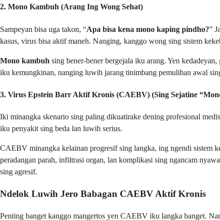
2. Mono Kambuh (Arang Ing Wong Sehat)
Sampeyan bisa uga takon, “
Apa bisa kena mono kaping pindho?
” J
kasus, virus bisa aktif maneh. Nanging, kanggo wong sing sistem keke
Mono kambuh
sing bener-bener bergejala iku arang. Yen kedadeyan, 
iku kemungkinan, nanging luwih jarang tinimbang pemulihan awal sin
3. Virus Epstein Barr Aktif Kronis (CAEBV) (Sing Sejatine “Mon
Iki minangka skenario sing paling dikuatirake dening profesional medis
iku penyakit sing beda lan luwih serius.
CAEBV minangka kelainan progresif sing langka, ing ngendi sistem k
peradangan parah, infiltrasi organ, lan komplikasi sing ngancam nyaw
sing agresif.
Ndelok Luwih Jero Babagan CAEBV Aktif Kronis
Penting banget kanggo mangertos yen CAEBV iku langka banget. Nangin