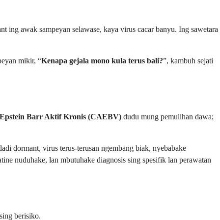
ant ing awak sampeyan selawase, kaya virus cacar banyu. Ing sawetara
eyan mikir, “
Kenapa gejala mono kula terus bali?
”, kambuh sejati
 Epstein Barr Aktif Kronis (CAEBV)
dudu mung pemulihan dawa;
dadi dormant, virus terus-terusan ngembang biak, nyebabake
jatine nuduhake, lan mbutuhake diagnosis sing spesifik lan perawatan
ing berisiko.