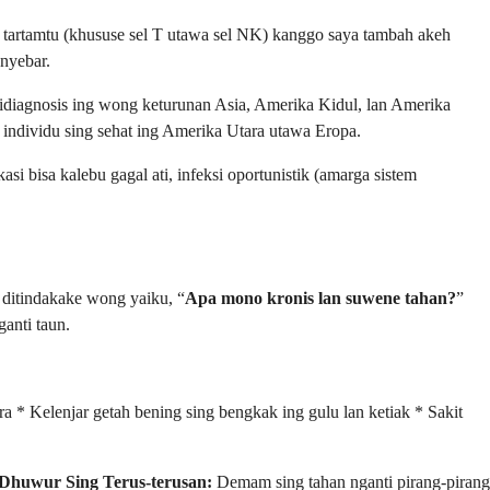
ih tartamtu (khususe sel T utawa sel NK) kanggo saya tambah akeh
 nyebar.
idiagnosis ing wong keturunan Asia, Amerika Kidul, lan Amerika
 individu sing sehat ing Amerika Utara utawa Eropa.
i bisa kalebu gagal ati, infeksi oportunistik (amarga sistem
 ditindakake wong yaiku, “
Apa mono kronis lan suwene tahan?
”
anti taun.
* Kelenjar getah bening sing bengkak ing gulu lan ketiak * Sakit
huwur Sing Terus-terusan:
Demam sing tahan nganti pirang-pirang