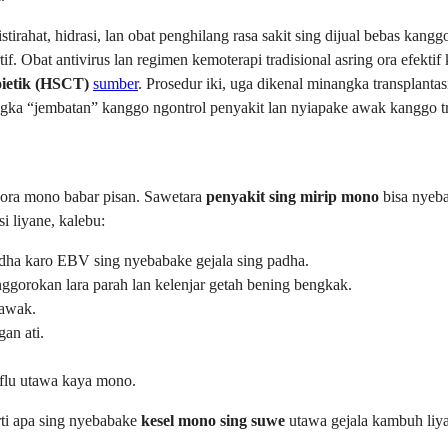
stirahat, hidrasi, lan obat penghilang rasa sakit sing dijual bebas kan
f. Obat antivirus lan regimen kemoterapi tradisional asring ora efektif 
oietik (HSCT)
sumber
. Prosedur iki, uga dikenal minangka transplanta
ngka “jembatan” kanggo ngontrol penyakit lan nyiapake awak kanggo tr
 ora mono babar pisan. Sawetara
penyakit sing mirip mono
bisa nyeba
 liyane, kalebu:
ha karo EBV sing nyebabake gejala sing padha.
nggorokan lara parah lan kelenjar getah bening bengkak.
 awak.
an ati.
flu utawa kaya mono.
rti apa sing nyebabake
kesel mono sing suwe
utawa gejala kambuh liy