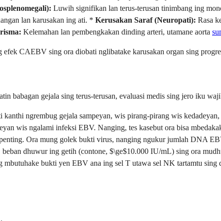
osplenomegali):
Luwih signifikan lan terus-terusan tinimbang ing mono
angan lan karusakan ing ati. *
Kerusakan Saraf (Neuropati):
Rasa ke
risma:
Kelemahan lan pembengkakan dinding arteri, utamane aorta
su
g efek CAEBV sing ora diobati nglibatake karusakan organ sing progres
in babagan gejala sing terus-terusan, evaluasi medis sing jero iku wa
 kanthi ngrembug gejala sampeyan, wis pirang-pirang wis kedadeyan, 
eyan wis ngalami infeksi EBV. Nanging, tes kasebut ora bisa mbedakak
 penting. Ora mung golek bukti virus, nanging ngukur jumlah DNA EBV 
, beban dhuwur ing getih (contone, $\ge$10.000 IU/mL) sing ora mu
ng mbutuhake bukti yen EBV ana ing sel T utawa sel NK tartamtu sing di
.