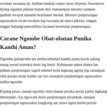
owahan swasana ati, kalebet tambah cemas utawi depresi. Sawetawis
tiyang ngalami pikiran bunuh diri, utamanipun menawi sampun
gadhah riwayat masalah kesehatan mental. Menawi panjenengan
ngraosaken owah-owahan ing swasana ati utawi pikiran, enggal-
enggal hubungi panyedhiya layanan kesehatan panjenengan.
Carane Ngombe Obat-obatan Punika
Kanthi Aman?
Ngombe gabapentin lan methocarbamol kanthi aman luwih saking
mung nuruti instruksi dosis ing botol. Kebiasaan saben dinten lan
pilihan panjenengan saged ndamel beda ingkang ageng ing caranipun
obat punika kerjo kanthi sae lan caranipun panjenengan ngraosaken
nalika ngombe.
Kaping pisan, tansah ngombe obat-obatan punika persis kados ingkang
diresepake. Aja ngowahi dosis panjenengan piyambak, sanajan
panjenengan ngraosaken langkung sae utawi ngira butuh pereda