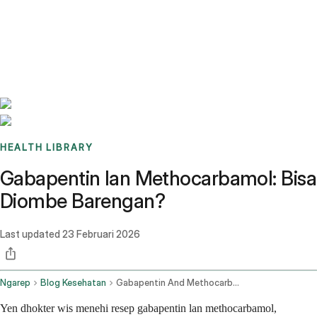
Benchmarks
Stories
FAQ
Sign up / Log in
HEALTH LIBRARY
Gabapentin lan Methocarbamol: Bisa
Diombe Barengan?
Last updated
23 Februari 2026
Ngarep
Blog Kesehatan
Gabapentin And Methocarbamol
Yen dhokter wis menehi resep gabapentin lan methocarbamol,