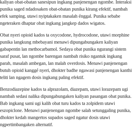
kaliyan obat-obatan sanesipun ingkang panjenengan ngombe. Interaksi
punika saged ndadosaken obat-obatan punika kirang efektif, nambah
efek samping, utawi nyiptakaken masalah énggal. Punika sebabe
ngeteraken dhaptar obat ingkang jangkep dados wigatos.
Obat nyeri opioid kados ta oxycodone, hydrocodone, utawi morphine
punika langkung mbebayani menawi dipungabungaken kaliyan
gabapentin lan methocarbamol. Sedaya obat punika ngurangi sistem
saraf pusat, lan ngombe barengan nambah risiko ngantuk ingkang
parah, masalah ambegan, lan malah overdosis. Menawi panjenengan
butuh opioid kanggé nyeri, dhokter badhe ngawasi panjenengan kanthi
teliti lan ngagem dosis ingkang paling efektif.
Benzodiazepine kados ta alprazolam, diazepam, utawi lorazepam ugi
nambah sedasi nalika dipungabungaken kaliyan pasangan obat punika.
Bab ingkang sami ugi kalih obat turu kados ta zolpidem utawi
eszopiclone. Menawi panjenengan ngombe salah setunggaling punika,
dhokter kedah mangertos supados saged ngatur dosis utawi
ngpertimbangaken alternatif.