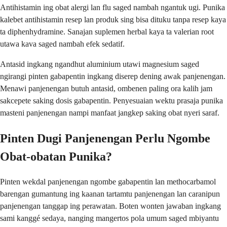
Antihistamin ing obat alergi lan flu saged nambah ngantuk ugi. Punika
kalebet antihistamin resep lan produk sing bisa dituku tanpa resep kaya
ta diphenhydramine. Sanajan suplemen herbal kaya ta valerian root
utawa kava saged nambah efek sedatif.
Antasid ingkang ngandhut aluminium utawi magnesium saged
ngirangi pinten gabapentin ingkang diserep dening awak panjenengan.
Menawi panjenengan butuh antasid, ombenen paling ora kalih jam
sakcepete saking dosis gabapentin. Penyesuaian wektu prasaja punika
masteni panjenengan nampi manfaat jangkep saking obat nyeri saraf.
Pinten Dugi Panjenengan Perlu Ngombe
Obat-obatan Punika?
Pinten wekdal panjenengan ngombe gabapentin lan methocarbamol
barengan gumantung ing kaanan tartamtu panjenengan lan caranipun
panjenengan tanggap ing perawatan. Boten wonten jawaban ingkang
sami kanggé sedaya, nanging mangertos pola umum saged mbiyantu