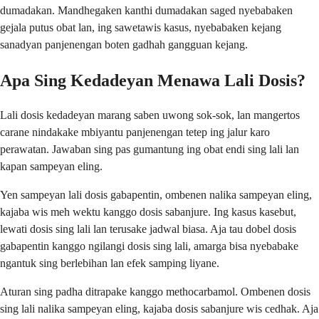
dumadakan. Mandhegaken kanthi dumadakan saged nyebabaken
gejala putus obat lan, ing sawetawis kasus, nyebabaken kejang
sanadyan panjenengan boten gadhah gangguan kejang.
Apa Sing Kedadeyan Menawa Lali Dosis?
Lali dosis kedadeyan marang saben uwong sok-sok, lan mangertos
carane nindakake mbiyantu panjenengan tetep ing jalur karo
perawatan. Jawaban sing pas gumantung ing obat endi sing lali lan
kapan sampeyan eling.
Yen sampeyan lali dosis gabapentin, ombenen nalika sampeyan eling,
kajaba wis meh wektu kanggo dosis sabanjure. Ing kasus kasebut,
lewati dosis sing lali lan terusake jadwal biasa. Aja tau dobel dosis
gabapentin kanggo ngilangi dosis sing lali, amarga bisa nyebabake
ngantuk sing berlebihan lan efek samping liyane.
Aturan sing padha ditrapake kanggo methocarbamol. Ombenen dosis
sing lali nalika sampeyan eling, kajaba dosis sabanjure wis cedhak. Aja