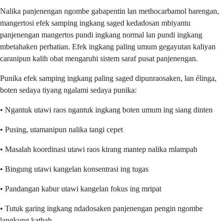
Nalika panjenengan ngombe gabapentin lan methocarbamol barengan,
mangertosi efek samping ingkang saged kedadosan mbiyantu
panjenengan mangertos pundi ingkang normal lan pundi ingkang
mbetahaken perhatian. Efek ingkang paling umum gegayutan kaliyan
caranipun kalih obat mengaruhi sistem saraf pusat panjenengan.
Punika efek samping ingkang paling saged dipunraosaken, lan élinga,
boten sedaya tiyang ngalami sedaya punika:
• Ngantuk utawi raos ngantuk ingkang boten umum ing siang dinten
• Pusing, utamanipun nalika tangi cepet
• Masalah koordinasi utawi raos kirang mantep nalika mlampah
• Bingung utawi kangelan konsentrasi ing tugas
• Pandangan kabur utawi kangelan fokus ing mripat
• Tutuk garing ingkang ndadosaken panjenengan pengin ngombe
langkung kathah