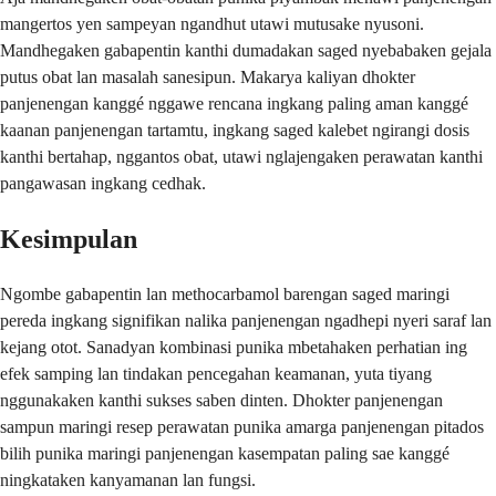
mangertos yen sampeyan ngandhut utawi mutusake nyusoni.
Mandhegaken gabapentin kanthi dumadakan saged nyebabaken gejala
putus obat lan masalah sanesipun. Makarya kaliyan dhokter
panjenengan kanggé nggawe rencana ingkang paling aman kanggé
kaanan panjenengan tartamtu, ingkang saged kalebet ngirangi dosis
kanthi bertahap, nggantos obat, utawi nglajengaken perawatan kanthi
pangawasan ingkang cedhak.
Kesimpulan
Ngombe gabapentin lan methocarbamol barengan saged maringi
pereda ingkang signifikan nalika panjenengan ngadhepi nyeri saraf lan
kejang otot. Sanadyan kombinasi punika mbetahaken perhatian ing
efek samping lan tindakan pencegahan keamanan, yuta tiyang
nggunakaken kanthi sukses saben dinten. Dhokter panjenengan
sampun maringi resep perawatan punika amarga panjenengan pitados
bilih punika maringi panjenengan kasempatan paling sae kanggé
ningkataken kanyamanan lan fungsi.