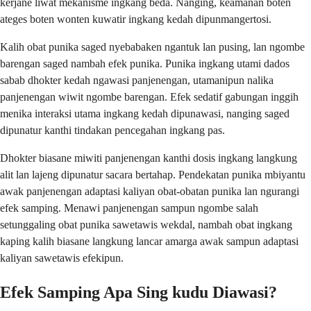
kerjane liwat mekanisme ingkang béda. Nanging, keamanan boten
ateges boten wonten kuwatir ingkang kedah dipunmangertosi.
Kalih obat punika saged nyebabaken ngantuk lan pusing, lan ngombe
barengan saged nambah efek punika. Punika ingkang utami dados
sabab dhokter kedah ngawasi panjenengan, utamanipun nalika
panjenengan wiwit ngombe barengan. Efek sedatif gabungan inggih
menika interaksi utama ingkang kedah dipunawasi, nanging saged
dipunatur kanthi tindakan pencegahan ingkang pas.
Dhokter biasane miwiti panjenengan kanthi dosis ingkang langkung
alit lan lajeng dipunatur sacara bertahap. Pendekatan punika mbiyantu
awak panjenengan adaptasi kaliyan obat-obatan punika lan ngurangi
efek samping. Menawi panjenengan sampun ngombe salah
setunggaling obat punika sawetawis wekdal, nambah obat ingkang
kaping kalih biasane langkung lancar amarga awak sampun adaptasi
kaliyan sawetawis efekipun.
Efek Samping Apa Sing kudu Diawasi?