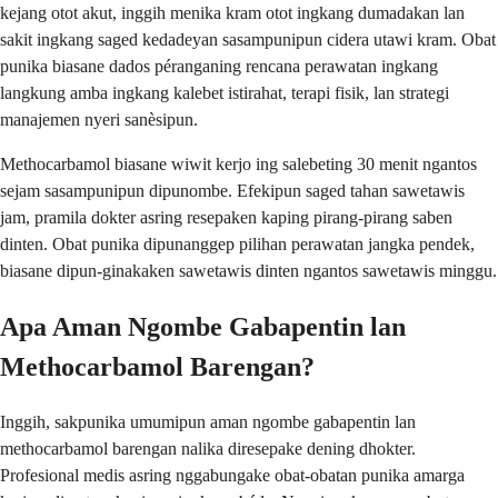
kejang otot akut, inggih menika kram otot ingkang dumadakan lan
sakit ingkang saged kedadeyan sasampunipun cidera utawi kram. Obat
punika biasane dados péranganing rencana perawatan ingkang
langkung amba ingkang kalebet istirahat, terapi fisik, lan strategi
manajemen nyeri sanèsipun.
Methocarbamol biasane wiwit kerjo ing salebeting 30 menit ngantos
sejam sasampunipun dipunombe. Efekipun saged tahan sawetawis
jam, pramila dokter asring resepaken kaping pirang-pirang saben
dinten. Obat punika dipunanggep pilihan perawatan jangka pendek,
biasane dipun-ginakaken sawetawis dinten ngantos sawetawis minggu.
Apa Aman Ngombe Gabapentin lan
Methocarbamol Barengan?
Inggih, sakpunika umumipun aman ngombe gabapentin lan
methocarbamol barengan nalika diresepake dening dhokter.
Profesional medis asring nggabungake obat-obatan punika amarga