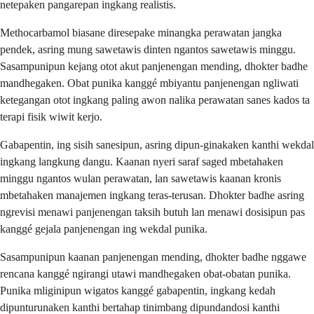
netepaken pangarepan ingkang realistis.
Methocarbamol biasane diresepake minangka perawatan jangka
pendek, asring mung sawetawis dinten ngantos sawetawis minggu.
Sasampunipun kejang otot akut panjenengan mending, dhokter badhe
mandhegaken. Obat punika kanggé mbiyantu panjenengan ngliwati
ketegangan otot ingkang paling awon nalika perawatan sanes kados ta
terapi fisik wiwit kerjo.
Gabapentin, ing sisih sanesipun, asring dipun-ginakaken kanthi wekdal
ingkang langkung dangu. Kaanan nyeri saraf saged mbetahaken
minggu ngantos wulan perawatan, lan sawetawis kaanan kronis
mbetahaken manajemen ingkang teras-terusan. Dhokter badhe asring
ngrevisi menawi panjenengan taksih butuh lan menawi dosisipun pas
kanggé gejala panjenengan ing wekdal punika.
Sasampunipun kaanan panjenengan mending, dhokter badhe nggawe
rencana kanggé ngirangi utawi mandhegaken obat-obatan punika.
Punika mliginipun wigatos kanggé gabapentin, ingkang kedah
dipunturunaken kanthi bertahap tinimbang dipundandosi kanthi