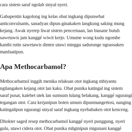
cara sistem saraf ngolah sinyal nyeri.
Gabapentin kagolong ing kelas obat ingkang dipunsebat
anticonvulsants, sanadyan dipun-ginakaken langkung saking mung
kejang. Awak nyerep liwat sistem pencernaan, lan biasane butuh
sawetawis jam kanggé wiwit kerjo. Umume wong kudu ngombe
kanthi rutin sawetawis dinten utawi minggu sadurunge ngraosaken
manfaatipun.
Apa Methocarbamol?
Methocarbamol inggih menika relaksan otot ingkang mbiyantu
ngilangaken kejang otot lan kaku. Obat punika katingal ing sistem
saraf pusat, kalebet utek lan sumsum tulang belakang, kanggé ngurangi
tegangan otot. Cara kerjanipun boten umum dipunmangertosi, nanging
katingalipun ngurangi sinyal saraf ingkang nyebabaken otot kenceng.
Dhokter saged resep methocarbamol kanggé nyeri punggung, nyeri
gulu, utawi cidera otot. Obat punika mliginipun migunani kanggé