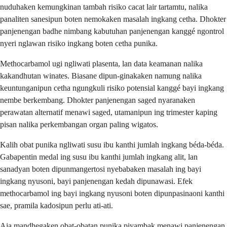
nuduhaken kemungkinan tambah risiko cacat lair tartamtu, nalika
panaliten sanesipun boten nemokaken masalah ingkang cetha. Dhokter
panjenengan badhe nimbang kabutuhan panjenengan kanggé ngontrol
nyeri nglawan risiko ingkang boten cetha punika.
Methocarbamol ugi ngliwati plasenta, lan data keamanan nalika
kakandhutan winates. Biasane dipun-ginakaken namung nalika
keuntunganipun cetha ngungkuli risiko potensial kanggé bayi ingkang
nembe berkembang. Dhokter panjenengan saged nyaranaken
perawatan alternatif menawi saged, utamanipun ing trimester kaping
pisan nalika perkembangan organ paling wigatos.
Kalih obat punika ngliwati susu ibu kanthi jumlah ingkang béda-béda.
Gabapentin medal ing susu ibu kanthi jumlah ingkang alit, lan
sanadyan boten dipunmangertosi nyebabaken masalah ing bayi
ingkang nyusoni, bayi panjenengan kedah dipunawasi. Efek
methocarbamol ing bayi ingkang nyusoni boten dipunpasinaoni kanthi
sae, pramila kadosipun perlu ati-ati.
Aja mandhegaken obat-obatan punika piyambak menawi panjenengan