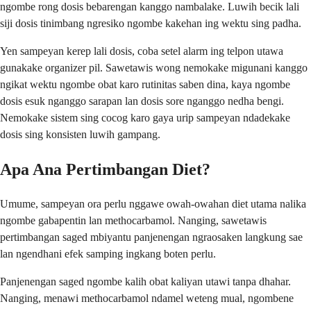
ngombe rong dosis bebarengan kanggo nambalake. Luwih becik lali
siji dosis tinimbang ngresiko ngombe kakehan ing wektu sing padha.
Yen sampeyan kerep lali dosis, coba setel alarm ing telpon utawa
gunakake organizer pil. Sawetawis wong nemokake migunani kanggo
ngikat wektu ngombe obat karo rutinitas saben dina, kaya ngombe
dosis esuk nganggo sarapan lan dosis sore nganggo nedha bengi.
Nemokake sistem sing cocog karo gaya urip sampeyan ndadekake
dosis sing konsisten luwih gampang.
Apa Ana Pertimbangan Diet?
Umume, sampeyan ora perlu nggawe owah-owahan diet utama nalika
ngombe gabapentin lan methocarbamol. Nanging, sawetawis
pertimbangan saged mbiyantu panjenengan ngraosaken langkung sae
lan ngendhani efek samping ingkang boten perlu.
Panjenengan saged ngombe kalih obat kaliyan utawi tanpa dhahar.
Nanging, menawi methocarbamol ndamel weteng mual, ngombene