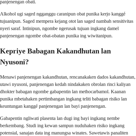
panjenengan obati.
Alkohol ugi saged ngganggu caranipun obat punika kerjo kanggé
tujuanipun. Saged mempera kejang otot lan saged nambah sensitivitas
nyeri saraf. Intinipun, ngombe ngerusak tujuan ingkang damel
panjenengan ngombe obat-obatan punika ing wiwitanipun.
Kepriye Babagan Kakandhutan lan
Nyusoni?
Menawi panjenengan kakandhutan, rencanakaken dados kakandhutan,
utawi nyusoni, panjenengan kedah nindakaken obrolan rinci kaliyan
dhokter babagan ngombe gabapentin lan methocarbamol. Kaanan
punika mbetahaken pertimbangan ingkang teliti babagan risiko lan
keuntungan kanggé panjenengan lan bayi panjenengan.
Gabapentin ngliwati plasenta lan dugi ing bayi ingkang nembe
berkembang. Studi ing kewan sampun nuduhaken risiko ingkang
potensial, sanajan data ing manungsa winates. Sawetawis panaliten