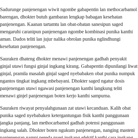
Sadurunge panjenengan wiwit ngombe gabapentin lan methocarbamol
barengan, dhokter butuh gambaran lengkap babagan kesehatan
panjenengan. Kaanan tartamtu lan obat-obatan sanesipun saged
mengaruhi caranipun panjenengan ngombe kombinasi punika kanthi
aman. Dados teliti lan jujur nalika obrolan punika nglindhungi
kesehatan panjenengan.
Sauraken dhateng dhokter menawi panjenengan gadhah penyakit
ginjal utawi fungsi ginjal ingkang kirang. Gabapentin dipunilangi liwat
ginjal, pramila masalah ginjal saged nyebabaken obat punika numpuk
ngantos tingkat ingkang mbebayani. Dhokter saged ngatur dosis
panjenengan utawi ngawasi panjenengan kanthi langkung teliti
menawi ginjel panjenengan boten kerjo kanthi sampurna.
Sauraken riwayat penyalahgunaan zat utawi kecanduan. Kalih obat
punika saged nyebabaken ketergantungan fisik kanthi panggunaan
jangka panjang, lan methocarbamol gadhah potensi panggunaan
ingkang salah. Dhokter boten ngukum panjenengan, nanging masteni
panjenengan nampi pereda nyeri ingkang efektif kanthi cara ingkang