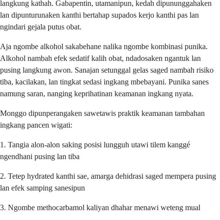
langkung kathah. Gabapentin, utamanipun, kedah dipununggahaken
lan dipunturunaken kanthi bertahap supados kerjo kanthi pas lan
ngindari gejala putus obat.
Aja ngombe alkohol sakabehane nalika ngombe kombinasi punika.
Alkohol nambah efek sedatif kalih obat, ndadosaken ngantuk lan
pusing langkung awon. Sanajan setunggal gelas saged nambah risiko
tiba, kacilakan, lan tingkat sedasi ingkang mbebayani. Punika sanes
namung saran, nanging keprihatinan keamanan ingkang nyata.
Monggo dipunperangaken sawetawis praktik keamanan tambahan
ingkang pancen wigati:
1. Tangia alon-alon saking posisi lungguh utawi tilem kanggé
ngendhani pusing lan tiba
2. Tetep hydrated kanthi sae, amarga dehidrasi saged mempera pusing
lan efek samping sanesipun
3. Ngombe methocarbamol kaliyan dhahar menawi weteng mual