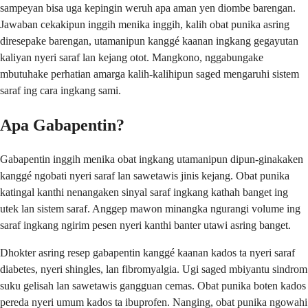
sampeyan bisa uga kepingin weruh apa aman yen diombe barengan.
Jawaban cekakipun inggih menika inggih, kalih obat punika asring
diresepake barengan, utamanipun kanggé kaanan ingkang gegayutan
kaliyan nyeri saraf lan kejang otot. Mangkono, nggabungake
mbutuhake perhatian amarga kalih-kalihipun saged mengaruhi sistem
saraf ing cara ingkang sami.
Apa Gabapentin?
Gabapentin inggih menika obat ingkang utamanipun dipun-ginakaken
kanggé ngobati nyeri saraf lan sawetawis jinis kejang. Obat punika
katingal kanthi nenangaken sinyal saraf ingkang kathah banget ing
utek lan sistem saraf. Anggep mawon minangka ngurangi volume ing
saraf ingkang ngirim pesen nyeri kanthi banter utawi asring banget.
Dhokter asring resep gabapentin kanggé kaanan kados ta nyeri saraf
diabetes, nyeri shingles, lan fibromyalgia. Ugi saged mbiyantu sindrom
suku gelisah lan sawetawis gangguan cemas. Obat punika boten kados
pereda nyeri umum kados ta ibuprofen. Nanging, obat punika ngowahi