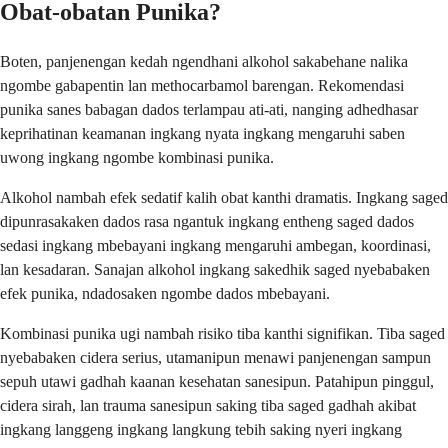
Obat-obatan Punika?
Boten, panjenengan kedah ngendhani alkohol sakabehane nalika
ngombe gabapentin lan methocarbamol barengan. Rekomendasi
punika sanes babagan dados terlampau ati-ati, nanging adhedhasar
keprihatinan keamanan ingkang nyata ingkang mengaruhi saben
uwong ingkang ngombe kombinasi punika.
Alkohol nambah efek sedatif kalih obat kanthi dramatis. Ingkang saged
dipunrasakaken dados rasa ngantuk ingkang entheng saged dados
sedasi ingkang mbebayani ingkang mengaruhi ambegan, koordinasi,
lan kesadaran. Sanajan alkohol ingkang sakedhik saged nyebabaken
efek punika, ndadosaken ngombe dados mbebayani.
Kombinasi punika ugi nambah risiko tiba kanthi signifikan. Tiba saged
nyebabaken cidera serius, utamanipun menawi panjenengan sampun
sepuh utawi gadhah kaanan kesehatan sanesipun. Patahipun pinggul,
cidera sirah, lan trauma sanesipun saking tiba saged gadhah akibat
ingkang langgeng ingkang langkung tebih saking nyeri ingkang