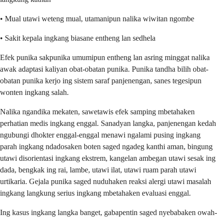
• Mual utawi weteng mual, utamanipun nalika wiwitan ngombe
• Sakit kepala ingkang biasane entheng lan sedhela
Efek punika sakpunika umumipun entheng lan asring minggat nalika
awak adaptasi kaliyan obat-obatan punika. Punika tandha bilih obat-
obatan punika kerjo ing sistem saraf panjenengan, sanes tegesipun
wonten ingkang salah.
Nalika ngandika mekaten, sawetawis efek samping mbetahaken
perhatian medis ingkang enggal. Sanadyan langka, panjenengan kedah
ngubungi dhokter enggal-enggal menawi ngalami pusing ingkang
parah ingkang ndadosaken boten saged ngadeg kanthi aman, bingung
utawi disorientasi ingkang ekstrem, kangelan ambegan utawi sesak ing
dada, bengkak ing rai, lambe, utawi ilat, utawi ruam parah utawi
urtikaria. Gejala punika saged nuduhaken reaksi alergi utawi masalah
ingkang langkung serius ingkang mbetahaken evaluasi enggal.
Ing kasus ingkang langka banget, gabapentin saged nyebabaken owah-