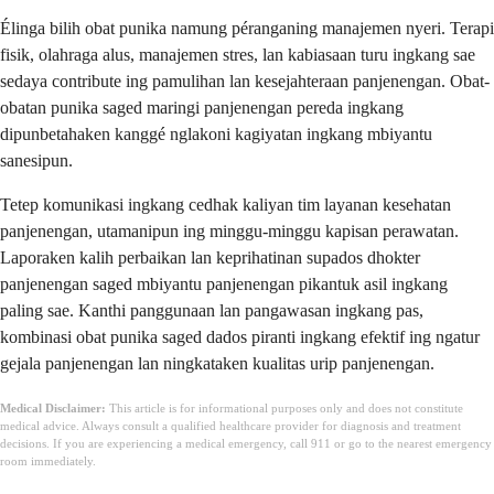
Élinga bilih obat punika namung péranganing manajemen nyeri. Terapi
fisik, olahraga alus, manajemen stres, lan kabiasaan turu ingkang sae
sedaya contribute ing pamulihan lan kesejahteraan panjenengan. Obat-
obatan punika saged maringi panjenengan pereda ingkang
dipunbetahaken kanggé nglakoni kagiyatan ingkang mbiyantu
sanesipun.
Tetep komunikasi ingkang cedhak kaliyan tim layanan kesehatan
panjenengan, utamanipun ing minggu-minggu kapisan perawatan.
Laporaken kalih perbaikan lan keprihatinan supados dhokter
panjenengan saged mbiyantu panjenengan pikantuk asil ingkang
paling sae. Kanthi panggunaan lan pangawasan ingkang pas,
kombinasi obat punika saged dados piranti ingkang efektif ing ngatur
gejala panjenengan lan ningkataken kualitas urip panjenengan.
Medical Disclaimer:
This article is for informational purposes only and does not constitute
medical advice. Always consult a qualified healthcare provider for diagnosis and treatment
decisions. If you are experiencing a medical emergency, call 911 or go to the nearest emergency
room immediately.