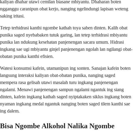
kaliyan dhahar utawi cemilan biasane mbiyantu. Dhaharan boten
ngganggu caranipun obat kerjo, nanging ngelindungi lapisan weteng
saking iritasi.
Tetep terhidrasi kanthi ngombe kathah toya saben dinten. Kalih obat
punika saged nyebabaken tutuk garing, lan tetep terhidrasi mbiyantu
punika lan ndukung kesehatan panjenengan sacara umum. Hidrasi
ingkang sae ugi mbiyantu ginjel panjenengan ngolah lan ngilangi obat-
obatan punika kanthi efisien.
Watesi konsumsi kafein, utamanipun ing sonten. Sanajan kafein boten
langsung interaksi kaliyan obat-obatan punika, nanging saged
mempera rasa gelisah utawi masalah turu ingkang panjenengan
ngalami. Menawi panjenengan sampun ngalami ngantuk ing siang
dinten, kafein ingkang kathah saged nyiptakaken siklus ingkang boten
nyaman ingkang medal ngantuk nanging boten saged tilem kanthi sae
ing dalem.
Bisa Ngombe Alkohol Nalika Ngombe