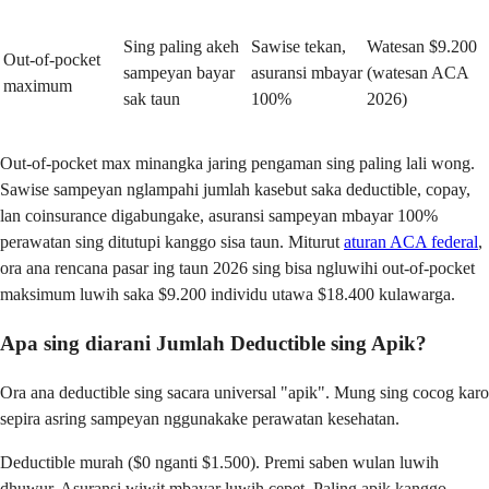
Sing paling akeh
Sawise tekan,
Watesan $9.200
Out-of-pocket
sampeyan bayar
asuransi mbayar
(watesan ACA
maximum
sak taun
100%
2026)
Out-of-pocket max minangka jaring pengaman sing paling lali wong.
Sawise sampeyan nglampahi jumlah kasebut saka deductible, copay,
lan coinsurance digabungake, asuransi sampeyan mbayar 100%
perawatan sing ditutupi kanggo sisa taun. Miturut
aturan ACA federal
,
ora ana rencana pasar ing taun 2026 sing bisa ngluwihi out-of-pocket
maksimum luwih saka $9.200 individu utawa $18.400 kulawarga.
Apa sing diarani Jumlah Deductible sing Apik?
Ora ana deductible sing sacara universal "apik". Mung sing cocog karo
sepira asring sampeyan nggunakake perawatan kesehatan.
Deductible murah ($0 nganti $1.500). Premi saben wulan luwih
dhuwur. Asuransi wiwit mbayar luwih cepet. Paling apik kanggo