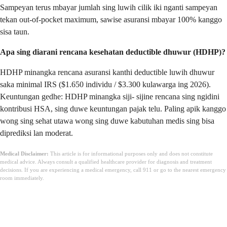
Sampeyan terus mbayar jumlah sing luwih cilik iki nganti sampeyan
tekan out-of-pocket maximum, sawise asuransi mbayar 100% kanggo
sisa taun.
Apa sing diarani rencana kesehatan deductible dhuwur (HDHP)?
HDHP minangka rencana asuransi kanthi deductible luwih dhuwur
saka minimal IRS ($1.650 individu / $3.300 kulawarga ing 2026).
Keuntungan gedhe: HDHP minangka siji- sijine rencana sing ngidini
kontribusi HSA, sing duwe keuntungan pajak telu. Paling apik kanggo
wong sing sehat utawa wong sing duwe kabutuhan medis sing bisa
diprediksi lan moderat.
Medical Disclaimer:
This article is for informational purposes only and does not constitute
medical advice. Always consult a qualified healthcare provider for diagnosis and treatment
decisions. If you are experiencing a medical emergency, call 911 or go to the nearest emergency
room immediately.