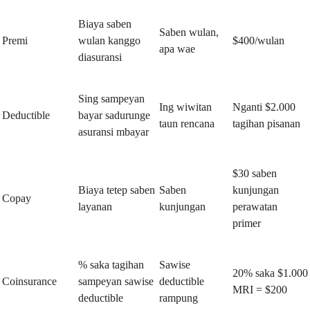
Biaya saben
Saben wulan,
Premi
wulan kanggo
$400/wulan
apa wae
diasuransi
Sing sampeyan
Ing wiwitan
Nganti $2.000
Deductible
bayar sadurunge
taun rencana
tagihan pisanan
asuransi mbayar
$30 saben
Biaya tetep saben
Saben
kunjungan
Copay
layanan
kunjungan
perawatan
primer
% saka tagihan
Sawise
20% saka $1.000
Coinsurance
sampeyan sawise
deductible
MRI = $200
deductible
rampung