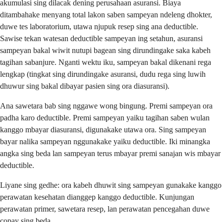
akumulasi sing dilacak dening perusahaan asuransi. Biaya
ditambahake menyang total lakon saben sampeyan ndeleng dhokter,
duwe tes laboratorium, utawa njupuk resep sing ana deductible.
Sawise tekan watesan deductible sampeyan ing setahun, asuransi
sampeyan bakal wiwit nutupi bagean sing dirundingake saka kabeh
tagihan sabanjure. Nganti wektu iku, sampeyan bakal dikenani rega
lengkap (tingkat sing dirundingake asuransi, dudu rega sing luwih
dhuwur sing bakal dibayar pasien sing ora diasuransi).
Ana sawetara bab sing nggawe wong bingung. Premi sampeyan ora
padha karo deductible. Premi sampeyan yaiku tagihan saben wulan
kanggo mbayar diasuransi, digunakake utawa ora. Sing sampeyan
bayar nalika sampeyan nggunakake yaiku deductible. Iki minangka
angka sing beda lan sampeyan terus mbayar premi sanajan wis mbayar
deductible.
Liyane sing gedhe: ora kabeh dhuwit sing sampeyan gunakake kanggo
perawatan kesehatan dianggep kanggo deductible. Kunjungan
perawatan primer, sawetara resep, lan perawatan pencegahan duwe
copay sing beda.