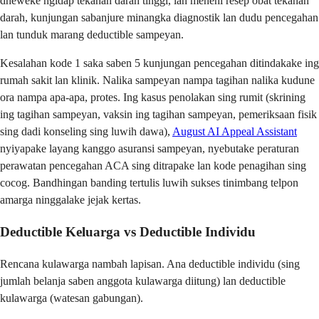
dheweke ngidap tekanan darah tinggi, lan menehi resep obat tekanan
darah, kunjungan sabanjure minangka diagnostik lan dudu pencegahan
lan tunduk marang deductible sampeyan.
Kesalahan kode 1 saka saben 5 kunjungan pencegahan ditindakake ing
rumah sakit lan klinik. Nalika sampeyan nampa tagihan nalika kudune
ora nampa apa-apa, protes. Ing kasus penolakan sing rumit (skrining
ing tagihan sampeyan, vaksin ing tagihan sampeyan, pemeriksaan fisik
sing dadi konseling sing luwih dawa),
August AI Appeal Assistant
nyiyapake layang kanggo asuransi sampeyan, nyebutake peraturan
perawatan pencegahan ACA sing ditrapake lan kode penagihan sing
cocog. Bandhingan banding tertulis luwih sukses tinimbang telpon
amarga ninggalake jejak kertas.
Deductible Keluarga vs Deductible Individu
Rencana kulawarga nambah lapisan. Ana deductible individu (sing
jumlah belanja saben anggota kulawarga diitung) lan deductible
kulawarga (watesan gabungan).