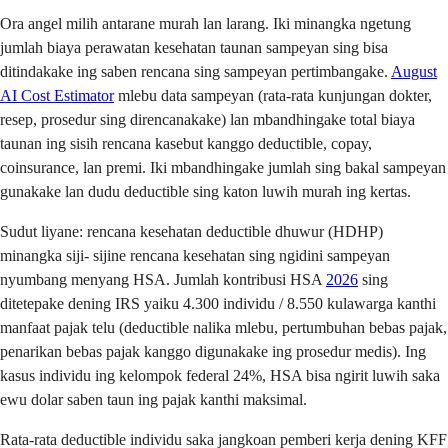
Ora angel milih antarane murah lan larang. Iki minangka ngetung
jumlah biaya perawatan kesehatan taunan sampeyan sing bisa
ditindakake ing saben rencana sing sampeyan pertimbangake.
August
AI Cost Estimator
mlebu data sampeyan (rata-rata kunjungan dokter,
resep, prosedur sing direncanakake) lan mbandhingake total biaya
taunan ing sisih rencana kasebut kanggo deductible, copay,
coinsurance, lan premi. Iki mbandhingake jumlah sing bakal sampeyan
gunakake lan dudu deductible sing katon luwih murah ing kertas.
Sudut liyane: rencana kesehatan deductible dhuwur (HDHP)
minangka siji- sijine rencana kesehatan sing ngidini sampeyan
nyumbang menyang HSA. Jumlah kontribusi HSA
2026
sing
ditetepake dening IRS yaiku 4.300 individu / 8.550 kulawarga kanthi
manfaat pajak telu (deductible nalika mlebu, pertumbuhan bebas pajak,
penarikan bebas pajak kanggo digunakake ing prosedur medis). Ing
kasus individu ing kelompok federal 24%, HSA bisa ngirit luwih saka
ewu dolar saben taun ing pajak kanthi maksimal.
Rata-rata deductible individu saka jangkoan pemberi kerja dening KFF