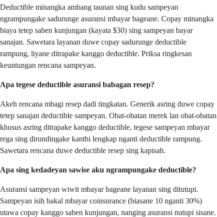
Deductible minangka ambang taunan sing kudu sampeyan
ngrampungake sadurunge asuransi mbayar bageane. Copay minangka
biaya tetep saben kunjungan (kayata $30) sing sampeyan bayar
sanajan. Sawetara layanan duwe copay sadurunge deductible
rampung, liyane ditrapake kanggo deductible. Priksa ringkesan
keuntungan rencana sampeyan.
Apa tegese deductible asuransi babagan resep?
Akeh rencana mbagi resep dadi tingkatan. Generik asring duwe copay
tetep sanajan deductible sampeyan. Obat-obatan merek lan obat-obatan
khusus asring ditrapake kanggo deductible, tegese sampeyan mbayar
rega sing dirundingake kanthi lengkap nganti deductible rampung.
Sawetara rencana duwe deductible resep sing kapisah.
Apa sing kedadeyan sawise aku ngrampungake deductible?
Asuransi sampeyan wiwit mbayar bageane layanan sing ditutupi.
Sampeyan isih bakal mbayar coinsurance (biasane 10 nganti 30%)
utawa copay kanggo saben kunjungan, nanging asuransi nutupi sisane.