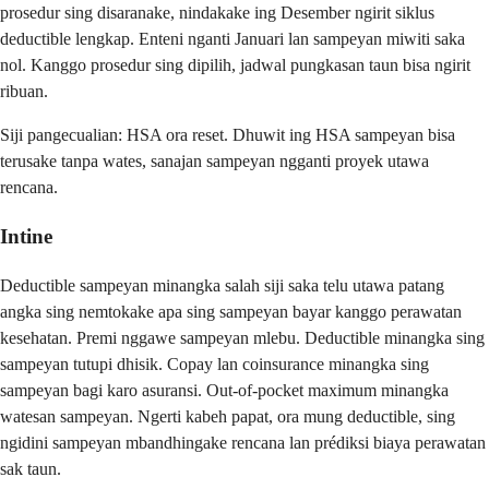
prosedur sing disaranake, nindakake ing Desember ngirit siklus
deductible lengkap. Enteni nganti Januari lan sampeyan miwiti saka
nol. Kanggo prosedur sing dipilih, jadwal pungkasan taun bisa ngirit
ribuan.
Siji pangecualian: HSA ora reset. Dhuwit ing HSA sampeyan bisa
terusake tanpa wates, sanajan sampeyan ngganti proyek utawa
rencana.
Intine
Deductible sampeyan minangka salah siji saka telu utawa patang
angka sing nemtokake apa sing sampeyan bayar kanggo perawatan
kesehatan. Premi nggawe sampeyan mlebu. Deductible minangka sing
sampeyan tutupi dhisik. Copay lan coinsurance minangka sing
sampeyan bagi karo asuransi. Out-of-pocket maximum minangka
watesan sampeyan. Ngerti kabeh papat, ora mung deductible, sing
ngidini sampeyan mbandhingake rencana lan prédiksi biaya perawatan
sak taun.