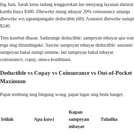
Ing Juni, Sarah kena radang tenggorokan lan menyang layanan darurat
kanthi biaya $300. Dheweke mung mbayar 20% coinsurance amarga
dheweke wis ngrampungake deductible (60). Asuransi dheweke nutupi
$240.
Tren kasebut dhasar. Sadurunge deductible: sampeyan mbayar apa wae
rega sing dirundingake. Sawise sampeyan mbayar deductible: asuransi
sampeyan bakal nutupi umume, lan sampeyan bakal mbayar
coinsurance, copay, utawa kombinasi.
Deductible vs Copay vs Coinsurance vs Out-of-Pocket
Maximum
Papat tembung sing bingung wong, papat tugas sing beda banget.
Kapan
Istilah
Apa kuwi
sampeyan
Tuladha
mbayar