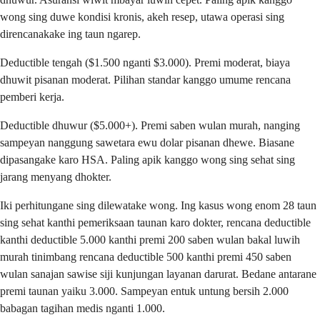
wong sing duwe kondisi kronis, akeh resep, utawa operasi sing
direncanakake ing taun ngarep.
Deductible tengah ($1.500 nganti $3.000). Premi moderat, biaya
dhuwit pisanan moderat. Pilihan standar kanggo umume rencana
pemberi kerja.
Deductible dhuwur ($5.000+). Premi saben wulan murah, nanging
sampeyan nanggung sawetara ewu dolar pisanan dhewe. Biasane
dipasangake karo HSA. Paling apik kanggo wong sing sehat sing
jarang menyang dhokter.
Iki perhitungane sing dilewatake wong. Ing kasus wong enom 28 taun
sing sehat kanthi pemeriksaan taunan karo dokter, rencana deductible
kanthi deductible 5.000 kanthi premi 200 saben wulan bakal luwih
murah tinimbang rencana deductible 500 kanthi premi 450 saben
wulan sanajan sawise siji kunjungan layanan darurat. Bedane antarane
premi taunan yaiku 3.000. Sampeyan entuk untung bersih 2.000
babagan tagihan medis nganti 1.000.