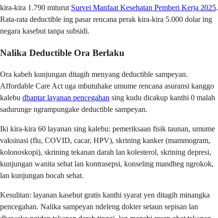
kira-kira 1.790 miturut
Survei Manfaat Kesehatan Pemberi Kerja 2025
.
Rata-rata deductible ing pasar rencana perak kira-kira 5.000 dolar ing
negara kasebut tanpa subsidi.
Nalika Deductible Ora Berlaku
Ora kabeh kunjungan ditagih menyang deductible sampeyan.
Affordable Care Act uga mbutuhake umume rencana asuransi kanggo
kalebu
dhaptar layanan pencegahan
sing kudu dicakup kanthi 0 malah
sadurunge ngrampungake deductible sampeyan.
Iki kira-kira 60 layanan sing kalebu: pemeriksaan fisik taunan, umume
vaksinasi (flu, COVID, cacar, HPV), skrining kanker (mammogram,
kolonoskopi), skrining tekanan darah lan kolesterol, skrining depresi,
kunjungan wanita sehat lan kontrasepsi, konseling mandheg ngrokok,
lan kunjungan bocah sehat.
Kesulitan: layanan kasebut gratis kanthi syarat yen ditagih minangka
pencegahan. Nalika sampeyan ndeleng dokter setaun sepisan lan