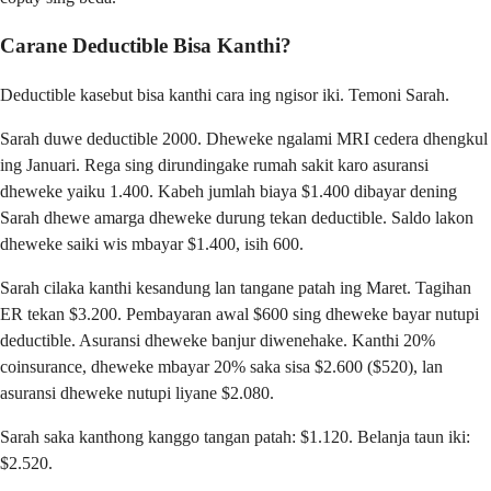
Carane Deductible Bisa Kanthi?
Deductible kasebut bisa kanthi cara ing ngisor iki. Temoni Sarah.
Sarah duwe deductible 2000. Dheweke ngalami MRI cedera dhengkul
ing Januari. Rega sing dirundingake rumah sakit karo asuransi
dheweke yaiku 1.400. Kabeh jumlah biaya $1.400 dibayar dening
Sarah dhewe amarga dheweke durung tekan deductible. Saldo lakon
dheweke saiki wis mbayar $1.400, isih 600.
Sarah cilaka kanthi kesandung lan tangane patah ing Maret. Tagihan
ER tekan $3.200. Pembayaran awal $600 sing dheweke bayar nutupi
deductible. Asuransi dheweke banjur diwenehake. Kanthi 20%
coinsurance, dheweke mbayar 20% saka sisa $2.600 ($520), lan
asuransi dheweke nutupi liyane $2.080.
Sarah saka kanthong kanggo tangan patah: $1.120. Belanja taun iki:
$2.520.