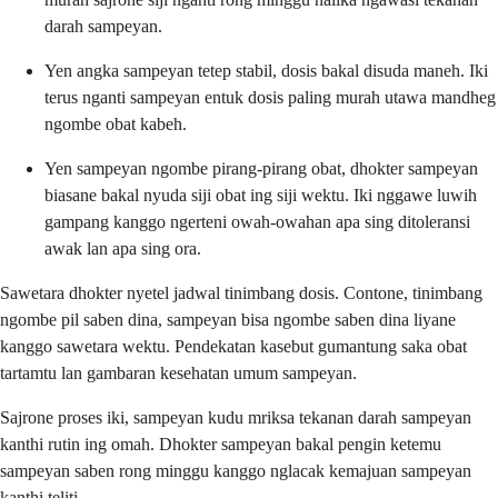
darah sampeyan.
Yen angka sampeyan tetep stabil, dosis bakal disuda maneh. Iki
terus nganti sampeyan entuk dosis paling murah utawa mandheg
ngombe obat kabeh.
Yen sampeyan ngombe pirang-pirang obat, dhokter sampeyan
biasane bakal nyuda siji obat ing siji wektu. Iki nggawe luwih
gampang kanggo ngerteni owah-owahan apa sing ditoleransi
awak lan apa sing ora.
Sawetara dhokter nyetel jadwal tinimbang dosis. Contone, tinimbang
ngombe pil saben dina, sampeyan bisa ngombe saben dina liyane
kanggo sawetara wektu. Pendekatan kasebut gumantung saka obat
tartamtu lan gambaran kesehatan umum sampeyan.
Sajrone proses iki, sampeyan kudu mriksa tekanan darah sampeyan
kanthi rutin ing omah. Dhokter sampeyan bakal pengin ketemu
sampeyan saben rong minggu kanggo nglacak kemajuan sampeyan
kanthi teliti.