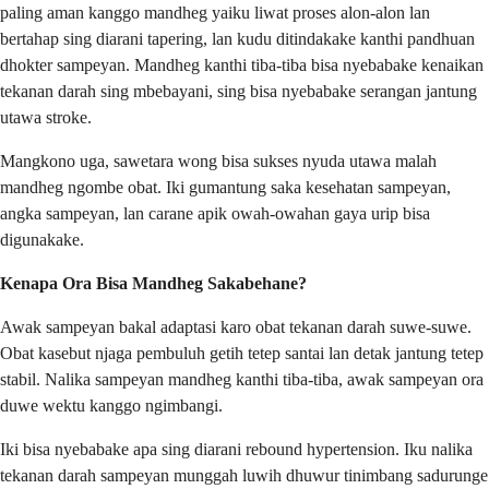
paling aman kanggo mandheg yaiku liwat proses alon-alon lan
bertahap sing diarani tapering, lan kudu ditindakake kanthi pandhuan
dhokter sampeyan. Mandheg kanthi tiba-tiba bisa nyebabake kenaikan
tekanan darah sing mbebayani, sing bisa nyebabake serangan jantung
utawa stroke.
Mangkono uga, sawetara wong bisa sukses nyuda utawa malah
mandheg ngombe obat. Iki gumantung saka kesehatan sampeyan,
angka sampeyan, lan carane apik owah-owahan gaya urip bisa
digunakake.
Kenapa Ora Bisa Mandheg Sakabehane?
Awak sampeyan bakal adaptasi karo obat tekanan darah suwe-suwe.
Obat kasebut njaga pembuluh getih tetep santai lan detak jantung tetep
stabil. Nalika sampeyan mandheg kanthi tiba-tiba, awak sampeyan ora
duwe wektu kanggo ngimbangi.
Iki bisa nyebabake apa sing diarani rebound hypertension. Iku nalika
tekanan darah sampeyan munggah luwih dhuwur tinimbang sadurunge