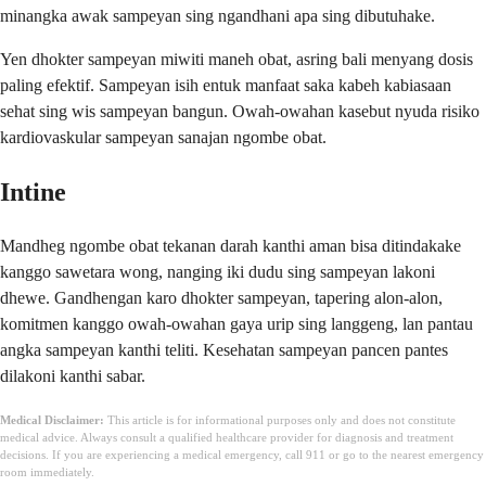
minangka awak sampeyan sing ngandhani apa sing dibutuhake.
Yen dhokter sampeyan miwiti maneh obat, asring bali menyang dosis
paling efektif. Sampeyan isih entuk manfaat saka kabeh kabiasaan
sehat sing wis sampeyan bangun. Owah-owahan kasebut nyuda risiko
kardiovaskular sampeyan sanajan ngombe obat.
Intine
Mandheg ngombe obat tekanan darah kanthi aman bisa ditindakake
kanggo sawetara wong, nanging iki dudu sing sampeyan lakoni
dhewe. Gandhengan karo dhokter sampeyan, tapering alon-alon,
komitmen kanggo owah-owahan gaya urip sing langgeng, lan pantau
angka sampeyan kanthi teliti. Kesehatan sampeyan pancen pantes
dilakoni kanthi sabar.
Medical Disclaimer:
This article is for informational purposes only and does not constitute
medical advice. Always consult a qualified healthcare provider for diagnosis and treatment
decisions. If you are experiencing a medical emergency, call 911 or go to the nearest emergency
room immediately.