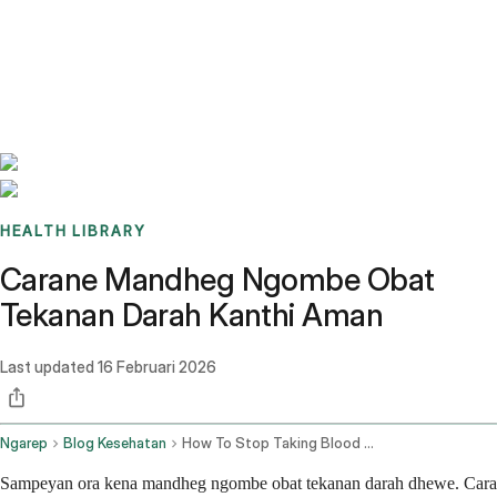
Benchmarks
Stories
FAQ
Sign up / Log in
HEALTH LIBRARY
Carane Mandheg Ngombe Obat
Tekanan Darah Kanthi Aman
Last updated
16 Februari 2026
Ngarep
Blog Kesehatan
How To Stop Taking Blood Pressure Medication Safely
Sampeyan ora kena mandheg ngombe obat tekanan darah dhewe. Cara