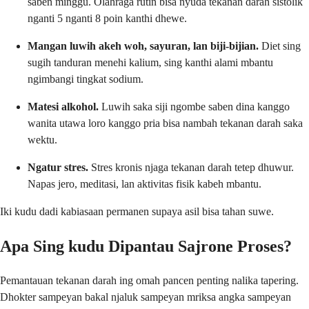
saben minggu. Olahraga rutin bisa nyuda tekanan darah sistolik
nganti 5 nganti 8 poin kanthi dhewe.
Mangan luwih akeh woh, sayuran, lan biji-bijian.
Diet sing
sugih tanduran menehi kalium, sing kanthi alami mbantu
ngimbangi tingkat sodium.
Matesi alkohol.
Luwih saka siji ngombe saben dina kanggo
wanita utawa loro kanggo pria bisa nambah tekanan darah saka
wektu.
Ngatur stres.
Stres kronis njaga tekanan darah tetep dhuwur.
Napas jero, meditasi, lan aktivitas fisik kabeh mbantu.
Iki kudu dadi kabiasaan permanen supaya asil bisa tahan suwe.
Apa Sing kudu Dipantau Sajrone Proses?
Pemantauan tekanan darah ing omah pancen penting nalika tapering.
Dhokter sampeyan bakal njaluk sampeyan mriksa angka sampeyan