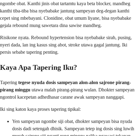
ngombe obat. Kanthi jinis obat tartamtu kaya beta blocker, mandheg
kanthi tiba-tiba bisa nyebabake jantung sampeyan deg-degan kanthi
cepet sing mbebayani. Clonidine, obat umum liyane, bisa nyebabake
gejala rebound mung sawetara dina sawise mandheg.
Risikone nyata. Rebound hypertension bisa nyebabake sirah, pusing,
nyeri dada, lan ing kasus sing abot, stroke utawa gagal jantung. Iki
persis sebabe tapering penting.
Kaya Apa Tapering Iku?
Tapering
tegese nyuda dosis sampeyan alon-alon sajrone pirang-
pirang minggu
utawa malah pirang-pirang wulan. Dhokter sampeyan
ngontrol kacepetan adhedhasar carane awak sampeyan nanggapi.
Iki sing katon kaya proses tapering tipikal:
Yen sampeyan ngombe siji obat, dhokter sampeyan bisa nyuda
dosis dadi setengah dhisik. Sampeyan tetep ing dosis sing luwih
murah sajrone siji nganti rong minggu nalika ngawasi tekanan