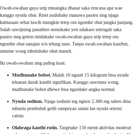
Owah-owahan gaya urip minangka dhasar saka rencana apa wae
kanggo nyuda obat. Riset nuduhake manawa pasien sing njaga
kabiasaan sehat luwih mungkin tetep ora ngombe obat jangka panjang.
Salah sawijining panaliten nemokake yen udakara setengah saka
pasien sing gelem nindakake owah-owahan gaya urip tetep ora
ngombe obat sanajan wis telung taun. Tanpa owah-owahan kasebut,
umume wong mbutuhake obat maneh.
Iki owah-owahan sing paling kuat:
Mudhunake bobot.
Malah 10 nganti 15 kilogram bisa nyuda
tekanan darah kanthi signifikan. Kanggo sawetara wong,
mudhunake bobot dhewe bisa ngasilake angka normal.
Nyuda sodium.
Njaga sodium ing ngisor 2.300 mg saben dina
mbantu pembuluh getih sampeyan santai lan nyuda retensi
cairan.
Olahraga kanthi rutin.
Targetake 150 menit aktivitas moderat