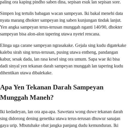
paling ora kaping pindho saben dina, sepisan esuk lan sepisan sore.
Simpen log tertulis babagan wacan sampeyan. Iki bakal menehi data
nyata marang dhokter sampeyan ing saben kunjungan tindak lanjut.
Yen angka sampeyan terus-terusan munggah nganti 140/90, dhokter
sampeyan bisa alon-alon tapering utawa nyetel rencana.
Elinga uga carane sampeyan ngrasakake. Gejala sing kudu digatekake
kalebu sirah sing terus-terusan, pusing utawa entheng, pandangan
kabur, sesak dada, lan rasa kesel sing ora umum. Sapa wae iki bisa
dadi sinyal yen tekanan darah sampeyan munggah lan tapering kudu
dihentikan utawa dibalekake.
Apa Yen Tekanan Darah Sampeyan
Munggah Maneh?
Iki kedadeyan, lan ora apa-apa. Sawetara wong duwe tekanan darah
sing didorong dening genetika utawa terus-terusan dhuwur sanajan
gaya urip. Mbutuhake obat jangka panjang dudu kemunduran. Iki