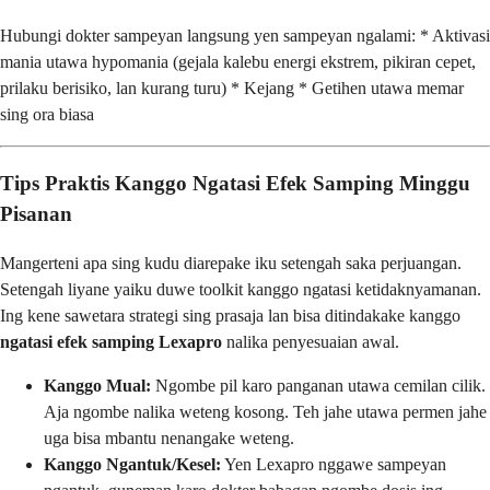
Hubungi dokter sampeyan langsung yen sampeyan ngalami: * Aktivasi
mania utawa hypomania (gejala kalebu energi ekstrem, pikiran cepet,
prilaku berisiko, lan kurang turu) * Kejang * Getihen utawa memar
sing ora biasa
Tips Praktis Kanggo Ngatasi Efek Samping Minggu
Pisanan
Mangerteni apa sing kudu diarepake iku setengah saka perjuangan.
Setengah liyane yaiku duwe toolkit kanggo ngatasi ketidaknyamanan.
Ing kene sawetara strategi sing prasaja lan bisa ditindakake kanggo
ngatasi efek samping Lexapro
nalika penyesuaian awal.
Kanggo Mual:
Ngombe pil karo panganan utawa cemilan cilik.
Aja ngombe nalika weteng kosong. Teh jahe utawa permen jahe
uga bisa mbantu nenangake weteng.
Kanggo Ngantuk/Kesel:
Yen Lexapro nggawe sampeyan