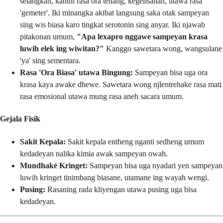
selangkah, kanthi rasa ora tenang, kegelisahan, utawa rasa
'gemeter'. Iki minangka akibat langsung saka otak sampeyan
sing wis biasa karo tingkat serotonin sing anyar. Iki njawab
pitakonan umum,
"Apa lexapro nggawe sampeyan krasa
luwih elek ing wiwitan?"
Kanggo sawetara wong, wangsulane
'ya' sing sementara.
Rasa 'Ora Biasa' utawa Bingung:
Sampeyan bisa uga ora
krasa kaya awake dhewe. Sawetara wong njlentrehake rasa mati
rasa emosional utawa mung rasa aneh sacara umum.
Gejala Fisik
Sakit Kepala:
Sakit kepala entheng nganti sedheng umum
kedadeyan nalika kimia awak sampeyan owah.
Mundhaké Kringet:
Sampeyan bisa uga nyadari yen sampeyan
luwih kringet tinimbang biasane, utamane ing wayah wengi.
Pusing:
Rasaning rada kliyengan utawa pusing uga bisa
kedadeyan.