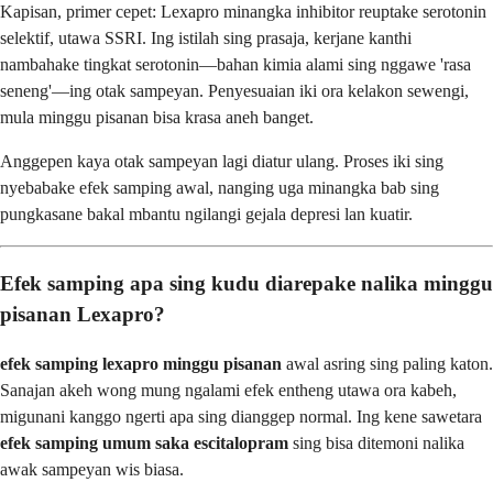
Kapisan, primer cepet: Lexapro minangka inhibitor reuptake serotonin
selektif, utawa SSRI. Ing istilah sing prasaja, kerjane kanthi
nambahake tingkat serotonin—bahan kimia alami sing nggawe 'rasa
seneng'—ing otak sampeyan. Penyesuaian iki ora kelakon sewengi,
mula minggu pisanan bisa krasa aneh banget.
Anggepen kaya otak sampeyan lagi diatur ulang. Proses iki sing
nyebabake efek samping awal, nanging uga minangka bab sing
pungkasane bakal mbantu ngilangi gejala depresi lan kuatir.
Efek samping apa sing kudu diarepake nalika minggu
pisanan Lexapro?
efek samping lexapro minggu pisanan
awal asring sing paling katon.
Sanajan akeh wong mung ngalami efek entheng utawa ora kabeh,
migunani kanggo ngerti apa sing dianggep normal. Ing kene sawetara
efek samping umum saka escitalopram
sing bisa ditemoni nalika
awak sampeyan wis biasa.