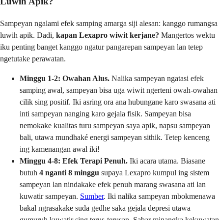
Luwih Apik?
Sampeyan ngalami efek samping amarga siji alesan: kanggo rumangsa
luwih apik. Dadi,
kapan Lexapro wiwit kerjane?
Mangertos wektu
iku penting banget kanggo ngatur pangarepan sampeyan lan tetep
ngetutake perawatan.
Minggu 1-2: Owahan Alus.
Nalika sampeyan ngatasi efek
samping awal, sampeyan bisa uga wiwit ngerteni owah-owahan
cilik sing positif. Iki asring ora ana hubungane karo swasana ati
inti sampeyan nanging karo gejala fisik. Sampeyan bisa
nemokake kualitas turu sampeyan saya apik, napsu sampeyan
bali, utawa mundhaké energi sampeyan sithik. Tetep kenceng
ing kamenangan awal iki!
Minggu 4-8: Efek Terapi Penuh.
Iki acara utama. Biasane
butuh
4 nganti 8 minggu
supaya Lexapro kumpul ing sistem
sampeyan lan nindakake efek penuh marang swasana ati lan
kuwatir sampeyan.
Sumber
. Iki nalika sampeyan mbokmenawa
bakal ngrasakake suda gedhe saka gejala depresi utawa
gumuruh kuwatir sing terus-terusan. Sabar minangka kekuwatan