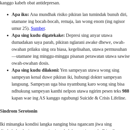
kanggo kabeh obat antidepresan.
Apa iku:
Ana mundhak risiko pikiran lan tumindak bunuh diri,
utamane ing bocah-bocah, remaja, lan wong enom (ing ngisor
umur 25).
Sumber
.
Apa sing kudu digatekake:
Depresi sing anyar utawa
dumadakan saya parah, pikiran nglarani awake dhewe, owah-
owahan prilaku sing ora biasa, kegelisahan, utawa permusuhan
—utamane ing minggu-minggu pisanan perawatan utawa sawise
owah-owahan dosis.
Apa sing kudu dilakoni:
Yen sampeyan utawa wong sing
sampeyan kenal duwe pikiran iki, hubungi dokter sampeyan
langsung. Sampeyan uga bisa nyambung karo wong sing bisa
ndhukung sampeyan kanthi nelpon utawa ngirim pesen teks
988
kapan wae ing AS kanggo ngubungi Suicide & Crisis Lifeline.
Sindrom Serotonin
Iki minangka kondisi langka nanging bisa ngancam jiwa sing