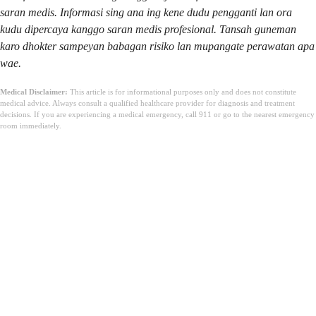
saran medis. Informasi sing ana ing kene dudu pengganti lan ora
kudu dipercaya kanggo saran medis profesional. Tansah guneman
karo dhokter sampeyan babagan risiko lan mupangate perawatan apa
wae.
Medical Disclaimer:
This article is for informational purposes only and does not constitute
medical advice. Always consult a qualified healthcare provider for diagnosis and treatment
decisions. If you are experiencing a medical emergency, call 911 or go to the nearest emergency
room immediately.