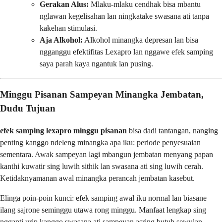
Gerakan Alus:
Mlaku-mlaku cendhak bisa mbantu
nglawan kegelisahan lan ningkatake swasana ati tanpa
kakehan stimulasi.
Aja Alkohol:
Alkohol minangka depresan lan bisa
ngganggu efektifitas Lexapro lan nggawe efek samping
saya parah kaya ngantuk lan pusing.
Minggu Pisanan Sampeyan Minangka Jembatan,
Dudu Tujuan
efek samping lexapro minggu pisanan
bisa dadi tantangan, nanging
penting kanggo ndeleng minangka apa iku: periode penyesuaian
sementara. Awak sampeyan lagi mbangun jembatan menyang papan
kanthi kuwatir sing luwih sithik lan swasana ati sing luwih cerah.
Ketidaknyamanan awal minangka perancah jembatan kasebut.
Elinga poin-poin kunci: efek samping awal iku normal lan biasane
ilang sajrone seminggu utawa rong minggu. Manfaat lengkap sing
ngganti urip kanggo swasana ati sampeyan asring butuh sewulan