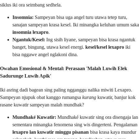
siklus iki ora seimbang sedhela.
Insomnia:
Sampeyan bisa uga angel turu utawa tetep turu,
sanajan sampeyan krasa kesel. Iki minangka keluhan umum saka
insomnia lexapro
.
Ngantuk/Kesel:
Ing sisih liyane, sampeyan bisa krasa ngantuk
banget, bingung, utawa kesel energi.
kesel/kesel lexapro
iki
bisa nggawe angel nglakoni dina.
Owahan Emosional & Mental: Perasaan 'Malah Luwih Elek
Sadurunge Luwih Apik'
Iki asring dadi bagean sing paling ngganggu nalika miwiti Lexapro.
Sampeyan njupuk obat kanggo rumangsa
kurang
kuwatir, banjur kok
rasane kuwatir sampeyan malah mundhak?
Mundhaké Kuwatir:
Mundhaké kuwatir sing ora disengaja lan
sementara minangka fenomena sing wis dingerteni. Pengalaman
lexapro lan kuwatir minggu pisanan
bisa krasa kaya mundur