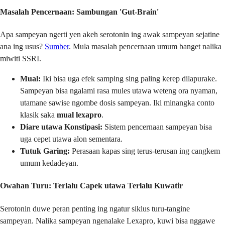
Masalah Pencernaan: Sambungan 'Gut-Brain'
Apa sampeyan ngerti yen akeh serotonin ing awak sampeyan sejatine
ana ing usus?
Sumber
. Mula masalah pencernaan umum banget nalika
miwiti SSRI.
Mual:
Iki bisa uga efek samping sing paling kerep dilapurake.
Sampeyan bisa ngalami rasa mules utawa weteng ora nyaman,
utamane sawise ngombe dosis sampeyan. Iki minangka conto
klasik saka
mual lexapro
.
Diare utawa Konstipasi:
Sistem pencernaan sampeyan bisa
uga cepet utawa alon sementara.
Tutuk Garing:
Perasaan kapas sing terus-terusan ing cangkem
umum kedadeyan.
Owahan Turu: Terlalu Capek utawa Terlalu Kuwatir
Serotonin duwe peran penting ing ngatur siklus turu-tangine
sampeyan. Nalika sampeyan ngenalake Lexapro, kuwi bisa nggawe