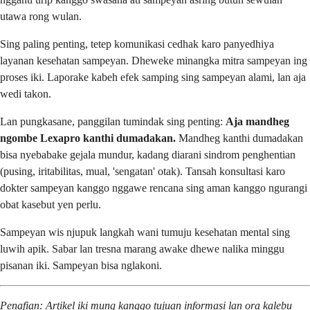
utawa rong wulan.
Sing paling penting, tetep komunikasi cedhak karo panyedhiya
layanan kesehatan sampeyan. Dheweke minangka mitra sampeyan ing
proses iki. Laporake kabeh efek samping sing sampeyan alami, lan aja
wedi takon.
Lan pungkasane, panggilan tumindak sing penting:
Aja mandheg
ngombe Lexapro kanthi dumadakan.
Mandheg kanthi dumadakan
bisa nyebabake gejala mundur, kadang diarani sindrom penghentian
(pusing, iritabilitas, mual, 'sengatan' otak). Tansah konsultasi karo
dokter sampeyan kanggo nggawe rencana sing aman kanggo ngurangi
obat kasebut yen perlu.
Sampeyan wis njupuk langkah wani tumuju kesehatan mental sing
luwih apik. Sabar lan tresna marang awake dhewe nalika minggu
pisanan iki. Sampeyan bisa nglakoni.
Penafian: Artikel iki mung kanggo tujuan informasi lan ora kalebu