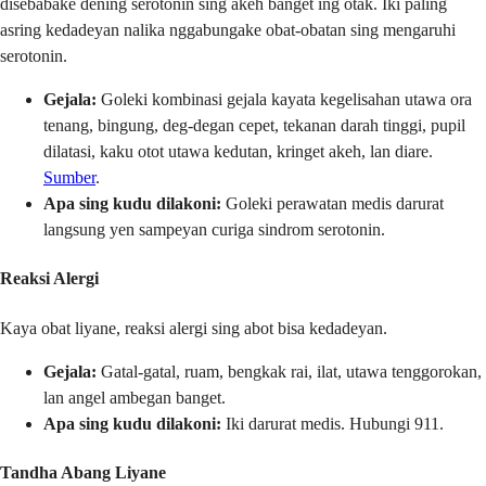
disebabake dening serotonin sing akeh banget ing otak. Iki paling
asring kedadeyan nalika nggabungake obat-obatan sing mengaruhi
serotonin.
Gejala:
Goleki kombinasi gejala kayata kegelisahan utawa ora
tenang, bingung, deg-degan cepet, tekanan darah tinggi, pupil
dilatasi, kaku otot utawa kedutan, kringet akeh, lan diare.
Sumber
.
Apa sing kudu dilakoni:
Goleki perawatan medis darurat
langsung yen sampeyan curiga sindrom serotonin.
Reaksi Alergi
Kaya obat liyane, reaksi alergi sing abot bisa kedadeyan.
Gejala:
Gatal-gatal, ruam, bengkak rai, ilat, utawa tenggorokan,
lan angel ambegan banget.
Apa sing kudu dilakoni:
Iki darurat medis. Hubungi 911.
Tandha Abang Liyane