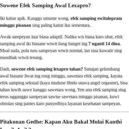
Suwene Efek Samping Awal Lexapro?
Iki kabar apik. Kanggo umume wong,
efek samping escitalopram
minggu pisanan
sing paling katon iku sementara.
Awak sampeyan luar biasa adaptif. Nalika wis biasa karo obat, efek
samping awal iki biasane wiwit ilang banget ing
7 nganti 14 dina
.
Mual suda, pola turu sampeyan wiwit normal, lan rasa kuwatir sing
mundhak wiwit tenang.
Dadi,
suwene efek samping lexapro tahan?
Sanajan gelombang
awal biasane liwat ing rong minggu, sawetara efek samping, kayata
efek samping seksual (kaya mudune libido utawa angel orgasme), bisa
tahan luwih suwe kanggo sawetara wong. Yen ana efek samping sing
terus ngganggu sampeyan sawise sawetara minggu pisanan, kuwi
obrolan sing pantes karo panyedhiya layanan kesehatan sampeyan.
Pitakonan Gedhe: Kapan Aku Bakal Mulai Kanthi