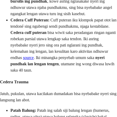
bursitis ing pundhak
, kowe asring ngrasakake nyeri ing
ndhuwur utawa njaba pundhakmu, sing bisa nyebabake angel
ngangkat lengan utawa turu ing sisih kasebut.
Cedera Cuff Puteran:
Cuff puteran iku klompok papat otot lan
tendoné sing ngubengi sendi pundhakmu, njaga kestabilane.
Cedera cuff puteran
bisa wiwit saka peradangan ringan nganti
robekan parsial utawa lengkap saka tendon. Iki asring
nyebabake nyeri jero sing ora pati nglarani ing pundhak,
kelemahan ing lengan, lan kesulitan karo aktivitas ndhuwur
endhas
source
. Iki minangka penyebab umum saka
nyeri
pundhak lan lengan tengen
, utamane ing wong diwasa luwih
saka 40 taun.
Cedera Trauma
Jatuh, pukulan, utawa kacilakan dumadakan bisa nyebabake nyeri sing
langsung lan abot.
Patah Balung:
Patah ing salah siji balung lengan (humerus,
radius, utawa ulna) utawa balung selangka (clavicle) bakal