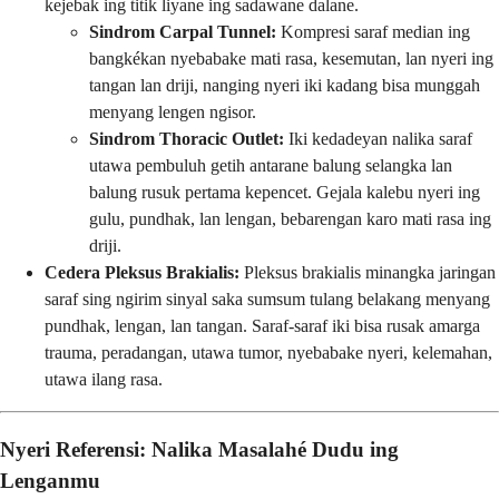
kejebak ing titik liyane ing sadawane dalane.
Sindrom Carpal Tunnel:
Kompresi saraf median ing
bangkékan nyebabake mati rasa, kesemutan, lan nyeri ing
tangan lan driji, nanging nyeri iki kadang bisa munggah
menyang lengen ngisor.
Sindrom Thoracic Outlet:
Iki kedadeyan nalika saraf
utawa pembuluh getih antarane balung selangka lan
balung rusuk pertama kepencet. Gejala kalebu nyeri ing
gulu, pundhak, lan lengan, bebarengan karo mati rasa ing
driji.
Cedera Pleksus Brakialis:
Pleksus brakialis minangka jaringan
saraf sing ngirim sinyal saka sumsum tulang belakang menyang
pundhak, lengan, lan tangan. Saraf-saraf iki bisa rusak amarga
trauma, peradangan, utawa tumor, nyebabake nyeri, kelemahan,
utawa ilang rasa.
Nyeri Referensi: Nalika Masalahé Dudu ing
Lenganmu