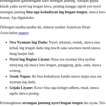
kemungkinan gandhengane karo serangan jantung. Sanajan gejala
klasik yaiku nyeri ing lengan kiwa, penting kanggo ngerti yen nyeri
serangan jantung
bisa uga kedadeyan ing lengan tengen
, utawa loro-
lorone. Aja digatekake.
Delengen tandha-tandha iki, miturut sumber American Heart
Association
source
:
Ora Nyaman Ing Dada:
Nyeri, tekanan, remuk, utawa rasa
kebak ing tengah dada sing luwih saka sawetara menit utawa
ilang banjur bali.
Nyeri Ing Bagian Liyane:
Rasa ora nyaman bisa nyebar
menyang siji utawa loro lengen, punggung, gulu, untu, utawa
weteng.
Sesak Napas:
Iki bisa kedadeyan kanthi utawa tanpa rasa ora
nyaman ing dada.
Gejala Liyane:
Kowe bisa uga kringet adhem, mual, utawa
ngelu utawa pusing.
Kemungkinan
serangan jantung nyeri lengan tengen
iku nyata. Yen