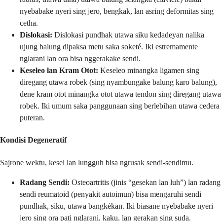
nyebabake nyeri sing jero, bengkak, lan asring deformitas sing
cetha.
Dislokasi:
Dislokasi pundhak utawa siku kedadeyan nalika
ujung balung dipaksa metu saka soketé. Iki estremamente
nglarani lan ora bisa nggerakake sendi.
Keseleo lan Kram Otot:
Keseleo minangka ligamen sing
diregang utawa robek (sing nyambungake balung karo balung),
dene kram otot minangka otot utawa tendon sing diregang utawa
robek. Iki umum saka panggunaan sing berlebihan utawa cedera
puteran.
Kondisi Degeneratif
Sajrone wektu, kesel lan lungguh bisa ngrusak sendi-sendimu.
Radang Sendi:
Osteoartritis (jinis “gesekan lan luh”) lan radang
sendi reumatoid (penyakit autoimun) bisa mengaruhi sendi
pundhak, siku, utawa bangkékan. Iki biasane nyebabake nyeri
jero sing ora pati nglarani, kaku, lan gerakan sing suda.