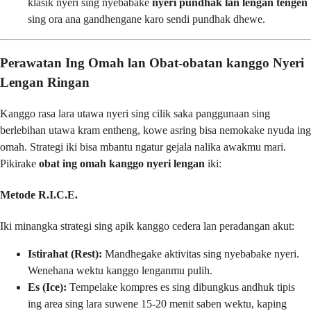
klasik nyeri sing nyebabake
nyeri pundhak lan lengan tengen
sing ora ana gandhengane karo sendi pundhak dhewe.
Perawatan Ing Omah lan Obat-obatan kanggo Nyeri
Lengan Ringan
Kanggo rasa lara utawa nyeri sing cilik saka panggunaan sing
berlebihan utawa kram entheng, kowe asring bisa nemokake nyuda ing
omah. Strategi iki bisa mbantu ngatur gejala nalika awakmu mari.
Pikirake
obat ing omah kanggo nyeri lengan
iki:
Metode R.I.C.E.
Iki minangka strategi sing apik kanggo cedera lan peradangan akut:
Istirahat (Rest):
Mandhegake aktivitas sing nyebabake nyeri.
Wenehana wektu kanggo lenganmu pulih.
Es (Ice):
Tempelake kompres es sing dibungkus andhuk tipis
ing area sing lara suwene 15-20 menit saben wektu, kaping