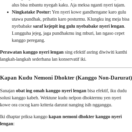
alus bisa mbantu nyegah kaku. Aja meksa nganti nyeri tajam.
Ningkatake Postur:
Yen nyeri kowe gandhengane karo gulu
utawa pundhak, prihatin karo posturmu. Klungku ing meja bisa
nyebabake
saraf kejepit ing gulu nyebabake nyeri lengan
.
Lungguha jejeg, jaga pundhakmu ing mburi, lan ngaso cepet
kanggo peregang.
Perawatan kanggo nyeri lengan
sing efektif asring diwiwiti kanthi
langkah-langkah sederhana lan konservatif iki.
Kapan Kudu Nemoni Dhokter (Kanggo Non-Darurat)
Sanajan
obat ing omah kanggo nyeri lengan
bisa efektif, iku dudu
solusi kanggo kabeh. Wektune kudu nelpon dhoktermu yen nyeri
kowe ora cocog karo kriteria darurat nanging isih ngganggu.
Iki dhaptar priksa kanggo
kapan nemoni dhokter kanggo nyeri
lengan
: