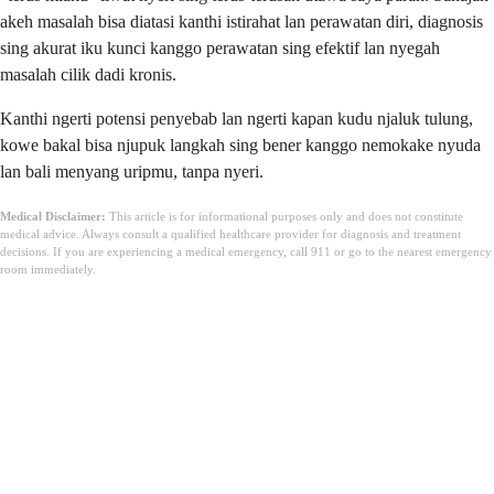
akeh masalah bisa diatasi kanthi istirahat lan perawatan diri, diagnosis
sing akurat iku kunci kanggo perawatan sing efektif lan nyegah
masalah cilik dadi kronis.
Kanthi ngerti potensi penyebab lan ngerti kapan kudu njaluk tulung,
kowe bakal bisa njupuk langkah sing bener kanggo nemokake nyuda
lan bali menyang uripmu, tanpa nyeri.
Medical Disclaimer:
This article is for informational purposes only and does not constitute
medical advice. Always consult a qualified healthcare provider for diagnosis and treatment
decisions. If you are experiencing a medical emergency, call 911 or go to the nearest emergency
room immediately.