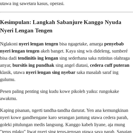
utawa ing sawetara kasus, operasi.
Kesimpulan: Langkah Sabanjure Kanggo Nyuda
Nyeri Lengan Tengen
Nglakoni
nyeri lengan tengen
bisa ngagetake, amarga
penyebab
nyeri lengan tengen
akeh banget. Kaya sing wis dideleng, sumberé
bisa dadi
tendinitis ing lengan
sing sederhana saka rutinitas olahraga
anyar,
bursitis ing pundhak
sing angel diatasi,
cedera cuff puteran
klasik, utawa
nyeri lengan sing nyebar
saka masalah saraf ing
gulumu.
Pesen paling penting sing kudu kowe pikoleh yaiku: rungokake
awakmu.
Kaping pisanan, ngerti tandha-tandha darurat. Yen ana kemungkinan
nyeri kowe gandhengane karo serangan jantung utawa cedera parah,
goleki pitulungan medis langsung. Kanggo kabeh liyane, aja mung
"terus mlaku" liwat nyeri sing terus-terusan utawa saya parah. Sanajan