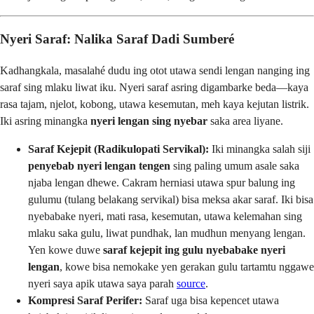
Nyeri Saraf: Nalika Saraf Dadi Sumberé
Kadhangkala, masalahé dudu ing otot utawa sendi lengan nanging ing
saraf sing mlaku liwat iku. Nyeri saraf asring digambarke beda—kaya
rasa tajam, njelot, kobong, utawa kesemutan, meh kaya kejutan listrik.
Iki asring minangka
nyeri lengan sing nyebar
saka area liyane.
Saraf Kejepit (Radikulopati Servikal):
Iki minangka salah siji
penyebab nyeri lengan tengen
sing paling umum asale saka
njaba lengan dhewe. Cakram herniasi utawa spur balung ing
gulumu (tulang belakang servikal) bisa meksa akar saraf. Iki bisa
nyebabake nyeri, mati rasa, kesemutan, utawa kelemahan sing
mlaku saka gulu, liwat pundhak, lan mudhun menyang lengan.
Yen kowe duwe
saraf kejepit ing gulu nyebabake nyeri
lengan
, kowe bisa nemokake yen gerakan gulu tartamtu nggawe
nyeri saya apik utawa saya parah
source
.
Kompresi Saraf Perifer:
Saraf uga bisa kepencet utawa