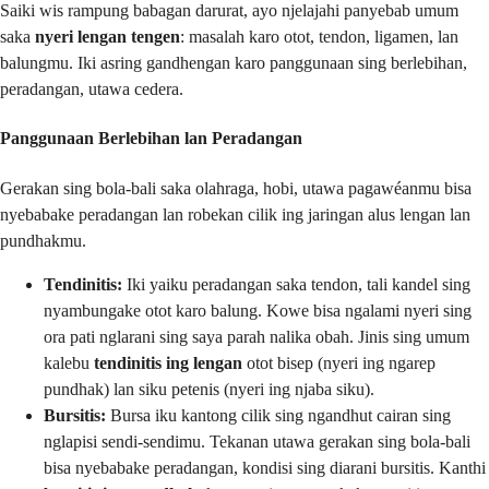
Saiki wis rampung babagan darurat, ayo njelajahi panyebab umum
saka
nyeri lengan tengen
: masalah karo otot, tendon, ligamen, lan
balungmu. Iki asring gandhengan karo panggunaan sing berlebihan,
peradangan, utawa cedera.
Panggunaan Berlebihan lan Peradangan
Gerakan sing bola-bali saka olahraga, hobi, utawa pagawéanmu bisa
nyebabake peradangan lan robekan cilik ing jaringan alus lengan lan
pundhakmu.
Tendinitis:
Iki yaiku peradangan saka tendon, tali kandel sing
nyambungake otot karo balung. Kowe bisa ngalami nyeri sing
ora pati nglarani sing saya parah nalika obah. Jinis sing umum
kalebu
tendinitis ing lengan
otot bisep (nyeri ing ngarep
pundhak) lan siku petenis (nyeri ing njaba siku).
Bursitis:
Bursa iku kantong cilik sing ngandhut cairan sing
nglapisi sendi-sendimu. Tekanan utawa gerakan sing bola-bali
bisa nyebabake peradangan, kondisi sing diarani bursitis. Kanthi