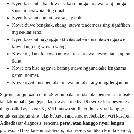
Nyeri kasebut tahan luwih saka seminggu utawa rong minggu
sanajan perawatan ing omah.
Nyeri kasebut abot utawa saya parah.
Kowe duwe bengkak, abang, utawa tenderness sing signifikan
ing sekitar sendi.
Nyeri kasebut ngganggu aktivitas saben dina utawa nggawe
kowe tangi ing wayah wengi.
Kowe ngalami kelemahan, mati rasa, utawa kesemutan sing ora
ilang.
Kowe ora bisa nggawa barang utawa nggunakake lenganmu
kanthi normal.
Kowe ngerti ana benjolan utawa tonjolan anyar ing lenganmu.
Sajrone kunjunganmu, dhoktermu bakal nindakake pemeriksaan fisik
lan takon babagan gejala lan riwayat medis. Dheweke bisa pesen tes
diagnostik kaya sinar-X, MRI, utawa studi konduksi saraf kanggo
entuk gambaran sing jelas babagan apa sing nyebabake nyeri kasebut.
Adhedhasar diagnosis, rencana
perawatan kanggo nyeri lengan
profesional bisa kalebu fisioterapi, obat resep, suntikan kortikosteroid,