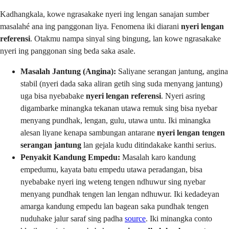
Kadhangkala, kowe ngrasakake nyeri ing lengan sanajan sumber
masalahé ana ing panggonan liya. Fenomena iki diarani
nyeri lengan
referensi
. Otakmu nampa sinyal sing bingung, lan kowe ngrasakake
nyeri ing panggonan sing beda saka asale.
Masalah Jantung (Angina):
Saliyane serangan jantung, angina
stabil (nyeri dada saka aliran getih sing suda menyang jantung)
uga bisa nyebabake
nyeri lengan referensi
. Nyeri asring
digambarke minangka tekanan utawa remuk sing bisa nyebar
menyang pundhak, lengan, gulu, utawa untu. Iki minangka
alesan liyane kenapa sambungan antarane
nyeri lengan tengen
serangan jantung
lan gejala kudu ditindakake kanthi serius.
Penyakit Kandung Empedu:
Masalah karo kandung
empedumu, kayata batu empedu utawa peradangan, bisa
nyebabake nyeri ing weteng tengen ndhuwur sing nyebar
menyang pundhak tengen lan lengan ndhuwur. Iki kedadeyan
amarga kandung empedu lan bagean saka pundhak tengen
nuduhake jalur saraf sing padha
source
. Iki minangka conto