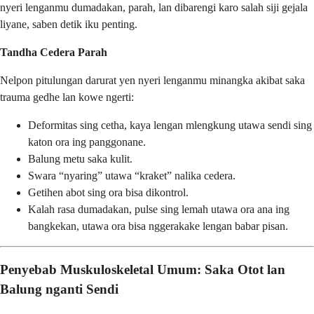
nyeri lenganmu dumadakan, parah, lan dibarengi karo salah siji gejala
liyane, saben detik iku penting.
Tandha Cedera Parah
Nelpon pitulungan darurat yen nyeri lenganmu minangka akibat saka
trauma gedhe lan kowe ngerti:
Deformitas sing cetha, kaya lengan mlengkung utawa sendi sing
katon ora ing panggonane.
Balung metu saka kulit.
Swara “nyaring” utawa “kraket” nalika cedera.
Getihen abot sing ora bisa dikontrol.
Kalah rasa dumadakan, pulse sing lemah utawa ora ana ing
bangkekan, utawa ora bisa nggerakake lengan babar pisan.
Penyebab Muskuloskeletal Umum: Saka Otot lan
Balung nganti Sendi