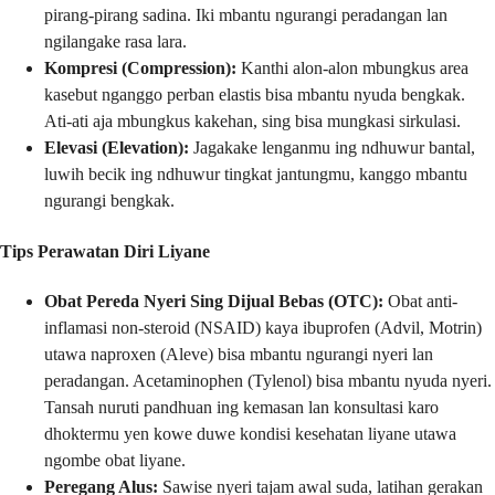
pirang-pirang sadina. Iki mbantu ngurangi peradangan lan
ngilangake rasa lara.
Kompresi (Compression):
Kanthi alon-alon mbungkus area
kasebut nganggo perban elastis bisa mbantu nyuda bengkak.
Ati-ati aja mbungkus kakehan, sing bisa mungkasi sirkulasi.
Elevasi (Elevation):
Jagakake lenganmu ing ndhuwur bantal,
luwih becik ing ndhuwur tingkat jantungmu, kanggo mbantu
ngurangi bengkak.
Tips Perawatan Diri Liyane
Obat Pereda Nyeri Sing Dijual Bebas (OTC):
Obat anti-
inflamasi non-steroid (NSAID) kaya ibuprofen (Advil, Motrin)
utawa naproxen (Aleve) bisa mbantu ngurangi nyeri lan
peradangan. Acetaminophen (Tylenol) bisa mbantu nyuda nyeri.
Tansah nuruti pandhuan ing kemasan lan konsultasi karo
dhoktermu yen kowe duwe kondisi kesehatan liyane utawa
ngombe obat liyane.
Peregang Alus:
Sawise nyeri tajam awal suda, latihan gerakan