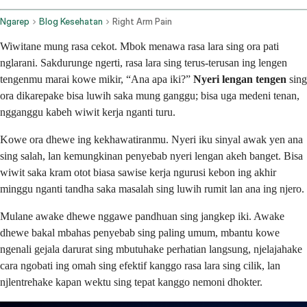
Ngarep
Blog Kesehatan
Right Arm Pain
Wiwitane mung rasa cekot. Mbok menawa rasa lara sing ora pati
nglarani. Sakdurunge ngerti, rasa lara sing terus-terusan ing lengen
tengenmu marai kowe mikir, “Ana apa iki?”
Nyeri lengan tengen
sing
ora dikarepake bisa luwih saka mung ganggu; bisa uga medeni tenan,
ngganggu kabeh wiwit kerja nganti turu.
Kowe ora dhewe ing kekhawatiranmu. Nyeri iku sinyal awak yen ana
sing salah, lan kemungkinan penyebab nyeri lengan akeh banget. Bisa
wiwit saka kram otot biasa sawise kerja ngurusi kebon ing akhir
minggu nganti tandha saka masalah sing luwih rumit lan ana ing njero.
Mulane awake dhewe nggawe pandhuan sing jangkep iki. Awake
dhewe bakal mbahas penyebab sing paling umum, mbantu kowe
ngenali gejala darurat sing mbutuhake perhatian langsung, njelajahake
cara ngobati ing omah sing efektif kanggo rasa lara sing cilik, lan
njlentrehake kapan wektu sing tepat kanggo nemoni dhokter.