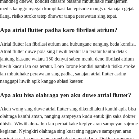
mandheg dhewe, kondisi dhasare biasane mbutuhake manajemen
medis kanggo nyegah komplikasi lan episode mangsa. Sanajan gejala
ilang, risiko stroke tetep dhuwur tanpa perawatan sing tepat.
Apa atrial flutter padha karo fibrilasi atrium?
Atrial flutter lan fibrilasi atrium ana hubungane nanging beda kondisi.
Atrial flutter duwe pola sing luwih teratur lan teratur kanthi detak
jantung biasane watara 150 denyut saben menit, dene fibrilasi atrium
luwih kacau lan ora teratur. Loro-lorone kondisi nambah risiko stroke
lan mbutuhake perawatan sing padha, sanajan atrial flutter asring
nanggapi luwih apik kanggo ablasi kateter.
Apa aku bisa olahraga yen aku duwe atrial flutter?
Akeh wong sing duwe atrial flutter sing dikendhaleni kanthi apik bisa
olahraga kanthi aman, nanging sampeyan kudu entuk ijin saka dokter
dhisik. Wiwiti alon-alon lan perhatikake kepiye aran sampeyan sajrone
kegiatan. Nyingkiri olahraga sing kuat sing nggawe sampeyan aran
pusing, sesak napas, utawa nyebabake nyeri dada. Dokter sampeyan