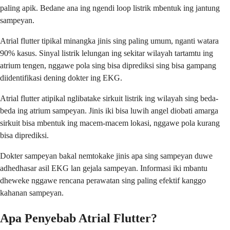
paling apik. Bedane ana ing ngendi loop listrik mbentuk ing jantung
sampeyan.
Atrial flutter tipikal minangka jinis sing paling umum, nganti watara
90% kasus. Sinyal listrik lelungan ing sekitar wilayah tartamtu ing
atrium tengen, nggawe pola sing bisa diprediksi sing bisa gampang
diidentifikasi dening dokter ing EKG.
Atrial flutter atipikal nglibatake sirkuit listrik ing wilayah sing beda-
beda ing atrium sampeyan. Jinis iki bisa luwih angel diobati amarga
sirkuit bisa mbentuk ing macem-macem lokasi, nggawe pola kurang
bisa diprediksi.
Dokter sampeyan bakal nemtokake jinis apa sing sampeyan duwe
adhedhasar asil EKG lan gejala sampeyan. Informasi iki mbantu
dheweke nggawe rencana perawatan sing paling efektif kanggo
kahanan sampeyan.
Apa Penyebab Atrial Flutter?