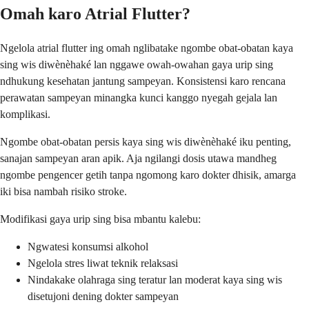
Omah karo Atrial Flutter?
Ngelola atrial flutter ing omah nglibatake ngombe obat-obatan kaya
sing wis diwènèhaké lan nggawe owah-owahan gaya urip sing
ndhukung kesehatan jantung sampeyan. Konsistensi karo rencana
perawatan sampeyan minangka kunci kanggo nyegah gejala lan
komplikasi.
Ngombe obat-obatan persis kaya sing wis diwènèhaké iku penting,
sanajan sampeyan aran apik. Aja ngilangi dosis utawa mandheg
ngombe pengencer getih tanpa ngomong karo dokter dhisik, amarga
iki bisa nambah risiko stroke.
Modifikasi gaya urip sing bisa mbantu kalebu:
Ngwatesi konsumsi alkohol
Ngelola stres liwat teknik relaksasi
Nindakake olahraga sing teratur lan moderat kaya sing wis
disetujoni dening dokter sampeyan