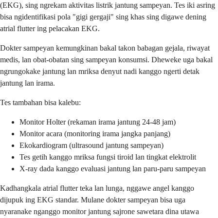
(EKG), sing ngrekam aktivitas listrik jantung sampeyan. Tes iki asring
bisa ngidentifikasi pola "gigi gergaji" sing khas sing digawe dening
atrial flutter ing pelacakan EKG.
Dokter sampeyan kemungkinan bakal takon babagan gejala, riwayat
medis, lan obat-obatan sing sampeyan konsumsi. Dheweke uga bakal
ngrungokake jantung lan mriksa denyut nadi kanggo ngerti detak
jantung lan irama.
Tes tambahan bisa kalebu:
Monitor Holter (rekaman irama jantung 24-48 jam)
Monitor acara (monitoring irama jangka panjang)
Ekokardiogram (ultrasound jantung sampeyan)
Tes getih kanggo mriksa fungsi tiroid lan tingkat elektrolit
X-ray dada kanggo evaluasi jantung lan paru-paru sampeyan
Kadhangkala atrial flutter teka lan lunga, nggawe angel kanggo
dijupuk ing EKG standar. Mulane dokter sampeyan bisa uga
nyaranake nganggo monitor jantung sajrone sawetara dina utawa