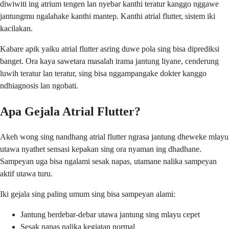
diwiwiti ing atrium tengen lan nyebar kanthi teratur kanggo nggawe
jantungmu ngalahake kanthi mantep. Kanthi atrial flutter, sistem iki
kacilakan.
Kabare apik yaiku atrial flutter asring duwe pola sing bisa diprediksi
banget. Ora kaya sawetara masalah irama jantung liyane, cenderung
luwih teratur lan teratur, sing bisa nggampangake dokter kanggo
ndhiagnosis lan ngobati.
Apa Gejala Atrial Flutter?
Akeh wong sing nandhang atrial flutter ngrasa jantung dheweke mlayu
utawa nyathet sensasi kepakan sing ora nyaman ing dhadhane.
Sampeyan uga bisa ngalami sesak napas, utamane nalika sampeyan
aktif utawa turu.
Iki gejala sing paling umum sing bisa sampeyan alami:
Jantung berdebar-debar utawa jantung sing mlayu cepet
Sesak napas nalika kegiatan normal