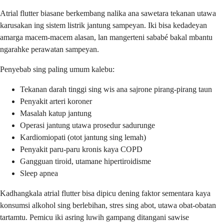
Atrial flutter biasane berkembang nalika ana sawetara tekanan utawa
karusakan ing sistem listrik jantung sampeyan. Iki bisa kedadeyan
amarga macem-macem alasan, lan mangerteni sababé bakal mbantu
ngarahke perawatan sampeyan.
Penyebab sing paling umum kalebu:
Tekanan darah tinggi sing wis ana sajrone pirang-pirang taun
Penyakit arteri koroner
Masalah katup jantung
Operasi jantung utawa prosedur sadurunge
Kardiomiopati (otot jantung sing lemah)
Penyakit paru-paru kronis kaya COPD
Gangguan tiroid, utamane hipertiroidisme
Sleep apnea
Kadhangkala atrial flutter bisa dipicu dening faktor sementara kaya
konsumsi alkohol sing berlebihan, stres sing abot, utawa obat-obatan
tartamtu. Pemicu iki asring luwih gampang ditangani sawise