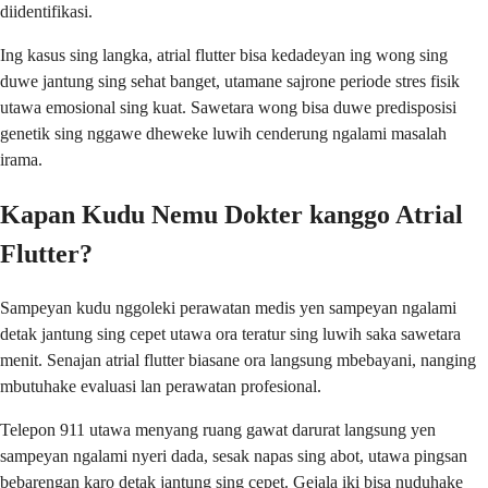
diidentifikasi.
Ing kasus sing langka, atrial flutter bisa kedadeyan ing wong sing
duwe jantung sing sehat banget, utamane sajrone periode stres fisik
utawa emosional sing kuat. Sawetara wong bisa duwe predisposisi
genetik sing nggawe dheweke luwih cenderung ngalami masalah
irama.
Kapan Kudu Nemu Dokter kanggo Atrial
Flutter?
Sampeyan kudu nggoleki perawatan medis yen sampeyan ngalami
detak jantung sing cepet utawa ora teratur sing luwih saka sawetara
menit. Senajan atrial flutter biasane ora langsung mbebayani, nanging
mbutuhake evaluasi lan perawatan profesional.
Telepon 911 utawa menyang ruang gawat darurat langsung yen
sampeyan ngalami nyeri dada, sesak napas sing abot, utawa pingsan
bebarengan karo detak jantung sing cepet. Gejala iki bisa nuduhake