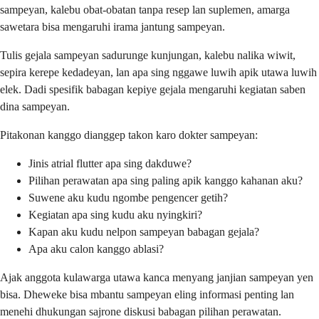
sampeyan, kalebu obat-obatan tanpa resep lan suplemen, amarga
sawetara bisa mengaruhi irama jantung sampeyan.
Tulis gejala sampeyan sadurunge kunjungan, kalebu nalika wiwit,
sepira kerepe kedadeyan, lan apa sing nggawe luwih apik utawa luwih
elek. Dadi spesifik babagan kepiye gejala mengaruhi kegiatan saben
dina sampeyan.
Pitakonan kanggo dianggep takon karo dokter sampeyan:
Jinis atrial flutter apa sing dakduwe?
Pilihan perawatan apa sing paling apik kanggo kahanan aku?
Suwene aku kudu ngombe pengencer getih?
Kegiatan apa sing kudu aku nyingkiri?
Kapan aku kudu nelpon sampeyan babagan gejala?
Apa aku calon kanggo ablasi?
Ajak anggota kulawarga utawa kanca menyang janjian sampeyan yen
bisa. Dheweke bisa mbantu sampeyan eling informasi penting lan
menehi dhukungan sajrone diskusi babagan pilihan perawatan.