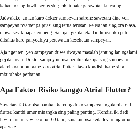
kahanan sing luwih serius sing mbutuhake perawatan langsung.
Jadwalake janjian karo dokter sampeyan sajrone sawetara dina yen
sampeyan nyathet palpitasi sing terus-terusan, kelelahan sing ora biasa,
utawa sesak napas entheng. Sanajan gejala teka lan lunga, iku patut
dibahas karo panyedhiya perawatan kesehatan sampeyan.
Aja ngenteni yen sampeyan duwe riwayat masalah jantung lan ngalami
gejala anyar. Dokter sampeyan bisa nemtokake apa sing sampeyan
alami ana hubungane karo atrial flutter utawa kondisi liyane sing
mbutuhake perhatian.
Apa Faktor Risiko kanggo Atrial Flutter?
Sawetara faktor bisa nambah kemungkinan sampeyan ngalami atrial
flutter, kanthi umur minangka sing paling penting. Kondisi iki dadi
luwih umum sawise umur 60 taun, sanajan bisa kedadeyan ing umur
apa wae.