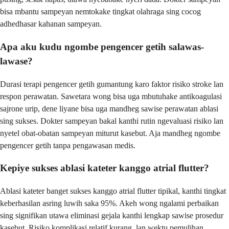
bisa mbantu sampeyan nemtokake tingkat olahraga sing cocog
adhedhasar kahanan sampeyan.
Apa aku kudu ngombe pengencer getih salawas-
lawase?
Durasi terapi pengencer getih gumantung karo faktor risiko stroke lan
respon perawatan. Sawetara wong bisa uga mbutuhake antikoagulasi
sajrone urip, dene liyane bisa uga mandheg sawise perawatan ablasi
sing sukses. Dokter sampeyan bakal kanthi rutin ngevaluasi risiko lan
nyetel obat-obatan sampeyan miturut kasebut. Aja mandheg ngombe
pengencer getih tanpa pengawasan medis.
Kepiye sukses ablasi kateter kanggo atrial flutter?
Ablasi kateter banget sukses kanggo atrial flutter tipikal, kanthi tingkat
keberhasilan asring luwih saka 95%. Akeh wong ngalami perbaikan
sing signifikan utawa eliminasi gejala kanthi lengkap sawise prosedur
kasebut. Risiko komplikasi relatif kurang, lan wektu pemulihan