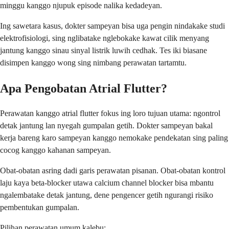
minggu kanggo njupuk episode nalika kedadeyan.
Ing sawetara kasus, dokter sampeyan bisa uga pengin nindakake studi
elektrofisiologi, sing nglibatake nglebokake kawat cilik menyang
jantung kanggo sinau sinyal listrik luwih cedhak. Tes iki biasane
disimpen kanggo wong sing nimbang perawatan tartamtu.
Apa Pengobatan Atrial Flutter?
Perawatan kanggo atrial flutter fokus ing loro tujuan utama: ngontrol
detak jantung lan nyegah gumpalan getih. Dokter sampeyan bakal
kerja bareng karo sampeyan kanggo nemokake pendekatan sing paling
cocog kanggo kahanan sampeyan.
Obat-obatan asring dadi garis perawatan pisanan. Obat-obatan kontrol
laju kaya beta-blocker utawa calcium channel blocker bisa mbantu
ngalembatake detak jantung, dene pengencer getih ngurangi risiko
pembentukan gumpalan.
Pilihan perawatan umum kalebu: