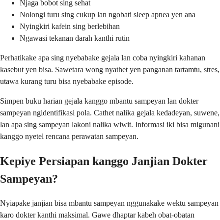
Njaga bobot sing sehat
Nolongi turu sing cukup lan ngobati sleep apnea yen ana
Nyingkiri kafein sing berlebihan
Ngawasi tekanan darah kanthi rutin
Perhatikake apa sing nyebabake gejala lan coba nyingkiri kahanan
kasebut yen bisa. Sawetara wong nyathet yen panganan tartamtu, stres,
utawa kurang turu bisa nyebabake episode.
Simpen buku harian gejala kanggo mbantu sampeyan lan dokter
sampeyan ngidentifikasi pola. Cathet nalika gejala kedadeyan, suwene,
lan apa sing sampeyan lakoni nalika wiwit. Informasi iki bisa migunani
kanggo nyetel rencana perawatan sampeyan.
Kepiye Persiapan kanggo Janjian Dokter
Sampeyan?
Nyiapake janjian bisa mbantu sampeyan nggunakake wektu sampeyan
karo dokter kanthi maksimal. Gawe dhaptar kabeh obat-obatan