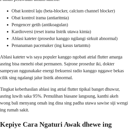
Obat kontrol laju (beta-blocker, calcium channel blocker)
Obat kontrol irama (antiaritmia)
Pengencer getih (antikoagulan)
Kardioversi (reset irama listrik utawa kimia)
Ablasi kateter (prosedur kanggo ngilangi sirkuit abnormal)
Penanaman pacemaker (ing kasus tartamtu)
Ablasi kateter wis saya populer kanggo ngobati atrial flutter amarga
asring bisa menehi obat permanen. Sajrone prosedur iki, dokter
sampeyan nggunakake energi frekuensi radio kanggo nggawe bekas
cilik sing ngalangi jalur listrik abnormal.
Tingkat keberhasilan ablasi ing atrial flutter tipikal banget dhuwur,
asring luwih saka 95%. Pemulihan biasane langsung, kanthi akeh
wong bali menyang omah ing dina sing padha utawa sawise siji wengi
ing rumah sakit.
Kepiye Cara Ngaturi Awak dhewe ing