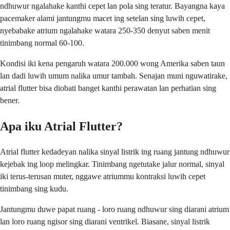
ndhuwur ngalahake kanthi cepet lan pola sing teratur. Bayangna kaya
pacemaker alami jantungmu macet ing setelan sing luwih cepet,
nyebabake atrium ngalahake watara 250-350 denyut saben menit
tinimbang normal 60-100.
Kondisi iki kena pengaruh watara 200.000 wong Amerika saben taun
lan dadi luwih umum nalika umur tambah. Senajan muni nguwatirake,
atrial flutter bisa diobati banget kanthi perawatan lan perhatian sing
bener.
Apa iku Atrial Flutter?
Atrial flutter kedadeyan nalika sinyal listrik ing ruang jantung ndhuwur
kejebak ing loop melingkar. Tinimbang ngetutake jalur normal, sinyal
iki terus-terusan muter, nggawe atriummu kontraksi luwih cepet
tinimbang sing kudu.
Jantungmu duwe papat ruang - loro ruang ndhuwur sing diarani atrium
lan loro ruang ngisor sing diarani ventrikel. Biasane, sinyal listrik