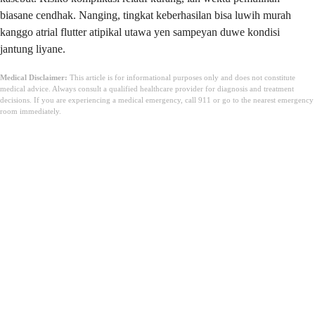
biasane cendhak. Nanging, tingkat keberhasilan bisa luwih murah
kanggo atrial flutter atipikal utawa yen sampeyan duwe kondisi
jantung liyane.
Medical Disclaimer:
This article is for informational purposes only and does not constitute
medical advice. Always consult a qualified healthcare provider for diagnosis and treatment
decisions. If you are experiencing a medical emergency, call 911 or go to the nearest emergency
room immediately.