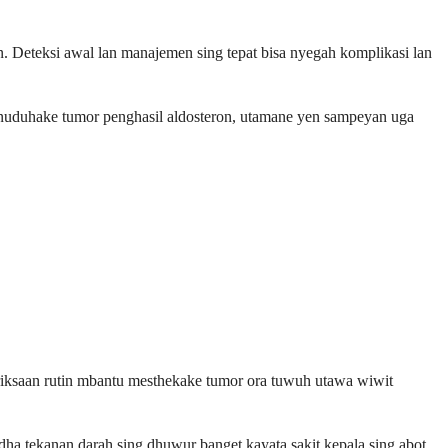
 Deteksi awal lan manajemen sing tepat bisa nyegah komplikasi lan
a nuduhake tumor penghasil aldosteron, utamane yen sampeyan uga
iksaan rutin mbantu mesthekake tumor ora tuwuh utawa wiwit
dha tekanan darah sing dhuwur banget kayata sakit kepala sing abot,