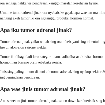
ora sengaja nalika tes pencitraan kanggo masalah kesehatan liyane.
Umume tumor adrenal jinak ora nyebabake gejala apa wae lan ora mbut
nanging akeh tumor iki ora ngganggu produksi hormon normal.
Apa iku tumor adrenal jinak?
Tumor adrenal jinak yaiku wutah sing ora mbebayani sing mbentuk ing 
tuwuh alon-alon sajrone wektu.
Tumor iki dibagi dadi loro kategori utama adhedhasar aktivitas hormo
hormon lan biasane ora nyebabake gejala.
Jinis sing paling umum diarani adenoma adrenal, sing nyakup sekitar 80
ing pemindaian pencitraan.
Apa wae jinis tumor adrenal jinak?
Ana sawetara jinis tumor adrenal jinak, saben duwe karakteristik sin