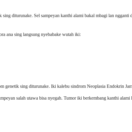
 sing diturunake. Sel sampeyan kanthi alami bakal mbagi lan ngganti d
ra ana sing langsung nyebabake wutah iki:
rom genetik sing diturunake. Iki kalebu sindrom Neoplasia Endokrin Ja
ampeyan salah utawa bisa nyegah. Tumor iki berkembang kanthi alami l