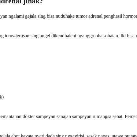
drenal jinak?
 ngalami gejala sing bisa nuduhake tumor adrenal penghasil hormon.
g terus-terusan sing angel dikendhaleni nganggo obat-obatan. Iki bis
k)
 pemantauan dokter sampeyan sanajan sampeyan rumangsa sehat. Pemer
ala abot kayata nyeri dada sing nggegirisi, sesak napas, utawa pratan