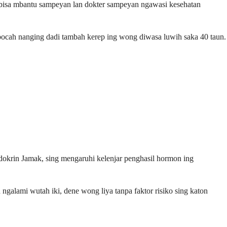
ki bisa mbantu sampeyan lan dokter sampeyan ngawasi kesehatan
-bocah nanging dadi tambah kerep ing wong diwasa luwih saka 40 taun.
ndokrin Jamak, sing mengaruhi kelenjar penghasil hormon ing
ngalami wutah iki, dene wong liya tanpa faktor risiko sing katon