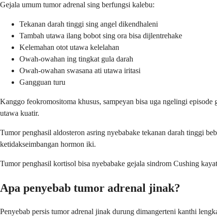
Gejala umum tumor adrenal sing berfungsi kalebu:
Tekanan darah tinggi sing angel dikendhaleni
Tambah utawa ilang bobot sing ora bisa dijlentrehake
Kelemahan otot utawa kelelahan
Owah-owahan ing tingkat gula darah
Owah-owahan swasana ati utawa iritasi
Gangguan turu
Kanggo feokromositoma khusus, sampeyan bisa uga ngelingi episode gejal
utawa kuatir.
Tumor penghasil aldosteron asring nyebabake tekanan darah tinggi beb
ketidakseimbangan hormon iki.
Tumor penghasil kortisol bisa nyebabake gejala sindrom Cushing kayat
Apa penyebab tumor adrenal jinak?
Penyebab persis tumor adrenal jinak durung dimangerteni kanthi lengk