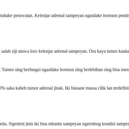
uhake perawatan. Kelenjar adrenal sampeyan ngasilake hormon penting 
salah siji utawa loro kelenjar adrenal sampeyan. Ora kaya tumor kank
n. Tumor sing berfungsi ngasilake hormon sing berlebihan sing bisa me
% saka kabeh tumor adrenal jinak. Iki biasane massa cilik lan terdefin
g beda. Ngerteni jinis iki bisa mbantu sampeyan ngrembug kondisi samp