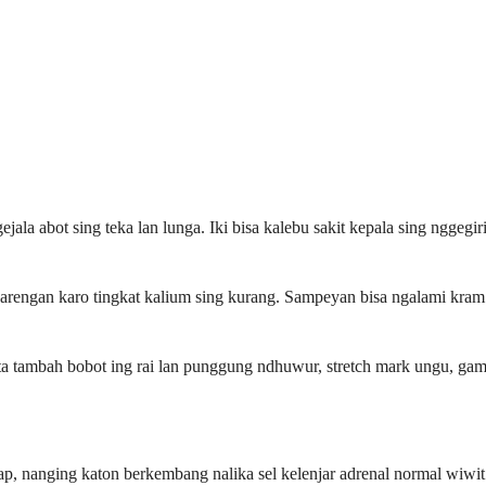
a abot sing teka lan lunga. Iki bisa kalebu sakit kepala sing nggegiris
arengan karo tingkat kalium sing kurang. Sampeyan bisa ngalami kram 
a tambah bobot ing rai lan punggung ndhuwur, stretch mark ungu, gamp
ap, nanging katon berkembang nalika sel kelenjar adrenal normal wiwit