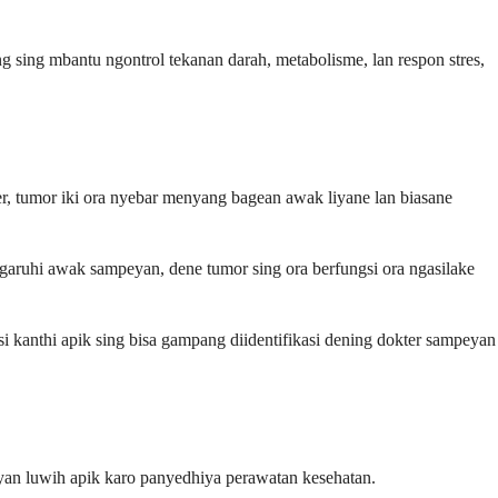
sing mbantu ngontrol tekanan darah, metabolisme, lan respon stres,
er, tumor iki ora nyebar menyang bagean awak liyane lan biasane
ngaruhi awak sampeyan, dene tumor sing ora berfungsi ora ngasilake
isi kanthi apik sing bisa gampang diidentifikasi dening dokter sampeyan
eyan luwih apik karo panyedhiya perawatan kesehatan.