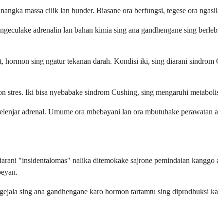
angka massa cilik lan bunder. Biasane ora berfungsi, tegese ora ngasi
eculake adrenalin lan bahan kimia sing ana gandhengane sing berlebiha
, hormon sing ngatur tekanan darah. Kondisi iki, sing diarani sindrom 
on stres. Iki bisa nyebabake sindrom Cushing, sing mengaruhi metabolis
kelenjar adrenal. Umume ora mbebayani lan ora mbutuhake perawatan a
iarani "insidentalomas" nalika ditemokake sajrone pemindaian kanggo a
peyan.
ala sing ana gandhengane karo hormon tartamtu sing diprodhuksi kanth