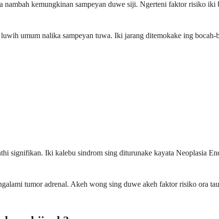
bisa nambah kemungkinan sampeyan duwe siji. Ngerteni faktor risiko i
adi luwih umum nalika sampeyan tuwa. Iki jarang ditemokake ing bocah
thi signifikan. Iki kalebu sindrom sing diturunake kayata Neoplasia E
ngalami tumor adrenal. Akeh wong sing duwe akeh faktor risiko ora tau 