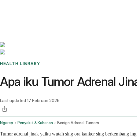
Benchmarks
Stories
FAQ
Sign up / Log in
HEALTH LIBRARY
Apa iku Tumor Adrenal Jin
Last updated
17 Februari 2025
Ngarep
Penyakit & Kahanan
Benign Adrenal Tumors
Tumor adrenal jinak yaiku wutah sing ora kanker sing berkembang ing 