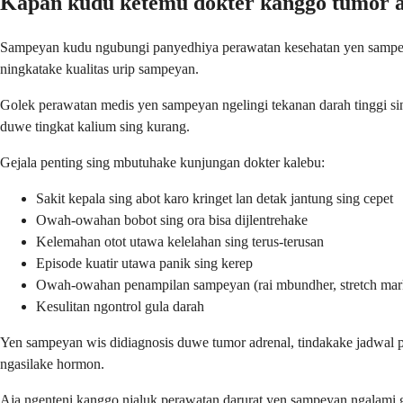
Kapan kudu ketemu dokter kanggo tumor a
Sampeyan kudu ngubungi panyedhiya perawatan kesehatan yen sampeyan
ningkatake kualitas urip sampeyan.
Golek perawatan medis yen sampeyan ngelingi tekanan darah tinggi sin
duwe tingkat kalium sing kurang.
Gejala penting sing mbutuhake kunjungan dokter kalebu:
Sakit kepala sing abot karo kringet lan detak jantung sing cepet
Owah-owahan bobot sing ora bisa dijlentrehake
Kelemahan otot utawa kelelahan sing terus-terusan
Episode kuatir utawa panik sing kerep
Owah-owahan penampilan sampeyan (rai mbundher, stretch mar
Kesulitan ngontrol gula darah
Yen sampeyan wis didiagnosis duwe tumor adrenal, tindakake jadwal
ngasilake hormon.
Aja ngenteni kanggo njaluk perawatan darurat yen sampeyan ngalami gej