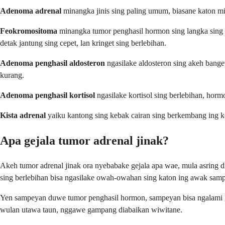
Adenoma adrenal
minangka jinis sing paling umum, biasane katon min
Feokromositoma
minangka tumor penghasil hormon sing langka sing ng
detak jantung sing cepet, lan kringet sing berlebihan.
Adenoma penghasil aldosteron
ngasilake aldosteron sing akeh banget
kurang.
Adenoma penghasil kortisol
ngasilake kortisol sing berlebihan, horm
Kista adrenal
yaiku kantong sing kebak cairan sing berkembang ing 
Apa gejala tumor adrenal jinak?
Akeh tumor adrenal jinak ora nyebabake gejala apa wae, mula asring d
sing berlebihan bisa ngasilake owah-owahan sing katon ing awak sam
Yen sampeyan duwe tumor penghasil hormon, sampeyan bisa ngalami gej
wulan utawa taun, nggawe gampang diabaikan wiwitane.