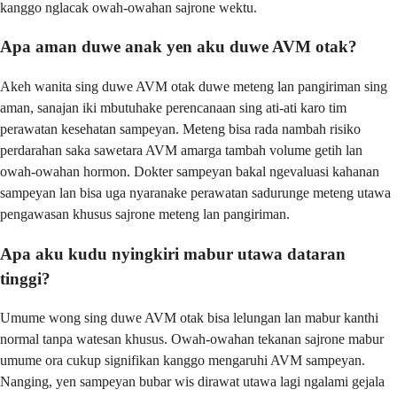
kanggo nglacak owah-owahan sajrone wektu.
Apa aman duwe anak yen aku duwe AVM otak?
Akeh wanita sing duwe AVM otak duwe meteng lan pangiriman sing
aman, sanajan iki mbutuhake perencanaan sing ati-ati karo tim
perawatan kesehatan sampeyan. Meteng bisa rada nambah risiko
perdarahan saka sawetara AVM amarga tambah volume getih lan
owah-owahan hormon. Dokter sampeyan bakal ngevaluasi kahanan
sampeyan lan bisa uga nyaranake perawatan sadurunge meteng utawa
pengawasan khusus sajrone meteng lan pangiriman.
Apa aku kudu nyingkiri mabur utawa dataran
tinggi?
Umume wong sing duwe AVM otak bisa lelungan lan mabur kanthi
normal tanpa watesan khusus. Owah-owahan tekanan sajrone mabur
umume ora cukup signifikan kanggo mengaruhi AVM sampeyan.
Nanging, yen sampeyan bubar wis dirawat utawa lagi ngalami gejala