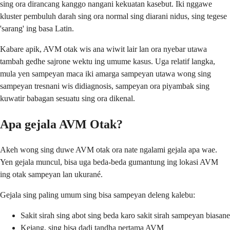
sing ora dirancang kanggo nangani kekuatan kasebut. Iki nggawe
kluster pembuluh darah sing ora normal sing diarani nidus, sing tegese
'sarang' ing basa Latin.
Kabare apik, AVM otak wis ana wiwit lair lan ora nyebar utawa
tambah gedhe sajrone wektu ing umume kasus. Uga relatif langka,
mula yen sampeyan maca iki amarga sampeyan utawa wong sing
sampeyan tresnani wis didiagnosis, sampeyan ora piyambak sing
kuwatir babagan sesuatu sing ora dikenal.
Apa gejala AVM Otak?
Akeh wong sing duwe AVM otak ora nate ngalami gejala apa wae.
Yen gejala muncul, bisa uga beda-beda gumantung ing lokasi AVM
ing otak sampeyan lan ukurané.
Gejala sing paling umum sing bisa sampeyan deleng kalebu:
Sakit sirah sing abot sing beda karo sakit sirah sampeyan biasane
Kejang, sing bisa dadi tandha pertama AVM