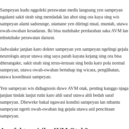
Sampeyan kudu nggoleki perawatan medis langsung yen sampeyan
ngalami sakit sirah sing mendadak lan abot sing ora kaya sing wis
sampeyan alami sadurunge, utamane yen diiringi mual, muntah, utawa
owah-owahan kesadaran. Iki bisa nuduhake perdarahan saka AVM lan
mbutuhake perawatan darurat.
Jadwalake janjian karo dokter sampeyan yen sampeyan ngelingi gejala
neurologis anyar utawa sing saya parah kayata kejang sing ora bisa
diterangake, sakit sirah sing terus-terusan sing beda karo pola normal
sampeyan, utawa owah-owahan bertahap ing wicara, penglihatan,
utawa koordinasi sampeyan.
Yen sampeyan wis didiagnosis duwe AVM otak, penting kanggo njaga
janjian tindak lanjut rutin karo ahli saraf utawa ahli bedah saraf
sampeyan. Dheweke bakal ngawasi kondisi sampeyan lan mbantu
sampeyan ngerti owah-owahan ing gejala utawa asil pencitraan
sampeyan.