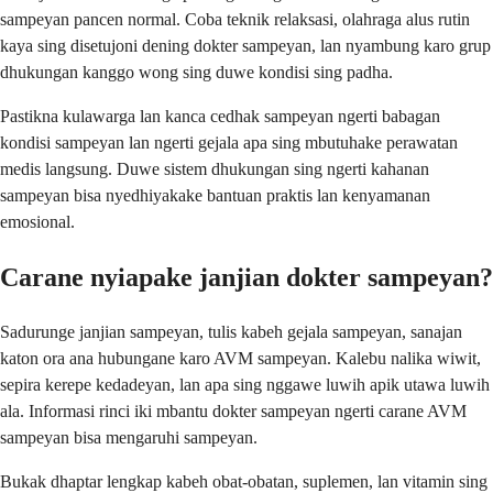
sampeyan pancen normal. Coba teknik relaksasi, olahraga alus rutin
kaya sing disetujoni dening dokter sampeyan, lan nyambung karo grup
dhukungan kanggo wong sing duwe kondisi sing padha.
Pastikna kulawarga lan kanca cedhak sampeyan ngerti babagan
kondisi sampeyan lan ngerti gejala apa sing mbutuhake perawatan
medis langsung. Duwe sistem dhukungan sing ngerti kahanan
sampeyan bisa nyedhiyakake bantuan praktis lan kenyamanan
emosional.
Carane nyiapake janjian dokter sampeyan?
Sadurunge janjian sampeyan, tulis kabeh gejala sampeyan, sanajan
katon ora ana hubungane karo AVM sampeyan. Kalebu nalika wiwit,
sepira kerepe kedadeyan, lan apa sing nggawe luwih apik utawa luwih
ala. Informasi rinci iki mbantu dokter sampeyan ngerti carane AVM
sampeyan bisa mengaruhi sampeyan.
Bukak dhaptar lengkap kabeh obat-obatan, suplemen, lan vitamin sing