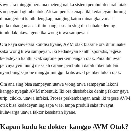
sawetara minggu pertama meteng nalika sistem pembuluh darah otak
sampeyan lagi mbentuk. Alesan persis kenapa iki kedadeyan durung
dimangerteni kanthi lengkap, nanging katon minangka variasi
perkembangan acak tinimbang sesuatu sing disebabake dening
tumindak utawa genetika wong tuwa sampeyan.
Ora kaya sawetara kondisi liyane, AVM otak biasane ora diturunake
saka wong tuwa sampeyan. Iki kedadeyan kanthi sporadis, tegese
kedadeyan kanthi acak sajrone perkembangan otak. Para ilmuwan
percaya yen mung masalah carane pembuluh darah mbentuk lan
nyambung sajrone minggu-minggu kritis awal pembentukan otak.
Ora ana sing bisa sampeyan utawa wong tuwa sampeyan lakoni
kanggo nyegah AVM mbentuk. Iki ora disebabake dening faktor gaya
urip, ciloko, utawa infeksi. Proses perkembangan acak iki tegese AVM
otak bisa kedadeyan ing sapa wae, tanpa preduli saka riwayat
kulawarga utawa faktor kesehatan liyane.
Kapan kudu ke dokter kanggo AVM Otak?