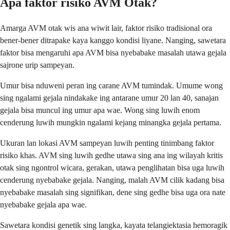
Apa faktor risiko AVM Otak?
Amarga AVM otak wis ana wiwit lair, faktor risiko tradisional ora
bener-bener ditrapake kaya kanggo kondisi liyane. Nanging, sawetara
faktor bisa mengaruhi apa AVM bisa nyebabake masalah utawa gejala
sajrone urip sampeyan.
Umur bisa nduweni peran ing carane AVM tumindak. Umume wong
sing ngalami gejala nindakake ing antarane umur 20 lan 40, sanajan
gejala bisa muncul ing umur apa wae. Wong sing luwih enom
cenderung luwih mungkin ngalami kejang minangka gejala pertama.
Ukuran lan lokasi AVM sampeyan luwih penting tinimbang faktor
risiko khas. AVM sing luwih gedhe utawa sing ana ing wilayah kritis
otak sing ngontrol wicara, gerakan, utawa penglihatan bisa uga luwih
cenderung nyebabake gejala. Nanging, malah AVM cilik kadang bisa
nyebabake masalah sing signifikan, dene sing gedhe bisa uga ora nate
nyebabake gejala apa wae.
Sawetara kondisi genetik sing langka, kayata telangiektasia hemoragik