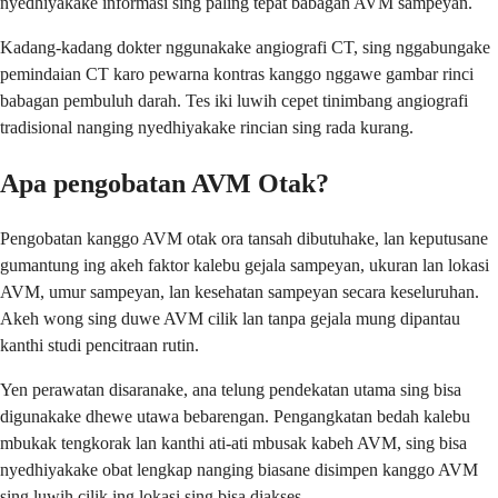
nyedhiyakake informasi sing paling tepat babagan AVM sampeyan.
Kadang-kadang dokter nggunakake angiografi CT, sing nggabungake
pemindaian CT karo pewarna kontras kanggo nggawe gambar rinci
babagan pembuluh darah. Tes iki luwih cepet tinimbang angiografi
tradisional nanging nyedhiyakake rincian sing rada kurang.
Apa pengobatan AVM Otak?
Pengobatan kanggo AVM otak ora tansah dibutuhake, lan keputusane
gumantung ing akeh faktor kalebu gejala sampeyan, ukuran lan lokasi
AVM, umur sampeyan, lan kesehatan sampeyan secara keseluruhan.
Akeh wong sing duwe AVM cilik lan tanpa gejala mung dipantau
kanthi studi pencitraan rutin.
Yen perawatan disaranake, ana telung pendekatan utama sing bisa
digunakake dhewe utawa bebarengan. Pengangkatan bedah kalebu
mbukak tengkorak lan kanthi ati-ati mbusak kabeh AVM, sing bisa
nyedhiyakake obat lengkap nanging biasane disimpen kanggo AVM
sing luwih cilik ing lokasi sing bisa diakses.