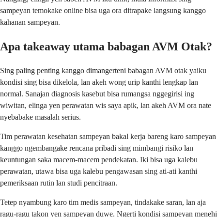
sampeyan temokake online bisa uga ora ditrapake langsung kanggo
kahanan sampeyan.
Apa takeaway utama babagan AVM Otak?
Sing paling penting kanggo dimangerteni babagan AVM otak yaiku
kondisi sing bisa dikelola, lan akeh wong urip kanthi lengkap lan
normal. Sanajan diagnosis kasebut bisa rumangsa nggegirisi ing
wiwitan, elinga yen perawatan wis saya apik, lan akeh AVM ora nate
nyebabake masalah serius.
Tim perawatan kesehatan sampeyan bakal kerja bareng karo sampeyan
kanggo ngembangake rencana pribadi sing mimbangi risiko lan
keuntungan saka macem-macem pendekatan. Iki bisa uga kalebu
perawatan, utawa bisa uga kalebu pengawasan sing ati-ati kanthi
pemeriksaan rutin lan studi pencitraan.
Tetep nyambung karo tim medis sampeyan, tindakake saran, lan aja
ragu-ragu takon yen sampeyan duwe. Ngerti kondisi sampeyan menehi