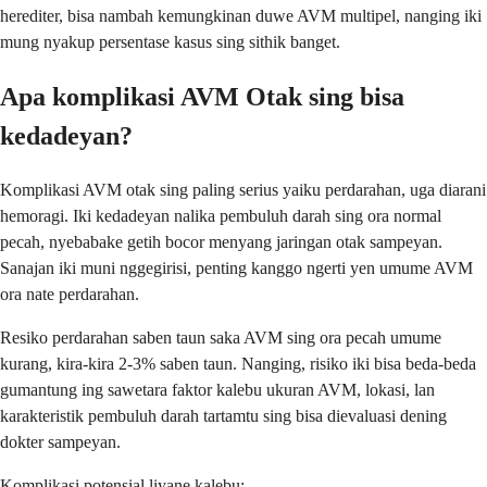
herediter, bisa nambah kemungkinan duwe AVM multipel, nanging iki
mung nyakup persentase kasus sing sithik banget.
Apa komplikasi AVM Otak sing bisa
kedadeyan?
Komplikasi AVM otak sing paling serius yaiku perdarahan, uga diarani
hemoragi. Iki kedadeyan nalika pembuluh darah sing ora normal
pecah, nyebabake getih bocor menyang jaringan otak sampeyan.
Sanajan iki muni nggegirisi, penting kanggo ngerti yen umume AVM
ora nate perdarahan.
Resiko perdarahan saben taun saka AVM sing ora pecah umume
kurang, kira-kira 2-3% saben taun. Nanging, risiko iki bisa beda-beda
gumantung ing sawetara faktor kalebu ukuran AVM, lokasi, lan
karakteristik pembuluh darah tartamtu sing bisa dievaluasi dening
dokter sampeyan.
Komplikasi potensial liyane kalebu: