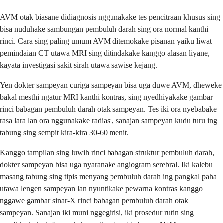
AVM otak biasane didiagnosis nggunakake tes pencitraan khusus sing
bisa nuduhake sambungan pembuluh darah sing ora normal kanthi
rinci. Cara sing paling umum AVM ditemokake pisanan yaiku liwat
pemindaian CT utawa MRI sing ditindakake kanggo alasan liyane,
kayata investigasi sakit sirah utawa sawise kejang.
Yen dokter sampeyan curiga sampeyan bisa uga duwe AVM, dheweke
bakal mesthi ngatur MRI kanthi kontras, sing nyedhiyakake gambar
rinci babagan pembuluh darah otak sampeyan. Tes iki ora nyebabake
rasa lara lan ora nggunakake radiasi, sanajan sampeyan kudu turu ing
tabung sing sempit kira-kira 30-60 menit.
Kanggo tampilan sing luwih rinci babagan struktur pembuluh darah,
dokter sampeyan bisa uga nyaranake angiogram serebral. Iki kalebu
masang tabung sing tipis menyang pembuluh darah ing pangkal paha
utawa lengen sampeyan lan nyuntikake pewarna kontras kanggo
nggawe gambar sinar-X rinci babagan pembuluh darah otak
sampeyan. Sanajan iki muni nggegirisi, iki prosedur rutin sing