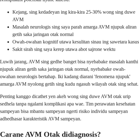
Kejang, sing kedadeyan ing kira-kira 25-30% wong sing duwe
AVM
Masalah neurologis sing saya parah amarga AVM njupuk aliran
getih saka jaringan otak normal
Owah-owahan kognitif utawa kesulitan sinau ing sawetara kasus
Sakit sirah sing saya kerep utawa abot sajrone wektu
Luwih jarang, AVM sing gedhe banget bisa nyebabake masalah kanthi
njupuk aliran getih saka jaringan otak normal, nyebabake owah-
owahan neurologis bertahap. Iki kadang diarani 'fenomena njupuk'
amarga AVM nyolong getih sing kudu ngasuh wilayah otak sing sehat.
Penting kanggo dicathet yen akeh wong sing duwe AVM otak urip
sedhela tanpa ngalami komplikasi apa wae. Tim perawatan kesehatan
sampeyan bisa mbantu sampeyan ngerti risiko individu sampeyan
adhedhasar karakteristik AVM sampeyan.
Carane AVM Otak didiagnosis?