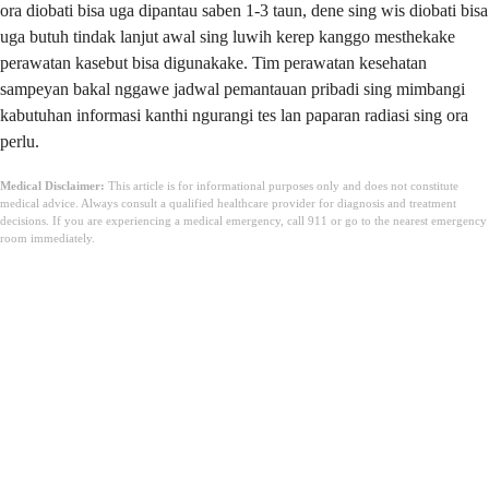
ora diobati bisa uga dipantau saben 1-3 taun, dene sing wis diobati bisa
uga butuh tindak lanjut awal sing luwih kerep kanggo mesthekake
perawatan kasebut bisa digunakake. Tim perawatan kesehatan
sampeyan bakal nggawe jadwal pemantauan pribadi sing mimbangi
kabutuhan informasi kanthi ngurangi tes lan paparan radiasi sing ora
perlu.
Medical Disclaimer:
This article is for informational purposes only and does not constitute
medical advice. Always consult a qualified healthcare provider for diagnosis and treatment
decisions. If you are experiencing a medical emergency, call 911 or go to the nearest emergency
room immediately.