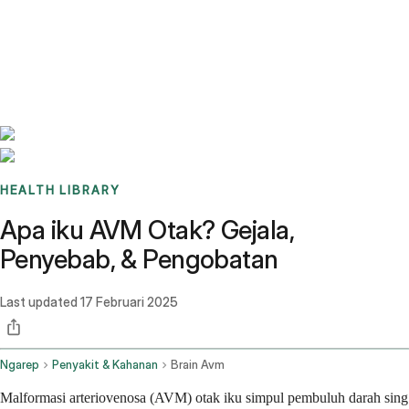
Benchmarks
Stories
FAQ
Sign up / Log in
HEALTH LIBRARY
Apa iku AVM Otak? Gejala,
Penyebab, & Pengobatan
Last updated
17 Februari 2025
Ngarep
Penyakit & Kahanan
Brain Avm
Malformasi arteriovenosa (AVM) otak iku simpul pembuluh darah sing