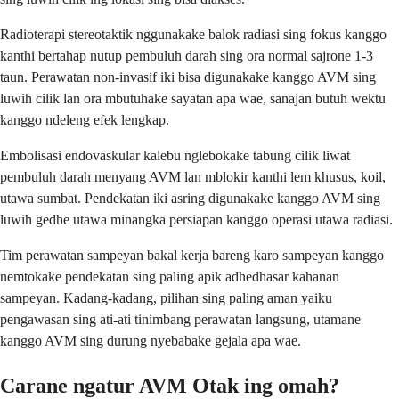
Radioterapi stereotaktik nggunakake balok radiasi sing fokus kanggo
kanthi bertahap nutup pembuluh darah sing ora normal sajrone 1-3
taun. Perawatan non-invasif iki bisa digunakake kanggo AVM sing
luwih cilik lan ora mbutuhake sayatan apa wae, sanajan butuh wektu
kanggo ndeleng efek lengkap.
Embolisasi endovaskular kalebu nglebokake tabung cilik liwat
pembuluh darah menyang AVM lan mblokir kanthi lem khusus, koil,
utawa sumbat. Pendekatan iki asring digunakake kanggo AVM sing
luwih gedhe utawa minangka persiapan kanggo operasi utawa radiasi.
Tim perawatan sampeyan bakal kerja bareng karo sampeyan kanggo
nemtokake pendekatan sing paling apik adhedhasar kahanan
sampeyan. Kadang-kadang, pilihan sing paling aman yaiku
pengawasan sing ati-ati tinimbang perawatan langsung, utamane
kanggo AVM sing durung nyebabake gejala apa wae.
Carane ngatur AVM Otak ing omah?