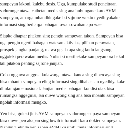
sampeyan lakoni, kalebu dosis. Uga, kumpulake studi pencitraan
sadurunge utawa cathetan medis sing ana hubungane karo AVM
sampeyan, amarga mbandhingake iki sajrone wektu nyedhiyakake
informasi sing berharga babagan owah-owahan apa wae.
Siapke dhaptar pitakon sing pengin sampeyan takon. Sampeyan bisa
uga pengin ngerti babagan watesan aktivitas, pilihan perawatan,
prospek jangka panjang, utawa gejala apa sing kudu langsung
nggoleki perawatan medis. Nulis iki mesthekake sampeyan ora bakal
lali pitakon penting sajrone janjian.
Coba nggawa anggota kulawarga utawa kanca sing dipercaya sing
bisa mbantu sampeyan eling informasi sing dibahas lan nyedhiyakake
dhukungan emosional. Janjian medis babagan kondisi otak bisa
rumangsa nggegirisi, lan duwe wong sing ana bisa mbantu sampeyan
ngolah informasi mengko.
Yen bisa, goleki jinis AVM sampeyan sadurunge supaya sampeyan
bisa duwe percakapan sing luwih informatif karo dokter sampeyan.
Nanging, elinga yen saben AVM iku unik, mula informasi sing