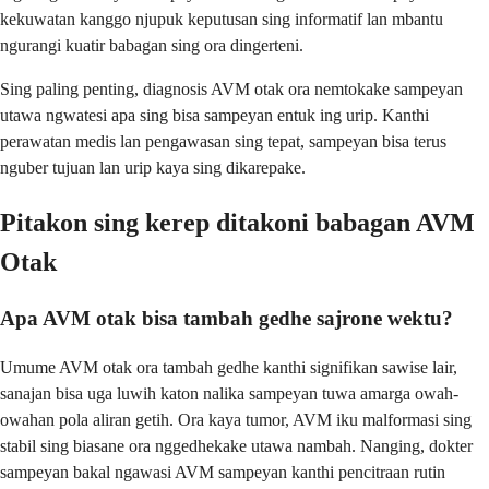
kekuwatan kanggo njupuk keputusan sing informatif lan mbantu
ngurangi kuatir babagan sing ora dingerteni.
Sing paling penting, diagnosis AVM otak ora nemtokake sampeyan
utawa ngwatesi apa sing bisa sampeyan entuk ing urip. Kanthi
perawatan medis lan pengawasan sing tepat, sampeyan bisa terus
nguber tujuan lan urip kaya sing dikarepake.
Pitakon sing kerep ditakoni babagan AVM
Otak
Apa AVM otak bisa tambah gedhe sajrone wektu?
Umume AVM otak ora tambah gedhe kanthi signifikan sawise lair,
sanajan bisa uga luwih katon nalika sampeyan tuwa amarga owah-
owahan pola aliran getih. Ora kaya tumor, AVM iku malformasi sing
stabil sing biasane ora nggedhekake utawa nambah. Nanging, dokter
sampeyan bakal ngawasi AVM sampeyan kanthi pencitraan rutin