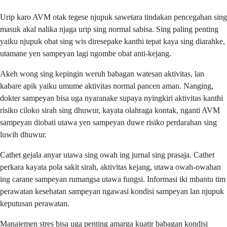
Urip karo AVM otak tegese njupuk sawetara tindakan pencegahan sing
masuk akal nalika njaga urip sing normal sabisa. Sing paling penting
yaiku njupuk obat sing wis diresepake kanthi tepat kaya sing diarahke,
utamane yen sampeyan lagi ngombe obat anti-kejang.
Akeh wong sing kepingin weruh babagan watesan aktivitas, lan
kabare apik yaiku umume aktivitas normal pancen aman. Nanging,
dokter sampeyan bisa uga nyaranake supaya nyingkiri aktivitas kanthi
risiko ciloko sirah sing dhuwur, kayata olahraga kontak, nganti AVM
sampeyan diobati utawa yen sampeyan duwe risiko perdarahan sing
luwih dhuwur.
Cathet gejala anyar utawa sing owah ing jurnal sing prasaja. Cathet
perkara kayata pola sakit sirah, aktivitas kejang, utawa owah-owahan
ing carane sampeyan rumangsa utawa fungsi. Informasi iki mbantu tim
perawatan kesehatan sampeyan ngawasi kondisi sampeyan lan njupuk
keputusan perawatan.
Manajemen stres bisa uga penting amarga kuatir babagan kondisi