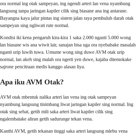
ora normal ing otak sampeyan, ing ngendi arteri lan vena nyambung
langsung tanpa jaringan kapiler cilik sing biasane ana ing antarane.
Bayangna kaya jalur pintas ing sistem jalan raya pembuluh darah otak
sampeyan sing ngliwati rute normal.
Kondisi iki kena pengaruh kira-kira 1 saka 2.000 nganti 5.000 wong
lan biasane wis ana wiwit lair, sanajan bisa uga ora nyebabake masalah
nganti urip luwih tuwa. Umume wong sing duwe AVM otak urip
normal, lan akeh sing malah ora ngerti yen duwe, kajaba ditemokake
sajrone pencitraan medis kanggo alasan liya.
Apa iku AVM Otak?
AVM otak mbentuk nalika arteri lan vena ing otak sampeyan
nyambung langsung tinimbang liwat jaringan kapiler sing normal. Ing
otak sing sehat, getih mili saka arteri liwat kapiler cilik sing
ngalembatake aliran getih sadurunge tekan vena.
Kanthi AVM, getih tekanan tinggi saka arteri langsung mlebu vena