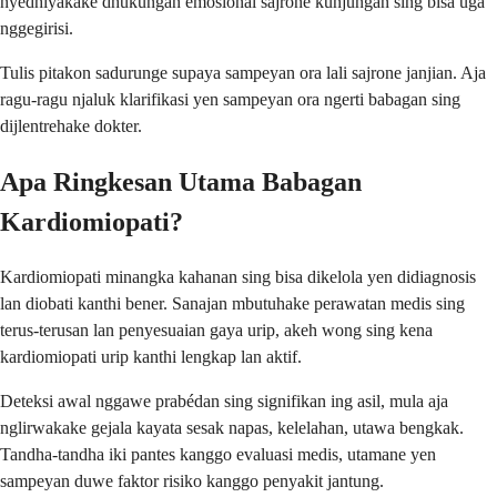
nyedhiyakake dhukungan emosional sajrone kunjungan sing bisa uga
nggegirisi.
Tulis pitakon sadurunge supaya sampeyan ora lali sajrone janjian. Aja
ragu-ragu njaluk klarifikasi yen sampeyan ora ngerti babagan sing
dijlentrehake dokter.
Apa Ringkesan Utama Babagan
Kardiomiopati?
Kardiomiopati minangka kahanan sing bisa dikelola yen didiagnosis
lan diobati kanthi bener. Sanajan mbutuhake perawatan medis sing
terus-terusan lan penyesuaian gaya urip, akeh wong sing kena
kardiomiopati urip kanthi lengkap lan aktif.
Deteksi awal nggawe prabédan sing signifikan ing asil, mula aja
nglirwakake gejala kayata sesak napas, kelelahan, utawa bengkak.
Tandha-tandha iki pantes kanggo evaluasi medis, utamane yen
sampeyan duwe faktor risiko kanggo penyakit jantung.