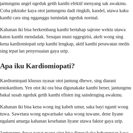
jantungmu angel ngeduk getih kanthi efektif menyang sak awakmu.
Coba pikirake kaya otot jantungmu dadi ringkih, kandel, utawa kaku
kanthi cara sing ngganggu tumindak ngeduk normal.
Kahanan iki bisa berkembang kanthi bertahap sajrone wektu utawa
katon kanthi mendadak. Senajan muni nggegirisi, akeh wong sing
kena kardiomiopati urip kanthi lengkap, aktif kanthi perawatan medis
sing tepat lan penyesuaian gaya urip.
Apa iku Kardiomiopati?
Kardiomiopati khusus nyasar otot jantung dhewe, sing diarani
miokardium. Yen otot iki ora bisa digunakake kanthi bener, jantungmu
bakal susah ngeduk getih kanthi efisien ing saindenging awakmu.
Kahanan iki bisa kena wong ing kabeh umur, saka bayi nganti wong
tuwa. Sawetara wong ngwarisake saka wong tuwane, dene liyane
ngalami amarga kahanan kesehatan liyane utawa faktor gaya urip.
Jantungmu duwe papat ruang sing bisa digunakake bebarengan kaya