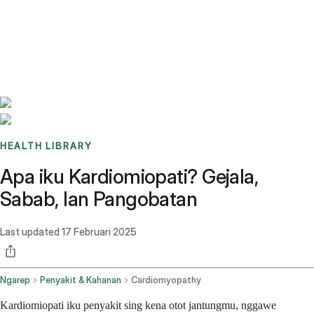
Benchmarks
Stories
FAQ
Sign up / Log in
HEALTH LIBRARY
Apa iku Kardiomiopati? Gejala,
Sabab, lan Pangobatan
Last updated
17 Februari 2025
Ngarep
Penyakit & Kahanan
Cardiomyopathy
Kardiomiopati iku penyakit sing kena otot jantungmu, nggawe