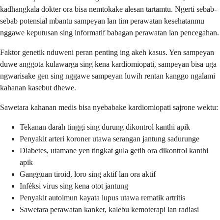
kadhangkala dokter ora bisa nemtokake alesan tartamtu. Ngerti sebab-
sebab potensial mbantu sampeyan lan tim perawatan kesehatanmu
nggawe keputusan sing informatif babagan perawatan lan pencegahan.
Faktor genetik nduweni peran penting ing akeh kasus. Yen sampeyan
duwe anggota kulawarga sing kena kardiomiopati, sampeyan bisa uga
ngwarisake gen sing nggawe sampeyan luwih rentan kanggo ngalami
kahanan kasebut dhewe.
Sawetara kahanan medis bisa nyebabake kardiomiopati sajrone wektu:
Tekanan darah tinggi sing durung dikontrol kanthi apik
Penyakit arteri koroner utawa serangan jantung sadurunge
Diabetes, utamane yen tingkat gula getih ora dikontrol kanthi
apik
Gangguan tiroid, loro sing aktif lan ora aktif
Infèksi virus sing kena otot jantung
Penyakit autoimun kayata lupus utawa rematik artritis
Sawetara perawatan kanker, kalebu kemoterapi lan radiasi