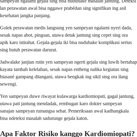
sampeyan ngalami gejala sing bisa nuduhake masalah jantung. Deteksi
lan perawatan awal bisa nggawe prabédan sing signifikan ing asil
kesehatan jangka panjang.
Golek perawatan medis langsung yen sampeyan ngalami nyeri dada,
sesak napas abot, pingsan, utawa detak jantung sing cepet sing ora
apik karo istirahat. Gejala-gejala iki bisa nuduhake komplikasi serius
sing butuh perawatan darurat.
Jadwalake janjian rutin yen sampeyan ngerti gejala sing luwih bertahap
kayata tambah kelelahan, sesak napas entheng nalika kegiatan sing
biasané gampang ditangani, utawa bengkak ing sikil sing ora ilang
sewengi.
Yen sampeyan duwe riwayat kulawarga kardiomiopati, gagal jantung,
utawa pati jantung mendadak, rembugan karo dokter sampeyan
sanajan sampeyan rumangsa sehat. Pemeriksaan awal kadhangkala
bisa ndeteksi masalah sadurunge gejala katon.
Apa Faktor Risiko kanggo Kardiomiopati?