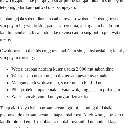
utawa nggunakake pengingat smartphone kanggo mbantu sampeyan
tetep ing jalur karo jadwal obat sampeyan.
Pantau gejala saben dina lan cathet owah-owahan. Timbang awak
sampeyan ing wektu sing padha saben dina, amarga tambah bobot
kanthi mendadak bisa nuduhake retensi cairan sing butuh perawatan
medis.
Owah-owahan diet bisa nggawe prabédan sing substansial ing kepriye
sampeyan rumangsa:
Watesi asupan natrium kurang saka 2.000 mg saben dina
Watesi asupan cairan yen dokter sampeyan nyaranake
Mangan akeh woh-wohan, sayuran, lan biji-bijian
Pilih protein tanpa lemak kayata iwak, unggas, lan polongan
Watesi lemak jenuh lan nyingkiri lemak trans
Tetep aktif kaya kahanan sampeyan ngidini, nanging tindakake
pedoman dokter sampeyan babagan olahraga. Akeh wong sing kena
kardiomiopati entuk manfaat saka olahraga rutin lan moderat kayata