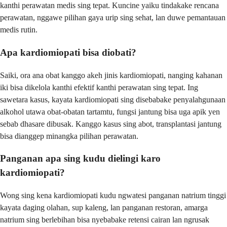
kanthi perawatan medis sing tepat. Kuncine yaiku tindakake rencana
perawatan, nggawe pilihan gaya urip sing sehat, lan duwe pemantauan
medis rutin.
Apa kardiomiopati bisa diobati?
Saiki, ora ana obat kanggo akeh jinis kardiomiopati, nanging kahanan
iki bisa dikelola kanthi efektif kanthi perawatan sing tepat. Ing
sawetara kasus, kayata kardiomiopati sing disebabake penyalahgunaan
alkohol utawa obat-obatan tartamtu, fungsi jantung bisa uga apik yen
sebab dhasare dibusak. Kanggo kasus sing abot, transplantasi jantung
bisa dianggep minangka pilihan perawatan.
Panganan apa sing kudu dielingi karo
kardiomiopati?
Wong sing kena kardiomiopati kudu ngwatesi panganan natrium tinggi
kayata daging olahan, sup kaleng, lan panganan restoran, amarga
natrium sing berlebihan bisa nyebabake retensi cairan lan ngrusak