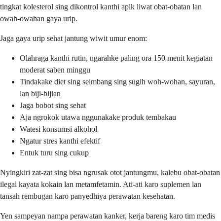
tingkat kolesterol sing dikontrol kanthi apik liwat obat-obatan lan
owah-owahan gaya urip.
Jaga gaya urip sehat jantung wiwit umur enom:
Olahraga kanthi rutin, ngarahke paling ora 150 menit kegiatan
moderat saben minggu
Tindakake diet sing seimbang sing sugih woh-wohan, sayuran,
lan biji-bijian
Jaga bobot sing sehat
Aja ngrokok utawa nggunakake produk tembakau
Watesi konsumsi alkohol
Ngatur stres kanthi efektif
Entuk turu sing cukup
Nyingkiri zat-zat sing bisa ngrusak otot jantungmu, kalebu obat-obatan
ilegal kayata kokain lan metamfetamin. Ati-ati karo suplemen lan
tansah rembugan karo panyedhiya perawatan kesehatan.
Yen sampeyan nampa perawatan kanker, kerja bareng karo tim medis