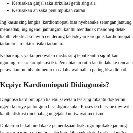
Kerusakan ginjal saka sirkulasi getih sing ala
Kerusakan ati saka penumpukan cairan
Ing kasus sing langka, kardiomiopati bisa nyebabake serangan jantung
mendadak, ing ngendi jantungmu kanthi mendadak mandheg detak
kanthi efektif. Iki luwih cenderung kedadeyan karo jinis kardiomiopati
tartamtu lan faktor risiko tartamtu.
Kabare apik yaiku perawatan medis sing tepat kanthi signifikan
ngurangi risiko komplikasi iki. Pemantauan rutin lan tindakake rencana
perawatanmu mbantu nemu masalah awal nalika paling bisa diobati.
Kepiye Kardiomiopati Didiagnosis?
Diagnosa kardiomiopati kalebu sawetara tes sing mbantu doktermu
ngerti kepriye jantungmu bisa digunakake. Proses iki biasane diwiwiti
kanthi diskusi rinci babagan gejala lan riwayat medismu.
Doktermu bakal nindakake pemeriksaan fisik, ngrungokake jantung
lan paru-parumu nganggo stetoskop. Dheweke bakal mriksa tandha-