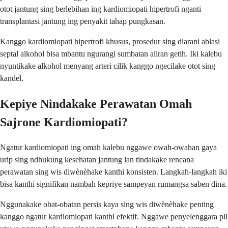
otot jantung sing berlebihan ing kardiomiopati hipertrofi nganti
transplantasi jantung ing penyakit tahap pungkasan.
Kanggo kardiomiopati hipertrofi khusus, prosedur sing diarani ablasi
septal alkohol bisa mbantu ngurangi sumbatan aliran getih. Iki kalebu
nyuntikake alkohol menyang arteri cilik kanggo ngecilake otot sing
kandel.
Kepiye Nindakake Perawatan Omah
Sajrone Kardiomiopati?
Ngatur kardiomiopati ing omah kalebu nggawe owah-owahan gaya
urip sing ndhukung kesehatan jantung lan tindakake rencana
perawatan sing wis diwènèhake kanthi konsisten. Langkah-langkah iki
bisa kanthi signifikan nambah kepriye sampeyan rumangsa saben dina.
Nggunakake obat-obatan persis kaya sing wis diwènèhake penting
kanggo ngatur kardiomiopati kanthi efektif. Nggawe penyelenggara pil