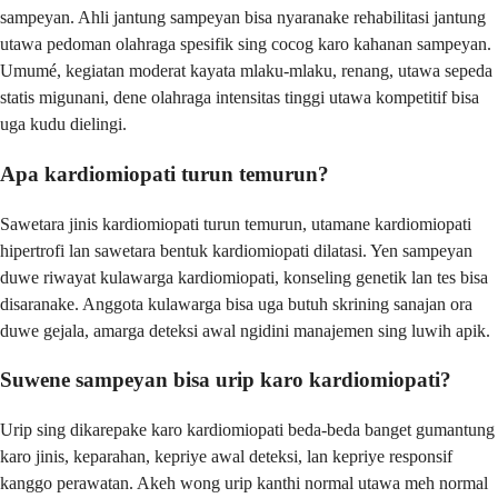
sampeyan. Ahli jantung sampeyan bisa nyaranake rehabilitasi jantung
utawa pedoman olahraga spesifik sing cocog karo kahanan sampeyan.
Umumé, kegiatan moderat kayata mlaku-mlaku, renang, utawa sepeda
statis migunani, dene olahraga intensitas tinggi utawa kompetitif bisa
uga kudu dielingi.
Apa kardiomiopati turun temurun?
Sawetara jinis kardiomiopati turun temurun, utamane kardiomiopati
hipertrofi lan sawetara bentuk kardiomiopati dilatasi. Yen sampeyan
duwe riwayat kulawarga kardiomiopati, konseling genetik lan tes bisa
disaranake. Anggota kulawarga bisa uga butuh skrining sanajan ora
duwe gejala, amarga deteksi awal ngidini manajemen sing luwih apik.
Suwene sampeyan bisa urip karo kardiomiopati?
Urip sing dikarepake karo kardiomiopati beda-beda banget gumantung
karo jinis, keparahan, kepriye awal deteksi, lan kepriye responsif
kanggo perawatan. Akeh wong urip kanthi normal utawa meh normal