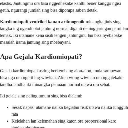
elastis. Jantungmu ora bisa nggedhekake kanthi bener kanggo ngisi
getih, ngurangi jumlah sing bisa dipompa saben detak.
Kardiomiopati ventrikel kanan aritmogenik
minangka jinis sing
langka ing ngendi otot jantung normal diganti dening jaringan parut lan
lemak. Iki utamane kena sisih tengen jantungmu lan bisa nyebabake
masalah irama jantung sing mbebayani.
Apa Gejala Kardiomiopati?
Gejala kardiomiopati asring berkembang alon-alon, mula sampeyan
bisa uga ora ngerti ing wiwitan. Akeh wong wiwitan ora nggatekake
tandha-tandha iki minangka penuaan normal utawa ora sehat.
Iki gejala sing paling umum sing bisa dialami:
Sesak napas, utamane nalika kegiatan fisik utawa nalika lungguh
rata
Kelelahan lan kelemahan sing katon ora proporsional karo
tingkat aktivitasmu