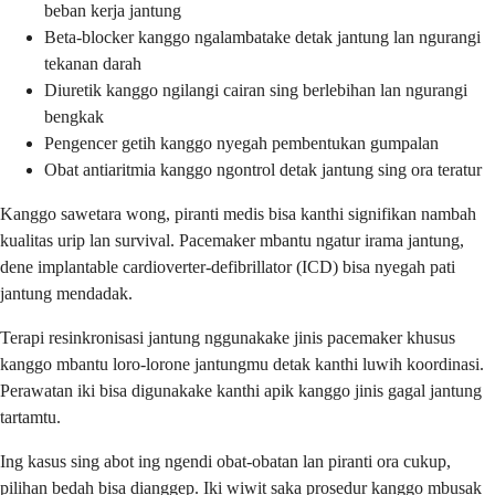
beban kerja jantung
Beta-blocker kanggo ngalambatake detak jantung lan ngurangi
tekanan darah
Diuretik kanggo ngilangi cairan sing berlebihan lan ngurangi
bengkak
Pengencer getih kanggo nyegah pembentukan gumpalan
Obat antiaritmia kanggo ngontrol detak jantung sing ora teratur
Kanggo sawetara wong, piranti medis bisa kanthi signifikan nambah
kualitas urip lan survival. Pacemaker mbantu ngatur irama jantung,
dene implantable cardioverter-defibrillator (ICD) bisa nyegah pati
jantung mendadak.
Terapi resinkronisasi jantung nggunakake jinis pacemaker khusus
kanggo mbantu loro-lorone jantungmu detak kanthi luwih koordinasi.
Perawatan iki bisa digunakake kanthi apik kanggo jinis gagal jantung
tartamtu.
Ing kasus sing abot ing ngendi obat-obatan lan piranti ora cukup,
pilihan bedah bisa dianggep. Iki wiwit saka prosedur kanggo mbusak