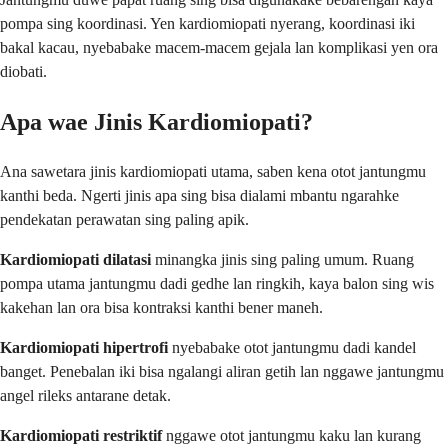
pompa sing koordinasi. Yen kardiomiopati nyerang, koordinasi iki
bakal kacau, nyebabake macem-macem gejala lan komplikasi yen ora
diobati.
Apa wae Jinis Kardiomiopati?
Ana sawetara jinis kardiomiopati utama, saben kena otot jantungmu
kanthi beda. Ngerti jinis apa sing bisa dialami mbantu ngarahke
pendekatan perawatan sing paling apik.
Kardiomiopati dilatasi
minangka jinis sing paling umum. Ruang
pompa utama jantungmu dadi gedhe lan ringkih, kaya balon sing wis
kakehan lan ora bisa kontraksi kanthi bener maneh.
Kardiomiopati hipertrofi
nyebabake otot jantungmu dadi kandel
banget. Penebalan iki bisa ngalangi aliran getih lan nggawe jantungmu
angel rileks antarane detak.
Kardiomiopati restriktif
nggawe otot jantungmu kaku lan kurang