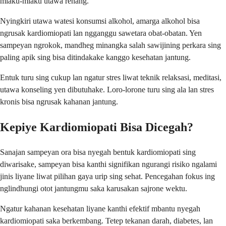
mlaku-mlaku utawa renang.
Nyingkiri utawa watesi konsumsi alkohol, amarga alkohol bisa
ngrusak kardiomiopati lan ngganggu sawetara obat-obatan. Yen
sampeyan ngrokok, mandheg minangka salah sawijining perkara sing
paling apik sing bisa ditindakake kanggo kesehatan jantung.
Entuk turu sing cukup lan ngatur stres liwat teknik relaksasi, meditasi,
utawa konseling yen dibutuhake. Loro-lorone turu sing ala lan stres
kronis bisa ngrusak kahanan jantung.
Kepiye Kardiomiopati Bisa Dicegah?
Sanajan sampeyan ora bisa nyegah bentuk kardiomiopati sing
diwarisake, sampeyan bisa kanthi signifikan ngurangi risiko ngalami
jinis liyane liwat pilihan gaya urip sing sehat. Pencegahan fokus ing
nglindhungi otot jantungmu saka karusakan sajrone wektu.
Ngatur kahanan kesehatan liyane kanthi efektif mbantu nyegah
kardiomiopati saka berkembang. Tetep tekanan darah, diabetes, lan