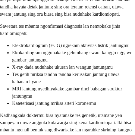
tandha kayata detak jantung sing ora teratur, retensi cairan, utawa
swara jantung sing ora biasa sing bisa nuduhake kardiomiopati.
Sawetara tes mbantu ngonfirmasi diagnosis lan nemtokake jinis
kardiomiopati:
Elektrokardiogram (ECG) ngrekam aktivitas listrik jantungmu
Ekokardiogram nggunakake gelombang swara kanggo nggawe
gambar jantungmu
X-ray dada nuduhake ukuran lan wangun jantungmu
Tes getih mriksa tandha-tandha kerusakan jantung utawa
kahanan liyane
MRI jantung nyedhiyakake gambar rinci babagan struktur
jantungmu
Kateterisasi jantung mriksa arteri koronermu
Kadhangkala doktermu bisa nyaranake tes genetik, utamane yen
sampeyan duwe anggota kulawarga sing kena kardiomiopati. Iki bisa
mbantu ngenali bentuk sing diwarisake lan ngarahke skrining kanggo