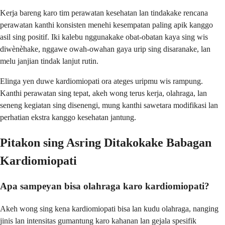
Kerja bareng karo tim perawatan kesehatan lan tindakake rencana
perawatan kanthi konsisten menehi kesempatan paling apik kanggo
asil sing positif. Iki kalebu nggunakake obat-obatan kaya sing wis
diwènèhake, nggawe owah-owahan gaya urip sing disaranake, lan
melu janjian tindak lanjut rutin.
Elinga yen duwe kardiomiopati ora ateges uripmu wis rampung.
Kanthi perawatan sing tepat, akeh wong terus kerja, olahraga, lan
seneng kegiatan sing disenengi, mung kanthi sawetara modifikasi lan
perhatian ekstra kanggo kesehatan jantung.
Pitakon sing Asring Ditakokake Babagan
Kardiomiopati
Apa sampeyan bisa olahraga karo kardiomiopati?
Akeh wong sing kena kardiomiopati bisa lan kudu olahraga, nanging
jinis lan intensitas gumantung karo kahanan lan gejala spesifik