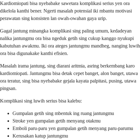
Kardiomiopati bisa nyebabake sawetara komplikasi serius yen ora
dikelola kanthi bener. Ngerti masalah potensial iki mbantu motivasi
perawatan sing konsisten lan owah-owahan gaya urip.
Gagal jantung minangka komplikasi sing paling umum, kedadeyan
nalika jantungmu ora bisa ngeduk getih sing cukup kanggo nyukupi
kabutuhan awakmu. Iki ora ateges jantungmu mandheg, nanging luwih
ora bisa digunakake kanthi efisien.
Masalah irama jantung, sing diarani aritmia, asring berkembang karo
kardiomiopati. Jantungmu bisa detak cepet banget, alon banget, utawa
ora teratur, sing bisa nyebabake gejala kayata palpitasi, pusing, utawa
pingsan.
Komplikasi sing luwih serius bisa kalebu:
Gumpalan getih sing mbentuk ing ruang jantungmu
Stroke yen gumpalan getih menyang otakmu
Emboli paru-paru yen gumpalan getih menyang paru-parumu
Kerusakan katup jantungmu