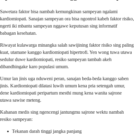
Sawetara faktor bisa nambah kemungkinan sampeyan ngalami
kardiomiopati. Sanajan sampeyan ora bisa ngontrol kabeh faktor risiko,
ngerti iki mbantu sampeyan nggawe keputusan sing informatif
babagan kesehatan.
Riwayat kulawarga minangka salah sawijining faktor risiko sing paling
kuat, utamane kanggo kardiomiopati hipertrofi. Yen wong tuwa utawa
sedulur duwe kardiomiopati, resiko sampeyan tambah akeh
dibandhingake karo populasi umum.
Umur lan jinis uga nduweni peran, sanajan beda-beda kanggo saben
jinis. Kardiomiopati dilatasi luwih umum kena pria setengah umur,
dene kardiomiopati peripartum mesthi mung kena wanita sajrone
utawa sawise meteng.
Kahanan medis sing ngencengi jantungmu sajrone wektu nambah
resiko sampeyan:
Tekanan darah tinggi jangka panjang