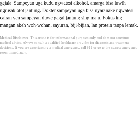
gejala. Sampeyan uga kudu ngwatesi alkohol, amarga bisa luwih
ngrusak otot jantung. Dokter sampeyan uga bisa nyaranake ngwatesi
cairan yen sampeyan duwe gagal jantung sing maju. Fokus ing
mangan akeh woh-wohan, sayuran, biji-bijian, lan protein tanpa lemak.
Medical Disclaimer:
This article is for informational purposes only and does not constitute
medical advice. Always consult a qualified healthcare provider for diagnosis and treatment
decisions. If you are experiencing a medical emergency, call 911 or go to the nearest emergency
room immediately.