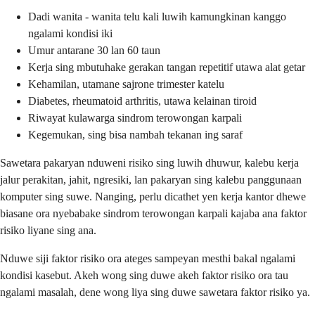
Dadi wanita - wanita telu kali luwih kamungkinan kanggo
ngalami kondisi iki
Umur antarane 30 lan 60 taun
Kerja sing mbutuhake gerakan tangan repetitif utawa alat getar
Kehamilan, utamane sajrone trimester katelu
Diabetes, rheumatoid arthritis, utawa kelainan tiroid
Riwayat kulawarga sindrom terowongan karpali
Kegemukan, sing bisa nambah tekanan ing saraf
Sawetara pakaryan nduweni risiko sing luwih dhuwur, kalebu kerja
jalur perakitan, jahit, ngresiki, lan pakaryan sing kalebu panggunaan
komputer sing suwe. Nanging, perlu dicathet yen kerja kantor dhewe
biasane ora nyebabake sindrom terowongan karpali kajaba ana faktor
risiko liyane sing ana.
Nduwe siji faktor risiko ora ateges sampeyan mesthi bakal ngalami
kondisi kasebut. Akeh wong sing duwe akeh faktor risiko ora tau
ngalami masalah, dene wong liya sing duwe sawetara faktor risiko ya.