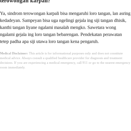
terowongan karpali?
Ya, sindrom terowongan karpali bisa mengaruhi loro tangan, lan asring
kedadeyan. Sampeyan bisa uga ngelingi gejala ing siji tangan dhisik,
kanthi tangan liyane ngalami masalah mengko. Sawetara wong
ngalami gejala ing loro tangan bebarengan. Pendekatan perawatan
tetep padha apa siji utawa loro tangan kena pengaruh.
Medical Disclaimer:
This article is for informational purposes only and does not constitute
medical advice. Always consult a qualified healthcare provider for diagnosis and treatment
decisions. If you are experiencing a medical emergency, call 911 or go to the nearest emergency
room immediately.