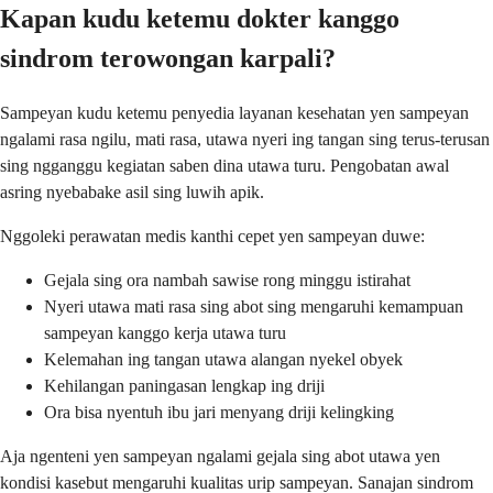
Kapan kudu ketemu dokter kanggo
sindrom terowongan karpali?
Sampeyan kudu ketemu penyedia layanan kesehatan yen sampeyan
ngalami rasa ngilu, mati rasa, utawa nyeri ing tangan sing terus-terusan
sing ngganggu kegiatan saben dina utawa turu. Pengobatan awal
asring nyebabake asil sing luwih apik.
Nggoleki perawatan medis kanthi cepet yen sampeyan duwe:
Gejala sing ora nambah sawise rong minggu istirahat
Nyeri utawa mati rasa sing abot sing mengaruhi kemampuan
sampeyan kanggo kerja utawa turu
Kelemahan ing tangan utawa alangan nyekel obyek
Kehilangan paningasan lengkap ing driji
Ora bisa nyentuh ibu jari menyang driji kelingking
Aja ngenteni yen sampeyan ngalami gejala sing abot utawa yen
kondisi kasebut mengaruhi kualitas urip sampeyan. Sanajan sindrom