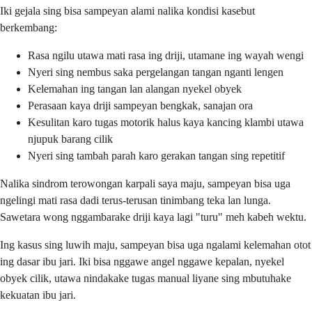
Iki gejala sing bisa sampeyan alami nalika kondisi kasebut
berkembang:
Rasa ngilu utawa mati rasa ing driji, utamane ing wayah wengi
Nyeri sing nembus saka pergelangan tangan nganti lengen
Kelemahan ing tangan lan alangan nyekel obyek
Perasaan kaya driji sampeyan bengkak, sanajan ora
Kesulitan karo tugas motorik halus kaya kancing klambi utawa
njupuk barang cilik
Nyeri sing tambah parah karo gerakan tangan sing repetitif
Nalika sindrom terowongan karpali saya maju, sampeyan bisa uga
ngelingi mati rasa dadi terus-terusan tinimbang teka lan lunga.
Sawetara wong nggambarake driji kaya lagi "turu" meh kabeh wektu.
Ing kasus sing luwih maju, sampeyan bisa uga ngalami kelemahan otot
ing dasar ibu jari. Iki bisa nggawe angel nggawe kepalan, nyekel
obyek cilik, utawa nindakake tugas manual liyane sing mbutuhake
kekuatan ibu jari.