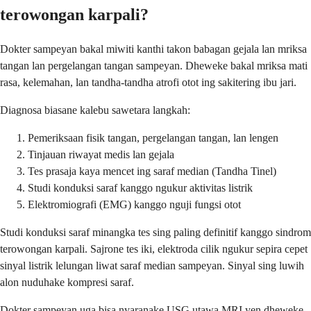
terowongan karpali?
Dokter sampeyan bakal miwiti kanthi takon babagan gejala lan mriksa
tangan lan pergelangan tangan sampeyan. Dheweke bakal mriksa mati
rasa, kelemahan, lan tandha-tandha atrofi otot ing sakitering ibu jari.
Diagnosa biasane kalebu sawetara langkah:
Pemeriksaan fisik tangan, pergelangan tangan, lan lengen
Tinjauan riwayat medis lan gejala
Tes prasaja kaya mencet ing saraf median (Tandha Tinel)
Studi konduksi saraf kanggo ngukur aktivitas listrik
Elektromiografi (EMG) kanggo nguji fungsi otot
Studi konduksi saraf minangka tes sing paling definitif kanggo sindrom
terowongan karpali. Sajrone tes iki, elektroda cilik ngukur sepira cepet
sinyal listrik lelungan liwat saraf median sampeyan. Sinyal sing luwih
alon nuduhake kompresi saraf.
Dokter sampeyan uga bisa nyaranake USG utawa MRI yen dheweke