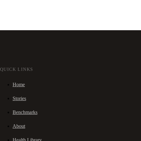
QUICK LINKS
Home
Stories
Benchmarks
About
Health Library