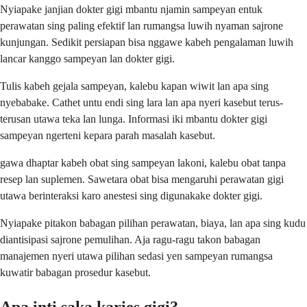
Nyiapake janjian dokter gigi mbantu njamin sampeyan entuk
perawatan sing paling efektif lan rumangsa luwih nyaman sajrone
kunjungan. Sedikit persiapan bisa nggawe kabeh pengalaman luwih
lancar kanggo sampeyan lan dokter gigi.
Tulis kabeh gejala sampeyan, kalebu kapan wiwit lan apa sing
nyebabake. Cathet untu endi sing lara lan apa nyeri kasebut terus-
terusan utawa teka lan lunga. Informasi iki mbantu dokter gigi
sampeyan ngerteni kepara parah masalah kasebut.
gawa dhaptar kabeh obat sing sampeyan lakoni, kalebu obat tanpa
resep lan suplemen. Sawetara obat bisa mengaruhi perawatan gigi
utawa berinteraksi karo anestesi sing digunakake dokter gigi.
Nyiapake pitakon babagan pilihan perawatan, biaya, lan apa sing kudu
diantisipasi sajrone pemulihan. Aja ragu-ragu takon babagan
manajemen nyeri utawa pilihan sedasi yen sampeyan rumangsa
kuwatir babagan prosedur kasebut.
Apa inti saka karies gigi?