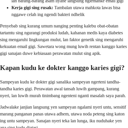
lan barang-barang asam liyane langsung nglemahke email gigi
Kerja gigi sing rusak:
Tambalan utawa mahkota lawas bisa
nggawe celah ing ngendi bakteri ndhelik
Penyebab sing kurang umum nanging penting kalebu obat-obatan
tartamtu sing ngurangi produksi ludah, kahanan medis kaya diabetes
sing mengaruhi lingkungan mulut, lan faktor genetik sing mengaruhi
kekuatan email gigi. Sawetara wong mung luwih rentan kanggo karies
gigi sanajan duwe kebiasaan perawatan mulut sing apik.
Kapan kudu ke dokter kanggo karies gigi?
Sampeyan kudu ke dokter gigi sanalika sampeyan ngerteni tandha-
tandha karies gigi. Perawatan awal tansah luwih gampang, kurang
nyeri, lan luwih murah tinimbang ngenteni nganti masalah saya parah.
Jadwalake janjian langsung yen sampeyan ngalami nyeri untu, sensitif
marang panganan panas utawa adhem, utawa noda peteng sing katon
ing untu sampeyan. Sanajan nyeri teka lan lunga, iku nuduhake yen
ana sing kudu diatasi.