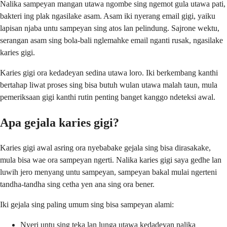
Nalika sampeyan mangan utawa ngombe sing ngemot gula utawa pati,
bakteri ing plak ngasilake asam. Asam iki nyerang email gigi, yaiku
lapisan njaba untu sampeyan sing atos lan pelindung. Sajrone wektu,
serangan asam sing bola-bali nglemahke email nganti rusak, ngasilake
karies gigi.
Karies gigi ora kedadeyan sedina utawa loro. Iki berkembang kanthi
bertahap liwat proses sing bisa butuh wulan utawa malah taun, mula
pemeriksaan gigi kanthi rutin penting banget kanggo ndeteksi awal.
Apa gejala karies gigi?
Karies gigi awal asring ora nyebabake gejala sing bisa dirasakake,
mula bisa wae ora sampeyan ngerti. Nalika karies gigi saya gedhe lan
luwih jero menyang untu sampeyan, sampeyan bakal mulai ngerteni
tandha-tandha sing cetha yen ana sing ora bener.
Iki gejala sing paling umum sing bisa sampeyan alami:
Nyeri untu sing teka lan lunga utawa kedadeyan nalika