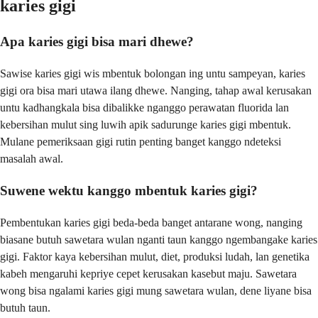
karies gigi
Apa karies gigi bisa mari dhewe?
Sawise karies gigi wis mbentuk bolongan ing untu sampeyan, karies
gigi ora bisa mari utawa ilang dhewe. Nanging, tahap awal kerusakan
untu kadhangkala bisa dibalikke nganggo perawatan fluorida lan
kebersihan mulut sing luwih apik sadurunge karies gigi mbentuk.
Mulane pemeriksaan gigi rutin penting banget kanggo ndeteksi
masalah awal.
Suwene wektu kanggo mbentuk karies gigi?
Pembentukan karies gigi beda-beda banget antarane wong, nanging
biasane butuh sawetara wulan nganti taun kanggo ngembangake karies
gigi. Faktor kaya kebersihan mulut, diet, produksi ludah, lan genetika
kabeh mengaruhi kepriye cepet kerusakan kasebut maju. Sawetara
wong bisa ngalami karies gigi mung sawetara wulan, dene liyane bisa
butuh taun.