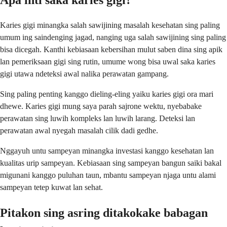
Karies gigi minangka salah sawijining masalah kesehatan sing paling
umum ing saindenging jagad, nanging uga salah sawijining sing paling
bisa dicegah. Kanthi kebiasaan kebersihan mulut saben dina sing apik
lan pemeriksaan gigi sing rutin, umume wong bisa uwal saka karies
gigi utawa ndeteksi awal nalika perawatan gampang.
Sing paling penting kanggo dieling-eling yaiku karies gigi ora mari
dhewe. Karies gigi mung saya parah sajrone wektu, nyebabake
perawatan sing luwih kompleks lan luwih larang. Deteksi lan
perawatan awal nyegah masalah cilik dadi gedhe.
Nggayuh untu sampeyan minangka investasi kanggo kesehatan lan
kualitas urip sampeyan. Kebiasaan sing sampeyan bangun saiki bakal
migunani kanggo puluhan taun, mbantu sampeyan njaga untu alami
sampeyan tetep kuwat lan sehat.
Pitakon sing asring ditakokake babagan