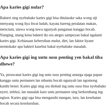
Apa karies gigi nular?
Bakteri sing nyebabake karies gigi bisa ditularake saka wong siji
menyang wong liya liwat ludah, kayata bareng peralatan makan,
mencium, utawa wong tuwa ngunyah panganan kanggo bocah.
Nanging, mung kena bakteri iki ora ateges sampeyan bakal ngalami
karies gigi. Kebiasaan kebersihan mulut, diet, lan faktor liyane
nemtokake apa bakteri kasebut bakal nyebabake masalah.
Apa karies gigi ing untu susu penting yen bakal tiba
dhewe?
Ya, perawatan karies gigi ing untu susu penting amarga njaga papan
kanggo untu permanen lan mbantu bocah ngunyah lan ngomong
kanthi bener. Karies gigi sing ora diobati ing untu susu bisa nyebabake
nyeri, infeksi, lan masalah karo untu permanen sing berkembang ing
ngisor. Karies gigi uga bisa mengaruhi mangan, turu, lan kesehatan
bocah secara keseluruhan.