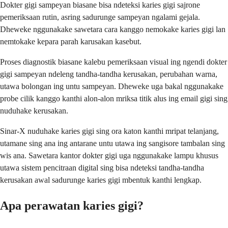
Dokter gigi sampeyan biasane bisa ndeteksi karies gigi sajrone
pemeriksaan rutin, asring sadurunge sampeyan ngalami gejala.
Dheweke nggunakake sawetara cara kanggo nemokake karies gigi lan
nemtokake kepara parah karusakan kasebut.
Proses diagnostik biasane kalebu pemeriksaan visual ing ngendi dokter
gigi sampeyan ndeleng tandha-tandha kerusakan, perubahan warna,
utawa bolongan ing untu sampeyan. Dheweke uga bakal nggunakake
probe cilik kanggo kanthi alon-alon mriksa titik alus ing email gigi sing
nuduhake kerusakan.
Sinar-X nuduhake karies gigi sing ora katon kanthi mripat telanjang,
utamane sing ana ing antarane untu utawa ing sangisore tambalan sing
wis ana. Sawetara kantor dokter gigi uga nggunakake lampu khusus
utawa sistem pencitraan digital sing bisa ndeteksi tandha-tandha
kerusakan awal sadurunge karies gigi mbentuk kanthi lengkap.
Apa perawatan karies gigi?