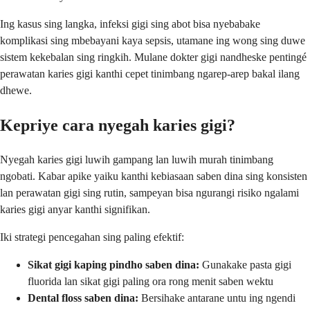
Ing kasus sing langka, infeksi gigi sing abot bisa nyebabake
komplikasi sing mbebayani kaya sepsis, utamane ing wong sing duwe
sistem kekebalan sing ringkih. Mulane dokter gigi nandheske pentingé
perawatan karies gigi kanthi cepet tinimbang ngarep-arep bakal ilang
dhewe.
Kepriye cara nyegah karies gigi?
Nyegah karies gigi luwih gampang lan luwih murah tinimbang
ngobati. Kabar apike yaiku kanthi kebiasaan saben dina sing konsisten
lan perawatan gigi sing rutin, sampeyan bisa ngurangi risiko ngalami
karies gigi anyar kanthi signifikan.
Iki strategi pencegahan sing paling efektif:
Sikat gigi kaping pindho saben dina:
Gunakake pasta gigi
fluorida lan sikat gigi paling ora rong menit saben wektu
Dental floss saben dina:
Bersihake antarane untu ing ngendi