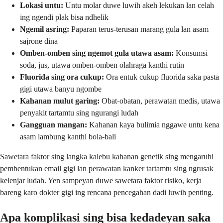
Lokasi untu:
Untu molar duwe luwih akeh lekukan lan celah
ing ngendi plak bisa ndhelik
Ngemil asring:
Paparan terus-terusan marang gula lan asam
sajrone dina
Omben-omben sing ngemot gula utawa asam:
Konsumsi
soda, jus, utawa omben-omben olahraga kanthi rutin
Fluorida sing ora cukup:
Ora entuk cukup fluorida saka pasta
gigi utawa banyu ngombe
Kahanan mulut garing:
Obat-obatan, perawatan medis, utawa
penyakit tartamtu sing ngurangi ludah
Gangguan mangan:
Kahanan kaya bulimia nggawe untu kena
asam lambung kanthi bola-bali
Sawetara faktor sing langka kalebu kahanan genetik sing mengaruhi
pembentukan email gigi lan perawatan kanker tartamtu sing ngrusak
kelenjar ludah. Yen sampeyan duwe sawetara faktor risiko, kerja
bareng karo dokter gigi ing rencana pencegahan dadi luwih penting.
Apa komplikasi sing bisa kedadeyan saka