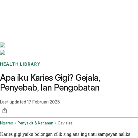
Benchmarks
Stories
FAQ
Sign up / Log in
HEALTH LIBRARY
Apa iku Karies Gigi? Gejala,
Penyebab, lan Pengobatan
Last updated
17 Februari 2025
Ngarep
Penyakit & Kahanan
Cavities
Karies gigi yaiku bolongan cilik sing ana ing untu sampeyan nalika