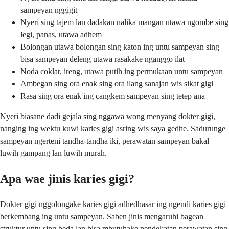
sampeyan nggigit
Nyeri sing tajem lan dadakan nalika mangan utawa ngombe sing
legi, panas, utawa adhem
Bolongan utawa bolongan sing katon ing untu sampeyan sing
bisa sampeyan deleng utawa rasakake nganggo ilat
Noda coklat, ireng, utawa putih ing permukaan untu sampeyan
Ambegan sing ora enak sing ora ilang sanajan wis sikat gigi
Rasa sing ora enak ing cangkem sampeyan sing tetep ana
Nyeri biasane dadi gejala sing nggawa wong menyang dokter gigi,
nanging ing wektu kuwi karies gigi asring wis saya gedhe. Sadurunge
sampeyan ngerteni tandha-tandha iki, perawatan sampeyan bakal
luwih gampang lan luwih murah.
Apa wae jinis karies gigi?
Dokter gigi nggolongake karies gigi adhedhasar ing ngendi karies gigi
berkembang ing untu sampeyan. Saben jinis mengaruhi bagean
struktur untu sing beda lan bisa mbutuhake pendekatan perawatan sing