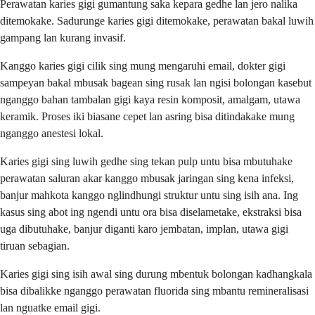
Perawatan karies gigi gumantung saka kepara gedhe lan jero nalika
ditemokake. Sadurunge karies gigi ditemokake, perawatan bakal luwih
gampang lan kurang invasif.
Kanggo karies gigi cilik sing mung mengaruhi email, dokter gigi
sampeyan bakal mbusak bagean sing rusak lan ngisi bolongan kasebut
nganggo bahan tambalan gigi kaya resin komposit, amalgam, utawa
keramik. Proses iki biasane cepet lan asring bisa ditindakake mung
nganggo anestesi lokal.
Karies gigi sing luwih gedhe sing tekan pulp untu bisa mbutuhake
perawatan saluran akar kanggo mbusak jaringan sing kena infeksi,
banjur mahkota kanggo nglindhungi struktur untu sing isih ana. Ing
kasus sing abot ing ngendi untu ora bisa diselametake, ekstraksi bisa
uga dibutuhake, banjur diganti karo jembatan, implan, utawa gigi
tiruan sebagian.
Karies gigi sing isih awal sing durung mbentuk bolongan kadhangkala
bisa dibalikke nganggo perawatan fluorida sing mbantu remineralisasi
lan nguatke email gigi.