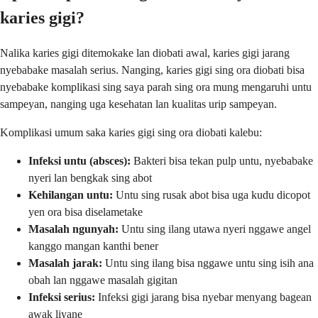
karies gigi?
Nalika karies gigi ditemokake lan diobati awal, karies gigi jarang
nyebabake masalah serius. Nanging, karies gigi sing ora diobati bisa
nyebabake komplikasi sing saya parah sing ora mung mengaruhi untu
sampeyan, nanging uga kesehatan lan kualitas urip sampeyan.
Komplikasi umum saka karies gigi sing ora diobati kalebu:
Infeksi untu (absces):
Bakteri bisa tekan pulp untu, nyebabake
nyeri lan bengkak sing abot
Kehilangan untu:
Untu sing rusak abot bisa uga kudu dicopot
yen ora bisa diselametake
Masalah ngunyah:
Untu sing ilang utawa nyeri nggawe angel
kanggo mangan kanthi bener
Masalah jarak:
Untu sing ilang bisa nggawe untu sing isih ana
obah lan nggawe masalah gigitan
Infeksi serius:
Infeksi gigi jarang bisa nyebar menyang bagean
awak liyane