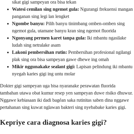
sikat gigi sampeyan ora bisa tekan
Watesi cemilan sing ngemot gula:
Ngurangi frekuensi mangan
panganan sing legi lan lengket
Ngombe banyu:
Pilih banyu tinimbang omben-omben sing
ngemot gula, utamane banyu kran sing ngemot fluorida
Ngonyang permen karet tanpa gula:
Iki mbantu ngasilake
ludah sing netralake asam
Lakoni pembersihan rutin:
Pembersihan profesional ngilangi
plak sing ora bisa sampeyan gawe dhewe ing omah
Mikir nggunakake sealant gigi:
Lapisan pelindung iki mbantu
nyegah karies gigi ing untu molar
Dokter gigi sampeyan uga bisa nyaranake perawatan fluorida
tambahan utawa obat kumur resep yen sampeyan duwe risiko dhuwur.
Nggawe kebiasaan iki dadi bagéan saka rutinitas saben dina nggawe
pertahanan sing kuwat nglawan bakteri sing nyebabake karies gigi.
Kepriye cara diagnosa karies gigi?