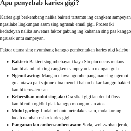
Apa penyebab karies gigi?
Karies gigi berkembang nalika bakteri tartamtu ing cangkem sampeyan
ngasilake lingkungan asam sing ngrusak email gigi. Proses iki
kedadeyan nalika sawetara faktor gabung ing kahanan sing pas kanggo
ngrusak untu sampeyan.
Faktor utama sing nyumbang kanggo pembentukan karies gigi kalebu:
Bakteri:
Bakteri sing mbebayani kaya Streptococcus mutans
kanthi alami urip ing cangkem sampeyan lan mangan gula
Ngemil asring:
Mangan utawa ngombe panganan sing ngemot
gula utawa pati sajrone dina menehi bahan bakar kanggo bakteri
kanthi terus-terusan
Kebersihan mulut sing ala:
Ora sikat gigi lan dental floss
kanthi rutin ngidini plak kanggo mbangun lan atos
Mulut garing:
Ludah mbantu netralake asam, mula kurang
ludah nambah risiko karies gigi
Panganan lan omben-omben asam:
Soda, woh-wohan jeruk,