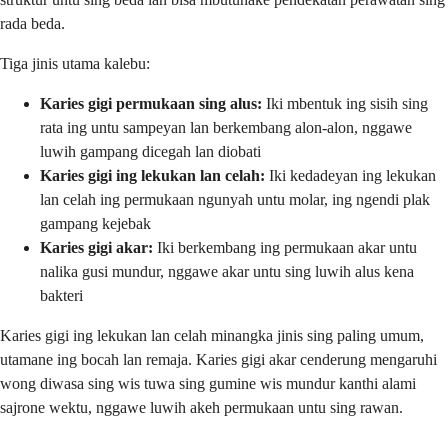
rada beda.
Tiga jinis utama kalebu:
Karies gigi permukaan sing alus:
Iki mbentuk ing sisih sing
rata ing untu sampeyan lan berkembang alon-alon, nggawe
luwih gampang dicegah lan diobati
Karies gigi ing lekukan lan celah:
Iki kedadeyan ing lekukan
lan celah ing permukaan ngunyah untu molar, ing ngendi plak
gampang kejebak
Karies gigi akar:
Iki berkembang ing permukaan akar untu
nalika gusi mundur, nggawe akar untu sing luwih alus kena
bakteri
Karies gigi ing lekukan lan celah minangka jinis sing paling umum,
utamane ing bocah lan remaja. Karies gigi akar cenderung mengaruhi
wong diwasa sing wis tuwa sing gumine wis mundur kanthi alami
sajrone wektu, nggawe luwih akeh permukaan untu sing rawan.