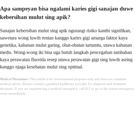
Apa sampeyan bisa ngalami karies gigi sanajan duwe
kebersihan mulut sing apik?
Sanajan kebersihan mulut sing apik ngurangi risiko kanthi signifikan,
sawetara wong luwih rentan kanggo karies gigi amarga faktor kaya
genetika, kahanan mulut garing, obat-obatan tartamtu, utawa kahanan
medis. Wong-wong iki bisa uga butuh langkah pencegahan tambahan
kaya perawatan fluorida resep utawa perawatan gigi sing luwih asring
kanggo njaga kesehatan mulut sing optimal.
Medical Disclaimer:
This article is for informational purposes only and does not constitute
medical advice. Always consult a qualified healthcare provider for diagnosis and treatment
decisions. If you are experiencing a medical emergency, call 911 or go to the nearest emergency
room immediately.