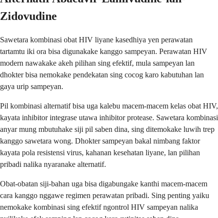
Zidovudine
Sawetara kombinasi obat HIV liyane kasedhiya yen perawatan
tartamtu iki ora bisa digunakake kanggo sampeyan. Perawatan HIV
modern nawakake akeh pilihan sing efektif, mula sampeyan lan
dhokter bisa nemokake pendekatan sing cocog karo kabutuhan lan
gaya urip sampeyan.
Pil kombinasi alternatif bisa uga kalebu macem-macem kelas obat HIV,
kayata inhibitor integrase utawa inhibitor protease. Sawetara kombinasi
anyar mung mbutuhake siji pil saben dina, sing ditemokake luwih trep
kanggo sawetara wong. Dhokter sampeyan bakal nimbang faktor
kayata pola resistensi virus, kahanan kesehatan liyane, lan pilihan
pribadi nalika nyaranake alternatif.
Obat-obatan siji-bahan uga bisa digabungake kanthi macem-macem
cara kanggo nggawe regimen perawatan pribadi. Sing penting yaiku
nemokake kombinasi sing efektif ngontrol HIV sampeyan nalika