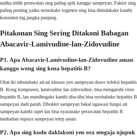
nalika milih perawatan sing paling apik kanggo sampeyan. Faktor sing
paling penting yaiku nemokake regimen sing bisa ditindakake kanthi
konsisten ing jangka panjang.
Pitakonan Sing Sering Ditakoni Babagan
Abacavir-Lamivudine-lan-Zidovudine
P1. Apa Abacavir-Lamivudine-lan-Zidovudine aman
kanggo wong sing kena hepatitis B?
Obat iki mbutuhake ati-ati khusus yen sampeyan duwe infeksi hepatitis
B. Rong komponen, lamivudine lan zidovudine, bisa mengaruhi virus
hepatitis B, lan mandhegake kanthi tiba-tiba bisa nyebabake hepatitis B
sampeyan dadi parah. Dhokter sampeyan bakal ngawasi fungsi ati
sampeyan kanthi rapet lan bisa nyaranake perawatan hepatitis B
tambahan supaya sampeyan tetep aman.
P2. Apa sing kudu daklakoni yen ora sengaja njupuk