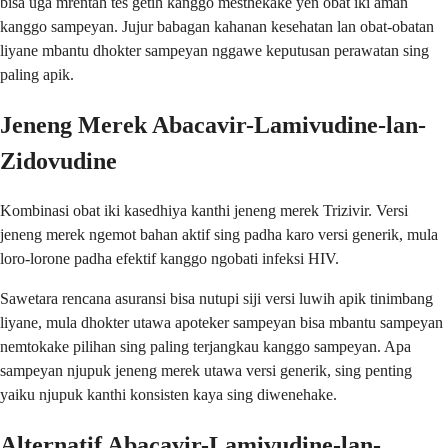
bisa uga mrentah tes getih kanggo mesthekake yen obat iki aman
kanggo sampeyan. Jujur babagan kahanan kesehatan lan obat-obatan
liyane mbantu dhokter sampeyan nggawe keputusan perawatan sing
paling apik.
Jeneng Merek Abacavir-Lamivudine-lan-
Zidovudine
Kombinasi obat iki kasedhiya kanthi jeneng merek Trizivir. Versi
jeneng merek ngemot bahan aktif sing padha karo versi generik, mula
loro-lorone padha efektif kanggo ngobati infeksi HIV.
Sawetara rencana asuransi bisa nutupi siji versi luwih apik tinimbang
liyane, mula dhokter utawa apoteker sampeyan bisa mbantu sampeyan
nemtokake pilihan sing paling terjangkau kanggo sampeyan. Apa
sampeyan njupuk jeneng merek utawa versi generik, sing penting
yaiku njupuk kanthi konsisten kaya sing diwenehake.
Alternatif Abacavir-Lamivudine-lan-