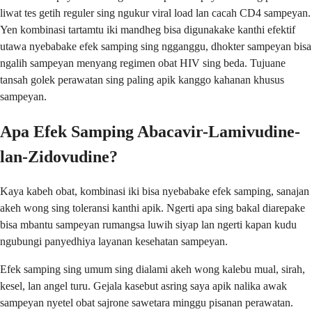
liwat tes getih reguler sing ngukur viral load lan cacah CD4 sampeyan.
Yen kombinasi tartamtu iki mandheg bisa digunakake kanthi efektif
utawa nyebabake efek samping sing ngganggu, dhokter sampeyan bisa
ngalih sampeyan menyang regimen obat HIV sing beda. Tujuane
tansah golek perawatan sing paling apik kanggo kahanan khusus
sampeyan.
Apa Efek Samping Abacavir-Lamivudine-
lan-Zidovudine?
Kaya kabeh obat, kombinasi iki bisa nyebabake efek samping, sanajan
akeh wong sing toleransi kanthi apik. Ngerti apa sing bakal diarepake
bisa mbantu sampeyan rumangsa luwih siyap lan ngerti kapan kudu
ngubungi panyedhiya layanan kesehatan sampeyan.
Efek samping sing umum sing dialami akeh wong kalebu mual, sirah,
kesel, lan angel turu. Gejala kasebut asring saya apik nalika awak
sampeyan nyetel obat sajrone sawetara minggu pisanan perawatan.