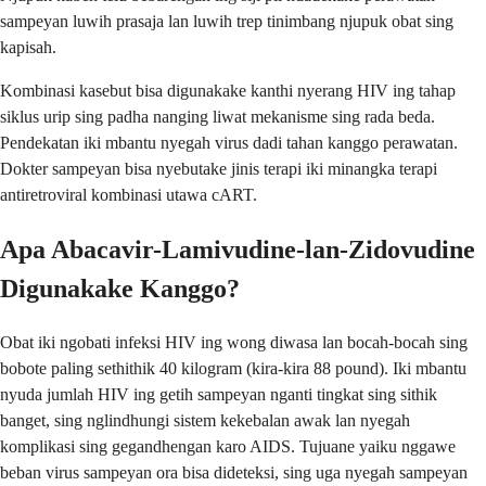
sampeyan luwih prasaja lan luwih trep tinimbang njupuk obat sing
kapisah.
Kombinasi kasebut bisa digunakake kanthi nyerang HIV ing tahap
siklus urip sing padha nanging liwat mekanisme sing rada beda.
Pendekatan iki mbantu nyegah virus dadi tahan kanggo perawatan.
Dokter sampeyan bisa nyebutake jinis terapi iki minangka terapi
antiretroviral kombinasi utawa cART.
Apa Abacavir-Lamivudine-lan-Zidovudine
Digunakake Kanggo?
Obat iki ngobati infeksi HIV ing wong diwasa lan bocah-bocah sing
bobote paling sethithik 40 kilogram (kira-kira 88 pound). Iki mbantu
nyuda jumlah HIV ing getih sampeyan nganti tingkat sing sithik
banget, sing nglindhungi sistem kekebalan awak lan nyegah
komplikasi sing gegandhengan karo AIDS. Tujuane yaiku nggawe
beban virus sampeyan ora bisa dideteksi, sing uga nyegah sampeyan