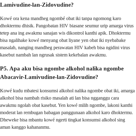
Lamivudine-lan-Zidovudine?
Kowé ora kena mandheg ngombé obat iki tanpa ngomong karo
dhoktermu dhisik. Pangobatan HIV biasane seumur urip amarga virus
tetep ana ing awakmu sanajan wis dikontrol kanthi apik. Dhoktermu
bisa ngalihake kowé menyang obat liyane yen obat iki nyebabake
masalah, nanging mandheg perawatan HIV kabeh bisa ngidini virus
kasebut nambah lan ngrusak sistem kekebalan awakmu.
P5. Apa aku bisa ngombe alkohol nalika ngombe
Abacavir-Lamivudine-lan-Zidovudine?
Kowé kudu mbatesi konsumsi alkohol nalika ngombe obat iki, amarga
alkohol bisa nambah risiko masalah ati lan bisa ngganggu cara
awakmu ngolah obat kasebut. Yen kowé milih ngombe, lakoni kanthi
moderat lan rembugan babagan panggunaan alkohol karo dhoktermu.
Dheweke bisa mbantu kowé ngerti tingkat konsumsi alkohol sing
aman kanggo kahananmu.