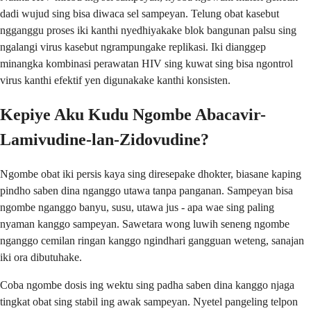
dadi wujud sing bisa diwaca sel sampeyan. Telung obat kasebut
ngganggu proses iki kanthi nyedhiyakake blok bangunan palsu sing
ngalangi virus kasebut ngrampungake replikasi. Iki dianggep
minangka kombinasi perawatan HIV sing kuwat sing bisa ngontrol
virus kanthi efektif yen digunakake kanthi konsisten.
Kepiye Aku Kudu Ngombe Abacavir-
Lamivudine-lan-Zidovudine?
Ngombe obat iki persis kaya sing diresepake dhokter, biasane kaping
pindho saben dina nganggo utawa tanpa panganan. Sampeyan bisa
ngombe nganggo banyu, susu, utawa jus - apa wae sing paling
nyaman kanggo sampeyan. Sawetara wong luwih seneng ngombe
nganggo cemilan ringan kanggo ngindhari gangguan weteng, sanajan
iki ora dibutuhake.
Coba ngombe dosis ing wektu sing padha saben dina kanggo njaga
tingkat obat sing stabil ing awak sampeyan. Nyetel pangeling telpon