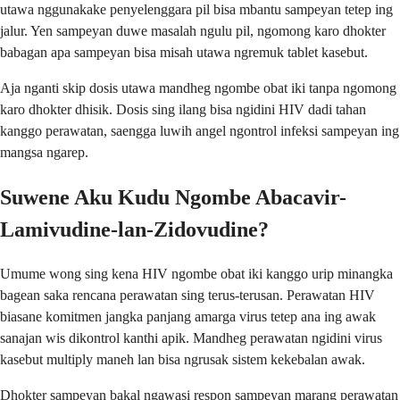
utawa nggunakake penyelenggara pil bisa mbantu sampeyan tetep ing
jalur. Yen sampeyan duwe masalah ngulu pil, ngomong karo dhokter
babagan apa sampeyan bisa misah utawa ngremuk tablet kasebut.
Aja nganti skip dosis utawa mandheg ngombe obat iki tanpa ngomong
karo dhokter dhisik. Dosis sing ilang bisa ngidini HIV dadi tahan
kanggo perawatan, saengga luwih angel ngontrol infeksi sampeyan ing
mangsa ngarep.
Suwene Aku Kudu Ngombe Abacavir-
Lamivudine-lan-Zidovudine?
Umume wong sing kena HIV ngombe obat iki kanggo urip minangka
bagean saka rencana perawatan sing terus-terusan. Perawatan HIV
biasane komitmen jangka panjang amarga virus tetep ana ing awak
sanajan wis dikontrol kanthi apik. Mandheg perawatan ngidini virus
kasebut multiply maneh lan bisa ngrusak sistem kekebalan awak.
Dhokter sampeyan bakal ngawasi respon sampeyan marang perawatan