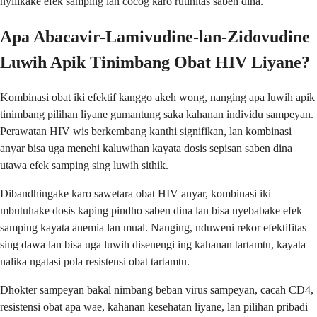
nyilikake efek samping lan cocog karo rutinitas saben dina.
Apa Abacavir-Lamivudine-lan-Zidovudine
Luwih Apik Tinimbang Obat HIV Liyane?
Kombinasi obat iki efektif kanggo akeh wong, nanging apa luwih apik
tinimbang pilihan liyane gumantung saka kahanan individu sampeyan.
Perawatan HIV wis berkembang kanthi signifikan, lan kombinasi
anyar bisa uga menehi kaluwihan kayata dosis sepisan saben dina
utawa efek samping sing luwih sithik.
Dibandhingake karo sawetara obat HIV anyar, kombinasi iki
mbutuhake dosis kaping pindho saben dina lan bisa nyebabake efek
samping kayata anemia lan mual. Nanging, nduweni rekor efektifitas
sing dawa lan bisa uga luwih disenengi ing kahanan tartamtu, kayata
nalika ngatasi pola resistensi obat tartamtu.
Dhokter sampeyan bakal nimbang beban virus sampeyan, cacah CD4,
resistensi obat apa wae, kahanan kesehatan liyane, lan pilihan pribadi