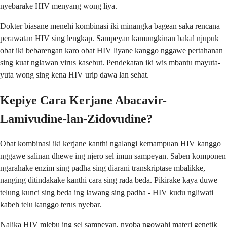
nyebarake HIV menyang wong liya.
Dokter biasane menehi kombinasi iki minangka bagean saka rencana
perawatan HIV sing lengkap. Sampeyan kamungkinan bakal njupuk
obat iki bebarengan karo obat HIV liyane kanggo nggawe pertahanan
sing kuat nglawan virus kasebut. Pendekatan iki wis mbantu mayuta-
yuta wong sing kena HIV urip dawa lan sehat.
Kepiye Cara Kerjane Abacavir-
Lamivudine-lan-Zidovudine?
Obat kombinasi iki kerjane kanthi ngalangi kemampuan HIV kanggo
nggawe salinan dhewe ing njero sel imun sampeyan. Saben komponen
ngarahake enzim sing padha sing diarani transkriptase mbalikke,
nanging ditindakake kanthi cara sing rada beda. Pikirake kaya duwe
telung kunci sing beda ing lawang sing padha - HIV kudu ngliwati
kabeh telu kanggo terus nyebar.
Nalika HIV mlebu ing sel sampeyan, nyoba ngowahi materi genetik