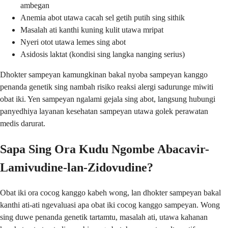
ambegan
Anemia abot utawa cacah sel getih putih sing sithik
Masalah ati kanthi kuning kulit utawa mripat
Nyeri otot utawa lemes sing abot
Asidosis laktat (kondisi sing langka nanging serius)
Dhokter sampeyan kamungkinan bakal nyoba sampeyan kanggo
penanda genetik sing nambah risiko reaksi alergi sadurunge miwiti
obat iki. Yen sampeyan ngalami gejala sing abot, langsung hubungi
panyedhiya layanan kesehatan sampeyan utawa golek perawatan
medis darurat.
Sapa Sing Ora Kudu Ngombe Abacavir-
Lamivudine-lan-Zidovudine?
Obat iki ora cocog kanggo kabeh wong, lan dhokter sampeyan bakal
kanthi ati-ati ngevaluasi apa obat iki cocog kanggo sampeyan. Wong
sing duwe penanda genetik tartamtu, masalah ati, utawa kahanan