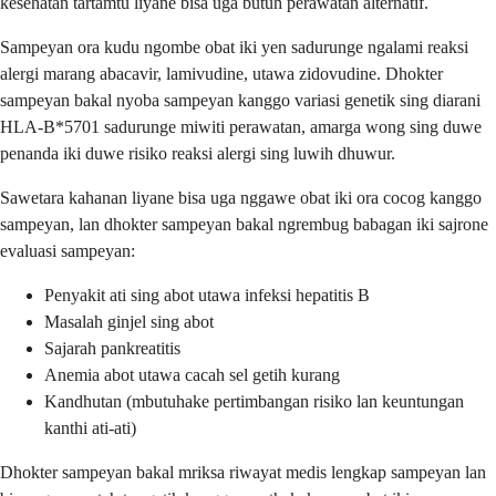
kesehatan tartamtu liyane bisa uga butuh perawatan alternatif.
Sampeyan ora kudu ngombe obat iki yen sadurunge ngalami reaksi
alergi marang abacavir, lamivudine, utawa zidovudine. Dhokter
sampeyan bakal nyoba sampeyan kanggo variasi genetik sing diarani
HLA-B*5701 sadurunge miwiti perawatan, amarga wong sing duwe
penanda iki duwe risiko reaksi alergi sing luwih dhuwur.
Sawetara kahanan liyane bisa uga nggawe obat iki ora cocog kanggo
sampeyan, lan dhokter sampeyan bakal ngrembug babagan iki sajrone
evaluasi sampeyan:
Penyakit ati sing abot utawa infeksi hepatitis B
Masalah ginjel sing abot
Sajarah pankreatitis
Anemia abot utawa cacah sel getih kurang
Kandhutan (mbutuhake pertimbangan risiko lan keuntungan
kanthi ati-ati)
Dhokter sampeyan bakal mriksa riwayat medis lengkap sampeyan lan