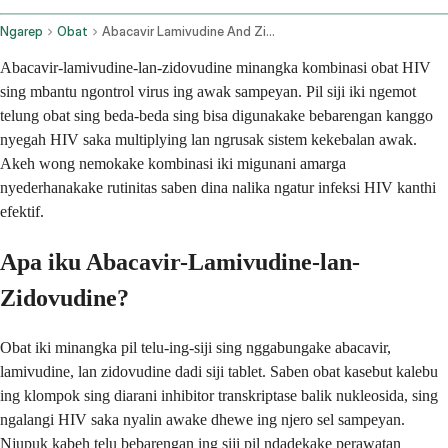
Ngarep
Obat
Abacavir Lamivudine And Zidovudine Oral Route
Abacavir-lamivudine-lan-zidovudine minangka kombinasi obat HIV
sing mbantu ngontrol virus ing awak sampeyan. Pil siji iki ngemot
telung obat sing beda-beda sing bisa digunakake bebarengan kanggo
nyegah HIV saka multiplying lan ngrusak sistem kekebalan awak.
Akeh wong nemokake kombinasi iki migunani amarga
nyederhanakake rutinitas saben dina nalika ngatur infeksi HIV kanthi
efektif.
Apa iku Abacavir-Lamivudine-lan-
Zidovudine?
Obat iki minangka pil telu-ing-siji sing nggabungake abacavir,
lamivudine, lan zidovudine dadi siji tablet. Saben obat kasebut kalebu
ing klompok sing diarani inhibitor transkriptase balik nukleosida, sing
ngalangi HIV saka nyalin awake dhewe ing njero sel sampeyan.
Njupuk kabeh telu bebarengan ing siji pil ndadekake perawatan