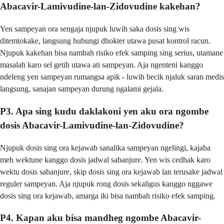
Abacavir-Lamivudine-lan-Zidovudine kakehan?
Yen sampeyan ora sengaja njupuk luwih saka dosis sing wis
ditemtokake, langsung hubungi dhokter utawa pusat kontrol racun.
Njupuk kakehan bisa nambah risiko efek samping sing serius, utamane
masalah karo sel getih utawa ati sampeyan. Aja ngenteni kanggo
ndeleng yen sampeyan rumangsa apik - luwih becik njaluk saran medis
langsung, sanajan sampeyan durung ngalami gejala.
P3. Apa sing kudu daklakoni yen aku ora ngombe
dosis Abacavir-Lamivudine-lan-Zidovudine?
Njupuk dosis sing ora kejawab sanalika sampeyan ngelingi, kajaba
meh wektune kanggo dosis jadwal sabanjure. Yen wis cedhak karo
wektu dosis sabanjure, skip dosis sing ora kejawab lan terusake jadwal
reguler sampeyan. Aja njupuk rong dosis sekaligus kanggo nggawe
dosis sing ora kejawab, amarga iki bisa nambah risiko efek samping.
P4. Kapan aku bisa mandheg ngombe Abacavir-