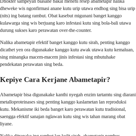
Dhokter sampeyan biasane bakal menehi resep abametapir nalika
dheweke wis ngonfirmasi anane kutu urip utawa endhog sing bisa urip
(nits) ing batang rambut. Obat kasebut migunani banget kanggo
kulawarga sing wis berjuang karo infestasi kutu sing bola-bali utawa
durung sukses karo perawatan over-the-counter.
Nalika abametapir efektif banget kanggo kutu sirah, penting kanggo
dicathet yen ora digunakake kanggo kutu awak utawa kutu kemaluan,
sing minangka macem-macem jinis infestasi sing mbutuhake
pendekatan perawatan sing beda.
Kepiye Cara Kerjane Abametapir?
Abametapir bisa digunakake kanthi nyegah enzim tartamtu sing diarani
metalloproteinases sing penting kanggo kaslametan lan reproduksi
kutu. Mekanisme iki beda banget karo perawatan kutu tradisional,
saengga efektif sanajan nglawan kutu sing wis tahan marang obat
liyane.
Nalika ditrapake ing rambut lan kulit sirah, abametapir nembus