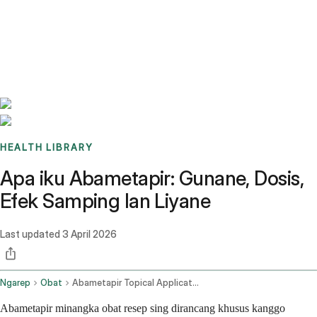
Benchmarks
Stories
FAQ
Sign up / Log in
HEALTH LIBRARY
Apa iku Abametapir: Gunane, Dosis,
Efek Samping lan Liyane
Last updated
3 April 2026
Ngarep
Obat
Abametapir Topical Application Route
Abametapir minangka obat resep sing dirancang khusus kanggo