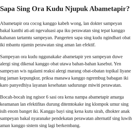
Sapa Sing Ora Kudu Njupuk Abametapir?
Abametapir ora cocog kanggo kabeh wong, lan dokter sampeyan
bakal kanthi ati-ati ngevaluasi apa iku perawatan sing tepat kanggo
kahanan tartamtu sampeyan. Pangerten sapa sing kudu ngindhari obat
iki mbantu njamin perawatan sing aman lan efektif.
Sampeyan ora kudu nggunakake abametapir yen sampeyan duwe
alergi sing dikenal kanggo obat utawa bahan-bahan kasebut. Yen
sampeyan wis ngalami reaksi alergi marang obat-obatan topikal liyane
ing jaman kepungkur, priksa manawa kanggo ngrembug babagan iki
karo panyedhiya layanan kesehatan sadurunge miwiti perawatan.
Bocah-bocah ing ngisor 6 sasi ora kena nampa abametapir amarga
keamanan lan efektifitas durung ditemtokake ing klompok umur sing
isih enom banget iki. Kanggo bayi sing kena kutu sirah, dhokter anak
sampeyan bakal nyaranake pendekatan perawatan alternatif sing luwih
aman kanggo sistem sing lagi berkembang.