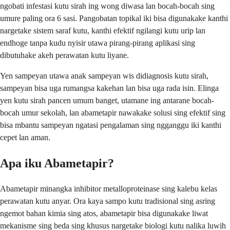
ngobati infestasi kutu sirah ing wong diwasa lan bocah-bocah sing
umure paling ora 6 sasi. Pangobatan topikal iki bisa digunakake kanthi
nargetake sistem saraf kutu, kanthi efektif ngilangi kutu urip lan
endhoge tanpa kudu nyisir utawa pirang-pirang aplikasi sing
dibutuhake akeh perawatan kutu liyane.
Yen sampeyan utawa anak sampeyan wis didiagnosis kutu sirah,
sampeyan bisa uga rumangsa kakehan lan bisa uga rada isin. Elinga
yen kutu sirah pancen umum banget, utamane ing antarane bocah-
bocah umur sekolah, lan abametapir nawakake solusi sing efektif sing
bisa mbantu sampeyan ngatasi pengalaman sing ngganggu iki kanthi
cepet lan aman.
Apa iku Abametapir?
Abametapir minangka inhibitor metalloproteinase sing kalebu kelas
perawatan kutu anyar. Ora kaya sampo kutu tradisional sing asring
ngemot bahan kimia sing atos, abametapir bisa digunakake liwat
mekanisme sing beda sing khusus nargetake biologi kutu nalika luwih