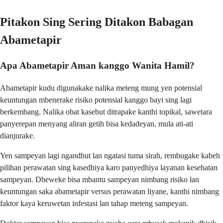
Pitakon Sing Sering Ditakon Babagan
Abametapir
Apa Abametapir Aman kanggo Wanita Hamil?
Abametapir kudu digunakake nalika meteng mung yen potensial
keuntungan mbenerake risiko potensial kanggo bayi sing lagi
berkembang. Nalika obat kasebut ditrapake kanthi topikal, sawetara
panyerepan menyang aliran getih bisa kedadeyan, mula ati-ati
dianjurake.
Yen sampeyan lagi ngandhut lan ngatasi tuma sirah, rembugake kabeh
pilihan perawatan sing kasedhiya karo panyedhiya layanan kesehatan
sampeyan. Dheweke bisa mbantu sampeyan nimbang risiko lan
keuntungan saka abametapir versus perawatan liyane, kanthi nimbang
faktor kaya keruwetan infestasi lan tahap meteng sampeyan.