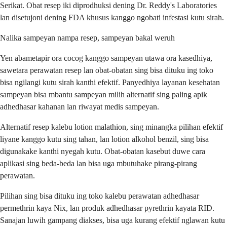
Serikat. Obat resep iki diprodhuksi dening Dr. Reddy's Laboratories
lan disetujoni dening FDA khusus kanggo ngobati infestasi kutu sirah.
Nalika sampeyan nampa resep, sampeyan bakal weruh
Yen abametapir ora cocog kanggo sampeyan utawa ora kasedhiya,
sawetara perawatan resep lan obat-obatan sing bisa dituku ing toko
bisa ngilangi kutu sirah kanthi efektif. Panyedhiya layanan kesehatan
sampeyan bisa mbantu sampeyan milih alternatif sing paling apik
adhedhasar kahanan lan riwayat medis sampeyan.
Alternatif resep kalebu lotion malathion, sing minangka pilihan efektif
liyane kanggo kutu sing tahan, lan lotion alkohol benzil, sing bisa
digunakake kanthi nyegah kutu. Obat-obatan kasebut duwe cara
aplikasi sing beda-beda lan bisa uga mbutuhake pirang-pirang
perawatan.
Pilihan sing bisa dituku ing toko kalebu perawatan adhedhasar
permethrin kaya Nix, lan produk adhedhasar pyrethrin kayata RID.
Sanajan luwih gampang diakses, bisa uga kurang efektif nglawan kutu