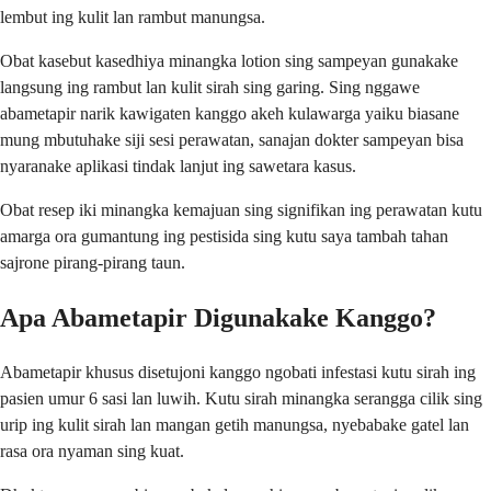
lembut ing kulit lan rambut manungsa.
Obat kasebut kasedhiya minangka lotion sing sampeyan gunakake
langsung ing rambut lan kulit sirah sing garing. Sing nggawe
abametapir narik kawigaten kanggo akeh kulawarga yaiku biasane
mung mbutuhake siji sesi perawatan, sanajan dokter sampeyan bisa
nyaranake aplikasi tindak lanjut ing sawetara kasus.
Obat resep iki minangka kemajuan sing signifikan ing perawatan kutu
amarga ora gumantung ing pestisida sing kutu saya tambah tahan
sajrone pirang-pirang taun.
Apa Abametapir Digunakake Kanggo?
Abametapir khusus disetujoni kanggo ngobati infestasi kutu sirah ing
pasien umur 6 sasi lan luwih. Kutu sirah minangka serangga cilik sing
urip ing kulit sirah lan mangan getih manungsa, nyebabake gatel lan
rasa ora nyaman sing kuat.