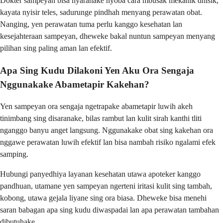
Dokter sampeyan bisa nyaranake nyoba cara mbusak mekanik dhisik,
kayata nyisir teles, sadurunge pindhah menyang perawatan obat.
Nanging, yen perawatan tuma perlu kanggo kesehatan lan
kesejahteraan sampeyan, dheweke bakal nuntun sampeyan menyang
pilihan sing paling aman lan efektif.
Apa Sing Kudu Dilakoni Yen Aku Ora Sengaja
Nggunakake Abametapir Kakehan?
Yen sampeyan ora sengaja ngetrapake abametapir luwih akeh
tinimbang sing disaranake, bilas rambut lan kulit sirah kanthi tliti
nganggo banyu anget langsung. Nggunakake obat sing kakehan ora
nggawe perawatan luwih efektif lan bisa nambah risiko ngalami efek
samping.
Hubungi panyedhiya layanan kesehatan utawa apoteker kanggo
pandhuan, utamane yen sampeyan ngerteni iritasi kulit sing tambah,
kobong, utawa gejala liyane sing ora biasa. Dheweke bisa menehi
saran babagan apa sing kudu diwaspadai lan apa perawatan tambahan
dibutuhake.