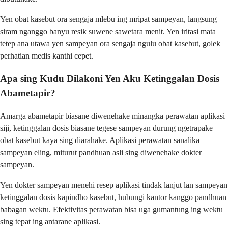
Yen obat kasebut ora sengaja mlebu ing mripat sampeyan, langsung
siram nganggo banyu resik suwene sawetara menit. Yen iritasi mata
tetep ana utawa yen sampeyan ora sengaja ngulu obat kasebut, golek
perhatian medis kanthi cepet.
Apa sing Kudu Dilakoni Yen Aku Ketinggalan Dosis
Abametapir?
Amarga abametapir biasane diwenehake minangka perawatan aplikasi
siji, ketinggalan dosis biasane tegese sampeyan durung ngetrapake
obat kasebut kaya sing diarahake. Aplikasi perawatan sanalika
sampeyan eling, miturut pandhuan asli sing diwenehake dokter
sampeyan.
Yen dokter sampeyan menehi resep aplikasi tindak lanjut lan sampeyan
ketinggalan dosis kapindho kasebut, hubungi kantor kanggo pandhuan
babagan wektu. Efektivitas perawatan bisa uga gumantung ing wektu
sing tepat ing antarane aplikasi.