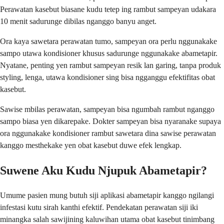
Perawatan kasebut biasane kudu tetep ing rambut sampeyan udakara
10 menit sadurunge dibilas nganggo banyu anget.
Ora kaya sawetara perawatan tumo, sampeyan ora perlu nggunakake
sampo utawa kondisioner khusus sadurunge nggunakake abametapir.
Nyatane, penting yen rambut sampeyan resik lan garing, tanpa produk
styling, lenga, utawa kondisioner sing bisa ngganggu efektifitas obat
kasebut.
Sawise mbilas perawatan, sampeyan bisa ngumbah rambut nganggo
sampo biasa yen dikarepake. Dokter sampeyan bisa nyaranake supaya
ora nggunakake kondisioner rambut sawetara dina sawise perawatan
kanggo mesthekake yen obat kasebut duwe efek lengkap.
Suwene Aku Kudu Njupuk Abametapir?
Umume pasien mung butuh siji aplikasi abametapir kanggo ngilangi
infestasi kutu sirah kanthi efektif. Pendekatan perawatan siji iki
minangka salah sawijining kaluwihan utama obat kasebut tinimbang