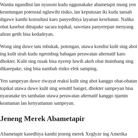
Wanita ngandhut lan nyusoni kudu nggunakake abametapir mung yen
keuntungan potensial ngluwihi risiko, lan keputusan iki kudu tansah
digawe kanthi konsultasi karo panyedhiya layanan kesehatan. Nalika
obat kasebut ditrapake sacara topikal, sawetara panyerepan menyang
aliran getih bisa kedadeyan.
Wong sing duwe tatu mbukak, potongan, utawa kondisi kulit sing abot
ing kulit sirah kudu ngrembug babagan perawatan alternatif karo
dhokter. Kulit sing rusak bisa nyerep luwih akeh obat tinimbang sing
dikarepake, sing bisa nambah risiko efek samping.
Yen sampeyan duwe riwayat reaksi kulit sing abot kanggo obat-obatan
topikal utawa duwe kulit sing sensitif banget, dhokter sampeyan bisa
nyaranake tes tambalan utawa perawatan alternatif kanggo njamin
keamanan lan kenyamanan sampeyan.
Jeneng Merek Abametapir
Abametapir kasedhiya kanthi jeneng merek Xeglyze ing Amerika