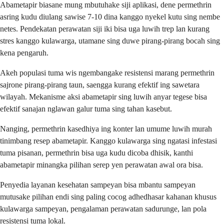
Abametapir biasane mung mbutuhake siji aplikasi, dene permethrin
asring kudu diulang sawise 7-10 dina kanggo nyekel kutu sing nembe
netes. Pendekatan perawatan siji iki bisa uga luwih trep lan kurang
stres kanggo kulawarga, utamane sing duwe pirang-pirang bocah sing
kena pengaruh.
Akeh populasi tuma wis ngembangake resistensi marang permethrin
sajrone pirang-pirang taun, saengga kurang efektif ing sawetara
wilayah. Mekanisme aksi abametapir sing luwih anyar tegese bisa
efektif sanajan nglawan galur tuma sing tahan kasebut.
Nanging, permethrin kasedhiya ing konter lan umume luwih murah
tinimbang resep abametapir. Kanggo kulawarga sing ngatasi infestasi
tuma pisanan, permethrin bisa uga kudu dicoba dhisik, kanthi
abametapir minangka pilihan serep yen perawatan awal ora bisa.
Penyedia layanan kesehatan sampeyan bisa mbantu sampeyan
mutusake pilihan endi sing paling cocog adhedhasar kahanan khusus
kulawarga sampeyan, pengalaman perawatan sadurunge, lan pola
resistensi tuma lokal.