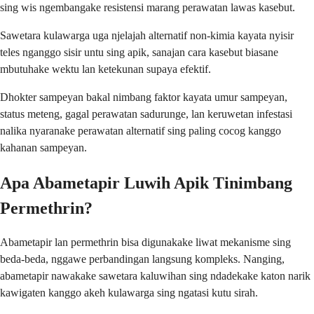
sing wis ngembangake resistensi marang perawatan lawas kasebut.
Sawetara kulawarga uga njelajah alternatif non-kimia kayata nyisir
teles nganggo sisir untu sing apik, sanajan cara kasebut biasane
mbutuhake wektu lan ketekunan supaya efektif.
Dhokter sampeyan bakal nimbang faktor kayata umur sampeyan,
status meteng, gagal perawatan sadurunge, lan keruwetan infestasi
nalika nyaranake perawatan alternatif sing paling cocog kanggo
kahanan sampeyan.
Apa Abametapir Luwih Apik Tinimbang
Permethrin?
Abametapir lan permethrin bisa digunakake liwat mekanisme sing
beda-beda, nggawe perbandingan langsung kompleks. Nanging,
abametapir nawakake sawetara kaluwihan sing ndadekake katon narik
kawigaten kanggo akeh kulawarga sing ngatasi kutu sirah.