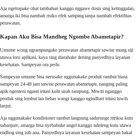
Aja ngetrapake obat tambahan kanggo nggawe dosis sing ketinggalan,
amarga iki bisa nambah risiko efek samping tanpa nambah efektifitas
perawatan.
Kapan Aku Bisa Mandheg Ngombe Abametapir?
Umume wong ngrampungake perawatan abametapir sawise mung siji
utawa loro aplikasi, kaya sing diarahake dening panyedhiya layanan
kesehatan. Sampeyan ora perlu
Sampeyan umume bisa nerusake nggunakake produk rambut biasa
sampeyan 24-48 jam sawise perawatan abametapir, nanging paling
apik ngenteni nganti iritasi kulit sirah rampung. Miwiti nganggo
produk sing lembut lan bebas wangi kanggo ngindhari iritasi luwih
lanjut.
Aja nggunakake kondisioner rambut langsung sadurunge mriksa kutu
sabanjure, amarga bisa nyebabake angel kanggo ndeleng kutu utawa
endhog sing isih ana. Panyedhiya layanan kesehatan sampeyan bakal