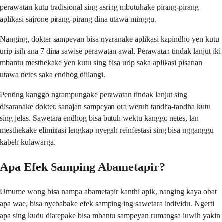
perawatan kutu tradisional sing asring mbutuhake pirang-pirang
aplikasi sajrone pirang-pirang dina utawa minggu.
Nanging, dokter sampeyan bisa nyaranake aplikasi kapindho yen kutu
urip isih ana 7 dina sawise perawatan awal. Perawatan tindak lanjut iki
mbantu mesthekake yen kutu sing bisa urip saka aplikasi pisanan
utawa netes saka endhog diilangi.
Penting kanggo ngrampungake perawatan tindak lanjut sing
disaranake dokter, sanajan sampeyan ora weruh tandha-tandha kutu
sing jelas. Sawetara endhog bisa butuh wektu kanggo netes, lan
mesthekake eliminasi lengkap nyegah reinfestasi sing bisa ngganggu
kabeh kulawarga.
Apa Efek Samping Abametapir?
Umume wong bisa nampa abametapir kanthi apik, nanging kaya obat
apa wae, bisa nyebabake efek samping ing sawetara individu. Ngerti
apa sing kudu diarepake bisa mbantu sampeyan rumangsa luwih yakin