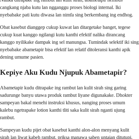
cangkang njaba kutu lan ngganggu proses biologi internal. Iki
nyebabake pati kutu diwasa lan nimfa sing berkembang ing endhog.
Obat kasebut dianggep cukup kuwat lan ditargetake banget, tegese
cukup kuat kanggo ngilangi kutu kanthi efektif nalika dirancang
kanggo nyilikake dampak ing sel manungsa. Tumindak selektif iki sing
nyebabake abametapir bisa efektif lan relatif ditoleransi kanthi apik
dening umume pasien.
Kepiye Aku Kudu Njupuk Abametapir?
Abametapir kudu ditrapake ing rambut lan kulit sirah sing garing
sadurunge banyu utawa produk rambut liyane digunakake. Dhokter
sampeyan bakal menehi instruksi khusus, nanging proses umum
kalebu ngetrapake lotion kanthi tliti saka kulit sirah nganti ujung
rambut.
Sampeyan kudu pijet obat kasebut kanthi alon-alon menyang kulit
sirah lan liwat kabeh rambut, priksa manawa saben untaian ditutupi.