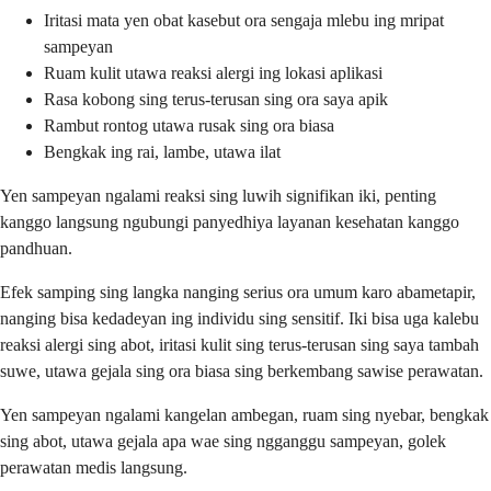
Iritasi mata yen obat kasebut ora sengaja mlebu ing mripat
sampeyan
Ruam kulit utawa reaksi alergi ing lokasi aplikasi
Rasa kobong sing terus-terusan sing ora saya apik
Rambut rontog utawa rusak sing ora biasa
Bengkak ing rai, lambe, utawa ilat
Yen sampeyan ngalami reaksi sing luwih signifikan iki, penting
kanggo langsung ngubungi panyedhiya layanan kesehatan kanggo
pandhuan.
Efek samping sing langka nanging serius ora umum karo abametapir,
nanging bisa kedadeyan ing individu sing sensitif. Iki bisa uga kalebu
reaksi alergi sing abot, iritasi kulit sing terus-terusan sing saya tambah
suwe, utawa gejala sing ora biasa sing berkembang sawise perawatan.
Yen sampeyan ngalami kangelan ambegan, ruam sing nyebar, bengkak
sing abot, utawa gejala apa wae sing ngganggu sampeyan, golek
perawatan medis langsung.