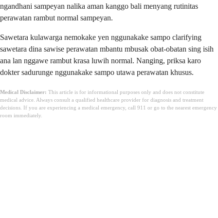
ngandhani sampeyan nalika aman kanggo bali menyang rutinitas
perawatan rambut normal sampeyan.
Sawetara kulawarga nemokake yen nggunakake sampo clarifying
sawetara dina sawise perawatan mbantu mbusak obat-obatan sing isih
ana lan nggawe rambut krasa luwih normal. Nanging, priksa karo
dokter sadurunge nggunakake sampo utawa perawatan khusus.
Medical Disclaimer:
This article is for informational purposes only and does not constitute
medical advice. Always consult a qualified healthcare provider for diagnosis and treatment
decisions. If you are experiencing a medical emergency, call 911 or go to the nearest emergency
room immediately.