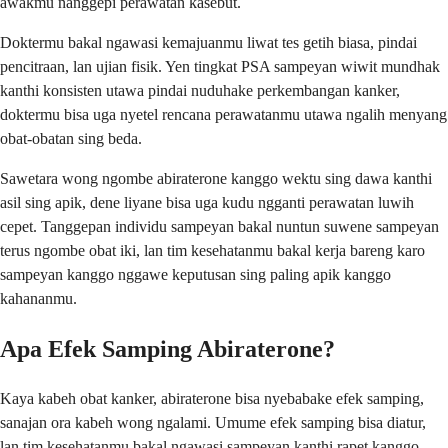
awakmu nanggepi perawatan kasebut.
Doktermu bakal ngawasi kemajuanmu liwat tes getih biasa, pindai
pencitraan, lan ujian fisik. Yen tingkat PSA sampeyan wiwit mundhak
kanthi konsisten utawa pindai nuduhake perkembangan kanker,
doktermu bisa uga nyetel rencana perawatanmu utawa ngalih menyang
obat-obatan sing beda.
Sawetara wong ngombe abiraterone kanggo wektu sing dawa kanthi
asil sing apik, dene liyane bisa uga kudu ngganti perawatan luwih
cepet. Tanggepan individu sampeyan bakal nuntun suwene sampeyan
terus ngombe obat iki, lan tim kesehatanmu bakal kerja bareng karo
sampeyan kanggo nggawe keputusan sing paling apik kanggo
kahananmu.
Apa Efek Samping Abiraterone?
Kaya kabeh obat kanker, abiraterone bisa nyebabake efek samping,
sanajan ora kabeh wong ngalami. Umume efek samping bisa diatur,
lan tim kesehatanmu bakal ngawasi sampeyan kanthi rapet kanggo