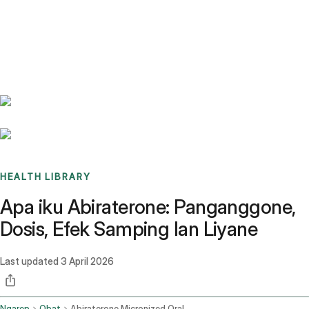
Benchmarks
Stories
FAQ
Sign up / Log in
HEALTH LIBRARY
Apa iku Abiraterone: Panganggone,
Dosis, Efek Samping lan Liyane
Last updated
3 April 2026
Ngarep
Obat
Abiraterone Micronized Oral Route