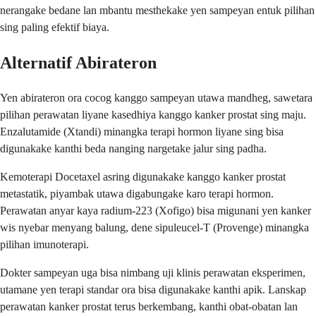
nerangake bedane lan mbantu mesthekake yen sampeyan entuk pilihan
sing paling efektif biaya.
Alternatif Abirateron
Yen abirateron ora cocog kanggo sampeyan utawa mandheg, sawetara
pilihan perawatan liyane kasedhiya kanggo kanker prostat sing maju.
Enzalutamide (Xtandi) minangka terapi hormon liyane sing bisa
digunakake kanthi beda nanging nargetake jalur sing padha.
Kemoterapi Docetaxel asring digunakake kanggo kanker prostat
metastatik, piyambak utawa digabungake karo terapi hormon.
Perawatan anyar kaya radium-223 (Xofigo) bisa migunani yen kanker
wis nyebar menyang balung, dene sipuleucel-T (Provenge) minangka
pilihan imunoterapi.
Dokter sampeyan uga bisa nimbang uji klinis perawatan eksperimen,
utamane yen terapi standar ora bisa digunakake kanthi apik. Lanskap
perawatan kanker prostat terus berkembang, kanthi obat-obatan lan