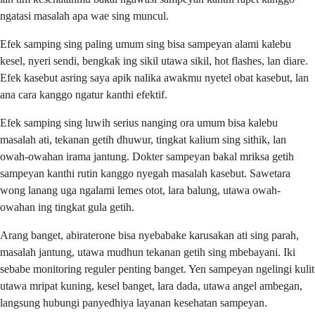
ngatasi masalah apa wae sing muncul.
Efek samping sing paling umum sing bisa sampeyan alami kalebu
kesel, nyeri sendi, bengkak ing sikil utawa sikil, hot flashes, lan diare.
Efek kasebut asring saya apik nalika awakmu nyetel obat kasebut, lan
ana cara kanggo ngatur kanthi efektif.
Efek samping sing luwih serius nanging ora umum bisa kalebu
masalah ati, tekanan getih dhuwur, tingkat kalium sing sithik, lan
owah-owahan irama jantung. Dokter sampeyan bakal mriksa getih
sampeyan kanthi rutin kanggo nyegah masalah kasebut. Sawetara
wong lanang uga ngalami lemes otot, lara balung, utawa owah-
owahan ing tingkat gula getih.
Arang banget, abiraterone bisa nyebabake karusakan ati sing parah,
masalah jantung, utawa mudhun tekanan getih sing mbebayani. Iki
sebabe monitoring reguler penting banget. Yen sampeyan ngelingi kulit
utawa mripat kuning, kesel banget, lara dada, utawa angel ambegan,
langsung hubungi panyedhiya layanan kesehatan sampeyan.