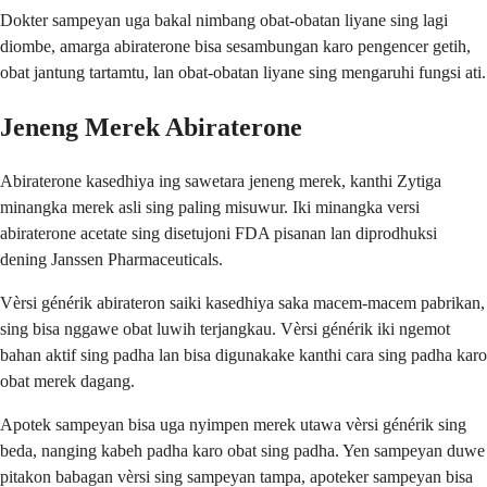
Dokter sampeyan uga bakal nimbang obat-obatan liyane sing lagi
diombe, amarga abiraterone bisa sesambungan karo pengencer getih,
obat jantung tartamtu, lan obat-obatan liyane sing mengaruhi fungsi ati.
Jeneng Merek Abiraterone
Abiraterone kasedhiya ing sawetara jeneng merek, kanthi Zytiga
minangka merek asli sing paling misuwur. Iki minangka versi
abiraterone acetate sing disetujoni FDA pisanan lan diprodhuksi
dening Janssen Pharmaceuticals.
Vèrsi générik abirateron saiki kasedhiya saka macem-macem pabrikan,
sing bisa nggawe obat luwih terjangkau. Vèrsi générik iki ngemot
bahan aktif sing padha lan bisa digunakake kanthi cara sing padha karo
obat merek dagang.
Apotek sampeyan bisa uga nyimpen merek utawa vèrsi générik sing
beda, nanging kabeh padha karo obat sing padha. Yen sampeyan duwe
pitakon babagan vèrsi sing sampeyan tampa, apoteker sampeyan bisa