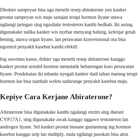
Dhokter sampeyan bisa uga menehi resep abiraterone yen kanker
prostat sampeyan wis maju sanajan terapi hormon liyane utawa
ngilangi jaringan sing ngasilake testosteron kanthi bedhah. Iki asring
digunakake nalika kanker wis nyebar menyang balung, kelenjar getah
bening, utawa organ liyane, lan perawatan konvensional ora bisa
ngontrol penyakit kasebut kanthi efektif.
Ing sawetara kasus, dokter uga menehi resep abiraterone kanggo
kanker prostat sensitif hormon metastatik bebarengan karo perawatan
liyane. Pendekatan iki mbantu nyegah kanker dadi tahan marang terapi
hormon lan bisa nambah wektu sadurunge penyakit kasebut maju.
Kepiye Cara Kerjane Abiraterone?
Abiraterone bisa digunakake kanthi ngalangi enzim sing diarani
CYP17A1, sing digunakake awak kanggo nggawe testosteron lan
androgen liyane. Sel kanker prostat biasane gumantung ing hormon
kasebut kanggo urip lan multiply, mula ngilangi pasokan bisa alon