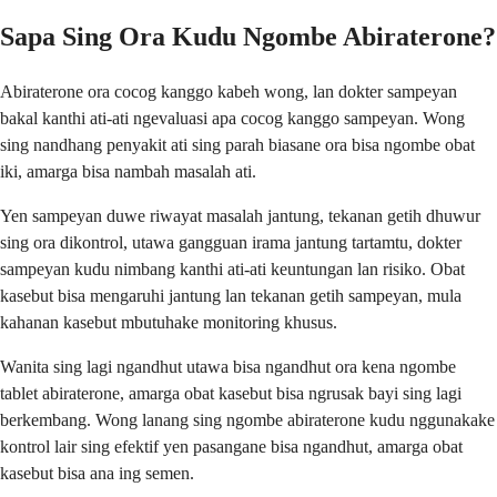
Sapa Sing Ora Kudu Ngombe Abiraterone?
Abiraterone ora cocog kanggo kabeh wong, lan dokter sampeyan
bakal kanthi ati-ati ngevaluasi apa cocog kanggo sampeyan. Wong
sing nandhang penyakit ati sing parah biasane ora bisa ngombe obat
iki, amarga bisa nambah masalah ati.
Yen sampeyan duwe riwayat masalah jantung, tekanan getih dhuwur
sing ora dikontrol, utawa gangguan irama jantung tartamtu, dokter
sampeyan kudu nimbang kanthi ati-ati keuntungan lan risiko. Obat
kasebut bisa mengaruhi jantung lan tekanan getih sampeyan, mula
kahanan kasebut mbutuhake monitoring khusus.
Wanita sing lagi ngandhut utawa bisa ngandhut ora kena ngombe
tablet abiraterone, amarga obat kasebut bisa ngrusak bayi sing lagi
berkembang. Wong lanang sing ngombe abiraterone kudu nggunakake
kontrol lair sing efektif yen pasangane bisa ngandhut, amarga obat
kasebut bisa ana ing semen.