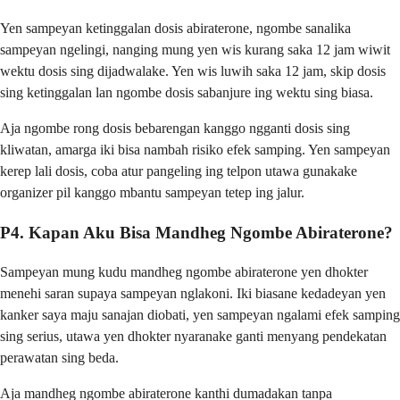
Yen sampeyan ketinggalan dosis abiraterone, ngombe sanalika
sampeyan ngelingi, nanging mung yen wis kurang saka 12 jam wiwit
wektu dosis sing dijadwalake. Yen wis luwih saka 12 jam, skip dosis
sing ketinggalan lan ngombe dosis sabanjure ing wektu sing biasa.
Aja ngombe rong dosis bebarengan kanggo ngganti dosis sing
kliwatan, amarga iki bisa nambah risiko efek samping. Yen sampeyan
kerep lali dosis, coba atur pangeling ing telpon utawa gunakake
organizer pil kanggo mbantu sampeyan tetep ing jalur.
P4. Kapan Aku Bisa Mandheg Ngombe Abiraterone?
Sampeyan mung kudu mandheg ngombe abiraterone yen dhokter
menehi saran supaya sampeyan nglakoni. Iki biasane kedadeyan yen
kanker saya maju sanajan diobati, yen sampeyan ngalami efek samping
sing serius, utawa yen dhokter nyaranake ganti menyang pendekatan
perawatan sing beda.
Aja mandheg ngombe abiraterone kanthi dumadakan tanpa