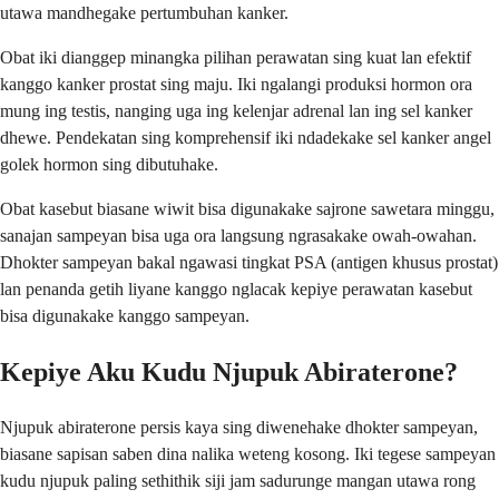
utawa mandhegake pertumbuhan kanker.
Obat iki dianggep minangka pilihan perawatan sing kuat lan efektif
kanggo kanker prostat sing maju. Iki ngalangi produksi hormon ora
mung ing testis, nanging uga ing kelenjar adrenal lan ing sel kanker
dhewe. Pendekatan sing komprehensif iki ndadekake sel kanker angel
golek hormon sing dibutuhake.
Obat kasebut biasane wiwit bisa digunakake sajrone sawetara minggu,
sanajan sampeyan bisa uga ora langsung ngrasakake owah-owahan.
Dhokter sampeyan bakal ngawasi tingkat PSA (antigen khusus prostat)
lan penanda getih liyane kanggo nglacak kepiye perawatan kasebut
bisa digunakake kanggo sampeyan.
Kepiye Aku Kudu Njupuk Abiraterone?
Njupuk abiraterone persis kaya sing diwenehake dhokter sampeyan,
biasane sapisan saben dina nalika weteng kosong. Iki tegese sampeyan
kudu njupuk paling sethithik siji jam sadurunge mangan utawa rong