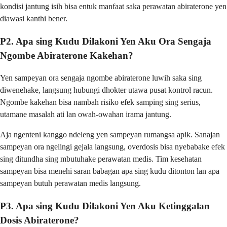
kondisi jantung isih bisa entuk manfaat saka perawatan abiraterone yen
diawasi kanthi bener.
P2. Apa sing Kudu Dilakoni Yen Aku Ora Sengaja
Ngombe Abiraterone Kakehan?
Yen sampeyan ora sengaja ngombe abiraterone luwih saka sing
diwenehake, langsung hubungi dhokter utawa pusat kontrol racun.
Ngombe kakehan bisa nambah risiko efek samping sing serius,
utamane masalah ati lan owah-owahan irama jantung.
Aja ngenteni kanggo ndeleng yen sampeyan rumangsa apik. Sanajan
sampeyan ora ngelingi gejala langsung, overdosis bisa nyebabake efek
sing ditundha sing mbutuhake perawatan medis. Tim kesehatan
sampeyan bisa menehi saran babagan apa sing kudu ditonton lan apa
sampeyan butuh perawatan medis langsung.
P3. Apa sing Kudu Dilakoni Yen Aku Ketinggalan
Dosis Abiraterone?