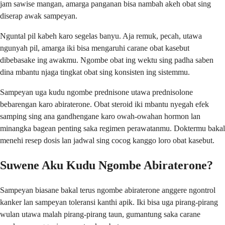
jam sawise mangan, amarga panganan bisa nambah akeh obat sing
diserap awak sampeyan.
Nguntal pil kabeh karo segelas banyu. Aja remuk, pecah, utawa
ngunyah pil, amarga iki bisa mengaruhi carane obat kasebut
dibebasake ing awakmu. Ngombe obat ing wektu sing padha saben
dina mbantu njaga tingkat obat sing konsisten ing sistemmu.
Sampeyan uga kudu ngombe prednisone utawa prednisolone
bebarengan karo abiraterone. Obat steroid iki mbantu nyegah efek
samping sing ana gandhengane karo owah-owahan hormon lan
minangka bagean penting saka regimen perawatanmu. Doktermu bakal
menehi resep dosis lan jadwal sing cocog kanggo loro obat kasebut.
Suwene Aku Kudu Ngombe Abiraterone?
Sampeyan biasane bakal terus ngombe abiraterone anggere ngontrol
kanker lan sampeyan toleransi kanthi apik. Iki bisa uga pirang-pirang
wulan utawa malah pirang-pirang taun, gumantung saka carane