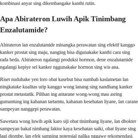
kombinasi anyar sing dikembangake kanthi rutin.
Apa Abirateron Luwih Apik Tinimbang
Enzalutamide?
Abirateron lan enzalutamide minangka perawatan sing efektif kanggo
kanker prostat sing maju, nanging bisa digunakake kanthi cara sing
rada beda. Abirateron ngalangi produksi hormon, dene enzalutamide
ngalangi kepiye sel kanker nggunakake hormon sing wis ana.
Riset nuduhake yen loro obat kasebut bisa nambah kaslametan lan
ningkatake kualitas urip kanggo wong lanang sing nandhang kanker
prostat metastatik. Pilihan ing antarane wong-wong mau asring
gumantung ing kahanan tartamtu, kahanan kesehatan liyane, lan carane
sampeyan nanggepi perawatan.
Sawetara wong luwih apik karo siji obat tinimbang liyane, lan dhokter
sampeyan bakal nimbang faktor kaya kesehatan saiki, obat liyane sing
lagi diombe, lan efek samping potensial nalika nggawe rekomendasi.