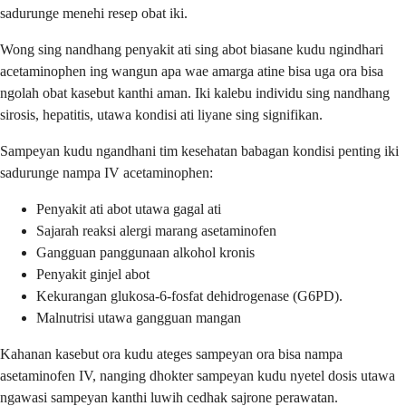
sadurunge menehi resep obat iki.
Wong sing nandhang penyakit ati sing abot biasane kudu ngindhari
acetaminophen ing wangun apa wae amarga atine bisa uga ora bisa
ngolah obat kasebut kanthi aman. Iki kalebu individu sing nandhang
sirosis, hepatitis, utawa kondisi ati liyane sing signifikan.
Sampeyan kudu ngandhani tim kesehatan babagan kondisi penting iki
sadurunge nampa IV acetaminophen:
Penyakit ati abot utawa gagal ati
Sajarah reaksi alergi marang asetaminofen
Gangguan panggunaan alkohol kronis
Penyakit ginjel abot
Kekurangan glukosa-6-fosfat dehidrogenase (G6PD).
Malnutrisi utawa gangguan mangan
Kahanan kasebut ora kudu ateges sampeyan ora bisa nampa
asetaminofen IV, nanging dhokter sampeyan kudu nyetel dosis utawa
ngawasi sampeyan kanthi luwih cedhak sajrone perawatan.