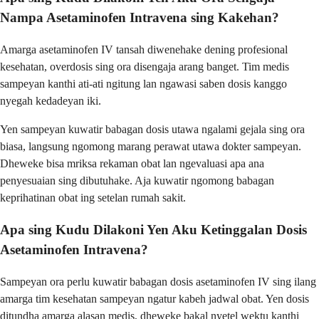
Nampa Asetaminofen Intravena sing Kakehan?
Amarga asetaminofen IV tansah diwenehake dening profesional
kesehatan, overdosis sing ora disengaja arang banget. Tim medis
sampeyan kanthi ati-ati ngitung lan ngawasi saben dosis kanggo
nyegah kedadeyan iki.
Yen sampeyan kuwatir babagan dosis utawa ngalami gejala sing ora
biasa, langsung ngomong marang perawat utawa dokter sampeyan.
Dheweke bisa mriksa rekaman obat lan ngevaluasi apa ana
penyesuaian sing dibutuhake. Aja kuwatir ngomong babagan
keprihatinan obat ing setelan rumah sakit.
Apa sing Kudu Dilakoni Yen Aku Ketinggalan Dosis
Asetaminofen Intravena?
Sampeyan ora perlu kuwatir babagan dosis asetaminofen IV sing ilang
amarga tim kesehatan sampeyan ngatur kabeh jadwal obat. Yen dosis
ditundha amarga alasan medis, dheweke bakal nyetel wektu kanthi