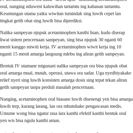
oral, nanging nduweni kaluwihan tartamtu ing kahanan tartamtu.
Keuntungan utama yaiku wiwitan tumindak sing luwih cepet lan
tingkat getih obat sing luwih bisa diprediksi.
Nalika sampeyan njupuk acetaminophen kanthi lisan, kudu diserap
liwat sistem pencernaan sampeyan, sing bisa njupuk 30 nganti 60
menit kanggo miwiti kerja. IV acetaminophen wiwit kerja ing 10
nganti 15 menit amarga langsung mlebu ing aliran getih sampeyan.
Bentuk IV utamane migunani nalika sampeyan ora bisa njupuk obat
oral amarga mual, mutah, operasi, utawa ora sadar. Uga nyedhiyakake
relief nyeri sing luwih konsisten amarga dosis sing tepat tekan aliran
getih sampeyan tanpa preduli masalah pencernaan.
Nanging, acetaminophen oral biasane luwih disenengi yen bisa amarga
luwih trep, kurang larang, lan ora mbutuhake pengawasan medis.
Umume wong bisa ngatur rasa lara kanthi efektif kanthi bentuk oral
yen wis bisa ngulu kanthi aman.