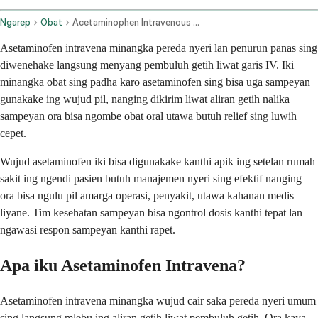
Ngarep
Obat
Acetaminophen Intravenous Route
Asetaminofen intravena minangka pereda nyeri lan penurun panas sing
diwenehake langsung menyang pembuluh getih liwat garis IV. Iki
minangka obat sing padha karo asetaminofen sing bisa uga sampeyan
gunakake ing wujud pil, nanging dikirim liwat aliran getih nalika
sampeyan ora bisa ngombe obat oral utawa butuh relief sing luwih
cepet.
Wujud asetaminofen iki bisa digunakake kanthi apik ing setelan rumah
sakit ing ngendi pasien butuh manajemen nyeri sing efektif nanging
ora bisa ngulu pil amarga operasi, penyakit, utawa kahanan medis
liyane. Tim kesehatan sampeyan bisa ngontrol dosis kanthi tepat lan
ngawasi respon sampeyan kanthi rapet.
Apa iku Asetaminofen Intravena?
Asetaminofen intravena minangka wujud cair saka pereda nyeri umum
sing langsung mlebu ing aliran getih liwat pembuluh getih. Ora kaya