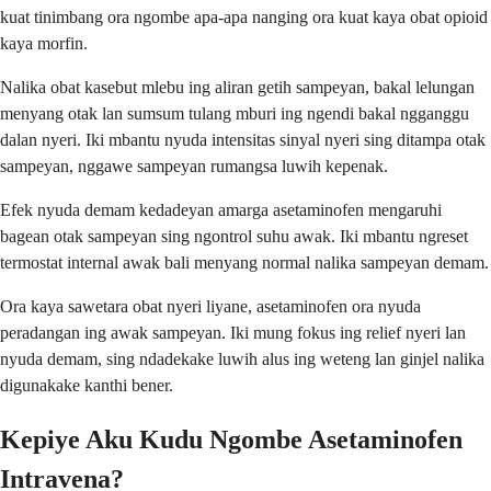
kuat tinimbang ora ngombe apa-apa nanging ora kuat kaya obat opioid
kaya morfin.
Nalika obat kasebut mlebu ing aliran getih sampeyan, bakal lelungan
menyang otak lan sumsum tulang mburi ing ngendi bakal ngganggu
dalan nyeri. Iki mbantu nyuda intensitas sinyal nyeri sing ditampa otak
sampeyan, nggawe sampeyan rumangsa luwih kepenak.
Efek nyuda demam kedadeyan amarga asetaminofen mengaruhi
bagean otak sampeyan sing ngontrol suhu awak. Iki mbantu ngreset
termostat internal awak bali menyang normal nalika sampeyan demam.
Ora kaya sawetara obat nyeri liyane, asetaminofen ora nyuda
peradangan ing awak sampeyan. Iki mung fokus ing relief nyeri lan
nyuda demam, sing ndadekake luwih alus ing weteng lan ginjel nalika
digunakake kanthi bener.
Kepiye Aku Kudu Ngombe Asetaminofen
Intravena?