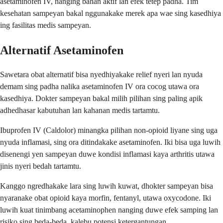
asetaminofen IV, nanging bahan aktif lan efek tetep padha. Tim
kesehatan sampeyan bakal nggunakake merek apa wae sing kasedhiya
ing fasilitas medis sampeyan.
Alternatif Asetaminofen
Sawetara obat alternatif bisa nyedhiyakake relief nyeri lan nyuda
demam sing padha nalika asetaminofen IV ora cocog utawa ora
kasedhiya. Dokter sampeyan bakal milih pilihan sing paling apik
adhedhasar kabutuhan lan kahanan medis tartamtu.
Ibuprofen IV (Caldolor) minangka pilihan non-opioid liyane sing uga
nyuda inflamasi, sing ora ditindakake asetaminofen. Iki bisa uga luwih
disenengi yen sampeyan duwe kondisi inflamasi kaya arthritis utawa
jinis nyeri bedah tartamtu.
Kanggo ngredhakake lara sing luwih kuwat, dhokter sampeyan bisa
nyaranake obat opioid kaya morfin, fentanyl, utawa oxycodone. Iki
luwih kuat tinimbang acetaminophen nanging duwe efek samping lan
risiko sing beda-beda, kalebu potensi ketergantungan.