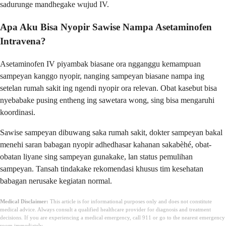
sadurunge mandhegake wujud IV.
Apa Aku Bisa Nyopir Sawise Nampa Asetaminofen
Intravena?
Asetaminofen IV piyambak biasane ora ngganggu kemampuan
sampeyan kanggo nyopir, nanging sampeyan biasane nampa ing
setelan rumah sakit ing ngendi nyopir ora relevan. Obat kasebut bisa
nyebabake pusing entheng ing sawetara wong, sing bisa mengaruhi
koordinasi.
Sawise sampeyan dibuwang saka rumah sakit, dokter sampeyan bakal
menehi saran babagan nyopir adhedhasar kahanan sakabèhé, obat-
obatan liyane sing sampeyan gunakake, lan status pemulihan
sampeyan. Tansah tindakake rekomendasi khusus tim kesehatan
babagan nerusake kegiatan normal.
Medical Disclaimer:
This article is for informational purposes only and does not constitute
medical advice. Always consult a qualified healthcare provider for diagnosis and treatment
decisions. If you are experiencing a medical emergency, call 911 or go to the nearest emergency
room immediately.