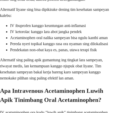
Alternatif liyane sing bisa dipikirake dening tim kesehatan sampeyan
kalebu:
IV ibuprofen kanggo keuntungan anti-inflamasi
IV ketorolac kanggo lara abot jangka pendek
Acetaminophen oral nalika sampeyan bisa ngulu kanthi aman
Pereda nyeri topikal kanggo rasa ora nyaman sing dilokalisasi
Pendekatan non-obat kaya es, panas, utawa terapi fisik
Alternatif sing paling apik gumantung ing tingkat lara sampeyan,
riwayat medis, lan kemampuan kanggo njupuk obat liyane. Tim
kesehatan sampeyan bakal kerja bareng karo sampeyan kanggo
nemokake pilihan sing paling efektif lan aman.
Apa Intravenous Acetaminophen Luwih
Apik Tinimbang Oral Acetaminophen?
IV acetaminophen ora kudu "luwih apik" tinimbang acetaminophen