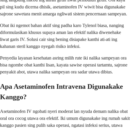
pil sing kudu dicerna dhisik, asetaminofen IV wiwit bisa digunakake
sajrone sawetara menit amarga ngliwati sistem pencernaan sampeyan.
Obat iki ngemot bahan aktif sing padha karo Tylenol biasa, nanging
diformulasikan khusus supaya aman lan efektif nalika diwenehake
liwat garis IV. Solusi cair sing bening disiapake kanthi ati-ati ing
kahanan steril kanggo nyegah risiko infeksi.
Penyedia layanan kesehatan asring milih rute iki nalika sampeyan ora
bisa ngombe obat kanthi lisan, kayata sawise operasi tartamtu, sajrone
penyakit abot, utawa nalika sampeyan ora sadar utawa dibius.
Apa Asetaminofen Intravena Digunakake
Kanggo?
Asetaminofen IV ngobati nyeri moderat lan nyuda demam nalika obat
oral ora cocog utawa ora efektif. Iki umum digunakake ing rumah sakit
kanggo pasien sing pulih saka operasi, ngatasi infeksi serius, utawa