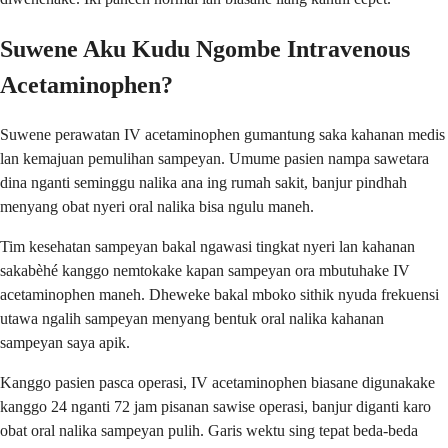
Suwene Aku Kudu Ngombe Intravenous
Acetaminophen?
Suwene perawatan IV acetaminophen gumantung saka kahanan medis
lan kemajuan pemulihan sampeyan. Umume pasien nampa sawetara
dina nganti seminggu nalika ana ing rumah sakit, banjur pindhah
menyang obat nyeri oral nalika bisa ngulu maneh.
Tim kesehatan sampeyan bakal ngawasi tingkat nyeri lan kahanan
sakabèhé kanggo nemtokake kapan sampeyan ora mbutuhake IV
acetaminophen maneh. Dheweke bakal mboko sithik nyuda frekuensi
utawa ngalih sampeyan menyang bentuk oral nalika kahanan
sampeyan saya apik.
Kanggo pasien pasca operasi, IV acetaminophen biasane digunakake
kanggo 24 nganti 72 jam pisanan sawise operasi, banjur diganti karo
obat oral nalika sampeyan pulih. Garis wektu sing tepat beda-beda