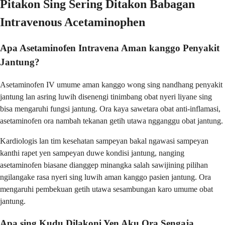
Pitakon Sing Sering Ditakon Babagan
Intravenous Acetaminophen
Apa Asetaminofen Intravena Aman kanggo Penyakit
Jantung?
Asetaminofen IV umume aman kanggo wong sing nandhang penyakit
jantung lan asring luwih disenengi tinimbang obat nyeri liyane sing
bisa mengaruhi fungsi jantung. Ora kaya sawetara obat anti-inflamasi,
asetaminofen ora nambah tekanan getih utawa ngganggu obat jantung.
Kardiologis lan tim kesehatan sampeyan bakal ngawasi sampeyan
kanthi rapet yen sampeyan duwe kondisi jantung, nanging
asetaminofen biasane dianggep minangka salah sawijining pilihan
ngilangake rasa nyeri sing luwih aman kanggo pasien jantung. Ora
mengaruhi pembekuan getih utawa sesambungan karo umume obat
jantung.
Apa sing Kudu Dilakoni Yen Aku Ora Sengaja