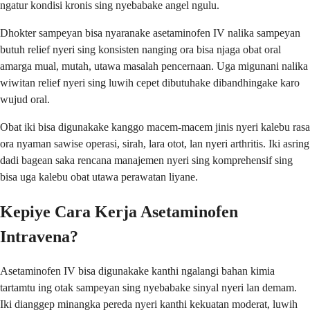
ngatur kondisi kronis sing nyebabake angel ngulu.
Dhokter sampeyan bisa nyaranake asetaminofen IV nalika sampeyan
butuh relief nyeri sing konsisten nanging ora bisa njaga obat oral
amarga mual, mutah, utawa masalah pencernaan. Uga migunani nalika
wiwitan relief nyeri sing luwih cepet dibutuhake dibandhingake karo
wujud oral.
Obat iki bisa digunakake kanggo macem-macem jinis nyeri kalebu rasa
ora nyaman sawise operasi, sirah, lara otot, lan nyeri arthritis. Iki asring
dadi bagean saka rencana manajemen nyeri sing komprehensif sing
bisa uga kalebu obat utawa perawatan liyane.
Kepiye Cara Kerja Asetaminofen
Intravena?
Asetaminofen IV bisa digunakake kanthi ngalangi bahan kimia
tartamtu ing otak sampeyan sing nyebabake sinyal nyeri lan demam.
Iki dianggep minangka pereda nyeri kanthi kekuatan moderat, luwih