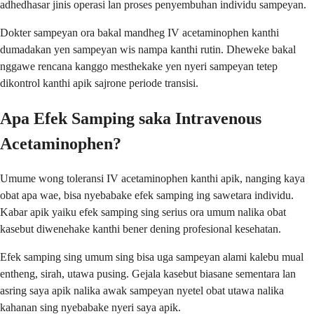
adhedhasar jinis operasi lan proses penyembuhan individu sampeyan.
Dokter sampeyan ora bakal mandheg IV acetaminophen kanthi
dumadakan yen sampeyan wis nampa kanthi rutin. Dheweke bakal
nggawe rencana kanggo mesthekake yen nyeri sampeyan tetep
dikontrol kanthi apik sajrone periode transisi.
Apa Efek Samping saka Intravenous
Acetaminophen?
Umume wong toleransi IV acetaminophen kanthi apik, nanging kaya
obat apa wae, bisa nyebabake efek samping ing sawetara individu.
Kabar apik yaiku efek samping sing serius ora umum nalika obat
kasebut diwenehake kanthi bener dening profesional kesehatan.
Efek samping sing umum sing bisa uga sampeyan alami kalebu mual
entheng, sirah, utawa pusing. Gejala kasebut biasane sementara lan
asring saya apik nalika awak sampeyan nyetel obat utawa nalika
kahanan sing nyebabake nyeri saya apik.