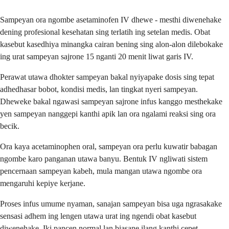
Sampeyan ora ngombe asetaminofen IV dhewe - mesthi diwenehake
dening profesional kesehatan sing terlatih ing setelan medis. Obat
kasebut kasedhiya minangka cairan bening sing alon-alon dilebokake
ing urat sampeyan sajrone 15 nganti 20 menit liwat garis IV.
Perawat utawa dhokter sampeyan bakal nyiyapake dosis sing tepat
adhedhasar bobot, kondisi medis, lan tingkat nyeri sampeyan.
Dheweke bakal ngawasi sampeyan sajrone infus kanggo mesthekake
yen sampeyan nanggepi kanthi apik lan ora ngalami reaksi sing ora
becik.
Ora kaya acetaminophen oral, sampeyan ora perlu kuwatir babagan
ngombe karo panganan utawa banyu. Bentuk IV ngliwati sistem
pencernaan sampeyan kabeh, mula mangan utawa ngombe ora
mengaruhi kepiye kerjane.
Proses infus umume nyaman, sanajan sampeyan bisa uga ngrasakake
sensasi adhem ing lengen utawa urat ing ngendi obat kasebut
diwenehake. Iki pancen normal lan biasane ilang kanthi cepet.