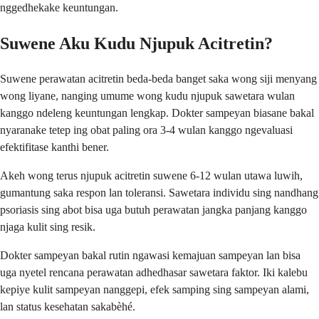
nggedhekake keuntungan.
Suwene Aku Kudu Njupuk Acitretin?
Suwene perawatan acitretin beda-beda banget saka wong siji menyang
wong liyane, nanging umume wong kudu njupuk sawetara wulan
kanggo ndeleng keuntungan lengkap. Dokter sampeyan biasane bakal
nyaranake tetep ing obat paling ora 3-4 wulan kanggo ngevaluasi
efektifitase kanthi bener.
Akeh wong terus njupuk acitretin suwene 6-12 wulan utawa luwih,
gumantung saka respon lan toleransi. Sawetara individu sing nandhang
psoriasis sing abot bisa uga butuh perawatan jangka panjang kanggo
njaga kulit sing resik.
Dokter sampeyan bakal rutin ngawasi kemajuan sampeyan lan bisa
uga nyetel rencana perawatan adhedhasar sawetara faktor. Iki kalebu
kepiye kulit sampeyan nanggepi, efek samping sing sampeyan alami,
lan status kesehatan sakabèhé.