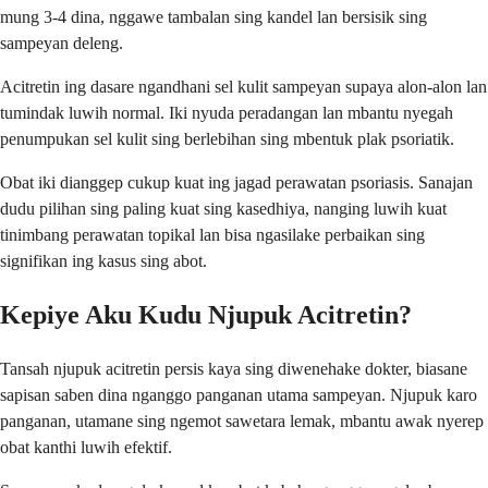
mung 3-4 dina, nggawe tambalan sing kandel lan bersisik sing
sampeyan deleng.
Acitretin ing dasare ngandhani sel kulit sampeyan supaya alon-alon lan
tumindak luwih normal. Iki nyuda peradangan lan mbantu nyegah
penumpukan sel kulit sing berlebihan sing mbentuk plak psoriatik.
Obat iki dianggep cukup kuat ing jagad perawatan psoriasis. Sanajan
dudu pilihan sing paling kuat sing kasedhiya, nanging luwih kuat
tinimbang perawatan topikal lan bisa ngasilake perbaikan sing
signifikan ing kasus sing abot.
Kepiye Aku Kudu Njupuk Acitretin?
Tansah njupuk acitretin persis kaya sing diwenehake dokter, biasane
sapisan saben dina nganggo panganan utama sampeyan. Njupuk karo
panganan, utamane sing ngemot sawetara lemak, mbantu awak nyerep
obat kanthi luwih efektif.