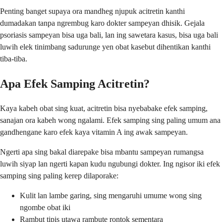
Penting banget supaya ora mandheg njupuk acitretin kanthi
dumadakan tanpa ngrembug karo dokter sampeyan dhisik. Gejala
psoriasis sampeyan bisa uga bali, lan ing sawetara kasus, bisa uga bali
luwih elek tinimbang sadurunge yen obat kasebut dihentikan kanthi
tiba-tiba.
Apa Efek Samping Acitretin?
Kaya kabeh obat sing kuat, acitretin bisa nyebabake efek samping,
sanajan ora kabeh wong ngalami. Efek samping sing paling umum ana
gandhengane karo efek kaya vitamin A ing awak sampeyan.
Ngerti apa sing bakal diarepake bisa mbantu sampeyan rumangsa
luwih siyap lan ngerti kapan kudu ngubungi dokter. Ing ngisor iki efek
samping sing paling kerep dilaporake:
Kulit lan lambe garing, sing mengaruhi umume wong sing
ngombe obat iki
Rambut tipis utawa rambute rontok sementara