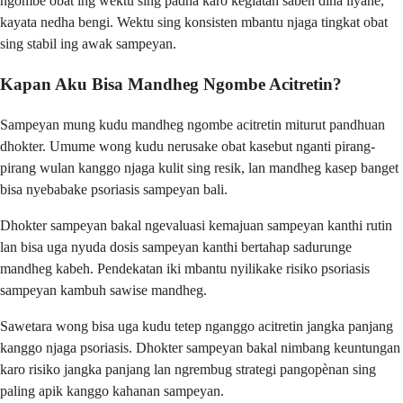
ngombe obat ing wektu sing padha karo kegiatan saben dina liyane,
kayata nedha bengi. Wektu sing konsisten mbantu njaga tingkat obat
sing stabil ing awak sampeyan.
Kapan Aku Bisa Mandheg Ngombe Acitretin?
Sampeyan mung kudu mandheg ngombe acitretin miturut pandhuan
dhokter. Umume wong kudu nerusake obat kasebut nganti pirang-
pirang wulan kanggo njaga kulit sing resik, lan mandheg kasep banget
bisa nyebabake psoriasis sampeyan bali.
Dhokter sampeyan bakal ngevaluasi kemajuan sampeyan kanthi rutin
lan bisa uga nyuda dosis sampeyan kanthi bertahap sadurunge
mandheg kabeh. Pendekatan iki mbantu nyilikake risiko psoriasis
sampeyan kambuh sawise mandheg.
Sawetara wong bisa uga kudu tetep nganggo acitretin jangka panjang
kanggo njaga psoriasis. Dhokter sampeyan bakal nimbang keuntungan
karo risiko jangka panjang lan ngrembug strategi pangopènan sing
paling apik kanggo kahanan sampeyan.