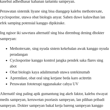
kasebut adhedhasar kahanan tartamtu sampeyan.
Perawatan sistemik liyane sing bisa dianggep kalebu methotrexate,
cyclosporine, utawa obat biologis anyar. Saben duwe kaluwihan lan
efek samping potensial kanggo dipikirake.
Ing ngisor iki sawetara alternatif sing bisa dirembug dening dhokter
sampeyan:
Methotrexate, sing nyuda sistem kekebalan awak kanggo nyuda
peradangan
Cyclosporine kanggo kontrol jangka pendek saka flares sing
abot
Obat biologis kaya adalimumab utawa ustekinumab
Apremilast, obat oral sing kerjane beda karo acitretin
Perawatan fototerapi nggunakake cahya UV
Alternatif sing paling apik gumantung ing akeh faktor, kalebu riwayat
medis sampeyan, keruwetan psoriasis sampeyan, lan pilihan pribadi
sampeyan. Dokter sampeyan bakal kerja bareng sampeyan kanggo