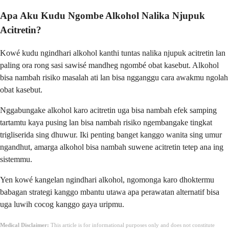
Apa Aku Kudu Ngombe Alkohol Nalika Njupuk
Acitretin?
Kowé kudu ngindhari alkohol kanthi tuntas nalika njupuk acitretin lan
paling ora rong sasi sawisé mandheg ngombé obat kasebut. Alkohol
bisa nambah risiko masalah ati lan bisa ngganggu cara awakmu ngolah
obat kasebut.
Nggabungake alkohol karo acitretin uga bisa nambah efek samping
tartamtu kaya pusing lan bisa nambah risiko ngembangake tingkat
trigliserida sing dhuwur. Iki penting banget kanggo wanita sing umur
ngandhut, amarga alkohol bisa nambah suwene acitretin tetep ana ing
sistemmu.
Yen kowé kangelan ngindhari alkohol, ngomonga karo dhoktermu
babagan strategi kanggo mbantu utawa apa perawatan alternatif bisa
uga luwih cocog kanggo gaya uripmu.
Medical Disclaimer:
This article is for informational purposes only and does not constitute