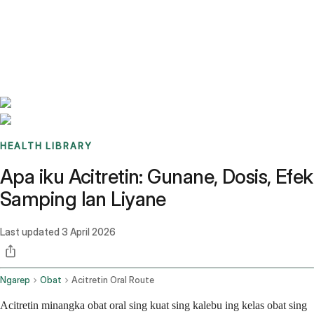
Benchmarks
Stories
FAQ
Sign up / Log in
HEALTH LIBRARY
Apa iku Acitretin: Gunane, Dosis, Efek
Samping lan Liyane
Last updated
3 April 2026
Ngarep
Obat
Acitretin Oral Route
Acitretin minangka obat oral sing kuat sing kalebu ing kelas obat sing