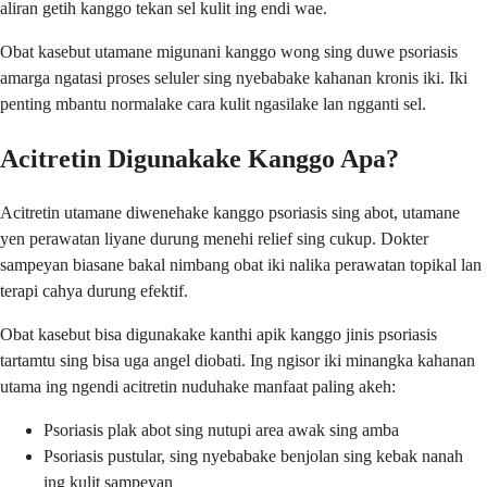
aliran getih kanggo tekan sel kulit ing endi wae.
Obat kasebut utamane migunani kanggo wong sing duwe psoriasis
amarga ngatasi proses seluler sing nyebabake kahanan kronis iki. Iki
penting mbantu normalake cara kulit ngasilake lan ngganti sel.
Acitretin Digunakake Kanggo Apa?
Acitretin utamane diwenehake kanggo psoriasis sing abot, utamane
yen perawatan liyane durung menehi relief sing cukup. Dokter
sampeyan biasane bakal nimbang obat iki nalika perawatan topikal lan
terapi cahya durung efektif.
Obat kasebut bisa digunakake kanthi apik kanggo jinis psoriasis
tartamtu sing bisa uga angel diobati. Ing ngisor iki minangka kahanan
utama ing ngendi acitretin nuduhake manfaat paling akeh:
Psoriasis plak abot sing nutupi area awak sing amba
Psoriasis pustular, sing nyebabake benjolan sing kebak nanah
ing kulit sampeyan