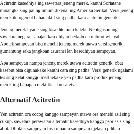
Acitretin kasedhiya ing sawetara jeneng merek, kanthi Soriatane
minangka sing paling umum dikenal ing Amerika Serikat. Versi jeneng
merek iki ngemot bahan aktif sing padha karo acitretin generik.
Jeneng merek liyane sing bisa ditemoni kalebu Neotigason ing
sawetara negara, sanajan kasedhiyan beda-beda miturut wilayah.
Apotek sampeyan bisa menehi jeneng merek utawa versi generik
gumantung saka jangkoan asuransi lan kasedhiyan sampeyan.
Apa sampeyan nampa jeneng merek utawa acitretin generik, obat
kasebut bisa digunakake kanthi cara sing padha. Versi generik ngalami
tes sing ketat kanggo mesthekake yen padha karo produk jeneng
merek ing babagan efektifitas lan safety.
Alternatif Acitretin
Yen acitretin ora cocog kanggo sampeyan utawa ora menehi asil sing
cukup, sawetara perawatan alternatif kasedhiya kanggo psoriasis sing
abot. Dhokter sampeyan bisa mbantu sampeyan njelajah pilihan