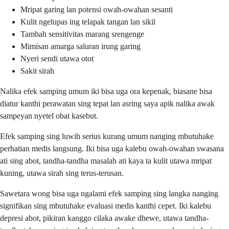
Mripat garing lan potensi owah-owahan sesanti
Kulit ngelupas ing telapak tangan lan sikil
Tambah sensitivitas marang srengenge
Mimisan amarga saluran irung garing
Nyeri sendi utawa otot
Sakit sirah
Nalika efek samping umum iki bisa uga ora kepenak, biasane bisa
diatur kanthi perawatan sing tepat lan asring saya apik nalika awak
sampeyan nyetel obat kasebut.
Efek samping sing luwih serius kurang umum nanging mbutuhake
perhatian medis langsung. Iki bisa uga kalebu owah-owahan swasana
ati sing abot, tandha-tandha masalah ati kaya ta kulit utawa mripat
kuning, utawa sirah sing terus-terusan.
Sawetara wong bisa uga ngalami efek samping sing langka nanging
signifikan sing mbutuhake evaluasi medis kanthi cepet. Iki kalebu
depresi abot, pikiran kanggo cilaka awake dhewe, utawa tandha-