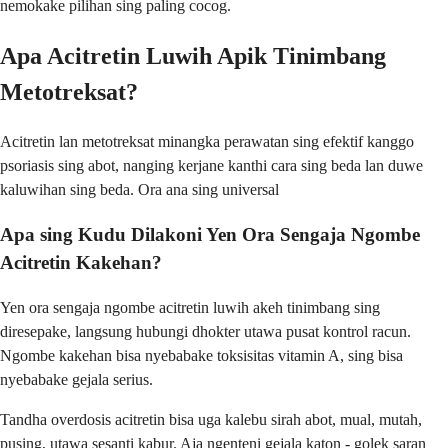
nemokake pilihan sing paling cocog.
Apa Acitretin Luwih Apik Tinimbang
Metotreksat?
Acitretin lan metotreksat minangka perawatan sing efektif kanggo
psoriasis sing abot, nanging kerjane kanthi cara sing beda lan duwe
kaluwihan sing beda. Ora ana sing universal
Apa sing Kudu Dilakoni Yen Ora Sengaja Ngombe
Acitretin Kakehan?
Yen ora sengaja ngombe acitretin luwih akeh tinimbang sing
diresepake, langsung hubungi dhokter utawa pusat kontrol racun.
Ngombe kakehan bisa nyebabake toksisitas vitamin A, sing bisa
nyebabake gejala serius.
Tandha overdosis acitretin bisa uga kalebu sirah abot, mual, mutah,
pusing, utawa sesanti kabur. Aja ngenteni gejala katon - golek saran