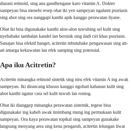
diarani retinoid, sing ana gandhengane karo vitamin A. Dokter
sampeyan bisa menehi resep obat iki yen sampeyan ngalami psoriasis
sing abot sing ora nanggapi kanthi apik kanggo perawatan liyane.
Obat iki bisa digunakake kanthi alon-alon tuwuhing sel kulit sing
nyebabake tambalan kandel lan bersisik sing dadi ciri khas psoriasis.
Sanajan bisa efektif banget, acitretin mbutuhake pengawasan sing ati-
ati amarga kekuwatan lan efek samping sing potensial.
Apa iku Acitretin?
Acitretin minangka retinoid sintetik sing niru efek vitamin A ing awak
sampeyan. Iki dirancang khusus kanggo ngobati kahanan kulit sing
abot kanthi ngatur cara sel kulit tuwuh lan rontog.
Obat iki dianggep minangka perawatan sistemik, tegese bisa
digunakake ing kabeh awak tinimbang mung ing permukaan kulit
sampeyan. Ora kaya perawatan topikal sing sampeyan gunakake
langsung menyang area sing kena pengaruh, acitretin lelungan liwat