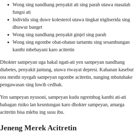
Wong sing nandhang penyakit ati sing parah utawa masalah
fungsi ati
Individu sing duwe kolesterol utawa tingkat trigliserida sing
dhuwur banget
Wong sing nandhang penyakit ginjel sing parah
Wong sing ngombe obat-obatan tartamtu sing sesambungan
kanthi mbebayani karo acitretin
Dhokter sampeyan uga bakal ngati-ati yen sampeyan nandhang
diabetes, penyakit jantung, utawa riwayat depresi. Kahanan kasebut
ora mesthi nyegah sampeyan ngombe acitretin, nanging mbutuhake
pengawasan sing luwih cedhak.
Yen sampeyan nyusoni, sampeyan kudu ngrembug kanthi ati-ati
babagan risiko lan keuntungan karo dhokter sampeyan, amarga
acitretin bisa mlebu ing susu ibu.
Jeneng Merek Acitretin