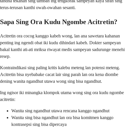
tandha tekanan sing tambah ing tengkorak sampeyan kaya sirah sing
terus-terusan kanthi owah-owahan sesanti.
Sapa Sing Ora Kudu Ngombe Acitretin?
Acitretin ora cocog kanggo kabeh wong, lan ana sawetara kahanan
penting ing ngendi obat iki kudu dihindari kabeh. Dokter sampeyan
bakal kanthi ati-ati mriksa riwayat medis sampeyan sadurunge menehi
resep.
Kontraindikasi sing paling kritis kalebu meteng lan potensi meteng.
Acitretin bisa nyebabake cacat lair sing parah lan ora kena diombe
dening wanita ngandhut utawa wong sing bisa ngandhut.
Ing ngisor iki minangka klompok utama wong sing ora kudu ngombe
acitretin:
Wanita sing ngandhut utawa rencana kanggo ngandhut
Wanita sing bisa ngandhut lan ora bisa komitmen kanggo
kontrasepsi sing bisa dipercaya