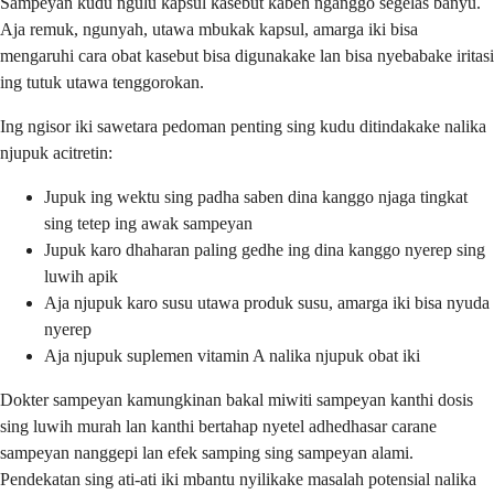
Sampeyan kudu ngulu kapsul kasebut kabeh nganggo segelas banyu.
Aja remuk, ngunyah, utawa mbukak kapsul, amarga iki bisa
mengaruhi cara obat kasebut bisa digunakake lan bisa nyebabake iritasi
ing tutuk utawa tenggorokan.
Ing ngisor iki sawetara pedoman penting sing kudu ditindakake nalika
njupuk acitretin:
Jupuk ing wektu sing padha saben dina kanggo njaga tingkat
sing tetep ing awak sampeyan
Jupuk karo dhaharan paling gedhe ing dina kanggo nyerep sing
luwih apik
Aja njupuk karo susu utawa produk susu, amarga iki bisa nyuda
nyerep
Aja njupuk suplemen vitamin A nalika njupuk obat iki
Dokter sampeyan kamungkinan bakal miwiti sampeyan kanthi dosis
sing luwih murah lan kanthi bertahap nyetel adhedhasar carane
sampeyan nanggepi lan efek samping sing sampeyan alami.
Pendekatan sing ati-ati iki mbantu nyilikake masalah potensial nalika