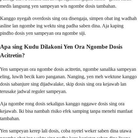
medis langsung yen sampeyan wis ngombe dosis tambahan.
Kanggo nyegah overdosis sing ora disengaja, simpen obat ing wadhah
asline lan ngombe ing wektu sing padha saben dina. Aja kaping
pindho dosis yen sampeyan ora ngombe siji.
Apa sing Kudu Dilakoni Yen Ora Ngombe Dosis
Acitretin?
Yen sampeyan ora ngombe dosis acitretin, ngombe sanalika sampeyan
eling, luwih becik karo panganan. Nanging, yen meh wektune kanggo
dosis sabanjure sing dijadwalake, skip dosis sing ora kejawab lan
terusake jadwal reguler sampeyan.
Aja ngombe rong dosis sekaligus kanggo nggawe dosis sing ora
kejawab. Iki bisa nambah risiko efek samping tanpa menehi manfaat
tambahan.
Yen sampeyan kerep lali dosis, coba nyetel weker saben dina utawa