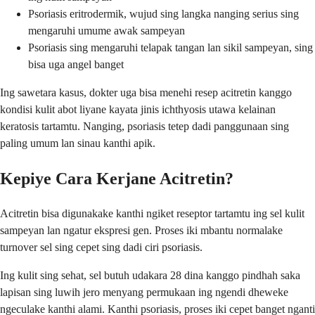
Psoriasis eritrodermik, wujud sing langka nanging serius sing
mengaruhi umume awak sampeyan
Psoriasis sing mengaruhi telapak tangan lan sikil sampeyan, sing
bisa uga angel banget
Ing sawetara kasus, dokter uga bisa menehi resep acitretin kanggo
kondisi kulit abot liyane kayata jinis ichthyosis utawa kelainan
keratosis tartamtu. Nanging, psoriasis tetep dadi panggunaan sing
paling umum lan sinau kanthi apik.
Kepiye Cara Kerjane Acitretin?
Acitretin bisa digunakake kanthi ngiket reseptor tartamtu ing sel kulit
sampeyan lan ngatur ekspresi gen. Proses iki mbantu normalake
turnover sel sing cepet sing dadi ciri psoriasis.
Ing kulit sing sehat, sel butuh udakara 28 dina kanggo pindhah saka
lapisan sing luwih jero menyang permukaan ing ngendi dheweke
ngeculake kanthi alami. Kanthi psoriasis, proses iki cepet banget nganti