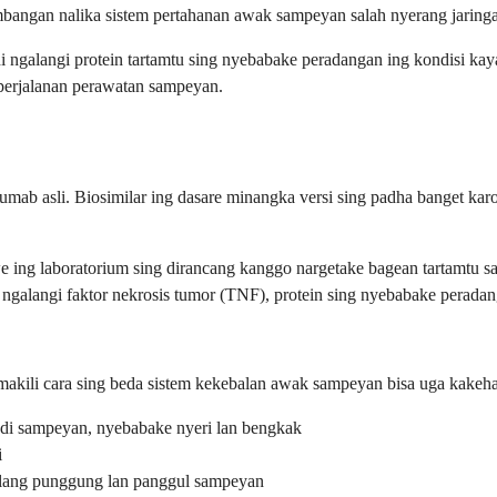
mbangan nalika sistem pertahanan awak sampeyan salah nyerang jaringa
i ngalangi protein tartamtu sing nyebabake peradangan ing kondisi kaya r
perjalanan perawatan sampeyan.
ab asli. Biosimilar ing dasare minangka versi sing padha banget karo o
we ing laboratorium sing dirancang kanggo nargetake bagean tartamtu s
hi ngalangi faktor nekrosis tumor (TNF), protein sing nyebabake perada
n makili cara sing beda sistem kekebalan awak sampeyan bisa uga kakeh
endi sampeyan, nyebabake nyeri lan bengkak
i
ulang punggung lan panggul sampeyan