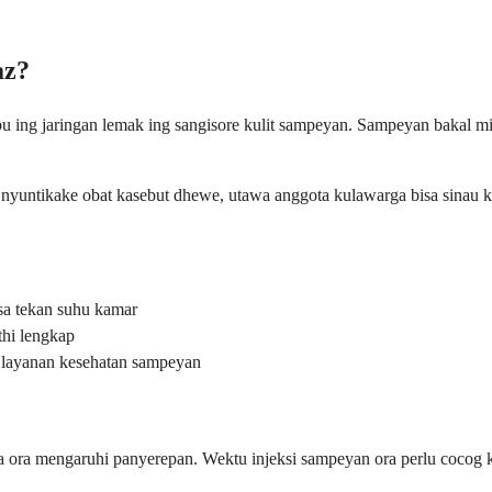
az?
ing jaringan lemak ing sangisore kulit sampeyan. Sampeyan bakal miwi
yuntikake obat kasebut dhewe, utawa anggota kulawarga bisa sinau ka
sa tekan suhu kamar
thi lengkap
a layanan kesehatan sampeyan
 ora mengaruhi panyerepan. Wektu injeksi sampeyan ora perlu cocog k