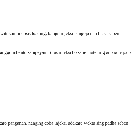
ti kanthi dosis loading, banjur injeksi pangopènan biasa saben
nggo mbantu sampeyan. Situs injeksi biasane muter ing antarane paha
aro panganan, nanging coba injeksi udakara wektu sing padha saben