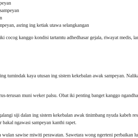
mpeyan
m sampeyan
an
sampeyan, asring ing ketiak utawa selangkangan
i cocog kanggo kondisi tartamtu adhedhasar gejala, riwayat medis, l
 sing tumindak kaya utusan ing sistem kekebalan awak sampeyan. Nal
us-terusan muni weker palsu. Obat iki penting banget kanggo ngandha
ngalangi siji dalan ing sistem kekebalan awak tinimbang nyuda kabeh 
 bakal ngawasi sampeyan kanthi rapet.
ra wulan sawise miwiti perawatan. Sawetara wong ngerteni perbaikan l