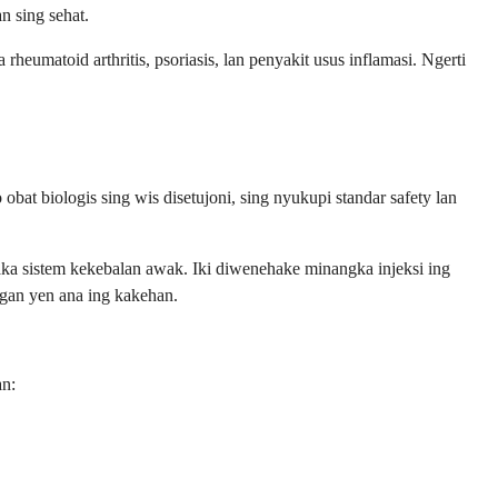
n sing sehat.
heumatoid arthritis, psoriasis, lan penyakit usus inflamasi. Ngerti
bat biologis sing wis disetujoni, sing nyukupi standar safety lan
aka sistem kekebalan awak. Iki diwenehake minangka injeksi ing
ngan yen ana ing kakehan.
an: