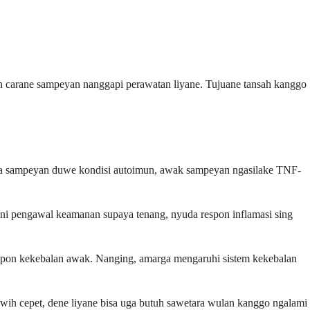
an carane sampeyan nanggapi perawatan liyane. Tujuane tansah kanggo
ika sampeyan duwe kondisi autoimun, awak sampeyan ngasilake TNF-
ni pengawal keamanan supaya tenang, nyuda respon inflamasi sing
respon kekebalan awak. Nanging, amarga mengaruhi sistem kekebalan
uwih cepet, dene liyane bisa uga butuh sawetara wulan kanggo ngalami