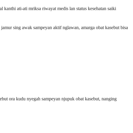
nthi ati-ati mriksa riwayat medis lan status kesehatan saiki
wa jamur sing awak sampeyan aktif nglawan, amarga obat kasebut bisa
kasebut ora kudu nyegah sampeyan njupuk obat kasebut, nanging