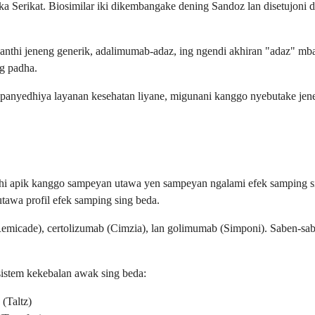
 Serikat. Biosimilar iki dikembangake dening Sandoz lan disetujoni 
nthi jeneng generik, adalimumab-adaz, ing ngendi akhiran "adaz" mba
g padha.
panyedhiya layanan kesehatan liyane, migunani kanggo nyebutake jen
nthi apik kanggo sampeyan utawa yen sampeyan ngalami efek samping 
tawa profil efek samping sing beda.
 (Remicade), certolizumab (Cimzia), lan golimumab (Simponi). Saben-s
sistem kekebalan awak sing beda:
(Taltz)