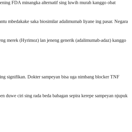
dening FDA minangka alternatif sing luwih murah kanggo obat
ntu mbedakake saka biosimilar adalimumab liyane ing pasar. Negara
eng merek (Hyrimoz) lan jeneng generik (adalimumab-adaz) kanggo
sing signifikan. Dokter sampeyan bisa uga nimbang blocker TNF
aben duwe ciri sing rada beda babagan sepira kerepe sampeyan njupuk