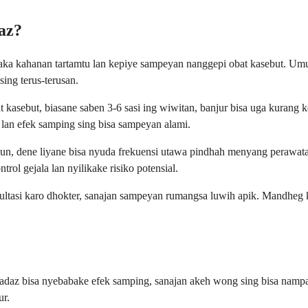
az?
ka kahanan tartamtu lan kepiye sampeyan nanggepi obat kasebut. Um
ing terus-terusan.
 kasebut, biasane saben 3-6 sasi ing wiwitan, banjur bisa uga kuran
 lan efek samping sing bisa sampeyan alami.
taun, dene liyane bisa nyuda frekuensi utawa pindhah menyang perawat
ol gejala lan nyilikake risiko potensial.
asi karo dhokter, sanajan sampeyan rumangsa luwih apik. Mandheg ka
az bisa nyebabake efek samping, sanajan akeh wong sing bisa nampa k
ur.