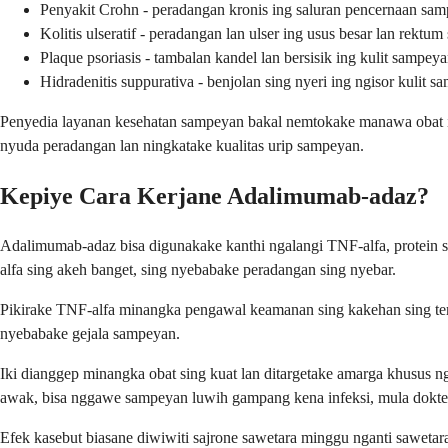
Penyakit Crohn - peradangan kronis ing saluran pencernaan sa
Kolitis ulseratif - peradangan lan ulser ing usus besar lan rektu
Plaque psoriasis - tambalan kandel lan bersisik ing kulit sampey
Hidradenitis suppurativa - benjolan sing nyeri ing ngisor kulit 
Penyedia layanan kesehatan sampeyan bakal nemtokake manawa obat ik
nyuda peradangan lan ningkatake kualitas urip sampeyan.
Kepiye Cara Kerjane Adalimumab-adaz?
Adalimumab-adaz bisa digunakake kanthi ngalangi TNF-alfa, protein
alfa sing akeh banget, sing nyebabake peradangan sing nyebar.
Pikirake TNF-alfa minangka pengawal keamanan sing kakehan sing ter
nyebabake gejala sampeyan.
Iki dianggep minangka obat sing kuat lan ditargetake amarga khusus 
awak, bisa nggawe sampeyan luwih gampang kena infeksi, mula dokter
Efek kasebut biasane diwiwiti sajrone sawetara minggu nganti saweta