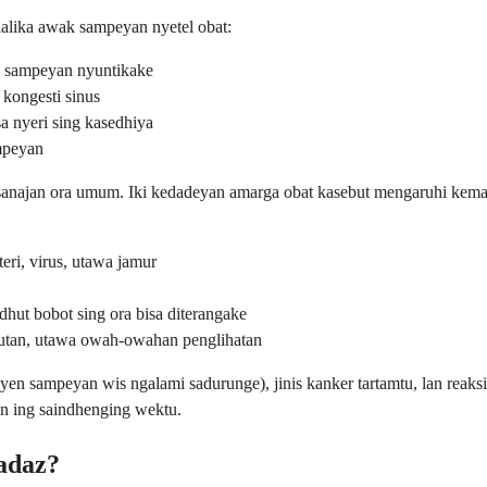
nalika awak sampeyan nyetel obat:
di sampeyan nyuntikake
 kongesti sinus
sa nyeri sing kasedhiya
ampeyan
 sanajan ora umum. Iki kedadeyan amarga obat kasebut mengaruhi kema
teri, virus, utawa jamur
hut bobot sing ora bisa diterangake
emutan, utawa owah-owahan penglihatan
 (yen sampeyan wis ngalami sadurunge), jinis kanker tartamtu, lan rea
an ing saindhenging wektu.
adaz?