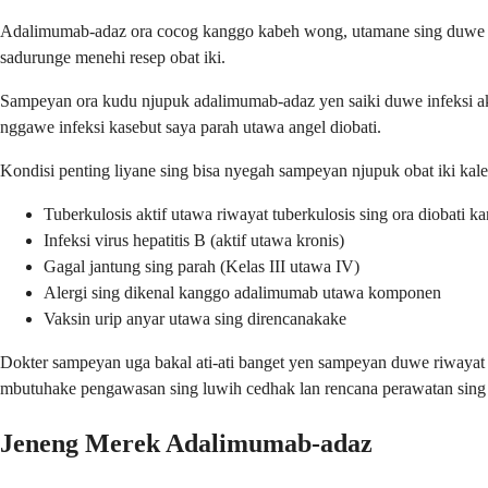
Adalimumab-adaz ora cocog kanggo kabeh wong, utamane sing duwe infek
sadurunge menehi resep obat iki.
Sampeyan ora kudu njupuk adalimumab-adaz yen saiki duwe infeksi aktif
nggawe infeksi kasebut saya parah utawa angel diobati.
Kondisi penting liyane sing bisa nyegah sampeyan njupuk obat iki kal
Tuberkulosis aktif utawa riwayat tuberkulosis sing ora diobati k
Infeksi virus hepatitis B (aktif utawa kronis)
Gagal jantung sing parah (Kelas III utawa IV)
Alergi sing dikenal kanggo adalimumab utawa komponen
Vaksin urip anyar utawa sing direncanakake
Dokter sampeyan uga bakal ati-ati banget yen sampeyan duwe riwayat k
mbutuhake pengawasan sing luwih cedhak lan rencana perawatan sing 
Jeneng Merek Adalimumab-adaz