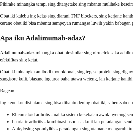
Pikirake minangka terapi sing ditargetake sing mbantu mulihake kesei
Obat iki kalebu ing kelas sing diarani TNF blockers, sing kerjane kanth
carane obat iki bisa mbantu sampeyan rumangsa luwih yakin babagan 
Apa iku Adalimumab-adaz?
Adalimumab-adaz minangka obat biosimilar sing niru efek saka adalimum
efektifitas sing ketat.
Obat iki minangka antibodi monoklonal, sing tegese protein sing diga
sangisore kulit, biasane ing area paha utawa weteng, lan kerjane kant
Bagean
Ing kene kondisi utama sing bisa dibantu dening obat iki, saben-sabe
Rheumatoid arthritis - nalika sistem kekebalan awak nyerang s
Psoriatic arthritis - kombinasi psoriasis kulit lan peradangan send
Ankylosing spondylitis - peradangan sing utamane mengaruhi t