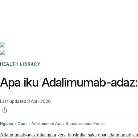
Benchmarks
Stories
FAQ
Sign up / Log in
HEALTH LIBRARY
Apa iku Adalimumab-adaz:
Last updated
3 April 2026
Ngarep
Obat
Adalimumab Adaz Subcutaneous Route
Adalimumab-adaz minangka versi biosimilar saka obat adalimumab sin