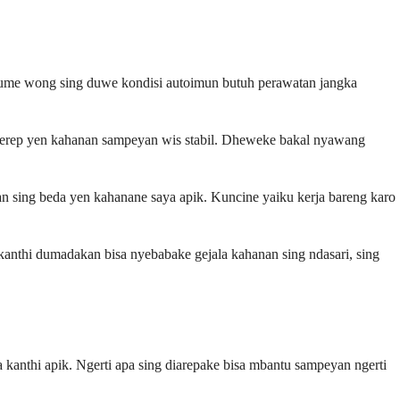
ume wong sing duwe kondisi autoimun butuh perawatan jangka
g kerep yen kahanan sampeyan wis stabil. Dheweke bakal nyawang
an sing beda yen kahanane saya apik. Kuncine yaiku kerja bareng karo
nthi dumadakan bisa nyebabake gejala kahanan sing ndasari, sing
anthi apik. Ngerti apa sing diarepake bisa mbantu sampeyan ngerti