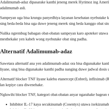
Adalimumab-adaz dipasarake kanthi jeneng merek Hyrimoz ing Amerika
adalimumab asli.
Sampeyan uga bisa krungu panyedhiya layanan kesehatan nyebutake ka
sing beda-beda bisa uga duwe jeneng merek sing beda kanggo obat sin
Nalika ngrembug babagan obat-obatan sampeyan karo apoteker utawa 
mesthekake yen kabeh wong nyebutake obat sing padha.
Alternatif Adalimumab-adaz
Sawetara alternatif ana yen adalimumab-adaz ora bisa digunakake ka
liyane, sing bisa digunakake kanthi padha nanging duwe jadwal dosis u
Alternatif blocker TNF liyane kalebu etanercept (Enbrel), infliximab
lan kepiye cara diwenehake.
Ngluwihi blocker TNF, kategori obat-obatan anyar ngarahake bagean 
Inhibitor IL-17 kaya secukinumab (Cosentyx) utawa ixekizumab 