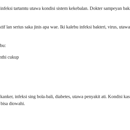
si tartamtu utawa kondisi sistem kekebalan. Dokter sampeyan bakal ka
 lan serius saka jinis apa wae. Iki kalebu infeksi bakteri, virus, uta
ebu:
anthi cukup
anker, infeksi sing bola-bali, diabetes, utawa penyakit ati. Kondisi 
bisa diowahi.