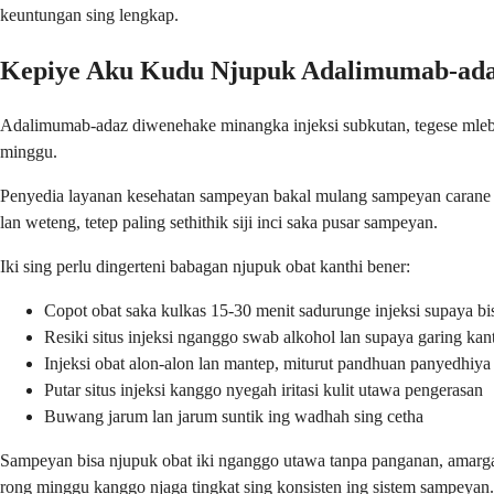
keuntungan sing lengkap.
Kepiye Aku Kudu Njupuk Adalimumab-ad
Adalimumab-adaz diwenehake minangka injeksi subkutan, tegese mlebu 
minggu.
Penyedia layanan kesehatan sampeyan bakal mulang sampeyan carane n
lan weteng, tetep paling sethithik siji inci saka pusar sampeyan.
Iki sing perlu dingerteni babagan njupuk obat kanthi bener:
Copot obat saka kulkas 15-30 menit sadurunge injeksi supaya bi
Resiki situs injeksi nganggo swab alkohol lan supaya garing kan
Injeksi obat alon-alon lan mantep, miturut pandhuan panyedhiy
Putar situs injeksi kanggo nyegah iritasi kulit utawa pengerasan
Buwang jarum lan jarum suntik ing wadhah sing cetha
Sampeyan bisa njupuk obat iki nganggo utawa tanpa panganan, amarga
rong minggu kanggo njaga tingkat sing konsisten ing sistem sampeyan.