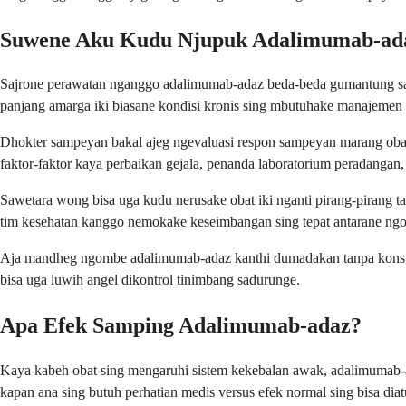
Suwene Aku Kudu Njupuk Adalimumab-ad
Sajrone perawatan nganggo adalimumab-adaz beda-beda gumantung sa
panjang amarga iki biasane kondisi kronis sing mbutuhake manajemen s
Dhokter sampeyan bakal ajeg ngevaluasi respon sampeyan marang obat
faktor-faktor kaya perbaikan gejala, penanda laboratorium peradangan,
Sawetara wong bisa uga kudu nerusake obat iki nganti pirang-pirang 
tim kesehatan kanggo nemokake keseimbangan sing tepat antarane ngontr
Aja mandheg ngombe adalimumab-adaz kanthi dumadakan tanpa konsult
bisa uga luwih angel dikontrol tinimbang sadurunge.
Apa Efek Samping Adalimumab-adaz?
Kaya kabeh obat sing mengaruhi sistem kekebalan awak, adalimumab-ad
kapan ana sing butuh perhatian medis versus efek normal sing bisa diat