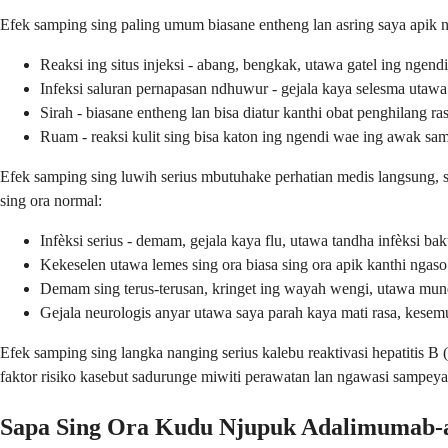
Efek samping sing paling umum biasane entheng lan asring saya apik 
Reaksi ing situs injeksi - abang, bengkak, utawa gatel ing ngen
Infeksi saluran pernapasan ndhuwur - gejala kaya selesma utawa
Sirah - biasane entheng lan bisa diatur kanthi obat penghilang ra
Ruam - reaksi kulit sing bisa katon ing ngendi wae ing awak s
Efek samping sing luwih serius mbutuhake perhatian medis langsung,
sing ora normal:
Infèksi serius - demam, gejala kaya flu, utawa tandha infèksi bak
Kekeselen utawa lemes sing ora biasa sing ora apik kanthi ngaso
Demam sing terus-terusan, kringet ing wayah wengi, utawa mund
Gejala neurologis anyar utawa saya parah kaya mati rasa, kes
Efek samping sing langka nanging serius kalebu reaktivasi hepatitis B
faktor risiko kasebut sadurunge miwiti perawatan lan ngawasi sampey
Sapa Sing Ora Kudu Njupuk Adalimumab-