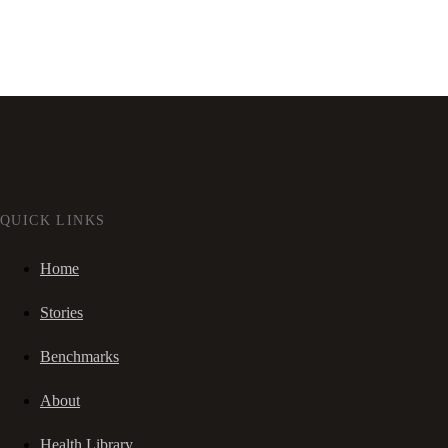
QUICK LINKS
Home
Stories
Benchmarks
About
Health Library