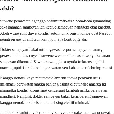
afzb?
Suwene perawatan nganggo adalimumab-afzb beda-beda gumantung
saka kahanan sampeyan lan kepiye sampeyan nanggepi obat kasebut.
Akeh wong sing duwe kondisi autoimun kronis ngombe obat kasebut
nganti pirang-pirang taun kanggo njaga kontrol gejala.
Dokter sampeyan bakal rutin ngawasi respon sampeyan marang
perawatan lan bisa nyetel suwene wektu adhedhasar kepiye kahanan
sampeyan dikontrol. Sawetara wong bisa nyuda frekuensi injeksi
utawa njupuk istirahat saka perawatan yen kahanane mlebu ing remisi.
Kanggo kondisi kaya rheumatoid arthritis utawa penyakit usus
inflamasi, perawatan jangka panjang asring dibutuhake amarga iki
minangka kondisi kronis sing cenderung kambuh nalika perawatan
mandheg. Nanging, dokter sampeyan bakal kerja bareng sampeyan
kanggo nemokake dosis lan durasi sing efektif minimal.
Janji tindak lanjut reguler penting kanggo netepake manawa perawatan