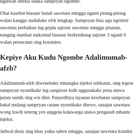
nglawan infeksi nalika sampeyan ngombe.
Obat kasebut biasane butuh sawetara minggu nganti pirang-pirang
wulan kanggo nuduhake efek lengkap. Sampeyan bisa uga ngerteni
sawetara perbaikan ing gejala sajrone sawetara minggu pisanan,
nanging manfaat maksimal biasane berkembang sajrone 3 nganti 6
wulan perawatan sing konsisten.
Kepiye Aku Kudu Ngombe Adalimumab-
afzb?
Adalimumab-afzb diwenehake minangka injeksi subkutan, sing tegese
sampeyan nyuntikake ing sangisore kulit nggunakake pena utawa
jarum suntik sing wis diisi. Panyedhiya layanan kesehatan sampeyan
bakal mulang sampeyan carane nyuntikake dhewe, sanajan sawetara
wong luwih seneng yen anggota kulawarga utawa pengasuh mbantu
injeksi.
Jadwal dosis sing khas yaiku saben minggu, sanajan sawetara kondisi