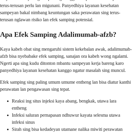
terus-terusan perlu lan migunani. Panyedhiya layanan kesehatan
sampeyan bakal nimbang keuntungan saka perawatan sing terus-
terusan nglawan risiko lan efek samping potensial.
Apa Efek Samping Adalimumab-afzb?
Kaya kabeh obat sing mengaruhi sistem kekebalan awak, adalimumab-
afzb bisa nyebabake efek samping, sanajan ora kabeh wong ngalami.
Ngerti apa sing kudu ditonton mbantu sampeyan kerja bareng karo
panyedhiya layanan kesehatan kanggo ngatur masalah sing muncul.
Efek samping sing paling umum umume entheng lan bisa diatur kanthi
perawatan lan pengawasan sing tepat.
Reaksi ing situs injeksi kaya abang, bengkak, utawa lara
entheng
Infeksi saluran pernapasan ndhuwur kayata selesma utawa
infeksi sinus
Sirah sing bisa kedadeyan utamane nalika miwiti perawatan