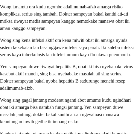
Wong tartamtu ora kudu ngombe adalimumab-afzb amarga risiko
komplikasi serius sing tambah. Dokter sampeyan bakal kanthi ati-ati
mriksa riwayat medis sampeyan kanggo nemtokake manawa obat iki
aman kanggo sampeyan.
Wong sing kena infeksi aktif ora kena miwiti obat iki amarga nyuda
sistem kekebalan lan bisa nggawe infeksi saya parah. Iki kalebu infeksi
serius kaya tuberkulosis lan infeksi umum kaya flu utawa pneumonia.
Yen sampeyan duwe riwayat hepatitis B, obat iki bisa nyebabake virus
kasebut aktif maneh, sing bisa nyebabake masalah ati sing serius.
Dokter sampeyan bakal nyoba hepatitis B sadurunge menehi resep
adalimumab-afzb.
Wong sing gagal jantung moderat nganti abot umume kudu ngindhari
obat iki amarga bisa nambah fungsi jantung. Yen sampeyan duwe
masalah jantung, dokter bakal kanthi ati-ati ngevaluasi manawa
keuntungan luwih gedhe tinimbang risiko.
Kanker tartamtu, utamane kanker getih kaya limfoma, dadi kuwatir