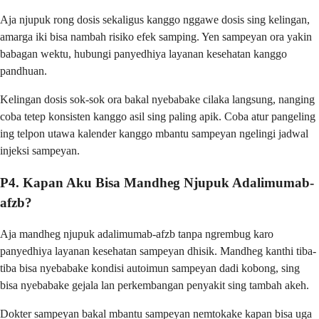
Aja njupuk rong dosis sekaligus kanggo nggawe dosis sing kelingan,
amarga iki bisa nambah risiko efek samping. Yen sampeyan ora yakin
babagan wektu, hubungi panyedhiya layanan kesehatan kanggo
pandhuan.
Kelingan dosis sok-sok ora bakal nyebabake cilaka langsung, nanging
coba tetep konsisten kanggo asil sing paling apik. Coba atur pangeling
ing telpon utawa kalender kanggo mbantu sampeyan ngelingi jadwal
injeksi sampeyan.
P4. Kapan Aku Bisa Mandheg Njupuk Adalimumab-
afzb?
Aja mandheg njupuk adalimumab-afzb tanpa ngrembug karo
panyedhiya layanan kesehatan sampeyan dhisik. Mandheg kanthi tiba-
tiba bisa nyebabake kondisi autoimun sampeyan dadi kobong, sing
bisa nyebabake gejala lan perkembangan penyakit sing tambah akeh.
Dokter sampeyan bakal mbantu sampeyan nemtokake kapan bisa uga