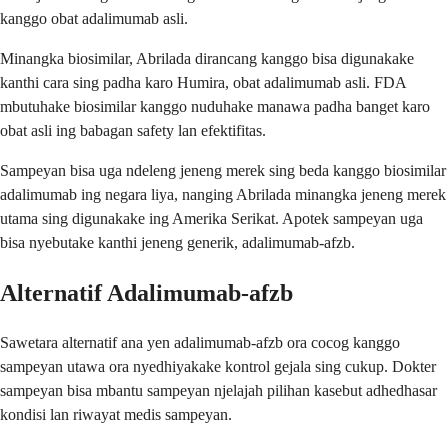
kanggo obat adalimumab asli.
Minangka biosimilar, Abrilada dirancang kanggo bisa digunakake
kanthi cara sing padha karo Humira, obat adalimumab asli. FDA
mbutuhake biosimilar kanggo nuduhake manawa padha banget karo
obat asli ing babagan safety lan efektifitas.
Sampeyan bisa uga ndeleng jeneng merek sing beda kanggo biosimilar
adalimumab ing negara liya, nanging Abrilada minangka jeneng merek
utama sing digunakake ing Amerika Serikat. Apotek sampeyan uga
bisa nyebutake kanthi jeneng generik, adalimumab-afzb.
Alternatif Adalimumab-afzb
Sawetara alternatif ana yen adalimumab-afzb ora cocog kanggo
sampeyan utawa ora nyedhiyakake kontrol gejala sing cukup. Dokter
sampeyan bisa mbantu sampeyan njelajah pilihan kasebut adhedhasar
kondisi lan riwayat medis sampeyan.