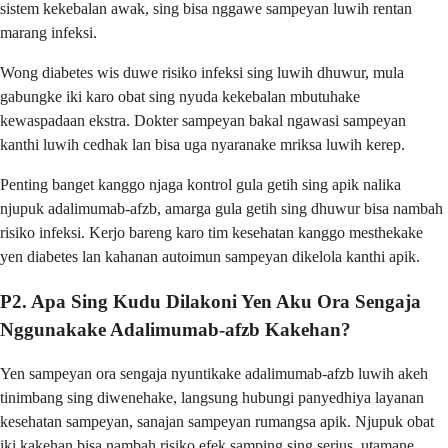
sistem kekebalan awak, sing bisa nggawe sampeyan luwih rentan
marang infeksi.
Wong diabetes wis duwe risiko infeksi sing luwih dhuwur, mula
gabungke iki karo obat sing nyuda kekebalan mbutuhake
kewaspadaan ekstra. Dokter sampeyan bakal ngawasi sampeyan
kanthi luwih cedhak lan bisa uga nyaranake mriksa luwih kerep.
Penting banget kanggo njaga kontrol gula getih sing apik nalika
njupuk adalimumab-afzb, amarga gula getih sing dhuwur bisa nambah
risiko infeksi. Kerjo bareng karo tim kesehatan kanggo mesthekake
yen diabetes lan kahanan autoimun sampeyan dikelola kanthi apik.
P2. Apa Sing Kudu Dilakoni Yen Aku Ora Sengaja
Nggunakake Adalimumab-afzb Kakehan?
Yen sampeyan ora sengaja nyuntikake adalimumab-afzb luwih akeh
tinimbang sing diwenehake, langsung hubungi panyedhiya layanan
kesehatan sampeyan, sanajan sampeyan rumangsa apik. Njupuk obat
iki kakehan bisa nambah risiko efek samping sing serius, utamane