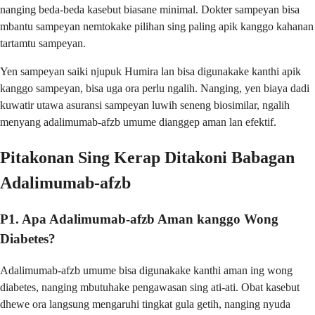
nanging beda-beda kasebut biasane minimal. Dokter sampeyan bisa
mbantu sampeyan nemtokake pilihan sing paling apik kanggo kahanan
tartamtu sampeyan.
Yen sampeyan saiki njupuk Humira lan bisa digunakake kanthi apik
kanggo sampeyan, bisa uga ora perlu ngalih. Nanging, yen biaya dadi
kuwatir utawa asuransi sampeyan luwih seneng biosimilar, ngalih
menyang adalimumab-afzb umume dianggep aman lan efektif.
Pitakonan Sing Kerap Ditakoni Babagan
Adalimumab-afzb
P1. Apa Adalimumab-afzb Aman kanggo Wong
Diabetes?
Adalimumab-afzb umume bisa digunakake kanthi aman ing wong
diabetes, nanging mbutuhake pengawasan sing ati-ati. Obat kasebut
dhewe ora langsung mengaruhi tingkat gula getih, nanging nyuda