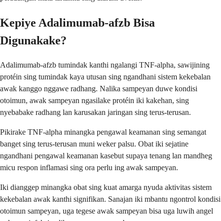
Kepiye Adalimumab-afzb Bisa
Digunakake?
Adalimumab-afzb tumindak kanthi ngalangi TNF-alpha, sawijining
protéin sing tumindak kaya utusan sing ngandhani sistem kekebalan
awak kanggo nggawe radhang. Nalika sampeyan duwe kondisi
otoimun, awak sampeyan ngasilake protéin iki kakehan, sing
nyebabake radhang lan karusakan jaringan sing terus-terusan.
Pikirake TNF-alpha minangka pengawal keamanan sing semangat
banget sing terus-terusan muni weker palsu. Obat iki sejatine
ngandhani pengawal keamanan kasebut supaya tenang lan mandheg
micu respon inflamasi sing ora perlu ing awak sampeyan.
Iki dianggep minangka obat sing kuat amarga nyuda aktivitas sistem
kekebalan awak kanthi signifikan. Sanajan iki mbantu ngontrol kondisi
otoimun sampeyan, uga tegese awak sampeyan bisa uga luwih angel