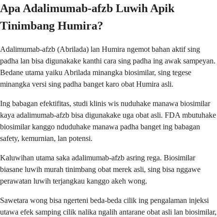
Apa Adalimumab-afzb Luwih Apik
Tinimbang Humira?
Adalimumab-afzb (Abrilada) lan Humira ngemot bahan aktif sing
padha lan bisa digunakake kanthi cara sing padha ing awak sampeyan.
Bedane utama yaiku Abrilada minangka biosimilar, sing tegese
minangka versi sing padha banget karo obat Humira asli.
Ing babagan efektifitas, studi klinis wis nuduhake manawa biosimilar
kaya adalimumab-afzb bisa digunakake uga obat asli. FDA mbutuhake
biosimilar kanggo nduduhake manawa padha banget ing babagan
safety, kemurnian, lan potensi.
Kaluwihan utama saka adalimumab-afzb asring rega. Biosimilar
biasane luwih murah tinimbang obat merek asli, sing bisa nggawe
perawatan luwih terjangkau kanggo akeh wong.
Sawetara wong bisa ngerteni beda-beda cilik ing pengalaman injeksi
utawa efek samping cilik nalika ngalih antarane obat asli lan biosimilar,