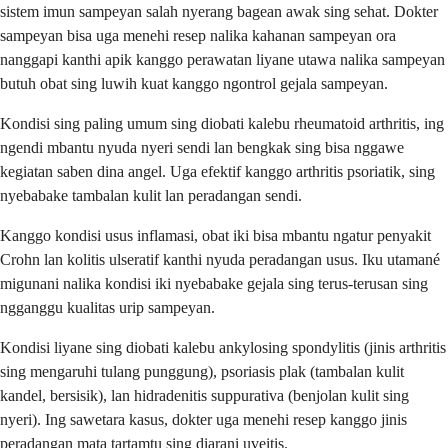
sistem imun sampeyan salah nyerang bagean awak sing sehat. Dokter
sampeyan bisa uga menehi resep nalika kahanan sampeyan ora
nanggapi kanthi apik kanggo perawatan liyane utawa nalika sampeyan
butuh obat sing luwih kuat kanggo ngontrol gejala sampeyan.
Kondisi sing paling umum sing diobati kalebu rheumatoid arthritis, ing
ngendi mbantu nyuda nyeri sendi lan bengkak sing bisa nggawe
kegiatan saben dina angel. Uga efektif kanggo arthritis psoriatik, sing
nyebabake tambalan kulit lan peradangan sendi.
Kanggo kondisi usus inflamasi, obat iki bisa mbantu ngatur penyakit
Crohn lan kolitis ulseratif kanthi nyuda peradangan usus. Iku utamané
migunani nalika kondisi iki nyebabake gejala sing terus-terusan sing
ngganggu kualitas urip sampeyan.
Kondisi liyane sing diobati kalebu ankylosing spondylitis (jinis arthritis
sing mengaruhi tulang punggung), psoriasis plak (tambalan kulit
kandel, bersisik), lan hidradenitis suppurativa (benjolan kulit sing
nyeri). Ing sawetara kasus, dokter uga menehi resep kanggo jinis
peradangan mata tartamtu sing diarani uveitis.