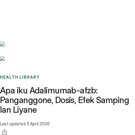
Benchmarks
Stories
FAQ
Sign up / Log in
HEALTH LIBRARY
Apa iku Adalimumab-afzb:
Panganggone, Dosis, Efek Samping
lan Liyane
Last updated
3 April 2026