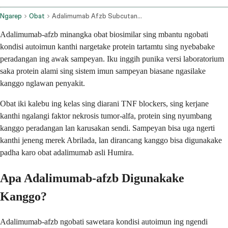
Ngarep
Obat
Adalimumab Afzb Subcutaneous Route
Adalimumab-afzb minangka obat biosimilar sing mbantu ngobati
kondisi autoimun kanthi nargetake protein tartamtu sing nyebabake
peradangan ing awak sampeyan. Iku inggih punika versi laboratorium
saka protein alami sing sistem imun sampeyan biasane ngasilake
kanggo nglawan penyakit.
Obat iki kalebu ing kelas sing diarani TNF blockers, sing kerjane
kanthi ngalangi faktor nekrosis tumor-alfa, protein sing nyumbang
kanggo peradangan lan karusakan sendi. Sampeyan bisa uga ngerti
kanthi jeneng merek Abrilada, lan dirancang kanggo bisa digunakake
padha karo obat adalimumab asli Humira.
Apa Adalimumab-afzb Digunakake
Kanggo?
Adalimumab-afzb ngobati sawetara kondisi autoimun ing ngendi