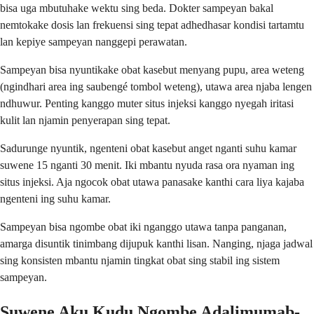
bisa uga mbutuhake wektu sing beda. Dokter sampeyan bakal
nemtokake dosis lan frekuensi sing tepat adhedhasar kondisi tartamtu
lan kepiye sampeyan nanggepi perawatan.
Sampeyan bisa nyuntikake obat kasebut menyang pupu, area weteng
(ngindhari area ing saubengé tombol weteng), utawa area njaba lengen
ndhuwur. Penting kanggo muter situs injeksi kanggo nyegah iritasi
kulit lan njamin penyerapan sing tepat.
Sadurunge nyuntik, ngenteni obat kasebut anget nganti suhu kamar
suwene 15 nganti 30 menit. Iki mbantu nyuda rasa ora nyaman ing
situs injeksi. Aja ngocok obat utawa panasake kanthi cara liya kajaba
ngenteni ing suhu kamar.
Sampeyan bisa ngombe obat iki nganggo utawa tanpa panganan,
amarga disuntik tinimbang dijupuk kanthi lisan. Nanging, njaga jadwal
sing konsisten mbantu njamin tingkat obat sing stabil ing sistem
sampeyan.
Suwene Aku Kudu Ngombe Adalimumab-