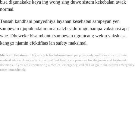
bisa digunakake kaya ing wong sing duwe sistem kekebalan awak
normal.
Tansah kandhani panyedhiya layanan kesehatan sampeyan yen
sampeyan njupuk adalimumab-afzb sadurunge nampa vaksinasi apa
wae. Dheweke bisa mbantu sampeyan ngrancang wektu vaksinasi
kanggo njamin efektifitas lan safety maksimal.
Medical Disclaimer:
This article is for informational purposes only and does not constitute
medical advice. Always consult a qualified healthcare provider for diagnosis and treatment
decisions. If you are experiencing a medical emergency, call 911 or go to the nearest emergency
room immediately.