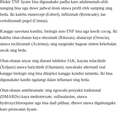
Blokir TNF liyane bisa digunakake padha karo adalimumab-afzb
nanging bisa uga duwe jadwal dosis utawa profil efek samping sing
beda. Iki kalebu etanercept (Enbrel), infliximab (Remicade), lan
certolizumab pegol (Cimzia).
Kanggo sawetara kondisi, biologis non-TNF bisa uga luwih cocog. Iki
kalebu obat-obatan kaya rituximab (Rituxan), abatacept (Orencia),
utawa tocilizumab (Actemra), sing nargetake bagean sistem kekebalan
awak sing beda.
Obat-obatan anyar sing diarani inhibitor JAK, kayata tofacitinib
(Xeljanz) utawa baricitinib (Olumiant), nawakake alternatif oral
kanggo biologis sing bisa diinjeksi kanggo kondisi tartamtu. Iki bisa
digunakake kanthi ngalangi dalan inflamasi sing beda.
Obat-obatan antirheumatic sing ngowahi penyakit tradisional
(DMARDs) kaya methotrexate, sulfasalazine, utawa
hydroxychloroquine uga bisa dadi pilihan, dhewe utawa digabungake
karo perawatan liyane.