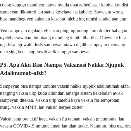
cocog kanggo mandheg utawa nyuda obat adhedhasar kepiye kondisi
sampeyan dikontrol lan status kesehatan sakabehe. Sawetara wong
bisa mandheg yen kahanan kasebut mlebu ing remisi jangka panjang.
Yen sampeyan ngalami efek samping, ngomong karo dokter babagan
nyetel perawatan tinimbang mandheg kanthi tiba-tiba. Dheweke bisa
uga bisa ngowahi dosis sampeyan utawa ngalih sampeyan menyang
obat sing beda sing luwih apik kanggo sampeyan.
P5. Apa Aku Bisa Nampa Vaksinasi Nalika Njupuk
Adalimumab-afzb?
Sampeyan bisa nampa umume vaksin nalika njupuk adalimumab-afzb,
nanging vaksin urip kudu dihindari amarga sistem kekebalan awak
sampeyan ditekan. Vaksin urip kalebu kaya vaksin flu semprotan
irung, vaksin MMR, lan vaksin herpes zoster.
Vaksin sing ora aktif kaya vaksin flu taunan, vaksin pneumonia, lan
vaksin COVID-19 umume aman lan dianjurake. Nanging, bisa uga ora