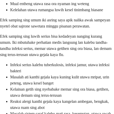
Mual entheng utawa rasa ora nyaman ing weteng
Kelelahan utawa rumangsa luwih kesel tinimbang biasane
Efek samping sing umum iki asring saya apik nalika awak sampeyan
nyetel obat sajrone sawetara minggu pisanan perawatan.
Efek samping sing luwih serius bisa kedadeyan nanging kurang
umum. Iki mbutuhake perhatian medis langsung lan kalebu tandha-
tandha infeksi serius, memar utawa getihen sing ora biasa, lan demam
sing terus-terusan utawa gejala kaya flu.
Infeksi serius kalebu tuberkulosis, infeksi jamur, utawa infeksi
bakteri
Masalah ati kanthi gejala kaya kuning kulit utawa mripat, urin
peteng, utawa kesel banget
Kelainan getih sing nyebabake memar sing ora biasa, getihen,
utawa demam sing terus-terusan
Reaksi alergi kanthi gejala kaya kangelan ambegan, bengkak,
utawa ruam sing abot
Masalah sistem saraf kalebu mati rasa, kesemutan, utawa owah-