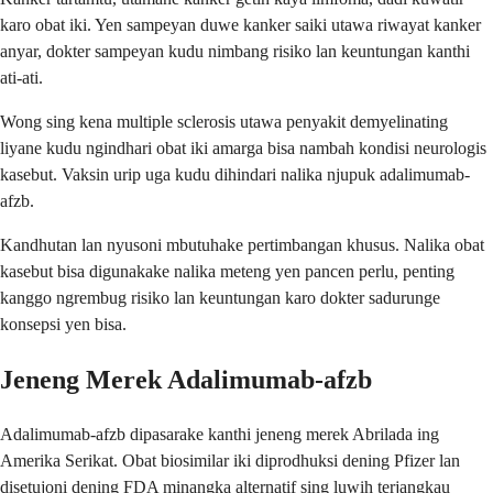
karo obat iki. Yen sampeyan duwe kanker saiki utawa riwayat kanker
anyar, dokter sampeyan kudu nimbang risiko lan keuntungan kanthi
ati-ati.
Wong sing kena multiple sclerosis utawa penyakit demyelinating
liyane kudu ngindhari obat iki amarga bisa nambah kondisi neurologis
kasebut. Vaksin urip uga kudu dihindari nalika njupuk adalimumab-
afzb.
Kandhutan lan nyusoni mbutuhake pertimbangan khusus. Nalika obat
kasebut bisa digunakake nalika meteng yen pancen perlu, penting
kanggo ngrembug risiko lan keuntungan karo dokter sadurunge
konsepsi yen bisa.
Jeneng Merek Adalimumab-afzb
Adalimumab-afzb dipasarake kanthi jeneng merek Abrilada ing
Amerika Serikat. Obat biosimilar iki diprodhuksi dening Pfizer lan
disetujoni dening FDA minangka alternatif sing luwih terjangkau