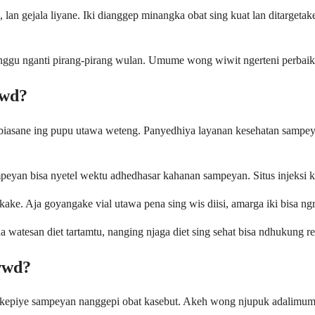
, lan gejala liyane. Iki dianggep minangka obat sing kuat lan ditarge
nggu nganti pirang-pirang wulan. Umume wong wiwit ngerteni perbaika
wwd?
biasane ing pupu utawa weteng. Panyedhiya layanan kesehatan sampe
eyan bisa nyetel wektu adhedhasar kahanan sampeyan. Situs injeksi ku
ake. Aja goyangake vial utawa pena sing wis diisi, amarga iki bisa ng
 watesan diet tartamtu, nanging njaga diet sing sehat bisa ndhukung 
wwd?
kepiye sampeyan nanggepi obat kasebut. Akeh wong njupuk adalimum