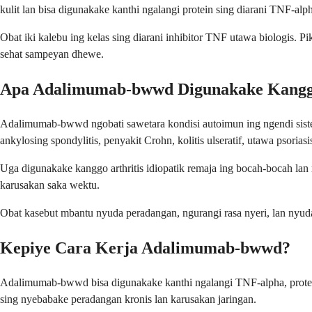
kulit lan bisa digunakake kanthi ngalangi protein sing diarani TNF-a
Obat iki kalebu ing kelas sing diarani inhibitor TNF utawa biologis. 
sehat sampeyan dhewe.
Apa Adalimumab-bwwd Digunakake Kang
Adalimumab-bwwd ngobati sawetara kondisi autoimun ing ngendi sistem
ankylosing spondylitis, penyakit Crohn, kolitis ulseratif, utawa psoriasi
Uga digunakake kanggo arthritis idiopatik remaja ing bocah-bocah lan
karusakan saka wektu.
Obat kasebut mbantu nyuda peradangan, ngurangi rasa nyeri, lan nyud
Kepiye Cara Kerja Adalimumab-bwwd?
Adalimumab-bwwd bisa digunakake kanthi ngalangi TNF-alpha, prote
sing nyebabake peradangan kronis lan karusakan jaringan.