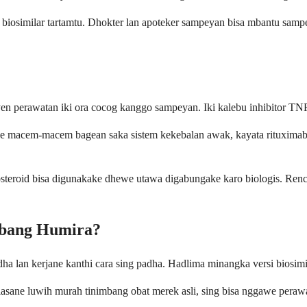
iosimilar tartamtu. Dhokter lan apoteker sampeyan bisa mbantu sampe
perawatan iki ora cocog kanggo sampeyan. Iki kalebu inhibitor TNF li
ake macem-macem bagean saka sistem kekebalan awak, kayata rituximab,
ikosteroid bisa digunakake dhewe utawa digabungake karo biologis. Re
bang Humira?
lan kerjane kanthi cara sing padha. Hadlima minangka versi biosimila
asane luwih murah tinimbang obat merek asli, sing bisa nggawe perawa