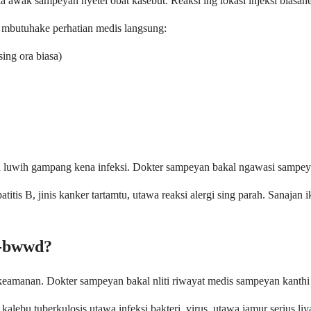
 awak sampeyan nyetel obat kasebut. Reaksi ing lokasi injeksi biasane 
i mbutuhake perhatian medis langsung:
sing ora biasa)
 luwih gampang kena infeksi. Dokter sampeyan bakal ngawasi sampeyan
atitis B, jinis kanker tartamtu, utawa reaksi alergi sing parah. Sanaj
b-bwwd?
nan. Dokter sampeyan bakal nliti riwayat medis sampeyan kanthi ati
alebu tuberkulosis utawa infeksi bakteri, virus, utawa jamur serius 