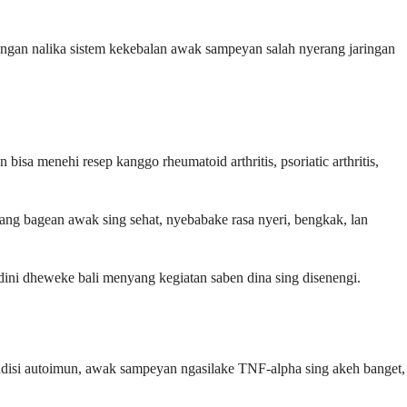
bangan nalika sistem kekebalan awak sampeyan salah nyerang jaringan
a menehi resep kanggo rheumatoid arthritis, psoriatic arthritis,
ang bagean awak sing sehat, nyebabake rasa nyeri, bengkak, lan
ini dheweke bali menyang kegiatan saben dina sing disenengi.
isi autoimun, awak sampeyan ngasilake TNF-alpha sing akeh banget,