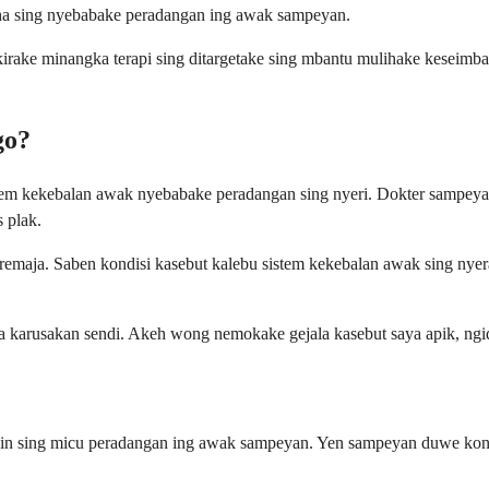
lpha sing nyebabake peradangan ing awak sampeyan.
Pikirake minangka terapi sing ditargetake sing mbantu mulihake keseim
go?
 kekebalan awak nyebabake peradangan sing nyeri. Dokter sampeyan bis
s plak.
 remaja. Saben kondisi kasebut kalebu sistem kekebalan awak sing nyer
a karusakan sendi. Akeh wong nemokake gejala kasebut saya apik, ngid
in sing micu peradangan ing awak sampeyan. Yen sampeyan duwe kond