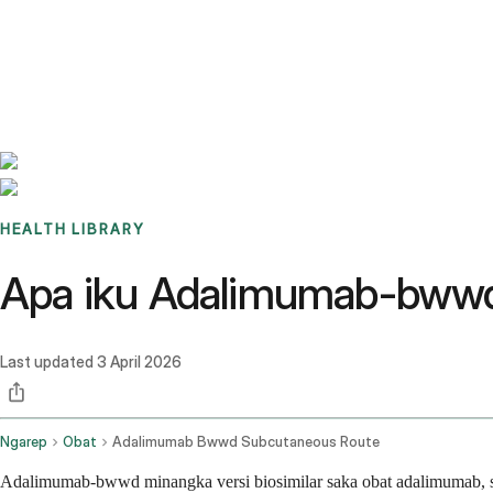
Benchmarks
Stories
FAQ
Sign up / Log in
HEALTH LIBRARY
Apa iku Adalimumab-bwwd:
Last updated
3 April 2026
Ngarep
Obat
Adalimumab Bwwd Subcutaneous Route
Adalimumab-bwwd minangka versi biosimilar saka obat adalimumab, sin