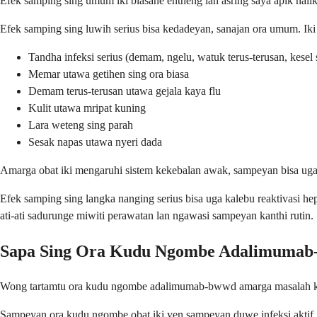
Efek samping sing umum iki biasane entheng lan asring saya apik nalika
Efek samping sing luwih serius bisa kedadeyan, sanajan ora umum. Ik
Tandha infeksi serius (demam, ngelu, watuk terus-terusan, kesel 
Memar utawa getihen sing ora biasa
Demam terus-terusan utawa gejala kaya flu
Kulit utawa mripat kuning
Lara weteng sing parah
Sesak napas utawa nyeri dada
Amarga obat iki mengaruhi sistem kekebalan awak, sampeyan bisa uga
Efek samping sing langka nanging serius bisa uga kalebu reaktivasi hep
ati-ati sadurunge miwiti perawatan lan ngawasi sampeyan kanthi rutin.
Sapa Sing Ora Kudu Ngombe Adalimuma
Wong tartamtu ora kudu ngombe adalimumab-bwwd amarga masalah keama
Sampeyan ora kudu ngombe obat iki yen sampeyan duwe infeksi aktif, k