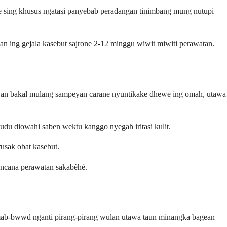
take sing khusus ngatasi panyebab peradangan tinimbang mung nutupi
n ing gejala kasebut sajrone 2-12 minggu wiwit miwiti perawatan.
yan bakal mulang sampeyan carane nyuntikake dhewe ing omah, utawa
du diowahi saben wektu kanggo nyegah iritasi kulit.
rusak obat kasebut.
rencana perawatan sakabèhé.
ab-bwwd nganti pirang-pirang wulan utawa taun minangka bagean