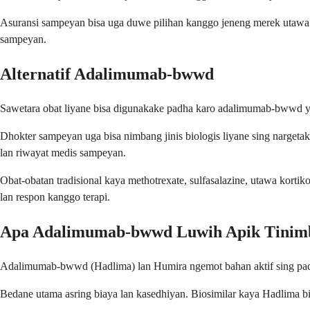
Asuransi sampeyan bisa uga duwe pilihan kanggo jeneng merek utawa b
sampeyan.
Alternatif Adalimumab-bwwd
Sawetara obat liyane bisa digunakake padha karo adalimumab-bwwd yen 
Dhokter sampeyan uga bisa nimbang jinis biologis liyane sing narget
lan riwayat medis sampeyan.
Obat-obatan tradisional kaya methotrexate, sulfasalazine, utawa kort
lan respon kanggo terapi.
Apa Adalimumab-bwwd Luwih Apik Tinim
Adalimumab-bwwd (Hadlima) lan Humira ngemot bahan aktif sing padha 
Bedane utama asring biaya lan kasedhiyan. Biosimilar kaya Hadlima bi