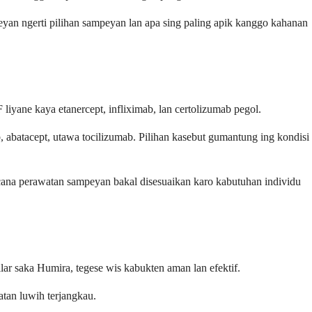
yan ngerti pilihan sampeyan lan apa sing paling apik kanggo kahanan
yane kaya etanercept, infliximab, lan certolizumab pegol.
 abatacept, utawa tocilizumab. Pilihan kasebut gumantung ing kondisi
ncana perawatan sampeyan bakal disesuaikan karo kabutuhan individu
r saka Humira, tegese wis kabukten aman lan efektif.
tan luwih terjangkau.