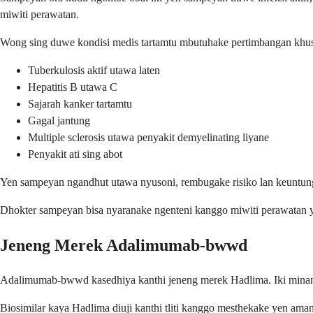
miwiti perawatan.
Wong sing duwe kondisi medis tartamtu mbutuhake pertimbangan khu
Tuberkulosis aktif utawa laten
Hepatitis B utawa C
Sajarah kanker tartamtu
Gagal jantung
Multiple sclerosis utawa penyakit demyelinating liyane
Penyakit ati sing abot
Yen sampeyan ngandhut utawa nyusoni, rembugake risiko lan keuntunga
Dhokter sampeyan bisa nyaranake ngenteni kanggo miwiti perawatan y
Jeneng Merek Adalimumab-bwwd
Adalimumab-bwwd kasedhiya kanthi jeneng merek Hadlima. Iki minangka 
Biosimilar kaya Hadlima diuji kanthi tliti kanggo mesthekake yen ama