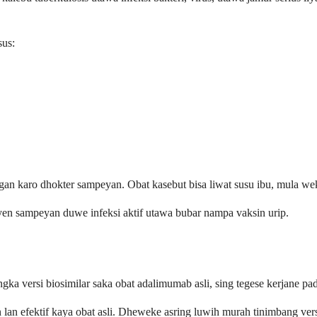
sus:
n karo dhokter sampeyan. Obat kasebut bisa liwat susu ibu, mula wek
en sampeyan duwe infeksi aktif utawa bubar nampa vaksin urip.
versi biosimilar saka obat adalimumab asli, sing tegese kerjane padh
n lan efektif kaya obat asli. Dheweke asring luwih murah tinimbang ve