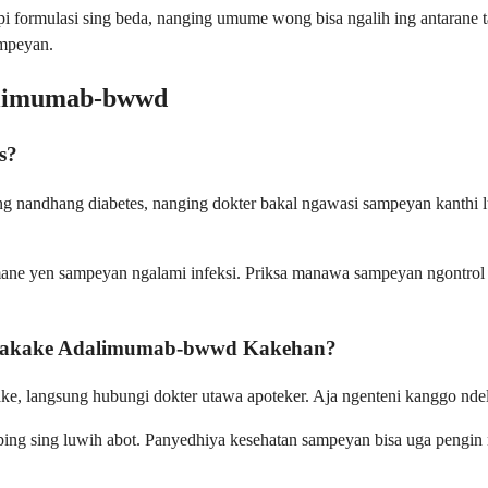
i formulasi sing beda, nanging umume wong bisa ngalih ing antarane
ampeyan.
dalimumab-bwwd
s?
andhang diabetes, nanging dokter bakal ngawasi sampeyan kanthi lu
ane yen sampeyan ngalami infeksi. Priksa manawa sampeyan ngontrol di
unakake Adalimumab-bwwd Kakehan?
ke, langsung hubungi dokter utawa apoteker. Aja ngenteni kanggo ndel
mping sing luwih abot. Panyedhiya kesehatan sampeyan bisa uga pengin