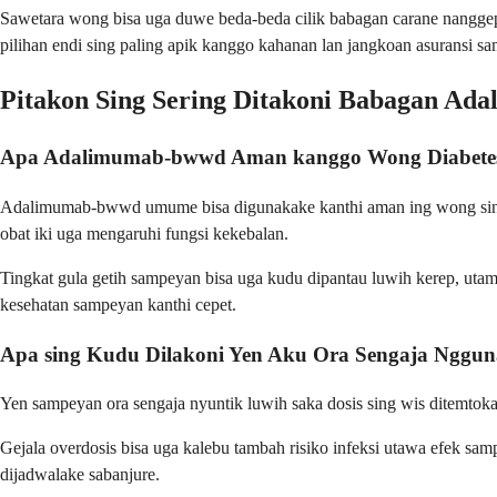
Sawetara wong bisa uga duwe beda-beda cilik babagan carane nanggep
pilihan endi sing paling apik kanggo kahanan lan jangkoan asuransi s
Pitakon Sing Sering Ditakoni Babagan A
Apa Adalimumab-bwwd Aman kanggo Wong Diabete
Adalimumab-bwwd umume bisa digunakake kanthi aman ing wong sing n
obat iki uga mengaruhi fungsi kekebalan.
Tingkat gula getih sampeyan bisa uga kudu dipantau luwih kerep, utam
kesehatan sampeyan kanthi cepet.
Apa sing Kudu Dilakoni Yen Aku Ora Sengaja Ngg
Yen sampeyan ora sengaja nyuntik luwih saka dosis sing wis ditemtoka
Gejala overdosis bisa uga kalebu tambah risiko infeksi utawa efek sa
dijadwalake sabanjure.