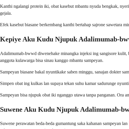
Kanthi ngalangi protein iki, obat kasebut mbantu nyuda bengkak, nyeri
gejala.
Efek kasebut biasane berkembang kanthi bertahap sajrone sawetara mi
Kepiye Aku Kudu Njupuk Adalimumab-b
Adalimumab-bwwd diwenehake minangka injeksi ing sangisore kulit, 
anggota kulawarga bisa sinau kanggo mbantu sampeyan.
Sampeyan biasane bakal nyuntikake saben minggu, sanajan dokter samp
Simpen obat ing kulkas lan supaya tekan suhu kamar sadurunge nyuntik
Sampeyan bisa njupuk obat iki nganggo utawa tanpa panganan. Ora ana
Suwene Aku Kudu Njupuk Adalimumab-b
Suwene perawatan beda-beda gumantung saka kahanan sampeyan lan 