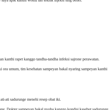
saya apik kanthi wektu lan teknik injeksi sing bener.
 kanthi rapet kanggo tandha-tandha infeksi sajrone perawatan.
an iki ora umum, tim kesehatan sampeyan bakal nyaring sampeyan kanthi
-ati sadurunge menehi resep obat iki.
liyane. Dokter sampeyan bakal nyoba kanggo kondisi kasebut sadurunge