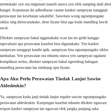
nemtokake yen ora migunani maneh utawa yen efek samping dadi abot
banget. Keputusan iki adhedhasar carane kanker sampeyan nanggepi
perawatan lan kesehatan sakabèhé. Sawetara wong ngrampungake
siklus sing direncanakake, dene liyane bisa uga kudu mandheg luwih
awal.
Dhokter sampeyan bakal nggunakake scan lan tes getih kanggo
ngevaluasi apa perawatan kasebut bisa digunakake. Yen kanker
sampeyan nanggepi kanthi apik, sampeyan bisa ngrampungake siklus
tambahan. Yen perawatan ora mbantu utawa yen sampeyan ngalami
komplikasi serius, dhokter sampeyan bakal ngrembug babagan
mandheg perawatan lan nimbang opsi liyane.
Apa Aku Perlu Perawatan Tindak Lanjut Sawise
Aldesleukin?
Ya, sampeyan kudu janji tindak lanjut reguler sawise ngrampungake
perawatan aldesleukin. Kunjungan kasebut mbantu dhokter ngawasi
respon kanker sampeyan lan ngawasi efek jangka panjang saka