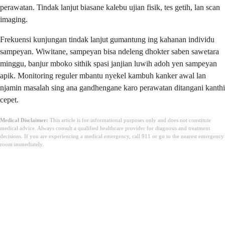
perawatan. Tindak lanjut biasane kalebu ujian fisik, tes getih, lan scan
imaging.
Frekuensi kunjungan tindak lanjut gumantung ing kahanan individu
sampeyan. Wiwitane, sampeyan bisa ndeleng dhokter saben sawetara
minggu, banjur mboko sithik spasi janjian luwih adoh yen sampeyan
apik. Monitoring reguler mbantu nyekel kambuh kanker awal lan
njamin masalah sing ana gandhengane karo perawatan ditangani kanthi
cepet.
Medical Disclaimer:
This article is for informational purposes only and does not constitute
medical advice. Always consult a qualified healthcare provider for diagnosis and treatment
decisions. If you are experiencing a medical emergency, call 911 or go to the nearest emergency
room immediately.