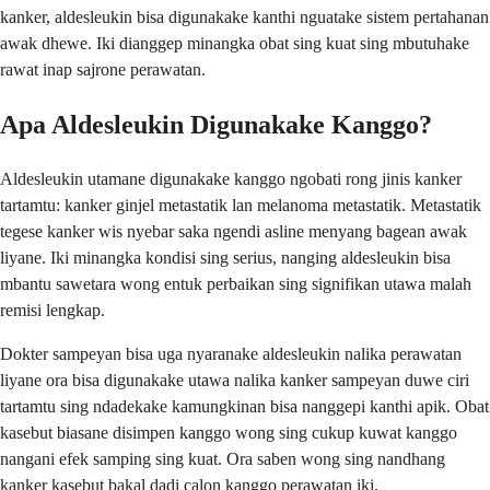
kanker, aldesleukin bisa digunakake kanthi nguatake sistem pertahanan
awak dhewe. Iki dianggep minangka obat sing kuat sing mbutuhake
rawat inap sajrone perawatan.
Apa Aldesleukin Digunakake Kanggo?
Aldesleukin utamane digunakake kanggo ngobati rong jinis kanker
tartamtu: kanker ginjel metastatik lan melanoma metastatik. Metastatik
tegese kanker wis nyebar saka ngendi asline menyang bagean awak
liyane. Iki minangka kondisi sing serius, nanging aldesleukin bisa
mbantu sawetara wong entuk perbaikan sing signifikan utawa malah
remisi lengkap.
Dokter sampeyan bisa uga nyaranake aldesleukin nalika perawatan
liyane ora bisa digunakake utawa nalika kanker sampeyan duwe ciri
tartamtu sing ndadekake kamungkinan bisa nanggepi kanthi apik. Obat
kasebut biasane disimpen kanggo wong sing cukup kuwat kanggo
nangani efek samping sing kuat. Ora saben wong sing nandhang
kanker kasebut bakal dadi calon kanggo perawatan iki.