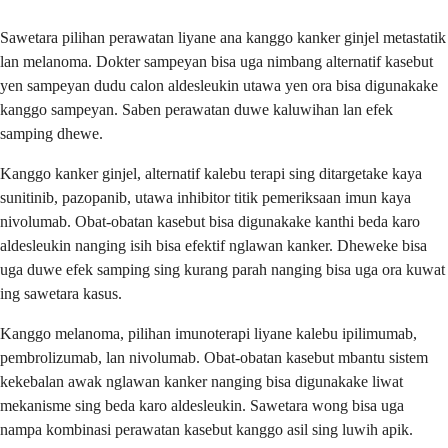
Sawetara pilihan perawatan liyane ana kanggo kanker ginjel metastatik
lan melanoma. Dokter sampeyan bisa uga nimbang alternatif kasebut
yen sampeyan dudu calon aldesleukin utawa yen ora bisa digunakake
kanggo sampeyan. Saben perawatan duwe kaluwihan lan efek
samping dhewe.
Kanggo kanker ginjel, alternatif kalebu terapi sing ditargetake kaya
sunitinib, pazopanib, utawa inhibitor titik pemeriksaan imun kaya
nivolumab. Obat-obatan kasebut bisa digunakake kanthi beda karo
aldesleukin nanging isih bisa efektif nglawan kanker. Dheweke bisa
uga duwe efek samping sing kurang parah nanging bisa uga ora kuwat
ing sawetara kasus.
Kanggo melanoma, pilihan imunoterapi liyane kalebu ipilimumab,
pembrolizumab, lan nivolumab. Obat-obatan kasebut mbantu sistem
kekebalan awak nglawan kanker nanging bisa digunakake liwat
mekanisme sing beda karo aldesleukin. Sawetara wong bisa uga
nampa kombinasi perawatan kasebut kanggo asil sing luwih apik.