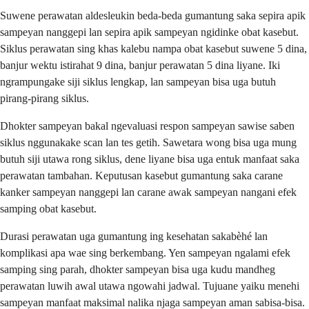
Suwene perawatan aldesleukin beda-beda gumantung saka sepira apik
sampeyan nanggepi lan sepira apik sampeyan ngidinke obat kasebut.
Siklus perawatan sing khas kalebu nampa obat kasebut suwene 5 dina,
banjur wektu istirahat 9 dina, banjur perawatan 5 dina liyane. Iki
ngrampungake siji siklus lengkap, lan sampeyan bisa uga butuh
pirang-pirang siklus.
Dhokter sampeyan bakal ngevaluasi respon sampeyan sawise saben
siklus nggunakake scan lan tes getih. Sawetara wong bisa uga mung
butuh siji utawa rong siklus, dene liyane bisa uga entuk manfaat saka
perawatan tambahan. Keputusan kasebut gumantung saka carane
kanker sampeyan nanggepi lan carane awak sampeyan nangani efek
samping obat kasebut.
Durasi perawatan uga gumantung ing kesehatan sakabèhé lan
komplikasi apa wae sing berkembang. Yen sampeyan ngalami efek
samping sing parah, dhokter sampeyan bisa uga kudu mandheg
perawatan luwih awal utawa ngowahi jadwal. Tujuane yaiku menehi
sampeyan manfaat maksimal nalika njaga sampeyan aman sabisa-bisa.