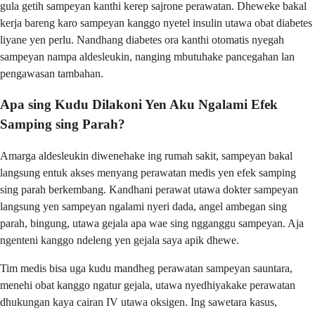
gula getih sampeyan kanthi kerep sajrone perawatan. Dheweke bakal
kerja bareng karo sampeyan kanggo nyetel insulin utawa obat diabetes
liyane yen perlu. Nandhang diabetes ora kanthi otomatis nyegah
sampeyan nampa aldesleukin, nanging mbutuhake pancegahan lan
pengawasan tambahan.
Apa sing Kudu Dilakoni Yen Aku Ngalami Efek
Samping sing Parah?
Amarga aldesleukin diwenehake ing rumah sakit, sampeyan bakal
langsung entuk akses menyang perawatan medis yen efek samping
sing parah berkembang. Kandhani perawat utawa dokter sampeyan
langsung yen sampeyan ngalami nyeri dada, angel ambegan sing
parah, bingung, utawa gejala apa wae sing ngganggu sampeyan. Aja
ngenteni kanggo ndeleng yen gejala saya apik dhewe.
Tim medis bisa uga kudu mandheg perawatan sampeyan sauntara,
menehi obat kanggo ngatur gejala, utawa nyedhiyakake perawatan
dhukungan kaya cairan IV utawa oksigen. Ing sawetara kasus,