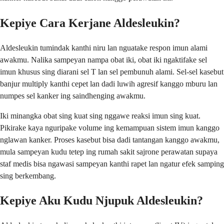
Kepiye Cara Kerjane Aldesleukin?
Aldesleukin tumindak kanthi niru lan nguatake respon imun alami
awakmu. Nalika sampeyan nampa obat iki, obat iki ngaktifake sel
imun khusus sing diarani sel T lan sel pembunuh alami. Sel-sel kasebut
banjur multiply kanthi cepet lan dadi luwih agresif kanggo mburu lan
numpes sel kanker ing saindhenging awakmu.
Iki minangka obat sing kuat sing nggawe reaksi imun sing kuat.
Pikirake kaya nguripake volume ing kemampuan sistem imun kanggo
nglawan kanker. Proses kasebut bisa dadi tantangan kanggo awakmu,
mula sampeyan kudu tetep ing rumah sakit sajrone perawatan supaya
staf medis bisa ngawasi sampeyan kanthi rapet lan ngatur efek samping
sing berkembang.
Kepiye Aku Kudu Njupuk Aldesleukin?