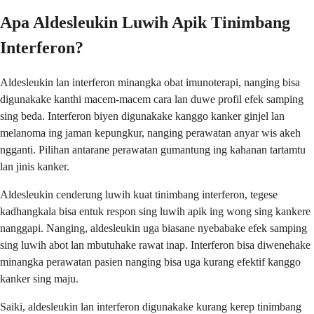
Apa Aldesleukin Luwih Apik Tinimbang
Interferon?
Aldesleukin lan interferon minangka obat imunoterapi, nanging bisa
digunakake kanthi macem-macem cara lan duwe profil efek samping
sing beda. Interferon biyen digunakake kanggo kanker ginjel lan
melanoma ing jaman kepungkur, nanging perawatan anyar wis akeh
ngganti. Pilihan antarane perawatan gumantung ing kahanan tartamtu
lan jinis kanker.
Aldesleukin cenderung luwih kuat tinimbang interferon, tegese
kadhangkala bisa entuk respon sing luwih apik ing wong sing kankere
nanggapi. Nanging, aldesleukin uga biasane nyebabake efek samping
sing luwih abot lan mbutuhake rawat inap. Interferon bisa diwenehake
minangka perawatan pasien nanging bisa uga kurang efektif kanggo
kanker sing maju.
Saiki, aldesleukin lan interferon digunakake kurang kerep tinimbang