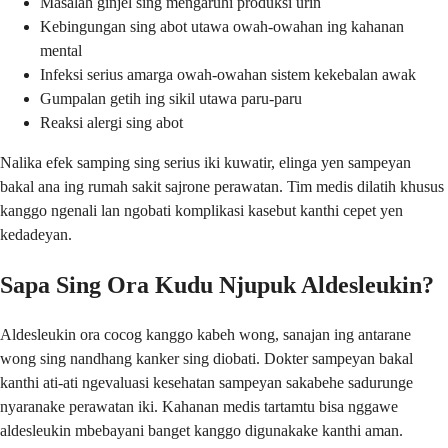
Masalah ginjel sing mengaruhi produksi urin
Kebingungan sing abot utawa owah-owahan ing kahanan
mental
Infeksi serius amarga owah-owahan sistem kekebalan awak
Gumpalan getih ing sikil utawa paru-paru
Reaksi alergi sing abot
Nalika efek samping sing serius iki kuwatir, elinga yen sampeyan
bakal ana ing rumah sakit sajrone perawatan. Tim medis dilatih khusus
kanggo ngenali lan ngobati komplikasi kasebut kanthi cepet yen
kedadeyan.
Sapa Sing Ora Kudu Njupuk Aldesleukin?
Aldesleukin ora cocog kanggo kabeh wong, sanajan ing antarane
wong sing nandhang kanker sing diobati. Dokter sampeyan bakal
kanthi ati-ati ngevaluasi kesehatan sampeyan sakabehe sadurunge
nyaranake perawatan iki. Kahanan medis tartamtu bisa nggawe
aldesleukin mbebayani banget kanggo digunakake kanthi aman.