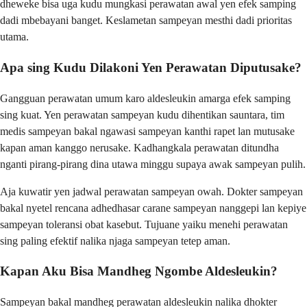
dheweke bisa uga kudu mungkasi perawatan awal yen efek samping
dadi mbebayani banget. Keslametan sampeyan mesthi dadi prioritas
utama.
Apa sing Kudu Dilakoni Yen Perawatan Diputusake?
Gangguan perawatan umum karo aldesleukin amarga efek samping
sing kuat. Yen perawatan sampeyan kudu dihentikan sauntara, tim
medis sampeyan bakal ngawasi sampeyan kanthi rapet lan mutusake
kapan aman kanggo nerusake. Kadhangkala perawatan ditundha
nganti pirang-pirang dina utawa minggu supaya awak sampeyan pulih.
Aja kuwatir yen jadwal perawatan sampeyan owah. Dokter sampeyan
bakal nyetel rencana adhedhasar carane sampeyan nanggepi lan kepiye
sampeyan toleransi obat kasebut. Tujuane yaiku menehi perawatan
sing paling efektif nalika njaga sampeyan tetep aman.
Kapan Aku Bisa Mandheg Ngombe Aldesleukin?
Sampeyan bakal mandheg perawatan aldesleukin nalika dhokter