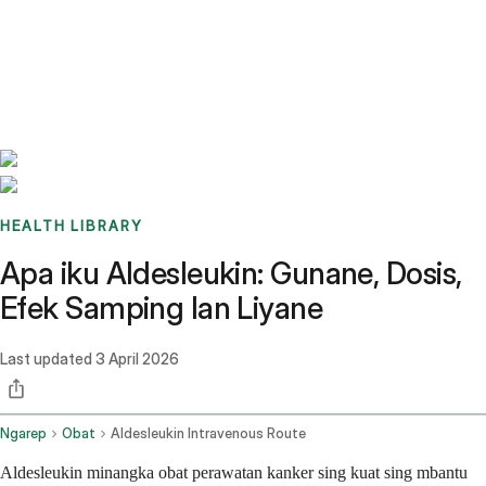
Benchmarks
Stories
FAQ
Sign up / Log in
HEALTH LIBRARY
Apa iku Aldesleukin: Gunane, Dosis,
Efek Samping lan Liyane
Last updated
3 April 2026
Ngarep
Obat
Aldesleukin Intravenous Route
Aldesleukin minangka obat perawatan kanker sing kuat sing mbantu