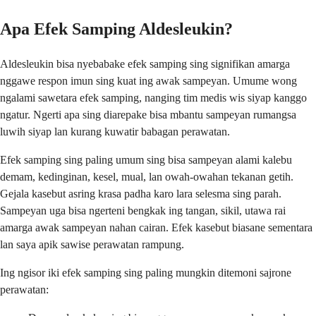
Apa Efek Samping Aldesleukin?
Aldesleukin bisa nyebabake efek samping sing signifikan amarga
nggawe respon imun sing kuat ing awak sampeyan. Umume wong
ngalami sawetara efek samping, nanging tim medis wis siyap kanggo
ngatur. Ngerti apa sing diarepake bisa mbantu sampeyan rumangsa
luwih siyap lan kurang kuwatir babagan perawatan.
Efek samping sing paling umum sing bisa sampeyan alami kalebu
demam, kedinginan, kesel, mual, lan owah-owahan tekanan getih.
Gejala kasebut asring krasa padha karo lara selesma sing parah.
Sampeyan uga bisa ngerteni bengkak ing tangan, sikil, utawa rai
amarga awak sampeyan nahan cairan. Efek kasebut biasane sementara
lan saya apik sawise perawatan rampung.
Ing ngisor iki efek samping sing paling mungkin ditemoni sajrone
perawatan: