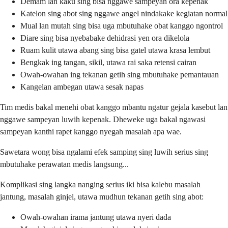
Demam lan kaku sing bisa nggawe sampeyan ora kepenak
Katelon sing abot sing nggawe angel nindakake kegiatan normal
Mual lan mutah sing bisa uga mbutuhake obat kanggo ngontrol
Diare sing bisa nyebabake dehidrasi yen ora dikelola
Ruam kulit utawa abang sing bisa gatel utawa krasa lembut
Bengkak ing tangan, sikil, utawa rai saka retensi cairan
Owah-owahan ing tekanan getih sing mbutuhake pemantauan
Kangelan ambegan utawa sesak napas
Tim medis bakal menehi obat kanggo mbantu ngatur gejala kasebut lan
nggawe sampeyan luwih kepenak. Dheweke uga bakal ngawasi
sampeyan kanthi rapet kanggo nyegah masalah apa wae.
Sawetara wong bisa ngalami efek samping sing luwih serius sing
mbutuhake perawatan medis langsung...
Komplikasi sing langka nanging serius iki bisa kalebu masalah
jantung, masalah ginjel, utawa mudhun tekanan getih sing abot:
Owah-owahan irama jantung utawa nyeri dada