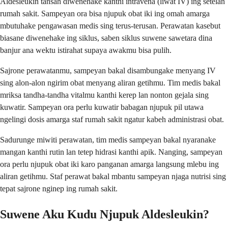
Aldesleukin tansah diwenehake kanthi intravena (liwat IV) ing setelan
rumah sakit. Sampeyan ora bisa njupuk obat iki ing omah amarga
mbutuhake pengawasan medis sing terus-terusan. Perawatan kasebut
biasane diwenehake ing siklus, saben siklus suwene sawetara dina
banjur ana wektu istirahat supaya awakmu bisa pulih.
Sajrone perawatanmu, sampeyan bakal disambungake menyang IV
sing alon-alon ngirim obat menyang aliran getihmu. Tim medis bakal
mriksa tandha-tandha vitalmu kanthi kerep lan nonton gejala sing
kuwatir. Sampeyan ora perlu kuwatir babagan njupuk pil utawa
ngelingi dosis amarga staf rumah sakit ngatur kabeh administrasi obat.
Sadurunge miwiti perawatan, tim medis sampeyan bakal nyaranake
mangan kanthi rutin lan tetep hidrasi kanthi apik. Nanging, sampeyan
ora perlu njupuk obat iki karo panganan amarga langsung mlebu ing
aliran getihmu. Staf perawat bakal mbantu sampeyan njaga nutrisi sing
tepat sajrone nginep ing rumah sakit.
Suwene Aku Kudu Njupuk Aldesleukin?