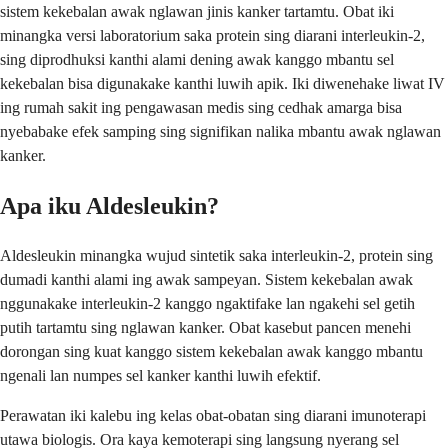
sistem kekebalan awak nglawan jinis kanker tartamtu. Obat iki
minangka versi laboratorium saka protein sing diarani interleukin-2,
sing diprodhuksi kanthi alami dening awak kanggo mbantu sel
kekebalan bisa digunakake kanthi luwih apik. Iki diwenehake liwat IV
ing rumah sakit ing pengawasan medis sing cedhak amarga bisa
nyebabake efek samping sing signifikan nalika mbantu awak nglawan
kanker.
Apa iku Aldesleukin?
Aldesleukin minangka wujud sintetik saka interleukin-2, protein sing
dumadi kanthi alami ing awak sampeyan. Sistem kekebalan awak
nggunakake interleukin-2 kanggo ngaktifake lan ngakehi sel getih
putih tartamtu sing nglawan kanker. Obat kasebut pancen menehi
dorongan sing kuat kanggo sistem kekebalan awak kanggo mbantu
ngenali lan numpes sel kanker kanthi luwih efektif.
Perawatan iki kalebu ing kelas obat-obatan sing diarani imunoterapi
utawa biologis. Ora kaya kemoterapi sing langsung nyerang sel