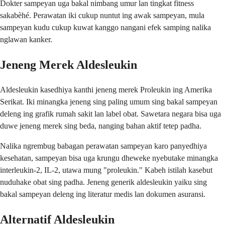
Dokter sampeyan uga bakal nimbang umur lan tingkat fitness
sakabèhé. Perawatan iki cukup nuntut ing awak sampeyan, mula
sampeyan kudu cukup kuwat kanggo nangani efek samping nalika
nglawan kanker.
Jeneng Merek Aldesleukin
Aldesleukin kasedhiya kanthi jeneng merek Proleukin ing Amerika
Serikat. Iki minangka jeneng sing paling umum sing bakal sampeyan
deleng ing grafik rumah sakit lan label obat. Sawetara negara bisa uga
duwe jeneng merek sing beda, nanging bahan aktif tetep padha.
Nalika ngrembug babagan perawatan sampeyan karo panyedhiya
kesehatan, sampeyan bisa uga krungu dheweke nyebutake minangka
interleukin-2, IL-2, utawa mung "proleukin." Kabeh istilah kasebut
nuduhake obat sing padha. Jeneng generik aldesleukin yaiku sing
bakal sampeyan deleng ing literatur medis lan dokumen asuransi.
Alternatif Aldesleukin