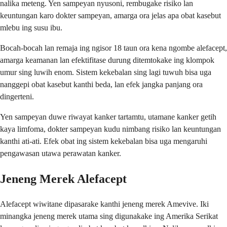
nalika meteng. Yen sampeyan nyusoni, rembugake risiko lan
keuntungan karo dokter sampeyan, amarga ora jelas apa obat kasebut
mlebu ing susu ibu.
Bocah-bocah lan remaja ing ngisor 18 taun ora kena ngombe alefacept,
amarga keamanan lan efektifitase durung ditemtokake ing klompok
umur sing luwih enom. Sistem kekebalan sing lagi tuwuh bisa uga
nanggepi obat kasebut kanthi beda, lan efek jangka panjang ora
dingerteni.
Yen sampeyan duwe riwayat kanker tartamtu, utamane kanker getih
kaya limfoma, dokter sampeyan kudu nimbang risiko lan keuntungan
kanthi ati-ati. Efek obat ing sistem kekebalan bisa uga mengaruhi
pengawasan utawa perawatan kanker.
Jeneng Merek Alefacept
Alefacept wiwitane dipasarake kanthi jeneng merek Amevive. Iki
minangka jeneng merek utama sing digunakake ing Amerika Serikat