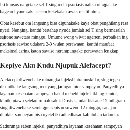
Iki khusus nargetake sel T sing melu psoriasis nalika ninggalake
bagean liyane saka sistem kekebalan awak relatif utuh.
Obat kasebut ora langsung bisa digunakake kaya obat penghilang rasa
nyeri. Nanging, kanthi bertahap nyuda jumlah sel T sing bermasalah
sajrone sawetara minggu. Umume wong wiwit ngerteni perbaikan ing
psoriasis sawise udakara 2-3 wulan perawatan, kanthi manfaat
maksimal asring katon sawise ngrampungake perawatan lengkap.
Kepiye Aku Kudu Njupuk Alefacept?
Alefacept diwenehake minangka injeksi intramuskular, sing tegese
disuntikake langsung menyang jaringan otot sampeyan. Panyedhiya
layanan kesehatan sampeyan bakal menehi injeksi iki ing kantor,
klinik, utawa setelan rumah sakit. Dosis standar biasane 15 miligram
sing diwenehake seminggu sepisan suwene 12 minggu, sanajan
dhokter sampeyan bisa nyetel iki adhedhasar kabutuhan tartamtu.
Sadurunge saben injeksi, panyedhiya layanan kesehatan sampeyan