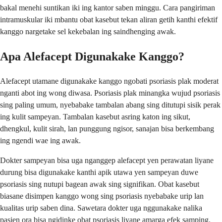
bakal menehi suntikan iki ing kantor saben minggu. Cara pangiriman
intramuskular iki mbantu obat kasebut tekan aliran getih kanthi efektif
kanggo nargetake sel kekebalan ing saindhenging awak.
Apa Alefacept Digunakake Kanggo?
Alefacept utamane digunakake kanggo ngobati psoriasis plak moderat
nganti abot ing wong diwasa. Psoriasis plak minangka wujud psoriasis
sing paling umum, nyebabake tambalan abang sing ditutupi sisik perak
ing kulit sampeyan. Tambalan kasebut asring katon ing sikut,
dhengkul, kulit sirah, lan punggung ngisor, sanajan bisa berkembang
ing ngendi wae ing awak.
Dokter sampeyan bisa uga nganggep alefacept yen perawatan liyane
durung bisa digunakake kanthi apik utawa yen sampeyan duwe
psoriasis sing nutupi bagean awak sing signifikan. Obat kasebut
biasane disimpen kanggo wong sing psoriasis nyebabake urip lan
kualitas urip saben dina. Sawetara dokter uga nggunakake nalika
pasien ora bisa ngidinke obat psoriasis liyane amarga efek samping.