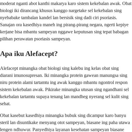
moderat nganti abot kanthi makarya karo sistem kekebalan awak. Obat
biologi iki dirancang khusus kanggo nargetake sel kekebalan sing
nyebabake tambalan kandel lan bersisik sing dadi ciri psoriasis.
Sanajan ora kasedhiya maneh ing pirang-pirang negara, ngerti kepiye
kerjane bisa mbantu sampeyan nggawe keputusan sing tepat babagan
pilihan perawatan psoriasis sampeyan.
Apa iku Alefacept?
Alefacept minangka obat biologi sing kalebu ing kelas obat sing
diarani imunosupresan. Iki minangka protein gawean manungsa sing
niru protein alami tartamtu ing awak kanggo mbantu ngontrol respon
sistem kekebalan awak. Pikirake minangka utusan sing ngandhani sel
kekebalan tartamtu supaya tenang lan mandheg nyerang sel kulit sing
sehat.
Obat kasebut kasedhiya minangka bubuk sing dicampur karo banyu
steril lan disuntikake menyang otot sampeyan, biasane ing paha utawa
lengen ndhuwur. Panyedhiya layanan kesehatan sampeyan biasane