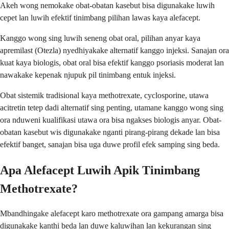
Akeh wong nemokake obat-obatan kasebut bisa digunakake luwih
cepet lan luwih efektif tinimbang pilihan lawas kaya alefacept.
Kanggo wong sing luwih seneng obat oral, pilihan anyar kaya
apremilast (Otezla) nyedhiyakake alternatif kanggo injeksi. Sanajan ora
kuat kaya biologis, obat oral bisa efektif kanggo psoriasis moderat lan
nawakake kepenak njupuk pil tinimbang entuk injeksi.
Obat sistemik tradisional kaya methotrexate, cyclosporine, utawa
acitretin tetep dadi alternatif sing penting, utamane kanggo wong sing
ora nduweni kualifikasi utawa ora bisa ngakses biologis anyar. Obat-
obatan kasebut wis digunakake nganti pirang-pirang dekade lan bisa
efektif banget, sanajan bisa uga duwe profil efek samping sing beda.
Apa Alefacept Luwih Apik Tinimbang
Methotrexate?
Mbandhingake alefacept karo methotrexate ora gampang amarga bisa
digunakake kanthi beda lan duwe kaluwihan lan kekurangan sing