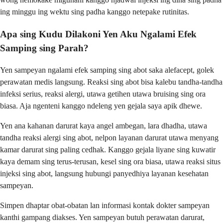
ing minggu ing wektu sing padha kanggo netepake rutinitas.
Apa sing Kudu Dilakoni Yen Aku Ngalami Efek
Samping sing Parah?
Yen sampeyan ngalami efek samping sing abot saka alefacept, golek
perawatan medis langsung. Reaksi sing abot bisa kalebu tandha-tandha
infeksi serius, reaksi alergi, utawa getihen utawa bruising sing ora
biasa. Aja ngenteni kanggo ndeleng yen gejala saya apik dhewe.
Yen ana kahanan darurat kaya angel ambegan, lara dhadha, utawa
tandha reaksi alergi sing abot, nelpon layanan darurat utawa menyang
kamar darurat sing paling cedhak. Kanggo gejala liyane sing kuwatir
kaya demam sing terus-terusan, kesel sing ora biasa, utawa reaksi situs
injeksi sing abot, langsung hubungi panyedhiya layanan kesehatan
sampeyan.
Simpen dhaptar obat-obatan lan informasi kontak dokter sampeyan
kanthi gampang diakses. Yen sampeyan butuh perawatan darurat,