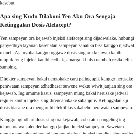
kasebut.
Apa sing Kudu Dilakoni Yen Aku Ora Sengaja
Ketinggalan Dosis Alefacept?
Yen sampeyan ora kejawab injeksi alefacept sing dijadwalake, hubungi
panyedhiya layanan kesehatan sampeyan sanalika bisa kanggo njadwal
maneh. Aja nyoba kanggo nggawe dosis sing ora kejawab kanthi
njupuk rong injeksi kanthi cedhak, amarga iki bisa nambah resiko efek
samping.
Dhokter sampeyan bakal nemtokake cara paling apik kanggo nerusake
perawatan sampeyan adhedhasar suwene wektu wiwit janjian sing ora
kejawab. Ing umume kasus, sampeyan mung bakal nerusake jadwal
reguler kanthi injeksi sing direncanakake sabanjure. Ketinggalan siji
dosis biasane ora mengaruhi efektifitas sakabehe perawatan sampeyan.
Kanggo ngindhari dosis sing ora kejawab, coba atur pangeling ing
telpon utawa kalender kanggo janjian injeksi sampeyan. Sawetara
wong nemokake migunani kanggo njadwal injeksi ing dina sing padha