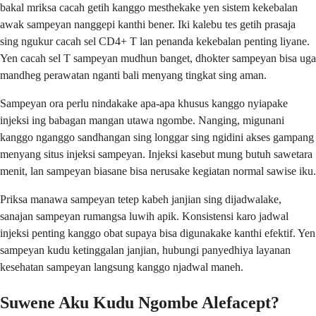
bakal mriksa cacah getih kanggo mesthekake yen sistem kekebalan
awak sampeyan nanggepi kanthi bener. Iki kalebu tes getih prasaja
sing ngukur cacah sel CD4+ T lan penanda kekebalan penting liyane.
Yen cacah sel T sampeyan mudhun banget, dhokter sampeyan bisa uga
mandheg perawatan nganti bali menyang tingkat sing aman.
Sampeyan ora perlu nindakake apa-apa khusus kanggo nyiapake
injeksi ing babagan mangan utawa ngombe. Nanging, migunani
kanggo nganggo sandhangan sing longgar sing ngidini akses gampang
menyang situs injeksi sampeyan. Injeksi kasebut mung butuh sawetara
menit, lan sampeyan biasane bisa nerusake kegiatan normal sawise iku.
Priksa manawa sampeyan tetep kabeh janjian sing dijadwalake,
sanajan sampeyan rumangsa luwih apik. Konsistensi karo jadwal
injeksi penting kanggo obat supaya bisa digunakake kanthi efektif. Yen
sampeyan kudu ketinggalan janjian, hubungi panyedhiya layanan
kesehatan sampeyan langsung kanggo njadwal maneh.
Suwene Aku Kudu Ngombe Alefacept?