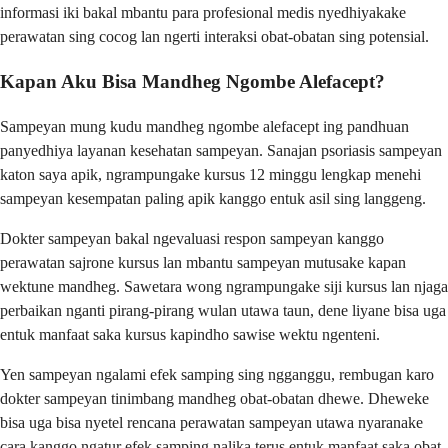
informasi iki bakal mbantu para profesional medis nyedhiyakake
perawatan sing cocog lan ngerti interaksi obat-obatan sing potensial.
Kapan Aku Bisa Mandheg Ngombe Alefacept?
Sampeyan mung kudu mandheg ngombe alefacept ing pandhuan
panyedhiya layanan kesehatan sampeyan. Sanajan psoriasis sampeyan
katon saya apik, ngrampungake kursus 12 minggu lengkap menehi
sampeyan kesempatan paling apik kanggo entuk asil sing langgeng.
Dokter sampeyan bakal ngevaluasi respon sampeyan kanggo
perawatan sajrone kursus lan mbantu sampeyan mutusake kapan
wektune mandheg. Sawetara wong ngrampungake siji kursus lan njaga
perbaikan nganti pirang-pirang wulan utawa taun, dene liyane bisa uga
entuk manfaat saka kursus kapindho sawise wektu ngenteni.
Yen sampeyan ngalami efek samping sing ngganggu, rembugan karo
dokter sampeyan tinimbang mandheg obat-obatan dhewe. Dheweke
bisa uga bisa nyetel rencana perawatan sampeyan utawa nyaranake
cara kanggo ngatur efek samping nalika terus entuk manfaat saka obat-