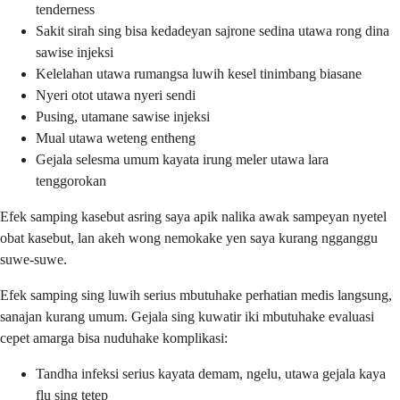
tenderness
Sakit sirah sing bisa kedadeyan sajrone sedina utawa rong dina
sawise injeksi
Kelelahan utawa rumangsa luwih kesel tinimbang biasane
Nyeri otot utawa nyeri sendi
Pusing, utamane sawise injeksi
Mual utawa weteng entheng
Gejala selesma umum kayata irung meler utawa lara
tenggorokan
Efek samping kasebut asring saya apik nalika awak sampeyan nyetel
obat kasebut, lan akeh wong nemokake yen saya kurang ngganggu
suwe-suwe.
Efek samping sing luwih serius mbutuhake perhatian medis langsung,
sanajan kurang umum. Gejala sing kuwatir iki mbutuhake evaluasi
cepet amarga bisa nuduhake komplikasi:
Tandha infeksi serius kayata demam, ngelu, utawa gejala kaya
flu sing tetep