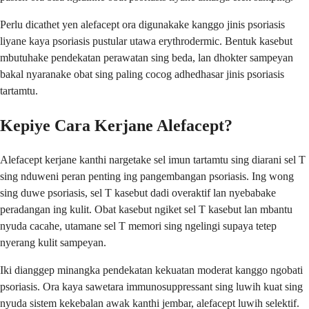
Perlu dicathet yen alefacept ora digunakake kanggo jinis psoriasis
liyane kaya psoriasis pustular utawa erythrodermic. Bentuk kasebut
mbutuhake pendekatan perawatan sing beda, lan dhokter sampeyan
bakal nyaranake obat sing paling cocog adhedhasar jinis psoriasis
tartamtu.
Kepiye Cara Kerjane Alefacept?
Alefacept kerjane kanthi nargetake sel imun tartamtu sing diarani sel T
sing nduweni peran penting ing pangembangan psoriasis. Ing wong
sing duwe psoriasis, sel T kasebut dadi overaktif lan nyebabake
peradangan ing kulit. Obat kasebut ngiket sel T kasebut lan mbantu
nyuda cacahe, utamane sel T memori sing ngelingi supaya tetep
nyerang kulit sampeyan.
Iki dianggep minangka pendekatan kekuatan moderat kanggo ngobati
psoriasis. Ora kaya sawetara immunosuppressant sing luwih kuat sing
nyuda sistem kekebalan awak kanthi jembar, alefacept luwih selektif.