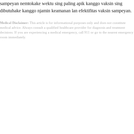
sampeyan nemtokake wektu sing paling apik kanggo vaksin sing
dibutuhake kanggo njamin keamanan lan efektifitas vaksin sampeyan.
Medical Disclaimer:
This article is for informational purposes only and does not constitute
medical advice. Always consult a qualified healthcare provider for diagnosis and treatment
decisions. If you are experiencing a medical emergency, call 911 or go to the nearest emergency
room immediately.