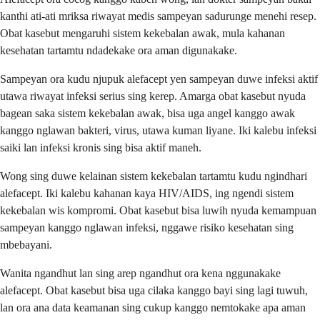
kanthi ati-ati mriksa riwayat medis sampeyan sadurunge menehi resep.
Obat kasebut mengaruhi sistem kekebalan awak, mula kahanan
kesehatan tartamtu ndadekake ora aman digunakake.
Sampeyan ora kudu njupuk alefacept yen sampeyan duwe infeksi aktif
utawa riwayat infeksi serius sing kerep. Amarga obat kasebut nyuda
bagean saka sistem kekebalan awak, bisa uga angel kanggo awak
kanggo nglawan bakteri, virus, utawa kuman liyane. Iki kalebu infeksi
saiki lan infeksi kronis sing bisa aktif maneh.
Wong sing duwe kelainan sistem kekebalan tartamtu kudu ngindhari
alefacept. Iki kalebu kahanan kaya HIV/AIDS, ing ngendi sistem
kekebalan wis kompromi. Obat kasebut bisa luwih nyuda kemampuan
sampeyan kanggo nglawan infeksi, nggawe risiko kesehatan sing
mbebayani.
Wanita ngandhut lan sing arep ngandhut ora kena nggunakake
alefacept. Obat kasebut bisa uga cilaka kanggo bayi sing lagi tuwuh,
lan ora ana data keamanan sing cukup kanggo nemtokake apa aman