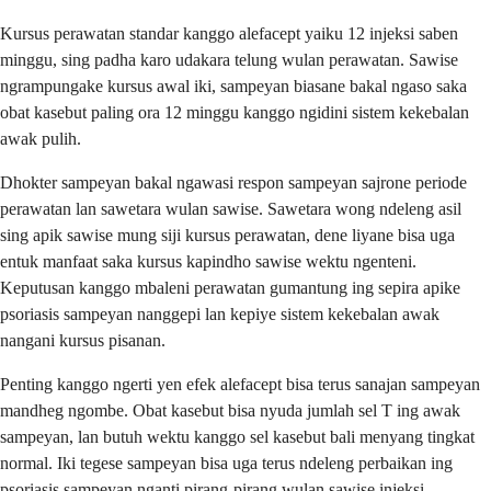
Kursus perawatan standar kanggo alefacept yaiku 12 injeksi saben
minggu, sing padha karo udakara telung wulan perawatan. Sawise
ngrampungake kursus awal iki, sampeyan biasane bakal ngaso saka
obat kasebut paling ora 12 minggu kanggo ngidini sistem kekebalan
awak pulih.
Dhokter sampeyan bakal ngawasi respon sampeyan sajrone periode
perawatan lan sawetara wulan sawise. Sawetara wong ndeleng asil
sing apik sawise mung siji kursus perawatan, dene liyane bisa uga
entuk manfaat saka kursus kapindho sawise wektu ngenteni.
Keputusan kanggo mbaleni perawatan gumantung ing sepira apike
psoriasis sampeyan nanggepi lan kepiye sistem kekebalan awak
nangani kursus pisanan.
Penting kanggo ngerti yen efek alefacept bisa terus sanajan sampeyan
mandheg ngombe. Obat kasebut bisa nyuda jumlah sel T ing awak
sampeyan, lan butuh wektu kanggo sel kasebut bali menyang tingkat
normal. Iki tegese sampeyan bisa uga terus ndeleng perbaikan ing
psoriasis sampeyan nganti pirang-pirang wulan sawise injeksi