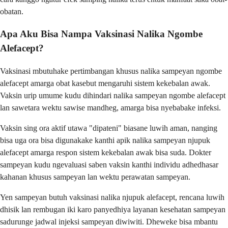
obatan.
Apa Aku Bisa Nampa Vaksinasi Nalika Ngombe
Alefacept?
Vaksinasi mbutuhake pertimbangan khusus nalika sampeyan ngombe
alefacept amarga obat kasebut mengaruhi sistem kekebalan awak.
Vaksin urip umume kudu dihindari nalika sampeyan ngombe alefacept
lan sawetara wektu sawise mandheg, amarga bisa nyebabake infeksi.
Vaksin sing ora aktif utawa "dipateni" biasane luwih aman, nanging
bisa uga ora bisa digunakake kanthi apik nalika sampeyan njupuk
alefacept amarga respon sistem kekebalan awak bisa suda. Dokter
sampeyan kudu ngevaluasi saben vaksin kanthi individu adhedhasar
kahanan khusus sampeyan lan wektu perawatan sampeyan.
Yen sampeyan butuh vaksinasi nalika njupuk alefacept, rencana luwih
dhisik lan rembugan iki karo panyedhiya layanan kesehatan sampeyan
sadurunge jadwal injeksi sampeyan diwiwiti. Dheweke bisa mbantu