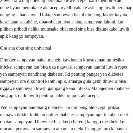
Sawetara wong ndeleng perbaikan luwih cepet karo methotrexate,
dene liyane nemokake alefacept nyedhiyakake asil sing luwih bertahap
nanging tahan suwe. Dokter sampeyan bakal nimbang faktor kayata
kesehatan sakabèhé, obat-obatan liyane sing sampeyan lakoni, lan
pilihan pribadi nalika mutusake obat endi sing bisa digunakake luwih
apik kanggo sampeyan.
Ora ana obat sing universal
Dhokter sampeyan bakal menehi kawigaten khusus marang resiko
infeksi sampeyan lan bisa uga ngawasi sampeyan kanthi luwih rapet
yen sampeyan nandhang diabetes. Iki penting banget yen diabetes
sampeyan ora dikontrol kanthi apik, amarga gula getih dhuwur bisa
nggawe sampeyan luwih gampang kena infeksi. Manajemen diabetes
sing apik dadi luwih penting nalika njupuk alefacept.
Yen sampeyan nandhang diabetes lan nimbang alefacept, priksa
manawa dokter kulit lan dokter diabetes sampeyan ngerti kabeh obat-
obatan sampeyan. Dheweke bisa kerja bareng kanggo mesthekake
rencana perawatan sampeyan aman lan efektif kanggo loro kahanan