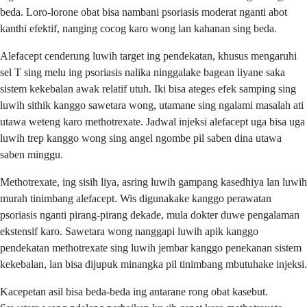
beda. Loro-lorone obat bisa nambani psoriasis moderat nganti abot
kanthi efektif, nanging cocog karo wong lan kahanan sing beda.
Alefacept cenderung luwih target ing pendekatan, khusus mengaruhi
sel T sing melu ing psoriasis nalika ninggalake bagean liyane saka
sistem kekebalan awak relatif utuh. Iki bisa ateges efek samping sing
luwih sithik kanggo sawetara wong, utamane sing ngalami masalah ati
utawa weteng karo methotrexate. Jadwal injeksi alefacept uga bisa uga
luwih trep kanggo wong sing angel ngombe pil saben dina utawa
saben minggu.
Methotrexate, ing sisih liya, asring luwih gampang kasedhiya lan luwih
murah tinimbang alefacept. Wis digunakake kanggo perawatan
psoriasis nganti pirang-pirang dekade, mula dokter duwe pengalaman
ekstensif karo. Sawetara wong nanggapi luwih apik kanggo
pendekatan methotrexate sing luwih jembar kanggo penekanan sistem
kekebalan, lan bisa dijupuk minangka pil tinimbang mbutuhake injeksi.
Kacepetan asil bisa beda-beda ing antarane rong obat kasebut.