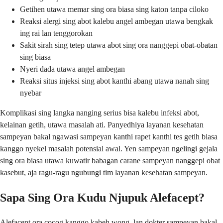
Getihen utawa memar sing ora biasa sing katon tanpa ciloko
Reaksi alergi sing abot kalebu angel ambegan utawa bengkak
ing rai lan tenggorokan
Sakit sirah sing tetep utawa abot sing ora nanggepi obat-obatan
sing biasa
Nyeri dada utawa angel ambegan
Reaksi situs injeksi sing abot kanthi abang utawa nanah sing
nyebar
Komplikasi sing langka nanging serius bisa kalebu infeksi abot,
kelainan getih, utawa masalah ati. Panyedhiya layanan kesehatan
sampeyan bakal ngawasi sampeyan kanthi rapet kanthi tes getih biasa
kanggo nyekel masalah potensial awal. Yen sampeyan ngelingi gejala
sing ora biasa utawa kuwatir babagan carane sampeyan nanggepi obat
kasebut, aja ragu-ragu ngubungi tim layanan kesehatan sampeyan.
Sapa Sing Ora Kudu Njupuk Alefacept?
Alefacept ora cocog kanggo kabeh wong, lan dokter sampeyan bakal