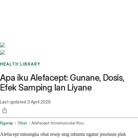
Benchmarks
Stories
FAQ
Sign up / Log in
HEALTH LIBRARY
Apa iku Alefacept: Gunane, Dosis,
Efek Samping lan Liyane
Last updated
3 April 2026
Ngarep
Obat
Alefacept Intramuscular Route
Alefacept minangka obat resep sing mbantu ngatur psoriasis plak