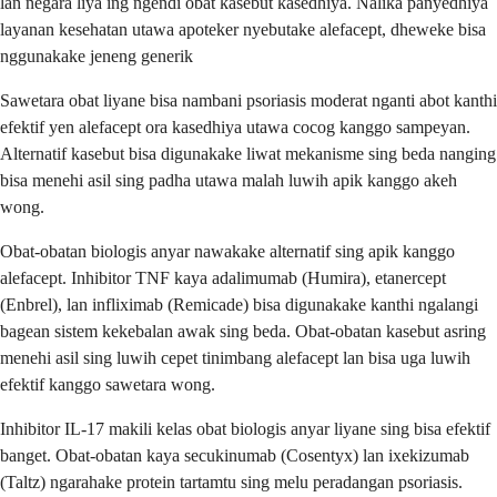
lan negara liya ing ngendi obat kasebut kasedhiya. Nalika panyedhiya
layanan kesehatan utawa apoteker nyebutake alefacept, dheweke bisa
nggunakake jeneng generik
Sawetara obat liyane bisa nambani psoriasis moderat nganti abot kanthi
efektif yen alefacept ora kasedhiya utawa cocog kanggo sampeyan.
Alternatif kasebut bisa digunakake liwat mekanisme sing beda nanging
bisa menehi asil sing padha utawa malah luwih apik kanggo akeh
wong.
Obat-obatan biologis anyar nawakake alternatif sing apik kanggo
alefacept. Inhibitor TNF kaya adalimumab (Humira), etanercept
(Enbrel), lan infliximab (Remicade) bisa digunakake kanthi ngalangi
bagean sistem kekebalan awak sing beda. Obat-obatan kasebut asring
menehi asil sing luwih cepet tinimbang alefacept lan bisa uga luwih
efektif kanggo sawetara wong.
Inhibitor IL-17 makili kelas obat biologis anyar liyane sing bisa efektif
banget. Obat-obatan kaya secukinumab (Cosentyx) lan ixekizumab
(Taltz) ngarahake protein tartamtu sing melu peradangan psoriasis.