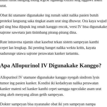
urat.
Obat iki utamane digunakake ing rumah sakit nalika pasien butuh
proteksi langsung saka tingkat asam urat sing dhuwur. Ora kaya wujud
pil sing bisa dijupuk ing omah kanggo encok, versi IV bisa digunakake
sajrone sawetara jam tinimbang pirang-pirang dina.
Rute intravena njamin obat kasebut tekan sistem sampeyan kanthi
cepet lan lengkap. Iki penting banget nalika wektu kritis, kayata
sadurunge utawa sajrone perawatan kanker tartamtu.
Apa Allopurinol IV Digunakake Kanggo?
Allopurinol IV utamane digunakake kanggo nyegah sindrom lysis
tumor ing pasien kanker. Kondisi iki kedadeyan nalika perawatan
kanker mateni sel kanker kanthi cepet saengga ngeculake asam urat
sing akeh menyang aliran getih sampeyan.
Dokter sampeyan bisa nyaranake obat iki yen sampeyan nampa