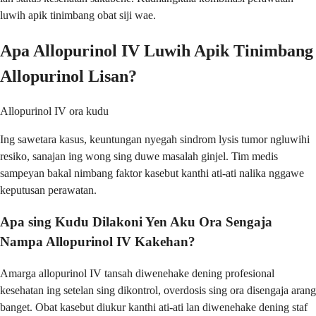
luwih apik tinimbang obat siji wae.
Apa Allopurinol IV Luwih Apik Tinimbang
Allopurinol Lisan?
Allopurinol IV ora kudu
Ing sawetara kasus, keuntungan nyegah sindrom lysis tumor ngluwihi
resiko, sanajan ing wong sing duwe masalah ginjel. Tim medis
sampeyan bakal nimbang faktor kasebut kanthi ati-ati nalika nggawe
keputusan perawatan.
Apa sing Kudu Dilakoni Yen Aku Ora Sengaja
Nampa Allopurinol IV Kakehan?
Amarga allopurinol IV tansah diwenehake dening profesional
kesehatan ing setelan sing dikontrol, overdosis sing ora disengaja arang
banget. Obat kasebut diukur kanthi ati-ati lan diwenehake dening staf