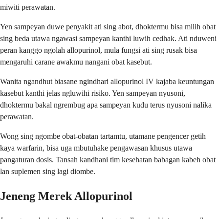
miwiti perawatan.
Yen sampeyan duwe penyakit ati sing abot, dhoktermu bisa milih obat
sing beda utawa ngawasi sampeyan kanthi luwih cedhak. Ati nduweni
peran kanggo ngolah allopurinol, mula fungsi ati sing rusak bisa
mengaruhi carane awakmu nangani obat kasebut.
Wanita ngandhut biasane ngindhari allopurinol IV kajaba keuntungan
kasebut kanthi jelas ngluwihi risiko. Yen sampeyan nyusoni,
dhoktermu bakal ngrembug apa sampeyan kudu terus nyusoni nalika
perawatan.
Wong sing ngombe obat-obatan tartamtu, utamane pengencer getih
kaya warfarin, bisa uga mbutuhake pengawasan khusus utawa
pangaturan dosis. Tansah kandhani tim kesehatan babagan kabeh obat
lan suplemen sing lagi diombe.
Jeneng Merek Allopurinol