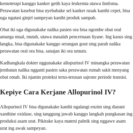
kemoterapi kanggo kanker getih kaya leukemia utawa limfoma.
Perawatan kasebut bisa nyebabake sel kanker rusak kanthi cepet, bisa
uga ngatasi ginjel sampeyan kanthi produk sampah.
Obat iki uga digunakake nalika pasien ora bisa ngombe obat oral
amarga mual, mutah, utawa masalah pencernaan liyane. Ing kasus sing
langka, bisa digunakake kanggo serangan gout sing parah nalika
perawatan oral ora bisa, sanajan iki ora umum.
Kadhangkala dokter nggunakake allopurinol IV minangka perawatan
jembatan nalika ngganti pasien saka perawatan rumah sakit menyang
obat omah. Iki njamin proteksi terus-terusan sajrone periode transisi.
Kepiye Cara Kerjane Allopurinol IV?
Allopurinol IV bisa digunakake kanthi ngalangi enzim sing diarani
xanthine oxidase, sing tanggung jawab kanggo langkah pungkasan ing
produksi asam urat. Pikirake kaya mateni pabrik sing nggawe asam
urat ing awak sampeyan.