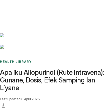
Benchmarks
Stories
FAQ
Sign up / Log in
HEALTH LIBRARY
Apa iku Allopurinol (Rute Intravena):
Gunane, Dosis, Efek Samping lan
Liyane
Last updated
3 April 2026