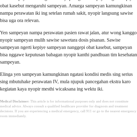
obat kasebut mengaruhi sampeyan. Amarga sampeyan kamungkinan
nampa perawatan iki ing setelan rumah sakit, nyopir langsung sawise
bisa uga ora relevan.
Yen sampeyan nampa perawatan pasien rawat jalan, atur wong kanggo
nyopir sampeyan mulih sawise sawetara dosis pisanan. Sawise
sampeyan ngerti kepiye sampeyan nanggepi obat kasebut, sampeyan
bisa nggawe keputusan babagan nyopir kanthi pandhuan tim kesehatan
sampeyan.
Elinga yen sampeyan kamungkinan ngatasi kondisi medis sing serius
sing mbutuhake perawatan IV, mula njupuk pancegahan ekstra karo
kegiatan kaya nyopir mesthi wicaksana ing wektu iki.
Medical Disclaimer:
This article is for informational purposes only and does not constitute
medical advice. Always consult a qualified healthcare provider for diagnosis and treatment
decisions. If you are experiencing a medical emergency, call 911 or go to the nearest emergency
room immediately.