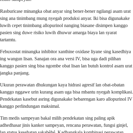
Rasburicase minangka obat anyar sing bener-bener ngilangi asam urat
sing ana tinimbang mung nyegah produksi anyar. Iki bisa digunakake
luwih cepet tinimbang allopurinol nanging biasane disimpen kanggo
pasien sing duwe risiko luwih dhuwur amarga biaya lan syarat
tartamtu.
Febuxostat minangka inhibitor xanthine oxidase liyane sing kasedhiya
ing wangun lisan. Sanajan ora ana versi IV, bisa uga dadi pilihan
kanggo pasien sing bisa ngombe obat lisan lan butuh kontrol asam urat
jangka panjang.
Ukuran perawatan dhukungan kaya hidrasi agresif lan obat-obatan
kanggo nggawe urin kurang asam uga bisa mbantu nyegah komplikasi.
Pendekatan kasebut asring digunakake bebarengan karo allopurinol IV
kanggo perlindungan maksimal.
Tim medis sampeyan bakal milih pendekatan sing paling apik
adhedhasar jinis kanker sampeyan, rencana perawatan, fungsi ginjel,
lan status kesehatan sakabèhé. Kadhangkala kombinasi perawatan