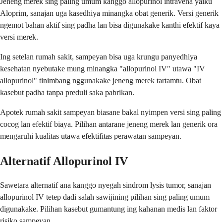
Jeneng merek sing paling umum kanggo allopurinol intravena yaiku
Aloprim, sanajan uga kasedhiya minangka obat generik. Versi generik
ngemot bahan aktif sing padha lan bisa digunakake kanthi efektif kaya
versi merek.
Ing setelan rumah sakit, sampeyan bisa uga krungu panyedhiya
kesehatan nyebutake mung minangka "allopurinol IV" utawa "IV
allopurinol" tinimbang nggunakake jeneng merek tartamtu. Obat
kasebut padha tanpa preduli saka pabrikan.
Apotek rumah sakit sampeyan biasane bakal nyimpen versi sing paling
cocog lan efektif biaya. Pilihan antarane jeneng merek lan generik ora
mengaruhi kualitas utawa efektifitas perawatan sampeyan.
Alternatif Allopurinol IV
Sawetara alternatif ana kanggo nyegah sindrom lysis tumor, sanajan
allopurinol IV tetep dadi salah sawijining pilihan sing paling umum
digunakake. Pilihan kasebut gumantung ing kahanan medis lan faktor
risiko sampeyan.