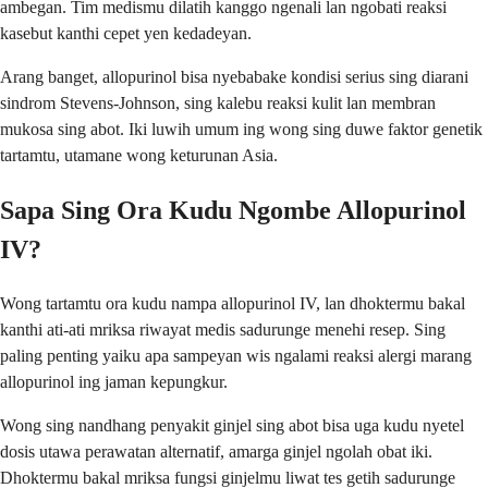
ambegan. Tim medismu dilatih kanggo ngenali lan ngobati reaksi
kasebut kanthi cepet yen kedadeyan.
Arang banget, allopurinol bisa nyebabake kondisi serius sing diarani
sindrom Stevens-Johnson, sing kalebu reaksi kulit lan membran
mukosa sing abot. Iki luwih umum ing wong sing duwe faktor genetik
tartamtu, utamane wong keturunan Asia.
Sapa Sing Ora Kudu Ngombe Allopurinol
IV?
Wong tartamtu ora kudu nampa allopurinol IV, lan dhoktermu bakal
kanthi ati-ati mriksa riwayat medis sadurunge menehi resep. Sing
paling penting yaiku apa sampeyan wis ngalami reaksi alergi marang
allopurinol ing jaman kepungkur.
Wong sing nandhang penyakit ginjel sing abot bisa uga kudu nyetel
dosis utawa perawatan alternatif, amarga ginjel ngolah obat iki.
Dhoktermu bakal mriksa fungsi ginjelmu liwat tes getih sadurunge