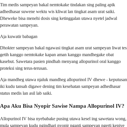
Tim medis sampeyan bakal nemtokake tindakan sing paling apik
adhedhasar suwene wektu wis kliwat lan tingkat asam urat saiki.
Dheweke bisa menehi dosis sing ketinggalan utawa nyetel jadwal
perawatan sampeyan.
Aja kuwatir babagan
Dhokter sampeyan bakal ngawasi tingkat asam urat sampeyan liwat tes
getih kanggo nemtokake kapan aman kanggo mandhegake obat
kasebut. Sawetara pasien pindhah menyang allopurinol oral kanggo
proteksi sing terus-terusan.
Aja mandheg utawa njaluk mandheg allopurinol IV dhewe - keputusan
iki kudu tansah digawe dening tim kesehatan sampeyan adhedhasar
status medis lan asil lab saiki.
Apa Aku Bisa Nyopir Sawise Nampa Allopurinol IV?
Allopurinol IV bisa nyebabake pusing utawa kesel ing sawetara wong,
mula sampeyan kudu ngindhari nyopir nganti sampeyan ngerti kepiye