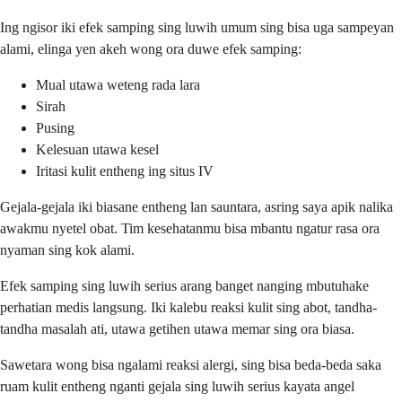
Ing ngisor iki efek samping sing luwih umum sing bisa uga sampeyan
alami, elinga yen akeh wong ora duwe efek samping:
Mual utawa weteng rada lara
Sirah
Pusing
Kelesuan utawa kesel
Iritasi kulit entheng ing situs IV
Gejala-gejala iki biasane entheng lan sauntara, asring saya apik nalika
awakmu nyetel obat. Tim kesehatanmu bisa mbantu ngatur rasa ora
nyaman sing kok alami.
Efek samping sing luwih serius arang banget nanging mbutuhake
perhatian medis langsung. Iki kalebu reaksi kulit sing abot, tandha-
tandha masalah ati, utawa getihen utawa memar sing ora biasa.
Sawetara wong bisa ngalami reaksi alergi, sing bisa beda-beda saka
ruam kulit entheng nganti gejala sing luwih serius kayata angel