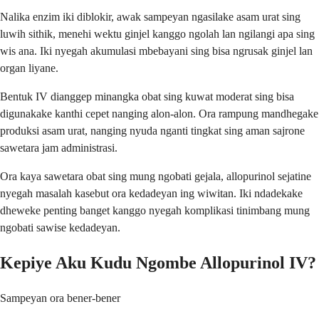
Nalika enzim iki diblokir, awak sampeyan ngasilake asam urat sing
luwih sithik, menehi wektu ginjel kanggo ngolah lan ngilangi apa sing
wis ana. Iki nyegah akumulasi mbebayani sing bisa ngrusak ginjel lan
organ liyane.
Bentuk IV dianggep minangka obat sing kuwat moderat sing bisa
digunakake kanthi cepet nanging alon-alon. Ora rampung mandhegake
produksi asam urat, nanging nyuda nganti tingkat sing aman sajrone
sawetara jam administrasi.
Ora kaya sawetara obat sing mung ngobati gejala, allopurinol sejatine
nyegah masalah kasebut ora kedadeyan ing wiwitan. Iki ndadekake
dheweke penting banget kanggo nyegah komplikasi tinimbang mung
ngobati sawise kedadeyan.
Kepiye Aku Kudu Ngombe Allopurinol IV?
Sampeyan ora bener-bener