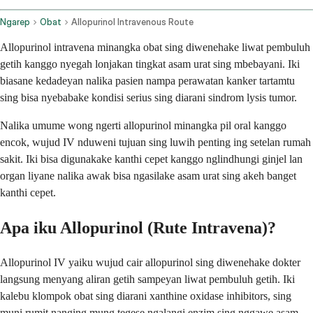
Ngarep
Obat
Allopurinol Intravenous Route
Allopurinol intravena minangka obat sing diwenehake liwat pembuluh
getih kanggo nyegah lonjakan tingkat asam urat sing mbebayani. Iki
biasane kedadeyan nalika pasien nampa perawatan kanker tartamtu
sing bisa nyebabake kondisi serius sing diarani sindrom lysis tumor.
Nalika umume wong ngerti allopurinol minangka pil oral kanggo
encok, wujud IV nduweni tujuan sing luwih penting ing setelan rumah
sakit. Iki bisa digunakake kanthi cepet kanggo nglindhungi ginjel lan
organ liyane nalika awak bisa ngasilake asam urat sing akeh banget
kanthi cepet.
Apa iku Allopurinol (Rute Intravena)?
Allopurinol IV yaiku wujud cair allopurinol sing diwenehake dokter
langsung menyang aliran getih sampeyan liwat pembuluh getih. Iki
kalebu klompok obat sing diarani xanthine oxidase inhibitors, sing
muni rumit nanging mung tegese ngalangi enzim sing nggawe asam