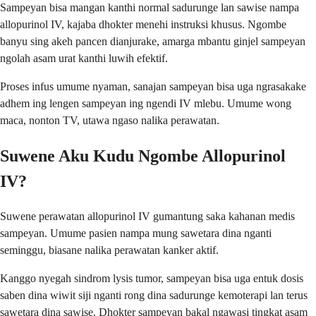
Sampeyan bisa mangan kanthi normal sadurunge lan sawise nampa
allopurinol IV, kajaba dhokter menehi instruksi khusus. Ngombe
banyu sing akeh pancen dianjurake, amarga mbantu ginjel sampeyan
ngolah asam urat kanthi luwih efektif.
Proses infus umume nyaman, sanajan sampeyan bisa uga ngrasakake
adhem ing lengen sampeyan ing ngendi IV mlebu. Umume wong
maca, nonton TV, utawa ngaso nalika perawatan.
Suwene Aku Kudu Ngombe Allopurinol
IV?
Suwene perawatan allopurinol IV gumantung saka kahanan medis
sampeyan. Umume pasien nampa mung sawetara dina nganti
seminggu, biasane nalika perawatan kanker aktif.
Kanggo nyegah sindrom lysis tumor, sampeyan bisa uga entuk dosis
saben dina wiwit siji nganti rong dina sadurunge kemoterapi lan terus
sawetara dina sawise. Dhokter sampeyan bakal ngawasi tingkat asam