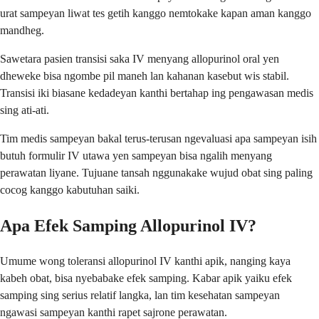
urat sampeyan liwat tes getih kanggo nemtokake kapan aman kanggo
mandheg.
Sawetara pasien transisi saka IV menyang allopurinol oral yen
dheweke bisa ngombe pil maneh lan kahanan kasebut wis stabil.
Transisi iki biasane kedadeyan kanthi bertahap ing pengawasan medis
sing ati-ati.
Tim medis sampeyan bakal terus-terusan ngevaluasi apa sampeyan isih
butuh formulir IV utawa yen sampeyan bisa ngalih menyang
perawatan liyane. Tujuane tansah nggunakake wujud obat sing paling
cocog kanggo kabutuhan saiki.
Apa Efek Samping Allopurinol IV?
Umume wong toleransi allopurinol IV kanthi apik, nanging kaya
kabeh obat, bisa nyebabake efek samping. Kabar apik yaiku efek
samping sing serius relatif langka, lan tim kesehatan sampeyan
ngawasi sampeyan kanthi rapet sajrone perawatan.