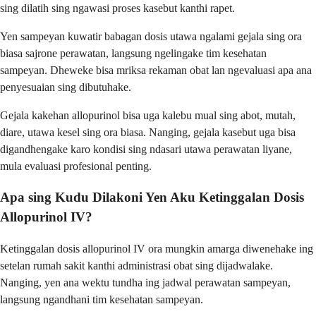
sing dilatih sing ngawasi proses kasebut kanthi rapet.
Yen sampeyan kuwatir babagan dosis utawa ngalami gejala sing ora
biasa sajrone perawatan, langsung ngelingake tim kesehatan
sampeyan. Dheweke bisa mriksa rekaman obat lan ngevaluasi apa ana
penyesuaian sing dibutuhake.
Gejala kakehan allopurinol bisa uga kalebu mual sing abot, mutah,
diare, utawa kesel sing ora biasa. Nanging, gejala kasebut uga bisa
digandhengake karo kondisi sing ndasari utawa perawatan liyane,
mula evaluasi profesional penting.
Apa sing Kudu Dilakoni Yen Aku Ketinggalan Dosis
Allopurinol IV?
Ketinggalan dosis allopurinol IV ora mungkin amarga diwenehake ing
setelan rumah sakit kanthi administrasi obat sing dijadwalake.
Nanging, yen ana wektu tundha ing jadwal perawatan sampeyan,
langsung ngandhani tim kesehatan sampeyan.