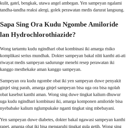
kulit, gatel, bengkak, utawa angel ambegan. Yen sampeyan ngalami
tandha-tandha reaksi alergi, golek perawatan medis darurat langsung.
Sapa Sing Ora Kudu Ngombe Amiloride
lan Hydrochlorothiazide?
Wong tartamtu kudu ngindhari obat kombinasi iki amarga risiko
komplikasi serius mundhak. Dokter sampeyan bakal nliti kanthi ati-ati
riwayat medis sampeyan sadurunge menehi resep perawatan iki
kanggo mesthekake aman kanggo sampeyan.
Sampeyan ora kudu ngombe obat iki yen sampeyan duwe penyakit
ginjel sing parah, amarga ginjel sampeyan bisa uga ora bisa ngolah
obat kasebut kanthi aman. Wong sing duwe tingkat kalium dhuwur
uga kudu ngindhari kombinasi iki, amarga komponen amiloride bisa
nyebabake kalium nglumpukake nganti tingkat sing mbebayani.
Yen sampeyan duwe diabetes, dokter bakal ngawasi sampeyan kanthi
rapet, amarga obat iki bisa mengaruhi tingkat gula getih. Wong sing