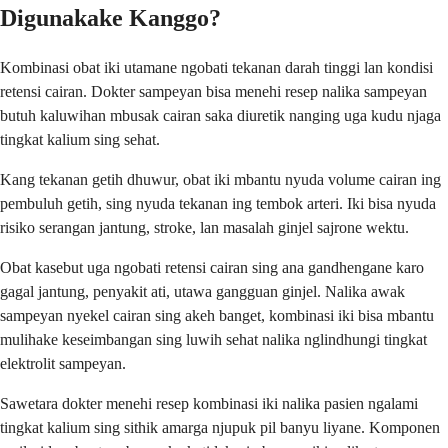
Digunakake Kanggo?
Kombinasi obat iki utamane ngobati tekanan darah tinggi lan kondisi
retensi cairan. Dokter sampeyan bisa menehi resep nalika sampeyan
butuh kaluwihan mbusak cairan saka diuretik nanging uga kudu njaga
tingkat kalium sing sehat.
Kang tekanan getih dhuwur, obat iki mbantu nyuda volume cairan ing
pembuluh getih, sing nyuda tekanan ing tembok arteri. Iki bisa nyuda
risiko serangan jantung, stroke, lan masalah ginjel sajrone wektu.
Obat kasebut uga ngobati retensi cairan sing ana gandhengane karo
gagal jantung, penyakit ati, utawa gangguan ginjel. Nalika awak
sampeyan nyekel cairan sing akeh banget, kombinasi iki bisa mbantu
mulihake keseimbangan sing luwih sehat nalika nglindhungi tingkat
elektrolit sampeyan.
Sawetara dokter menehi resep kombinasi iki nalika pasien ngalami
tingkat kalium sing sithik amarga njupuk pil banyu liyane. Komponen