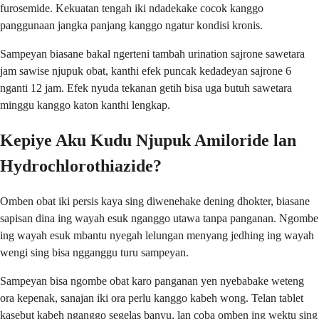
furosemide. Kekuatan tengah iki ndadekake cocok kanggo
panggunaan jangka panjang kanggo ngatur kondisi kronis.
Sampeyan biasane bakal ngerteni tambah urination sajrone sawetara
jam sawise njupuk obat, kanthi efek puncak kedadeyan sajrone 6
nganti 12 jam. Efek nyuda tekanan getih bisa uga butuh sawetara
minggu kanggo katon kanthi lengkap.
Kepiye Aku Kudu Njupuk Amiloride lan
Hydrochlorothiazide?
Omben obat iki persis kaya sing diwenehake dening dhokter, biasane
sapisan dina ing wayah esuk nganggo utawa tanpa panganan. Ngombe
ing wayah esuk mbantu nyegah lelungan menyang jedhing ing wayah
wengi sing bisa ngganggu turu sampeyan.
Sampeyan bisa ngombe obat karo panganan yen nyebabake weteng
ora kepenak, sanajan iki ora perlu kanggo kabeh wong. Telan tablet
kasebut kabeh nganggo segelas banyu, lan coba omben ing wektu sing