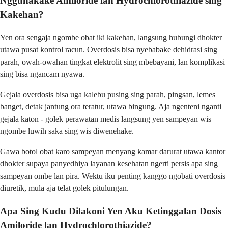
Nggunakake Amiloride lan Hydrochlorothiazide sing
Kakehan?
Yen ora sengaja ngombe obat iki kakehan, langsung hubungi dhokter
utawa pusat kontrol racun. Overdosis bisa nyebabake dehidrasi sing
parah, owah-owahan tingkat elektrolit sing mbebayani, lan komplikasi
sing bisa ngancam nyawa.
Gejala overdosis bisa uga kalebu pusing sing parah, pingsan, lemes
banget, detak jantung ora teratur, utawa bingung. Aja ngenteni nganti
gejala katon - golek perawatan medis langsung yen sampeyan wis
ngombe luwih saka sing wis diwenehake.
Gawa botol obat karo sampeyan menyang kamar darurat utawa kantor
dhokter supaya panyedhiya layanan kesehatan ngerti persis apa sing
sampeyan ombe lan pira. Wektu iku penting kanggo ngobati overdosis
diuretik, mula aja telat golek pitulungan.
Apa Sing Kudu Dilakoni Yen Aku Ketinggalan Dosis
Amiloride lan Hydrochlorothiazide?