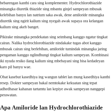
bebarengan kanthi cara sing komplementer. Hydrochlorothiazide
minangka diuretik thiazide sing mbantu ginjel sampeyan mbusak
kelebihan banyu lan natrium saka awak, dene amiloride minangka
diuretik sing ngirit kalium sing nyegah awak supaya ora kelangan
kalium sing akeh banget.
Pikirake minangka pendekatan sing seimbang kanggo ngatur tingkat
cairan. Nalika hydrochlorothiazide nindakake tugas abot kanggo
mbusak cairan sing berlebihan, amiloride tumindak minangka jaring
pengaman kanggo nglindhungi tingkat kalium sampeyan. Kombinasi
iki nyuda resiko ilang kalium sing mbebayani sing bisa kedadeyan
karo pil banyu wae.
Obat kasebut kasedhiya ing wangun tablet lan mung kasedhiya kanthi
resep. Dokter sampeyan bakal nemtokake kekuatan sing tepat
adhedhasar kahanan tartamtu lan kepiye awak sampeyan nanggepi
perawatan.
Apa Amiloride lan Hydrochlorothiazide