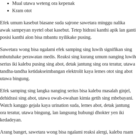
Mual utawa weteng ora kepenak
Kram otot
Efek umum kasebut biasane suda sajrone sawetara minggu nalika
awak sampeyan nyetel obat kasebut. Tetep hidrasi kanthi apik lan ganti
posisi kanthi alon bisa mbantu nyilikake pusing.
Sawetara wong bisa ngalami efek samping sing luwih signifikan sing
mbutuhake perawatan medis. Reaksi sing kurang umum nanging luwih
serius iki kalebu pusing sing abot, detak jantung sing ora teratur, utawa
tandha-tandha ketidakseimbangan elektrolit kaya lemes otot sing abot
utawa bingung.
Efek samping sing langka nanging serius bisa kalebu masalah ginjel,
dehidrasi sing abot, utawa owah-owahan kimia getih sing mbebayani.
Watch kanggo gejala kaya urination suda, lemes abot, detak jantung
ora teratur, utawa bingung, lan langsung hubungi dhokter yen iki
kedadeyan.
Arang banget, sawetara wong bisa ngalami reaksi alergi, kalebu ruam