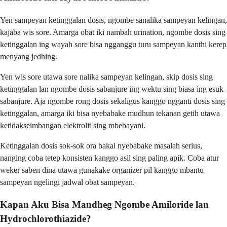
Yen sampeyan ketinggalan dosis, ngombe sanalika sampeyan kelingan,
kajaba wis sore. Amarga obat iki nambah urination, ngombe dosis sing
ketinggalan ing wayah sore bisa ngganggu turu sampeyan kanthi kerep
menyang jedhing.
Yen wis sore utawa sore nalika sampeyan kelingan, skip dosis sing
ketinggalan lan ngombe dosis sabanjure ing wektu sing biasa ing esuk
sabanjure. Aja ngombe rong dosis sekaligus kanggo ngganti dosis sing
ketinggalan, amarga iki bisa nyebabake mudhun tekanan getih utawa
ketidakseimbangan elektrolit sing mbebayani.
Ketinggalan dosis sok-sok ora bakal nyebabake masalah serius,
nanging coba tetep konsisten kanggo asil sing paling apik. Coba atur
weker saben dina utawa gunakake organizer pil kanggo mbantu
sampeyan ngelingi jadwal obat sampeyan.
Kapan Aku Bisa Mandheg Ngombe Amiloride lan
Hydrochlorothiazide?