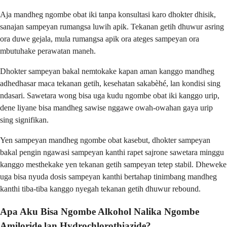
Aja mandheg ngombe obat iki tanpa konsultasi karo dhokter dhisik,
sanajan sampeyan rumangsa luwih apik. Tekanan getih dhuwur asring
ora duwe gejala, mula rumangsa apik ora ateges sampeyan ora
mbutuhake perawatan maneh.
Dhokter sampeyan bakal nemtokake kapan aman kanggo mandheg
adhedhasar maca tekanan getih, kesehatan sakabèhé, lan kondisi sing
ndasari. Sawetara wong bisa uga kudu ngombe obat iki kanggo urip,
dene liyane bisa mandheg sawise nggawe owah-owahan gaya urip
sing signifikan.
Yen sampeyan mandheg ngombe obat kasebut, dhokter sampeyan
bakal pengin ngawasi sampeyan kanthi rapet sajrone sawetara minggu
kanggo mesthekake yen tekanan getih sampeyan tetep stabil. Dheweke
uga bisa nyuda dosis sampeyan kanthi bertahap tinimbang mandheg
kanthi tiba-tiba kanggo nyegah tekanan getih dhuwur rebound.
Apa Aku Bisa Ngombe Alkohol Nalika Ngombe
Amiloride lan Hydrochlorothiazide?