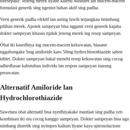
diresepake. Jeneng merek liyane kalebu Moduret lan macem-macem
formulasi generik sing ngemot bahan aktif sing padha.
Versi generik padha efektif lan asring luwih terjangkau tinimbang
pilihan merek. Apotek sampeyan bisa ngganti versi generik kajaba
dokter sampeyan khusus njaluk jeneng merek ing resep sampeyan.
Obat iki kasedhiya ing macem-macem kekuwatan, biasane
nggabungake 5mg amiloride karo 50mg hydrochlorothiazide saben
tablet. Dokter sampeyan bakal menehi resep kekuwatan sing cocog
adhedhasar kabutuhan individu lan respon sampeyan marang
perawatan.
Alternatif Amiloride lan
Hydrochlorothiazide
Sawetara obat alternatif bisa nyedhiyakake manfaat sing padha yen
kombinasi iki ora cocog kanggo sampeyan. Dokter sampeyan bisa uga
nimbang diuretik sing nyimpen kalium liyane kaya spironolactone