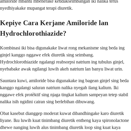
amiloride mbantu mbenerake ketidakseimbangan iki nalika terus
nyedhiyakake mupangat terapi diuretik.
Kepiye Cara Kerjane Amiloride lan
Hydrochlorothiazide?
Kombinasi iki bisa digunakake liwat rong mekanisme sing beda ing
ginjel kanggo nggawe efek diuretik sing seimbang.
Hydrochlorothiazide ngalangi reabsorpsi natrium ing tubulus ginjel,
nyebabake awak ngilangi luwih akeh natrium lan banyu liwat urin.
Sauntara kuwi, amiloride bisa digunakake ing bagean ginjel sing beda
kanggo ngalangi saluran natrium nalika nyegah ilang kalium. Iki
nggawe efek protèktif sing njaga tingkat kalium sampeyan tetep stabil
nalika isih ngidini cairan sing berlebihan dibuwang.
Obat kasebut dianggep moderat kuwat dibandhingake karo diuretik
liyane. Iku luwih kuat tinimbang diuretik entheng kaya spironolactone
dhewe nanging luwih alus tinimbang diuretik loop sing kuat kaya