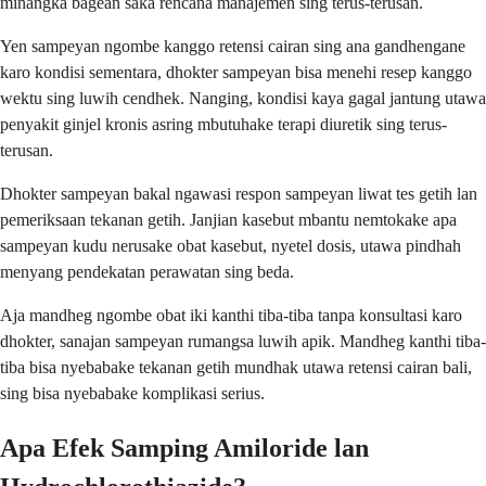
minangka bagean saka rencana manajemen sing terus-terusan.
Yen sampeyan ngombe kanggo retensi cairan sing ana gandhengane
karo kondisi sementara, dhokter sampeyan bisa menehi resep kanggo
wektu sing luwih cendhek. Nanging, kondisi kaya gagal jantung utawa
penyakit ginjel kronis asring mbutuhake terapi diuretik sing terus-
terusan.
Dhokter sampeyan bakal ngawasi respon sampeyan liwat tes getih lan
pemeriksaan tekanan getih. Janjian kasebut mbantu nemtokake apa
sampeyan kudu nerusake obat kasebut, nyetel dosis, utawa pindhah
menyang pendekatan perawatan sing beda.
Aja mandheg ngombe obat iki kanthi tiba-tiba tanpa konsultasi karo
dhokter, sanajan sampeyan rumangsa luwih apik. Mandheg kanthi tiba-
tiba bisa nyebabake tekanan getih mundhak utawa retensi cairan bali,
sing bisa nyebabake komplikasi serius.
Apa Efek Samping Amiloride lan