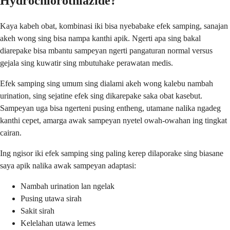
Hydrochlorothiazide?
Kaya kabeh obat, kombinasi iki bisa nyebabake efek samping, sanajan
akeh wong sing bisa nampa kanthi apik. Ngerti apa sing bakal
diarepake bisa mbantu sampeyan ngerti pangaturan normal versus
gejala sing kuwatir sing mbutuhake perawatan medis.
Efek samping sing umum sing dialami akeh wong kalebu nambah
urination, sing sejatine efek sing dikarepake saka obat kasebut.
Sampeyan uga bisa ngerteni pusing entheng, utamane nalika ngadeg
kanthi cepet, amarga awak sampeyan nyetel owah-owahan ing tingkat
cairan.
Ing ngisor iki efek samping sing paling kerep dilaporake sing biasane
saya apik nalika awak sampeyan adaptasi:
Nambah urination lan ngelak
Pusing utawa sirah
Sakit sirah
Kelelahan utawa lemes