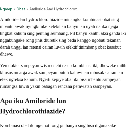
Ngarep
Obat
Amiloride And Hydrochlorothiazide Oral Route
Amiloride lan hydrochlorothiazide minangka kombinasi obat sing
mbantu awak nyingkirake kelebihan banyu lan uyah nalika njaga
tingkat kalium sing penting seimbang. Pil banyu kanthi aksi ganda iki
nggabungake rong jinis diuretik sing beda kanggo ngobati tekanan
darah tinggi lan retensi cairan luwih efektif tinimbang obat kasebut
dhewe.
Yen dokter sampeyan wis menehi resep kombinasi iki, dheweke milih
khusus amarga awak sampeyan butuh kaluwihan mbusak cairan lan
efek ngreksa kalium. Ngerti kepiye obat iki bisa mbantu sampeyan
rumangsa luwih yakin babagan rencana perawatan sampeyan.
Apa iku Amiloride lan
Hydrochlorothiazide?
Kombinasi obat iki ngemot rong pil banyu sing bisa digunakake