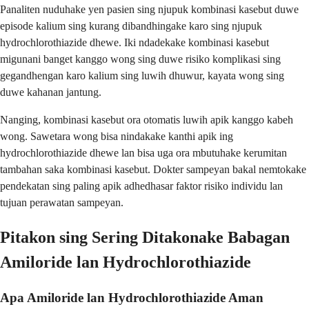
Panaliten nuduhake yen pasien sing njupuk kombinasi kasebut duwe
episode kalium sing kurang dibandhingake karo sing njupuk
hydrochlorothiazide dhewe. Iki ndadekake kombinasi kasebut
migunani banget kanggo wong sing duwe risiko komplikasi sing
gegandhengan karo kalium sing luwih dhuwur, kayata wong sing
duwe kahanan jantung.
Nanging, kombinasi kasebut ora otomatis luwih apik kanggo kabeh
wong. Sawetara wong bisa nindakake kanthi apik ing
hydrochlorothiazide dhewe lan bisa uga ora mbutuhake kerumitan
tambahan saka kombinasi kasebut. Dokter sampeyan bakal nemtokake
pendekatan sing paling apik adhedhasar faktor risiko individu lan
tujuan perawatan sampeyan.
Pitakon sing Sering Ditakonake Babagan
Amiloride lan Hydrochlorothiazide
Apa Amiloride lan Hydrochlorothiazide Aman