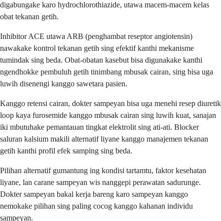
digabungake karo hydrochlorothiazide, utawa macem-macem kelas
obat tekanan getih.
Inhibitor ACE utawa ARB (penghambat reseptor angiotensin)
nawakake kontrol tekanan getih sing efektif kanthi mekanisme
tumindak sing beda. Obat-obatan kasebut bisa digunakake kanthi
ngendhokke pembuluh getih tinimbang mbusak cairan, sing bisa uga
luwih disenengi kanggo sawetara pasien.
Kanggo retensi cairan, dokter sampeyan bisa uga menehi resep diuretik
loop kaya furosemide kanggo mbusak cairan sing luwih kuat, sanajan
iki mbutuhake pemantauan tingkat elektrolit sing ati-ati. Blocker
saluran kalsium makili alternatif liyane kanggo manajemen tekanan
getih kanthi profil efek samping sing beda.
Pilihan alternatif gumantung ing kondisi tartamtu, faktor kesehatan
liyane, lan carane sampeyan wis nanggepi perawatan sadurunge.
Dokter sampeyan bakal kerja bareng karo sampeyan kanggo
nemokake pilihan sing paling cocog kanggo kahanan individu
sampeyan.