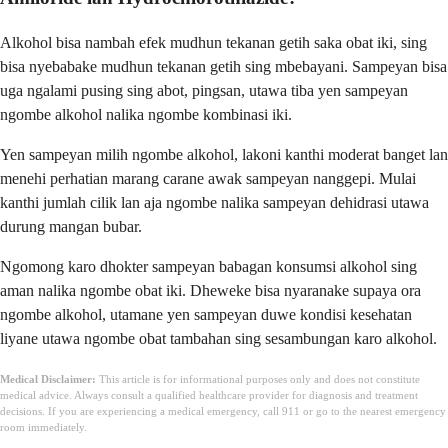
Alkohol bisa nambah efek mudhun tekanan getih saka obat iki, sing
bisa nyebabake mudhun tekanan getih sing mbebayani. Sampeyan bisa
uga ngalami pusing sing abot, pingsan, utawa tiba yen sampeyan
ngombe alkohol nalika ngombe kombinasi iki.
Yen sampeyan milih ngombe alkohol, lakoni kanthi moderat banget lan
menehi perhatian marang carane awak sampeyan nanggepi. Mulai
kanthi jumlah cilik lan aja ngombe nalika sampeyan dehidrasi utawa
durung mangan bubar.
Ngomong karo dhokter sampeyan babagan konsumsi alkohol sing
aman nalika ngombe obat iki. Dheweke bisa nyaranake supaya ora
ngombe alkohol, utamane yen sampeyan duwe kondisi kesehatan
liyane utawa ngombe obat tambahan sing sesambungan karo alkohol.
Medical Disclaimer:
This article is for informational purposes only and does not constitute
medical advice. Always consult a qualified healthcare provider for diagnosis and treatment
decisions. If you are experiencing a medical emergency, call 911 or go to the nearest emergency
room immediately.