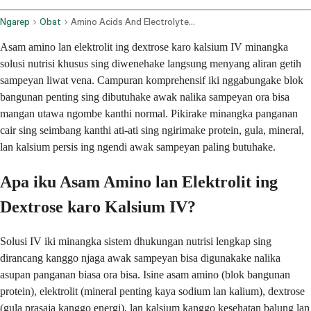
Ngarep
Obat
Amino Acids And Electrolytes In Dextrose With Calcium Intravenous Route
Asam amino lan elektrolit ing dextrose karo kalsium IV minangka
solusi nutrisi khusus sing diwenehake langsung menyang aliran getih
sampeyan liwat vena. Campuran komprehensif iki nggabungake blok
bangunan penting sing dibutuhake awak nalika sampeyan ora bisa
mangan utawa ngombe kanthi normal. Pikirake minangka panganan
cair sing seimbang kanthi ati-ati sing ngirimake protein, gula, mineral,
lan kalsium persis ing ngendi awak sampeyan paling butuhake.
Apa iku Asam Amino lan Elektrolit ing
Dextrose karo Kalsium IV?
Solusi IV iki minangka sistem dhukungan nutrisi lengkap sing
dirancang kanggo njaga awak sampeyan bisa digunakake nalika
asupan panganan biasa ora bisa. Isine asam amino (blok bangunan
protein), elektrolit (mineral penting kaya sodium lan kalium), dextrose
(gula prasaja kanggo energi), lan kalsium kanggo kesehatan balung lan