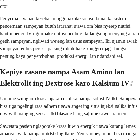
otot.
Penyedia layanan kesehatan nggunakake solusi iki nalika sistem
pencernaan sampeyan butuh istirahat utawa ora bisa nyerep nutrisi
kanthi bener. IV ngirimake nutrisi penting iki langsung menyang aliran
getih sampeyan, ngliwati weteng lan usus sampeyan. Iki njamin awak
sampeyan entuk persis apa sing dibutuhake kanggo njaga fungsi
penting kaya penyembuhan, produksi energi, lan ndandani sel.
Kepiye rasane nampa Asam Amino lan
Elektrolit ing Dextrose karo Kalsium IV?
Umume wong ora krasa apa-apa nalika nampa solusi IV iki. Sampeyan
bisa uga ngelingi rasa adhem utawa anget ing situs injeksi nalika infus
diwiwiti, nanging sensasi iki biasane ilang sajrone sawetara menit.
Sawetara pasien nglaporake krasa luwih energik utawa kurang lemes
amarga awak nampa nutrisi sing ilang. Yen sampeyan ora bisa mangan