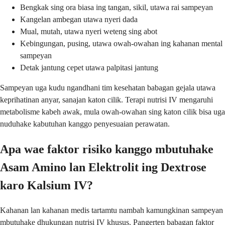
Bengkak sing ora biasa ing tangan, sikil, utawa rai sampeyan
Kangelan ambegan utawa nyeri dada
Mual, mutah, utawa nyeri weteng sing abot
Kebingungan, pusing, utawa owah-owahan ing kahanan mental
sampeyan
Detak jantung cepet utawa palpitasi jantung
Sampeyan uga kudu ngandhani tim kesehatan babagan gejala utawa
keprihatinan anyar, sanajan katon cilik. Terapi nutrisi IV mengaruhi
metabolisme kabeh awak, mula owah-owahan sing katon cilik bisa uga
nuduhake kabutuhan kanggo penyesuaian perawatan.
Apa wae faktor risiko kanggo mbutuhake
Asam Amino lan Elektrolit ing Dextrose
karo Kalsium IV?
Kahanan lan kahanan medis tartamtu nambah kamungkinan sampeyan
mbutuhake dhukungan nutrisi IV khusus. Pangerten babagan faktor