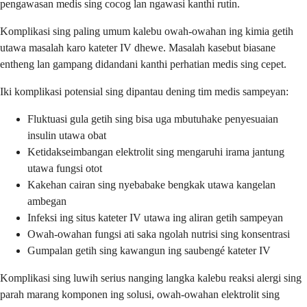
pengawasan medis sing cocog lan ngawasi kanthi rutin.
Komplikasi sing paling umum kalebu owah-owahan ing kimia getih
utawa masalah karo kateter IV dhewe. Masalah kasebut biasane
entheng lan gampang didandani kanthi perhatian medis sing cepet.
Iki komplikasi potensial sing dipantau dening tim medis sampeyan:
Fluktuasi gula getih sing bisa uga mbutuhake penyesuaian
insulin utawa obat
Ketidakseimbangan elektrolit sing mengaruhi irama jantung
utawa fungsi otot
Kakehan cairan sing nyebabake bengkak utawa kangelan
ambegan
Infeksi ing situs kateter IV utawa ing aliran getih sampeyan
Owah-owahan fungsi ati saka ngolah nutrisi sing konsentrasi
Gumpalan getih sing kawangun ing saubengé kateter IV
Komplikasi sing luwih serius nanging langka kalebu reaksi alergi sing
parah marang komponen ing solusi, owah-owahan elektrolit sing