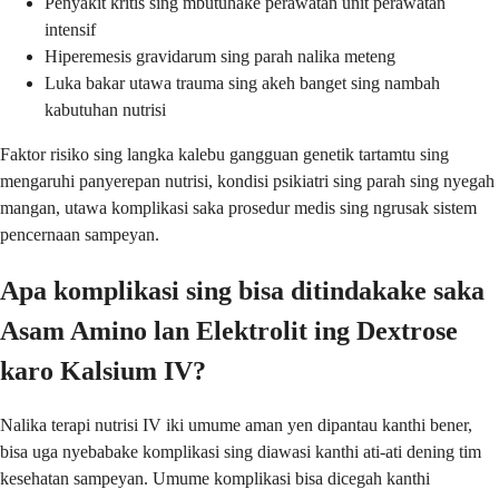
Penyakit kritis sing mbutuhake perawatan unit perawatan
intensif
Hiperemesis gravidarum sing parah nalika meteng
Luka bakar utawa trauma sing akeh banget sing nambah
kabutuhan nutrisi
Faktor risiko sing langka kalebu gangguan genetik tartamtu sing
mengaruhi panyerepan nutrisi, kondisi psikiatri sing parah sing nyegah
mangan, utawa komplikasi saka prosedur medis sing ngrusak sistem
pencernaan sampeyan.
Apa komplikasi sing bisa ditindakake saka
Asam Amino lan Elektrolit ing Dextrose
karo Kalsium IV?
Nalika terapi nutrisi IV iki umume aman yen dipantau kanthi bener,
bisa uga nyebabake komplikasi sing diawasi kanthi ati-ati dening tim
kesehatan sampeyan. Umume komplikasi bisa dicegah kanthi