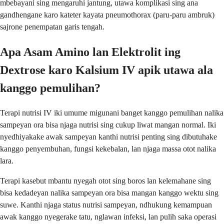
mbebayani sing mengaruhi jantung, utawa komplikasi sing ana
gandhengane karo kateter kayata pneumothorax (paru-paru ambruk)
sajrone penempatan garis tengah.
Apa Asam Amino lan Elektrolit ing
Dextrose karo Kalsium IV apik utawa ala
kanggo pemulihan?
Terapi nutrisi IV iki umume migunani banget kanggo pemulihan nalika
sampeyan ora bisa njaga nutrisi sing cukup liwat mangan normal. Iki
nyedhiyakake awak sampeyan kanthi nutrisi penting sing dibutuhake
kanggo penyembuhan, fungsi kekebalan, lan njaga massa otot nalika
lara.
Terapi kasebut mbantu nyegah otot sing boros lan kelemahane sing
bisa kedadeyan nalika sampeyan ora bisa mangan kanggo wektu sing
suwe. Kanthi njaga status nutrisi sampeyan, ndhukung kemampuan
awak kanggo nyegerake tatu, nglawan infeksi, lan pulih saka operasi