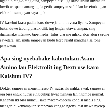
nganti pirang-pirang dina, sampeyan bisa uga krasa luwih kuwat lan
luwih waspada amarga gula getih sampeyan stabil lan keseimbangan
elektrolit sampeyan saya apik.
IV kasebut krasa padha karo duwe jalur intravena liyane. Sampeyan
bakal duwe tabung plastik cilik ing lengen utawa tangan, sing
diamanake nganggo tape medis. Infus biasane mlaku alon-alon sajrone
sawetara jam, mula sampeyan kudu tetep relatif mandheg sajrone
perawatan.
Apa sing nyebabake kabutuhan Asam
Amino lan Elektrolit ing Dextrose karo
Kalsium IV?
Dokter sampeyan menehi resep IV nutrisi iki nalika awak sampeyan
ora bisa entuk nutrisi sing cukup liwat mangan lan ngombe normal.
Kahanan iki bisa muncul saka macem-macem kondisi medis sing
mengaruhi kemampuan sampeyan kanggo ngonsumsi utawa nyerep