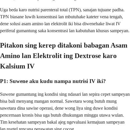
Uga beda karo nutrisi parenteral total (TPN), sanajan tujuane padha.
TPN biasane luwih konsentrasi lan mbutuhake kateter vena tengah,
dene solusi asam amino lan elektrolit iki bisa diwenehake liwat IV
periferal gumantung saka konsentrasi lan kabutuhan khusus sampeyan.
Pitakon sing kerep ditakoni babagan Asam
Amino lan Elektrolit ing Dextrose karo
Kalsium IV
P1: Suwene aku kudu nampa nutrisi IV iki?
Suwene gumantung ing kondisi sing ndasari lan sepira cepet sampeyan
bisa bali menyang mangan normal. Sawetara wong butuh mung
sawetara dina sawise operasi, dene wong liya sing duwe kondisi
pencernaan kronis bisa uga butuh dhukungan minggu utawa wulan.
Tim kesehatan sampeyan bakal ajeg ngevaluasi kemajuan sampeyan
lan nyetel rencana perawatan sing cocog.