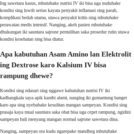
Ing sawetara kasus, mbutuhake nutrisi IV iki bisa uga nuduhake
kondisi sing luwih serius kayata penyakit inflamasi sing parah,
komplikasi bedah utama, utawa penyakit kritis sing mbutuhake
perawatan medis intensif. Nanging, akeh pasien mbutuhake
dhukungan iki sauntara sajrone pemulihan saka prosedur rutin utawa
kondisi kesehatan sing bisa diatur.
Apa kabutuhan Asam Amino lan Elektrolit
ing Dextrose karo Kalsium IV bisa
rampung dhewe?
Kondisi sing ndasari sing nggawe kabutuhan nutrisi IV iki
kadhangkala saya apik kanthi alami, nanging iki gumantung banget
karo apa sing nyebabake kesulitan mangan sampeyan. Kondisi sing
prasaja kaya mual sauntara saka obat bisa uga cepet rampung, ngidini
sampeyan bali menyang mangan normal sajrone sawetara dina.
Nanging, sampeyan ora kudu ngarepake mandheg mbutuhake