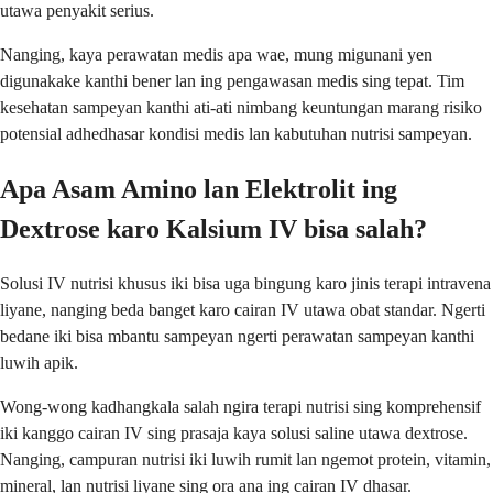
utawa penyakit serius.
Nanging, kaya perawatan medis apa wae, mung migunani yen
digunakake kanthi bener lan ing pengawasan medis sing tepat. Tim
kesehatan sampeyan kanthi ati-ati nimbang keuntungan marang risiko
potensial adhedhasar kondisi medis lan kabutuhan nutrisi sampeyan.
Apa Asam Amino lan Elektrolit ing
Dextrose karo Kalsium IV bisa salah?
Solusi IV nutrisi khusus iki bisa uga bingung karo jinis terapi intravena
liyane, nanging beda banget karo cairan IV utawa obat standar. Ngerti
bedane iki bisa mbantu sampeyan ngerti perawatan sampeyan kanthi
luwih apik.
Wong-wong kadhangkala salah ngira terapi nutrisi sing komprehensif
iki kanggo cairan IV sing prasaja kaya solusi saline utawa dextrose.
Nanging, campuran nutrisi iki luwih rumit lan ngemot protein, vitamin,
mineral, lan nutrisi liyane sing ora ana ing cairan IV dhasar.