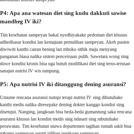
P4: Apa ana watesan diet sing kudu dakkuti sawise
mandheg IV iki?
Tim kesehatan sampeyan bakal nyedhiyakake pedoman diet khusus
adhedhasar kondisi lan kemajuan pemulihan sampeyan. Akeh pasien
diwiwiti kanthi cairan bening lan mboko sithik maju menyang
panganan biasa nalika sistem pencernaan pulih. Sawetara wong sing
duwe kondisi kronis bisa uga butuh modifikasi diet sing terus-terusan
sanajan nutrisi IV wis rampung.
P5: Apa nutrisi IV iki ditanggung dening asuransi?
Umume rencana asuransi nutupi terapi nutrisi IV sing dibutuhake
kanthi medis nalika diresepake dening dokter kanggo kondisi sing
disetujui. Nanging, jangkoan bisa beda-beda gumantung saka rencana
asuransi khusus lan kondisi medis sing ndasari sing mbutuhake
perawatan. Tim kesehatan utawa departemen tagihan rumah sakit bisa
mbantu sampeyan ngerti pilihan jangkoan sampeyan.