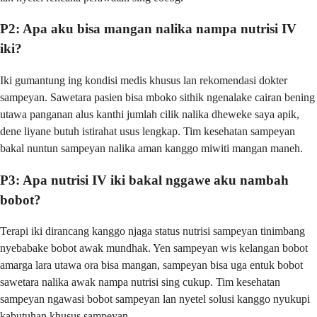
P2: Apa aku bisa mangan nalika nampa nutrisi IV
iki?
Iki gumantung ing kondisi medis khusus lan rekomendasi dokter
sampeyan. Sawetara pasien bisa mboko sithik ngenalake cairan bening
utawa panganan alus kanthi jumlah cilik nalika dheweke saya apik,
dene liyane butuh istirahat usus lengkap. Tim kesehatan sampeyan
bakal nuntun sampeyan nalika aman kanggo miwiti mangan maneh.
P3: Apa nutrisi IV iki bakal nggawe aku nambah
bobot?
Terapi iki dirancang kanggo njaga status nutrisi sampeyan tinimbang
nyebabake bobot awak mundhak. Yen sampeyan wis kelangan bobot
amarga lara utawa ora bisa mangan, sampeyan bisa uga entuk bobot
sawetara nalika awak nampa nutrisi sing cukup. Tim kesehatan
sampeyan ngawasi bobot sampeyan lan nyetel solusi kanggo nyukupi
kabutuhan khusus sampeyan.