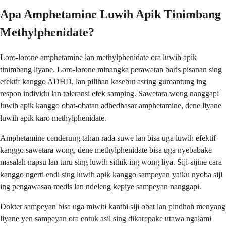
Apa Amphetamine Luwih Apik Tinimbang
Methylphenidate?
Loro-lorone amphetamine lan methylphenidate ora luwih apik
tinimbang liyane. Loro-lorone minangka perawatan baris pisanan sing
efektif kanggo ADHD, lan pilihan kasebut asring gumantung ing
respon individu lan toleransi efek samping. Sawetara wong nanggapi
luwih apik kanggo obat-obatan adhedhasar amphetamine, dene liyane
luwih apik karo methylphenidate.
Amphetamine cenderung tahan rada suwe lan bisa uga luwih efektif
kanggo sawetara wong, dene methylphenidate bisa uga nyebabake
masalah napsu lan turu sing luwih sithik ing wong liya. Siji-sijine cara
kanggo ngerti endi sing luwih apik kanggo sampeyan yaiku nyoba siji
ing pengawasan medis lan ndeleng kepiye sampeyan nanggapi.
Dokter sampeyan bisa uga miwiti kanthi siji obat lan pindhah menyang
liyane yen sampeyan ora entuk asil sing dikarepake utawa ngalami