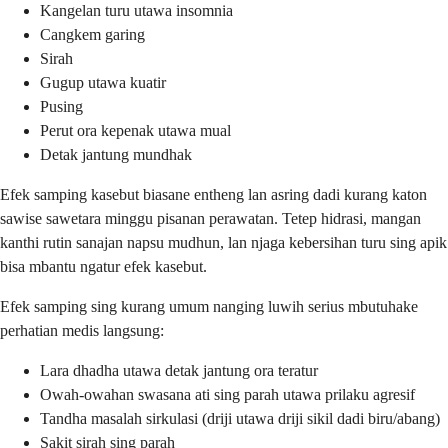
Kangelan turu utawa insomnia
Cangkem garing
Sirah
Gugup utawa kuatir
Pusing
Perut ora kepenak utawa mual
Detak jantung mundhak
Efek samping kasebut biasane entheng lan asring dadi kurang katon
sawise sawetara minggu pisanan perawatan. Tetep hidrasi, mangan
kanthi rutin sanajan napsu mudhun, lan njaga kebersihan turu sing apik
bisa mbantu ngatur efek kasebut.
Efek samping sing kurang umum nanging luwih serius mbutuhake
perhatian medis langsung:
Lara dhadha utawa detak jantung ora teratur
Owah-owahan swasana ati sing parah utawa prilaku agresif
Tandha masalah sirkulasi (driji utawa driji sikil dadi biru/abang)
Sakit sirah sing parah