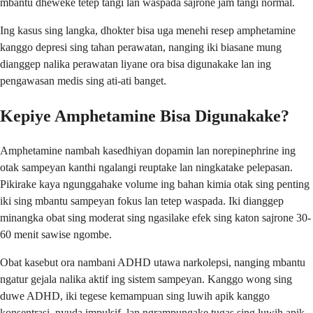
mbantu dheweke tetep tangi lan waspada sajrone jam tangi normal.
Ing kasus sing langka, dhokter bisa uga menehi resep amphetamine
kanggo depresi sing tahan perawatan, nanging iki biasane mung
dianggep nalika perawatan liyane ora bisa digunakake lan ing
pengawasan medis sing ati-ati banget.
Kepiye Amphetamine Bisa Digunakake?
Amphetamine nambah kasedhiyan dopamin lan norepinephrine ing
otak sampeyan kanthi ngalangi reuptake lan ningkatake pelepasan.
Pikirake kaya ngunggahake volume ing bahan kimia otak sing penting
iki sing mbantu sampeyan fokus lan tetep waspada. Iki dianggep
minangka obat sing moderat sing ngasilake efek sing katon sajrone 30-
60 menit sawise ngombe.
Obat kasebut ora nambani ADHD utawa narkolepsi, nanging mbantu
ngatur gejala nalika aktif ing sistem sampeyan. Kanggo wong sing
duwe ADHD, iki tegese kemampuan sing luwih apik kanggo
konsentrasi, nyuda impulsif, lan ngrampungake tugas sing luwih apik.