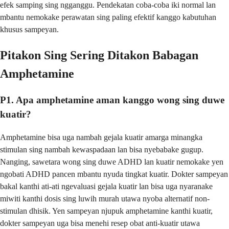
efek samping sing ngganggu. Pendekatan coba-coba iki normal lan
mbantu nemokake perawatan sing paling efektif kanggo kabutuhan
khusus sampeyan.
Pitakon Sing Sering Ditakon Babagan
Amphetamine
P1. Apa amphetamine aman kanggo wong sing duwe
kuatir?
Amphetamine bisa uga nambah gejala kuatir amarga minangka
stimulan sing nambah kewaspadaan lan bisa nyebabake gugup.
Nanging, sawetara wong sing duwe ADHD lan kuatir nemokake yen
ngobati ADHD pancen mbantu nyuda tingkat kuatir. Dokter sampeyan
bakal kanthi ati-ati ngevaluasi gejala kuatir lan bisa uga nyaranake
miwiti kanthi dosis sing luwih murah utawa nyoba alternatif non-
stimulan dhisik. Yen sampeyan njupuk amphetamine kanthi kuatir,
dokter sampeyan uga bisa menehi resep obat anti-kuatir utawa