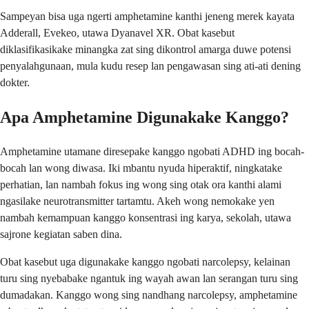
Sampeyan bisa uga ngerti amphetamine kanthi jeneng merek kayata
Adderall, Evekeo, utawa Dyanavel XR. Obat kasebut
diklasifikasikake minangka zat sing dikontrol amarga duwe potensi
penyalahgunaan, mula kudu resep lan pengawasan sing ati-ati dening
dokter.
Apa Amphetamine Digunakake Kanggo?
Amphetamine utamane diresepake kanggo ngobati ADHD ing bocah-
bocah lan wong diwasa. Iki mbantu nyuda hiperaktif, ningkatake
perhatian, lan nambah fokus ing wong sing otak ora kanthi alami
ngasilake neurotransmitter tartamtu. Akeh wong nemokake yen
nambah kemampuan kanggo konsentrasi ing karya, sekolah, utawa
sajrone kegiatan saben dina.
Obat kasebut uga digunakake kanggo ngobati narcolepsy, kelainan
turu sing nyebabake ngantuk ing wayah awan lan serangan turu sing
dumadakan. Kanggo wong sing nandhang narcolepsy, amphetamine