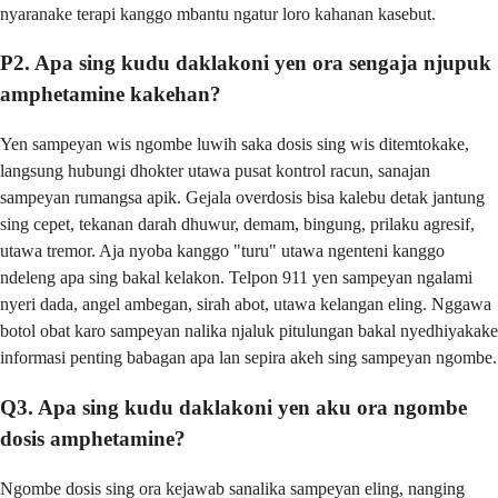
nyaranake terapi kanggo mbantu ngatur loro kahanan kasebut.
P2. Apa sing kudu daklakoni yen ora sengaja njupuk
amphetamine kakehan?
Yen sampeyan wis ngombe luwih saka dosis sing wis ditemtokake,
langsung hubungi dhokter utawa pusat kontrol racun, sanajan
sampeyan rumangsa apik. Gejala overdosis bisa kalebu detak jantung
sing cepet, tekanan darah dhuwur, demam, bingung, prilaku agresif,
utawa tremor. Aja nyoba kanggo "turu" utawa ngenteni kanggo
ndeleng apa sing bakal kelakon. Telpon 911 yen sampeyan ngalami
nyeri dada, angel ambegan, sirah abot, utawa kelangan eling. Nggawa
botol obat karo sampeyan nalika njaluk pitulungan bakal nyedhiyakake
informasi penting babagan apa lan sepira akeh sing sampeyan ngombe.
Q3. Apa sing kudu daklakoni yen aku ora ngombe
dosis amphetamine?
Ngombe dosis sing ora kejawab sanalika sampeyan eling, nanging