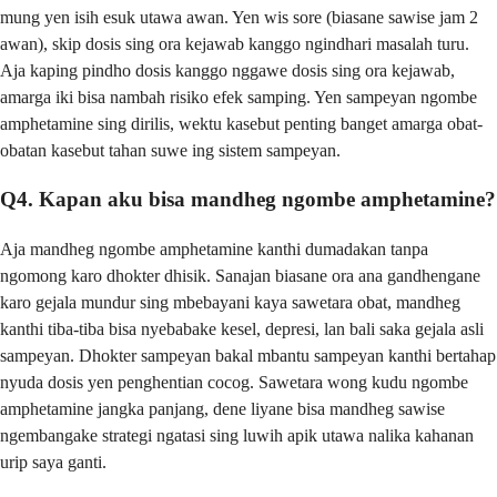
mung yen isih esuk utawa awan. Yen wis sore (biasane sawise jam 2
awan), skip dosis sing ora kejawab kanggo ngindhari masalah turu.
Aja kaping pindho dosis kanggo nggawe dosis sing ora kejawab,
amarga iki bisa nambah risiko efek samping. Yen sampeyan ngombe
amphetamine sing dirilis, wektu kasebut penting banget amarga obat-
obatan kasebut tahan suwe ing sistem sampeyan.
Q4. Kapan aku bisa mandheg ngombe amphetamine?
Aja mandheg ngombe amphetamine kanthi dumadakan tanpa
ngomong karo dhokter dhisik. Sanajan biasane ora ana gandhengane
karo gejala mundur sing mbebayani kaya sawetara obat, mandheg
kanthi tiba-tiba bisa nyebabake kesel, depresi, lan bali saka gejala asli
sampeyan. Dhokter sampeyan bakal mbantu sampeyan kanthi bertahap
nyuda dosis yen penghentian cocog. Sawetara wong kudu ngombe
amphetamine jangka panjang, dene liyane bisa mandheg sawise
ngembangake strategi ngatasi sing luwih apik utawa nalika kahanan
urip saya ganti.