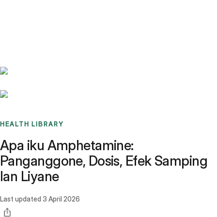
Benchmarks
Stories
FAQ
Sign up / Log in
HEALTH LIBRARY
Apa iku Amphetamine:
Panganggone, Dosis, Efek Samping
lan Liyane
Last updated
3 April 2026