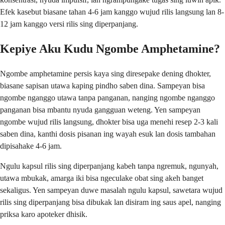
Efek kasebut biasane tahan 4-6 jam kanggo wujud rilis langsung lan 8-
12 jam kanggo versi rilis sing diperpanjang.
Kepiye Aku Kudu Ngombe Amphetamine?
Ngombe amphetamine persis kaya sing diresepake dening dhokter,
biasane sapisan utawa kaping pindho saben dina. Sampeyan bisa
ngombe nganggo utawa tanpa panganan, nanging ngombe nganggo
panganan bisa mbantu nyuda gangguan weteng. Yen sampeyan
ngombe wujud rilis langsung, dhokter bisa uga menehi resep 2-3 kali
saben dina, kanthi dosis pisanan ing wayah esuk lan dosis tambahan
dipisahake 4-6 jam.
Ngulu kapsul rilis sing diperpanjang kabeh tanpa ngremuk, ngunyah,
utawa mbukak, amarga iki bisa ngeculake obat sing akeh banget
sekaligus. Yen sampeyan duwe masalah ngulu kapsul, sawetara wujud
rilis sing diperpanjang bisa dibukak lan disiram ing saus apel, nanging
priksa karo apoteker dhisik.