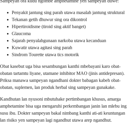
Sampeyan ora kudu ngombe amphetamine yen sampeyan duwe:
Penyakit jantung sing parah utawa masalah jantung struktural
Tekanan getih dhuwur sing ora dikontrol
Hipertiroidisme (tiroid sing aktif banget)
Glaucoma
Sajarah penyalahgunaan narkoba utawa kecanduan
Kuwatir utawa agitasi sing parah
Sindrom Tourette utawa tics motorik
Obat kasebut uga bisa sesambungan kanthi mbebayani karo obat-
obatan tartamtu liyane, utamane inhibitor MAO (jinis antidepresan).
Priksa manawa sampeyan ngandhani dokter babagan kabeh obat-
obatan, suplemen, lan produk herbal sing sampeyan gunakake.
Kandhutan lan nyusoni mbutuhake pertimbangan khusus, amarga
amphetamine bisa uga mengaruhi perkembangan janin lan mlebu ing
susu ibu. Dokter sampeyan bakal nimbang kanthi ati-ati keuntungan
lan risiko yen sampeyan lagi ngandhut utawa arep ngandhut.