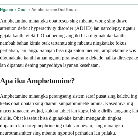
Ngarep
Obat
Amphetamine Oral Route
Amphetamine minangka obat resep sing mbantu wong sing duwe
attention deficit hyperactivity disorder (ADHD) lan narcolepsy ngatur
gejala kanthi efektif. Obat perangsang iki bisa digunakake kanthi
nambah bahan kimia otak tartamtu sing mbantu ningkatake fokus,
perhatian, lan tangi. Sanajan bisa uga katon medeni, amphetamine wis
digunakake kanthi aman nganti pirang-pirang dekade nalika diresepake
lan dipantau dening panyedhiya layanan kesehatan.
Apa iku Amphetamine?
Amphetamine minangka perangsang sistem saraf pusat sing kalebu ing
kelas obat-obatan sing diarani simpatomimetik amina. Kasedhiya ing
macem-macem wujud, kalebu tablet lan kapsul sing dirilis langsung lan
dirilis. Obat kasebut bisa digunakake kanthi mengaruhi tingkat
dopamin lan norepinephrine ing otak sampeyan, sing minangka
neurotransmitter sing mbantu ngontrol perhatian lan prilaku.