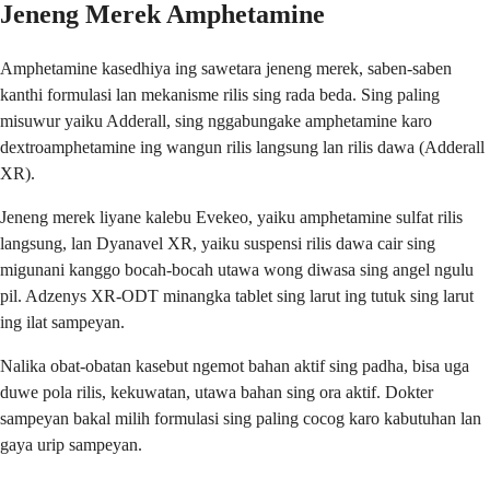
Jeneng Merek Amphetamine
Amphetamine kasedhiya ing sawetara jeneng merek, saben-saben
kanthi formulasi lan mekanisme rilis sing rada beda. Sing paling
misuwur yaiku Adderall, sing nggabungake amphetamine karo
dextroamphetamine ing wangun rilis langsung lan rilis dawa (Adderall
XR).
Jeneng merek liyane kalebu Evekeo, yaiku amphetamine sulfat rilis
langsung, lan Dyanavel XR, yaiku suspensi rilis dawa cair sing
migunani kanggo bocah-bocah utawa wong diwasa sing angel ngulu
pil. Adzenys XR-ODT minangka tablet sing larut ing tutuk sing larut
ing ilat sampeyan.
Nalika obat-obatan kasebut ngemot bahan aktif sing padha, bisa uga
duwe pola rilis, kekuwatan, utawa bahan sing ora aktif. Dokter
sampeyan bakal milih formulasi sing paling cocog karo kabutuhan lan
gaya urip sampeyan.