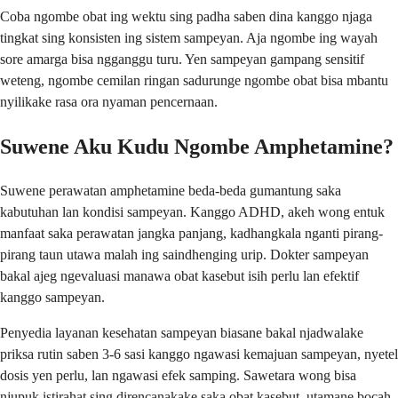
Coba ngombe obat ing wektu sing padha saben dina kanggo njaga
tingkat sing konsisten ing sistem sampeyan. Aja ngombe ing wayah
sore amarga bisa ngganggu turu. Yen sampeyan gampang sensitif
weteng, ngombe cemilan ringan sadurunge ngombe obat bisa mbantu
nyilikake rasa ora nyaman pencernaan.
Suwene Aku Kudu Ngombe Amphetamine?
Suwene perawatan amphetamine beda-beda gumantung saka
kabutuhan lan kondisi sampeyan. Kanggo ADHD, akeh wong entuk
manfaat saka perawatan jangka panjang, kadhangkala nganti pirang-
pirang taun utawa malah ing saindhenging urip. Dokter sampeyan
bakal ajeg ngevaluasi manawa obat kasebut isih perlu lan efektif
kanggo sampeyan.
Penyedia layanan kesehatan sampeyan biasane bakal njadwalake
priksa rutin saben 3-6 sasi kanggo ngawasi kemajuan sampeyan, nyetel
dosis yen perlu, lan ngawasi efek samping. Sawetara wong bisa
njupuk istirahat sing direncanakake saka obat kasebut, utamane bocah-