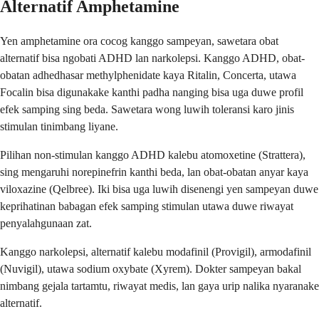
Alternatif Amphetamine
Yen amphetamine ora cocog kanggo sampeyan, sawetara obat
alternatif bisa ngobati ADHD lan narkolepsi. Kanggo ADHD, obat-
obatan adhedhasar methylphenidate kaya Ritalin, Concerta, utawa
Focalin bisa digunakake kanthi padha nanging bisa uga duwe profil
efek samping sing beda. Sawetara wong luwih toleransi karo jinis
stimulan tinimbang liyane.
Pilihan non-stimulan kanggo ADHD kalebu atomoxetine (Strattera),
sing mengaruhi norepinefrin kanthi beda, lan obat-obatan anyar kaya
viloxazine (Qelbree). Iki bisa uga luwih disenengi yen sampeyan duwe
keprihatinan babagan efek samping stimulan utawa duwe riwayat
penyalahgunaan zat.
Kanggo narkolepsi, alternatif kalebu modafinil (Provigil), armodafinil
(Nuvigil), utawa sodium oxybate (Xyrem). Dokter sampeyan bakal
nimbang gejala tartamtu, riwayat medis, lan gaya urip nalika nyaranake
alternatif.