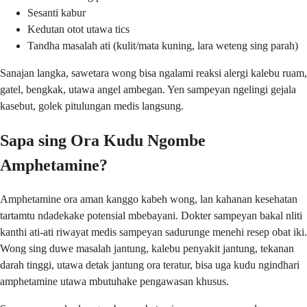
Sesanti kabur
Kedutan otot utawa tics
Tandha masalah ati (kulit/mata kuning, lara weteng sing parah)
Sanajan langka, sawetara wong bisa ngalami reaksi alergi kalebu ruam,
gatel, bengkak, utawa angel ambegan. Yen sampeyan ngelingi gejala
kasebut, golek pitulungan medis langsung.
Sapa sing Ora Kudu Ngombe
Amphetamine?
Amphetamine ora aman kanggo kabeh wong, lan kahanan kesehatan
tartamtu ndadekake potensial mbebayani. Dokter sampeyan bakal nliti
kanthi ati-ati riwayat medis sampeyan sadurunge menehi resep obat iki.
Wong sing duwe masalah jantung, kalebu penyakit jantung, tekanan
darah tinggi, utawa detak jantung ora teratur, bisa uga kudu ngindhari
amphetamine utawa mbutuhake pengawasan khusus.