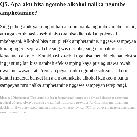
Q5. Apa aku bisa ngombe alkohol nalika ngombe
amphetamine?
Sing paling apik yaiku ngindhari alkohol nalika ngombe amphetamine,
amarga kombinasi kasebut bisa ora bisa ditebak lan potensial
mbebayani. Alkohol bisa nutupi efek amphetamine, nggawe sampeyan
kurang ngerti sepira akehe sing wis diombe, sing nambah risiko
keracunan alkohol. Kombinasi kasebut uga bisa menehi tekanan ekstra
ing jantung lan bisa nambah efek samping kaya pusing utawa owah-
owahan swasana ati. Yen sampeyan milih ngombe sok-sok, lakoni
kanthi moderat banget lan aja nggunakake alkohol kanggo mbantu
sampeyan turu nalika amphetamine nggawe sampeyan tetep tangi.
Medical Disclaimer:
This article is for informational purposes only and does not constitute
medical advice. Always consult a qualified healthcare provider for diagnosis and treatment
decisions. If you are experiencing a medical emergency, call 911 or go to the nearest emergency
room immediately.