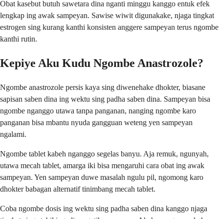
Obat kasebut butuh sawetara dina nganti minggu kanggo entuk efek
lengkap ing awak sampeyan. Sawise wiwit digunakake, njaga tingkat
estrogen sing kurang kanthi konsisten anggere sampeyan terus ngombe
kanthi rutin.
Kepiye Aku Kudu Ngombe Anastrozole?
Ngombe anastrozole persis kaya sing diwenehake dhokter, biasane
sapisan saben dina ing wektu sing padha saben dina. Sampeyan bisa
ngombe nganggo utawa tanpa panganan, nanging ngombe karo
panganan bisa mbantu nyuda gangguan weteng yen sampeyan
ngalami.
Ngombe tablet kabeh nganggo segelas banyu. Aja remuk, ngunyah,
utawa mecah tablet, amarga iki bisa mengaruhi cara obat ing awak
sampeyan. Yen sampeyan duwe masalah ngulu pil, ngomong karo
dhokter babagan alternatif tinimbang mecah tablet.
Coba ngombe dosis ing wektu sing padha saben dina kanggo njaga