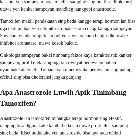
kasebut yen sampeyan ngalami efek samping sing ora bisa ditoleransi
utawa yen kanker sampeyan mandheg nanggepi anastrozole.
Tamoxifen makili pendekatan sing beda kanggo terapi hormon lan bisa
uga dadi pilihan yen inhibitor aromatase ora cocog kanggo sampeyan.
Sawetara wanita njupuk tamoxifen sawetara taun banjur diterusake
inhibitor aromatase, utawa kosok balene.
Onkologis sampeyan bakal nimbang faktor kaya karakteristik kanker
sampeyan, profil efek samping, lan riwayat perawatan nalika
nyaranake alternatif. Tujuane yaiku nemokake perawatan sing paling
efektif sing bisa ditoleransi jangka panjang.
Apa Anastrozole Luwih Apik Tinimbang
Tamoxifen?
Anastrozole lan tamoxifen minangka terapi hormon sing efektif,
nanging bisa digunakake kanthi beda lan duwe profil efek samping
sing beda. Riset nuduhake yen anastrozole bisa uga rada efektif