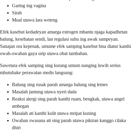
Garing ing vagina
Sirah
Mual utawa lara weteng
Efek kasebut kedadeyan amarga estrogen mbantu njaga kapadhetan
balung, kesehatan sendi, lan regulasi suhu ing awak sampeyan.
Sanajan ora kepenak, umume efek samping kasebut bisa diatur kanthi
owah-owahan gaya urip utawa obat tambahan.
Sawetara efek samping sing kurang umum nanging luwih serius
mbutuhake perawatan medis langsung:
Balung sing rusak parah amarga balung sing lemes
Masalah jantung utawa nyeri dada
Reaksi alergi sing parah kanthi ruam, bengkak, utawa angel
ambegan
Masalah ati kanthi kulit utawa mripat kuning
Owahan swasana ati sing parah utawa pikiran kanggo cilaka
dhiri