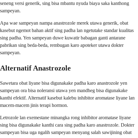
seneng versi generik, sing bisa mbantu nyuda biaya saka kanthong
sampeyan.
Apa wae sampeyan nampa anastrozole merek utawa generik, obat
kasebut ngemot bahan aktif sing padha lan ngetutake standar kualitas
sing padha. Yen sampeyan duwe kuwatir babagan ganti antarane
pabrikan sing beda-beda, rembugan karo apoteker utawa dokter
sampeyan.
Alternatif Anastrozole
Sawetara obat liyane bisa digunakake padha karo anastrozole yen
sampeyan ora bisa noleransi utawa yen mandheg bisa digunakake
kanthi efektif. Alternatif kasebut kalebu inhibitor aromatase liyane lan
macem-macem jinis terapi hormon.
Letrozole lan exemestane minangka rong inhibitor aromatase liyane
sing bisa digunakake kanthi cara sing padha karo anastrozole. Dokter
sampeyan bisa uga ngalih sampeyan menyang salah sawijining obat