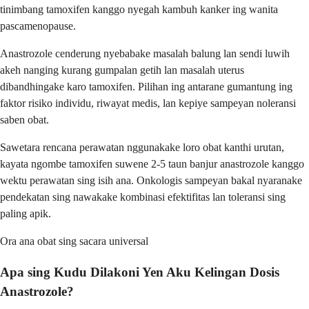
tinimbang tamoxifen kanggo nyegah kambuh kanker ing wanita
pascamenopause.
Anastrozole cenderung nyebabake masalah balung lan sendi luwih
akeh nanging kurang gumpalan getih lan masalah uterus
dibandhingake karo tamoxifen. Pilihan ing antarane gumantung ing
faktor risiko individu, riwayat medis, lan kepiye sampeyan noleransi
saben obat.
Sawetara rencana perawatan nggunakake loro obat kanthi urutan,
kayata ngombe tamoxifen suwene 2-5 taun banjur anastrozole kanggo
wektu perawatan sing isih ana. Onkologis sampeyan bakal nyaranake
pendekatan sing nawakake kombinasi efektifitas lan toleransi sing
paling apik.
Ora ana obat sing sacara universal
Apa sing Kudu Dilakoni Yen Aku Kelingan Dosis
Anastrozole?