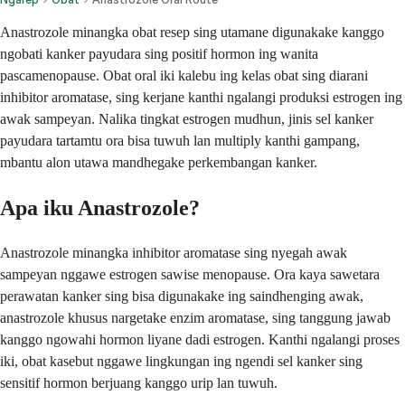
Anastrozole minangka obat resep sing utamane digunakake kanggo
ngobati kanker payudara sing positif hormon ing wanita
pascamenopause. Obat oral iki kalebu ing kelas obat sing diarani
inhibitor aromatase, sing kerjane kanthi ngalangi produksi estrogen ing
awak sampeyan. Nalika tingkat estrogen mudhun, jinis sel kanker
payudara tartamtu ora bisa tuwuh lan multiply kanthi gampang,
mbantu alon utawa mandhegake perkembangan kanker.
Apa iku Anastrozole?
Anastrozole minangka inhibitor aromatase sing nyegah awak
sampeyan nggawe estrogen sawise menopause. Ora kaya sawetara
perawatan kanker sing bisa digunakake ing saindhenging awak,
anastrozole khusus nargetake enzim aromatase, sing tanggung jawab
kanggo ngowahi hormon liyane dadi estrogen. Kanthi ngalangi proses
iki, obat kasebut nggawe lingkungan ing ngendi sel kanker sing
sensitif hormon berjuang kanggo urip lan tuwuh.