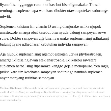
liyane bisa ngganggu cara obat kasebut bisa digunakake. Tansah
rembugan suplemen apa wae karo dhokter utawa apoteker sadurunge
miwiti.
Suplemen kalsium lan vitamin D asring dianjurake nalika njupuk
anastrozole amarga obat kasebut bisa nyuda balung sampeyan suwe-
suwe. Dokter sampeyan uga bisa nyaranake suplemen sing ndhukung
balung liyane adhedhasar kabutuhan individu sampeyan.
Aja njupuk suplemen sing ngemot estrogen utawa phytoestrogen,
amarga iki bisa nglawan efek anastrozole. Iki kalebu sawetara
suplemen herbal sing dipasarake kanggo gejala menopause. Yen ragu,
priksa karo tim kesehatan sampeyan sadurunge nambah suplemen
anyar menyang rutinitas sampeyan.
Medical Disclaimer:
This article is for informational purposes only and does not constitute
medical advice. Always consult a qualified healthcare provider for diagnosis and treatment
decisions. If you are experiencing a medical emergency, call 911 or go to the nearest emergency
room immediately.