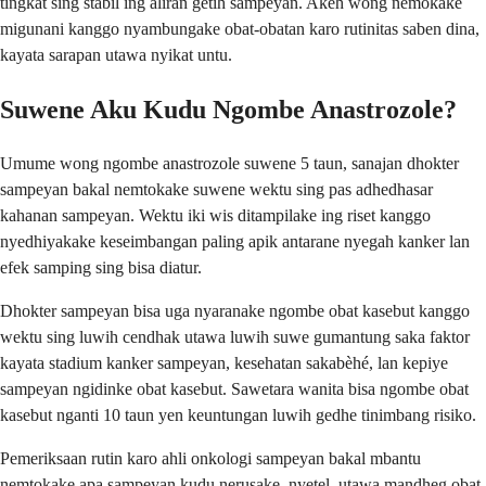
tingkat sing stabil ing aliran getih sampeyan. Akeh wong nemokake
migunani kanggo nyambungake obat-obatan karo rutinitas saben dina,
kayata sarapan utawa nyikat untu.
Suwene Aku Kudu Ngombe Anastrozole?
Umume wong ngombe anastrozole suwene 5 taun, sanajan dhokter
sampeyan bakal nemtokake suwene wektu sing pas adhedhasar
kahanan sampeyan. Wektu iki wis ditampilake ing riset kanggo
nyedhiyakake keseimbangan paling apik antarane nyegah kanker lan
efek samping sing bisa diatur.
Dhokter sampeyan bisa uga nyaranake ngombe obat kasebut kanggo
wektu sing luwih cendhak utawa luwih suwe gumantung saka faktor
kayata stadium kanker sampeyan, kesehatan sakabèhé, lan kepiye
sampeyan ngidinke obat kasebut. Sawetara wanita bisa ngombe obat
kasebut nganti 10 taun yen keuntungan luwih gedhe tinimbang risiko.
Pemeriksaan rutin karo ahli onkologi sampeyan bakal mbantu
nemtokake apa sampeyan kudu nerusake, nyetel, utawa mandheg obat