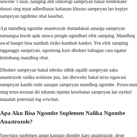
suwene 5 taun, nanging ahli onkologi sampeyan bakal nemtokake
durasi sing tepat adhedhasar kahanan khusus sampeyan lan kepiye
sampeyan ngidinke obat kasebut.
Aja mandheg ngombe anastrozole dumadakan amarga sampeyan
rumangsa luwih apik utawa pengin ngindhari efek samping. Mandheg
awal banget bisa nambah risiko kambuh kanker. Yen efek samping
ngganggu sampeyan, ngomong karo dhokter babagan cara ngatur
tinimbang mandheg obat.
Dhokter sampeyan bakal mboko sithik ngalih sampeyan saka
anastrozole nalika wektune pas, lan dheweke bakal terus ngawasi
sampeyan kanthi rutin sanajan sampeyan mandheg ngombe. Perawatan
sing terus-terusan iki mbantu njamin kesehatan sampeyan lan nyekel
masalah potensial ing wiwitan.
Apa Aku Bisa Ngombe Suplemen Nalika Ngombe
Anastrozole?
Sawetara suplemen aman kanggo diombe karo anastrozole, dene