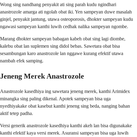
Wong sing nandhang penyakit ati sing parah kudu ngindhari
anastrozole amarga ati ngolah obat iki. Yen sampeyan duwe masalah
ginjel, penyakit jantung, utawa osteoporosis, dhokter sampeyan kudu
ngawasi sampeyan kanthi luwih cedhak nalika sampeyan ngombe.
Marang dhokter sampeyan babagan kabeh obat sing lagi diombe,
kalebu obat lan suplemen sing didol bebas. Sawetara obat bisa
sesambungan karo anastrozole lan nggawe kurang efektif utawa
nambah efek samping.
Jeneng Merek Anastrozole
Anastrozole kasedhiya ing sawetara jeneng merek, kanthi Arimidex
minangka sing paling dikenal. Apotek sampeyan bisa uga
nyedhiyakake obat kasebut kanthi jeneng sing beda, nanging bahan
aktif tetep padha.
Versi generik anastrozole kasedhiya kanthi akeh lan bisa digunakake
kanthi efektif kaya versi merek. Asuransi sampeyan bisa uga luwih