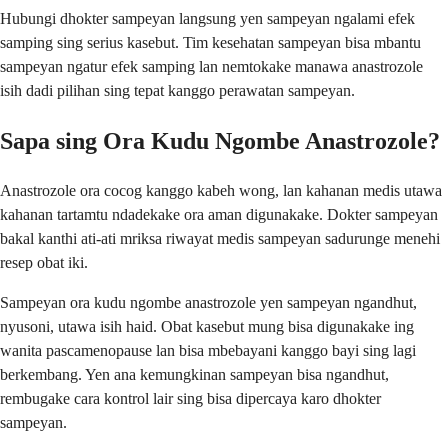
Hubungi dhokter sampeyan langsung yen sampeyan ngalami efek
samping sing serius kasebut. Tim kesehatan sampeyan bisa mbantu
sampeyan ngatur efek samping lan nemtokake manawa anastrozole
isih dadi pilihan sing tepat kanggo perawatan sampeyan.
Sapa sing Ora Kudu Ngombe Anastrozole?
Anastrozole ora cocog kanggo kabeh wong, lan kahanan medis utawa
kahanan tartamtu ndadekake ora aman digunakake. Dokter sampeyan
bakal kanthi ati-ati mriksa riwayat medis sampeyan sadurunge menehi
resep obat iki.
Sampeyan ora kudu ngombe anastrozole yen sampeyan ngandhut,
nyusoni, utawa isih haid. Obat kasebut mung bisa digunakake ing
wanita pascamenopause lan bisa mbebayani kanggo bayi sing lagi
berkembang. Yen ana kemungkinan sampeyan bisa ngandhut,
rembugake cara kontrol lair sing bisa dipercaya karo dhokter
sampeyan.