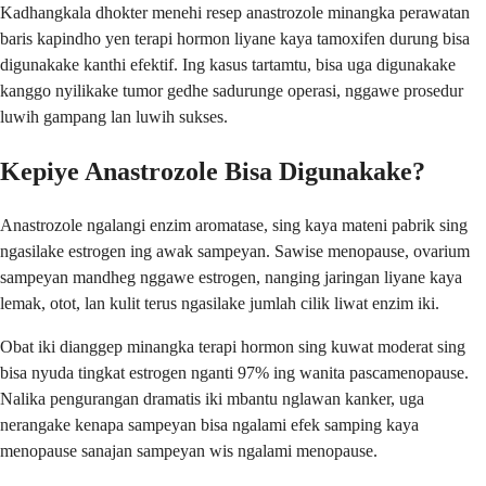
Kadhangkala dhokter menehi resep anastrozole minangka perawatan
baris kapindho yen terapi hormon liyane kaya tamoxifen durung bisa
digunakake kanthi efektif. Ing kasus tartamtu, bisa uga digunakake
kanggo nyilikake tumor gedhe sadurunge operasi, nggawe prosedur
luwih gampang lan luwih sukses.
Kepiye Anastrozole Bisa Digunakake?
Anastrozole ngalangi enzim aromatase, sing kaya mateni pabrik sing
ngasilake estrogen ing awak sampeyan. Sawise menopause, ovarium
sampeyan mandheg nggawe estrogen, nanging jaringan liyane kaya
lemak, otot, lan kulit terus ngasilake jumlah cilik liwat enzim iki.
Obat iki dianggep minangka terapi hormon sing kuwat moderat sing
bisa nyuda tingkat estrogen nganti 97% ing wanita pascamenopause.
Nalika pengurangan dramatis iki mbantu nglawan kanker, uga
nerangake kenapa sampeyan bisa ngalami efek samping kaya
menopause sanajan sampeyan wis ngalami menopause.