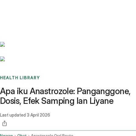
Benchmarks
Stories
FAQ
Sign up / Log in
HEALTH LIBRARY
Apa iku Anastrozole: Panganggone,
Dosis, Efek Samping lan Liyane
Last updated
3 April 2026
Ngarep
Obat
Anastrozole Oral Route