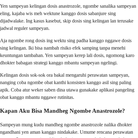
Yen sampeyan kelingan dosis anastrozole, ngombe sanalika sampeyan
eling, kajaba wis meh wektune kanggo dosis sabanjure sing
dijadwalake. Ing kasus kasebut, skip dosis sing kelingan lan terusake
jadwal reguler sampeyan.
Aja ngombe rong dosis ing wektu sing padha kanggo nggawe dosis
sing kelingan. Iki bisa nambah risiko efek samping tanpa menehi
keuntungan tambahan. Yen sampeyan kerep lali dosis, ngomong karo
dhokter babagan strategi kanggo mbantu sampeyan ngelingi.
Kelingan dosis sok-sok ora bakal mengaruhi perawatan sampeyan,
nanging coba ngombe obat kanthi konsisten kanggo asil sing paling
apik. Coba atur weker saben dina utawa gunakake aplikasi pangeling
obat kanggo mbantu nggawe rutinitas.
Kapan Aku Bisa Mandheg Ngombe Anastrozole?
Sampeyan mung kudu mandheg ngombe anastrozole nalika dhokter
ngandhani yen aman kanggo nindakake. Umume rencana perawatan