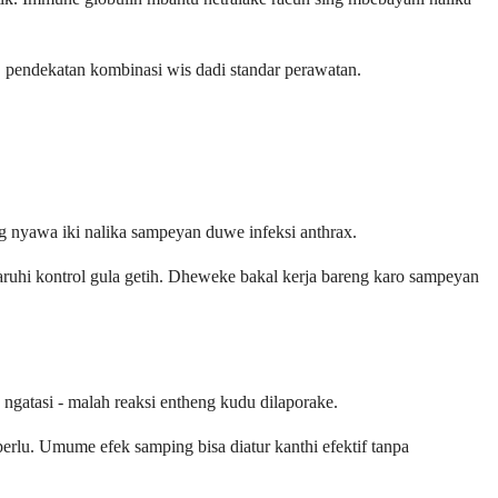
, pendekatan kombinasi wis dadi standar perawatan.
nyawa iki nalika sampeyan duwe infeksi anthrax.
aruhi kontrol gula getih. Dheweke bakal kerja bareng karo sampeyan
gatasi - malah reaksi entheng kudu dilaporake.
rlu. Umume efek samping bisa diatur kanthi efektif tanpa