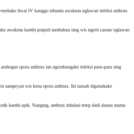
diwenehake liwat IV kanggo mbantu awakmu nglawan infeksi anthrax
ke awakmu kanthi prajurit tambahan sing wis ngerti carane nglawan
s ambegan spora anthrax lan ngembangake infeksi paru-paru sing
yen sampeyan wis kena spora anthrax. Iki tansah digunakake
tik kanthi apik. Nanging, anthrax inhalasi tetep dadi alasan utama