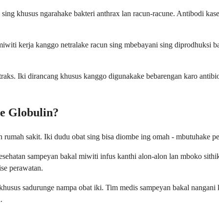
 sing khusus ngarahake bakteri anthrax lan racun-racune. Antibodi ka
iti kerja kanggo netralake racun sing mbebayani sing diprodhuksi bak
raks. Iki dirancang khusus kanggo digunakake bebarengan karo antibioti
 Globulin?
n rumah sakit. Iki dudu obat sing bisa diombe ing omah - mbutuhake p
sehatan sampeyan bakal miwiti infus kanthi alon-alon lan mboko sith
ise perawatan.
sus sadurunge nampa obat iki. Tim medis sampeyan bakal nangani kabe
.