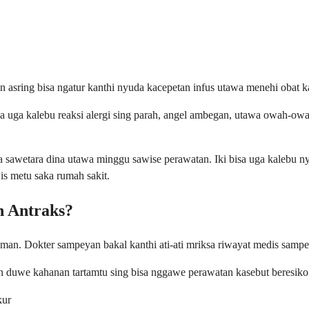
an asring bisa ngatur kanthi nyuda kacepetan infus utawa menehi oba
sa uga kalebu reaksi alergi sing parah, angel ambegan, utawa owah-owa
a sawetara dina utawa minggu sawise perawatan. Iki bisa uga kalebu nye
is metu saka rumah sakit.
n Antraks?
aman. Dokter sampeyan bakal kanthi ati-ati mriksa riwayat medis samp
n duwe kahanan tartamtu sing bisa nggawe perawatan kasebut beresiko
kur