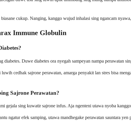
wae biasane cukup. Nanging, kanggo wujud inhalasi sing ngancam nyawa
thrax Immune Globulin
iabetes?
diabetes. Duwe diabetes ora nyegah sampeyan nampa perawatan sing 
 luwih cedhak sajrone perawatan, amarga penyakit lan stres bisa meng
ing Sajrone Perawatan?
gejala sing kuwatir sajrone infus. Aja ngenteni utawa nyoba kanggo n
antu ngatur efek samping, utawa mandhegake perawatan sauntara yen pe