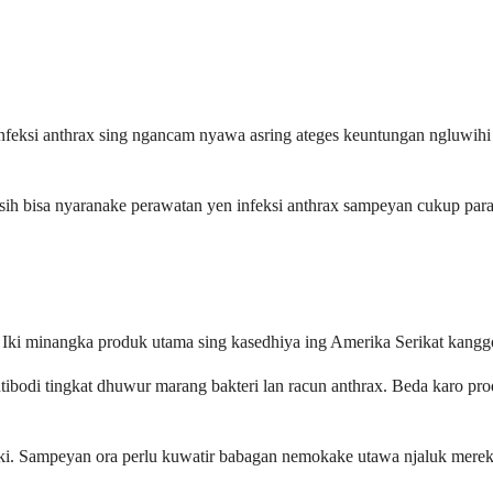
nfeksi anthrax sing ngancam nyawa asring ateges keuntungan ngluwihi 
sih bisa nyaranake perawatan yen infeksi anthrax sampeyan cukup pa
Iki minangka produk utama sing kasedhiya ing Amerika Serikat kanggo 
ntibodi tingkat dhuwur marang bakteri lan racun anthrax. Beda karo 
iki. Sampeyan ora perlu kuwatir babagan nemokake utawa njaluk mere