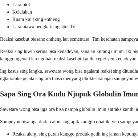
Lara otot
Kelelahan
Ruam kulit sing entheng
Lara utawa bengkak ing situs IV
Reaksi kasebut biasane entheng lan sementara. Tim kesehatan sampey
Reaksi sing luwih serius bisa kedadeyan, sanajan kurang umum. Iki bi
kanggo ngenali lan ngobati reaksi kasebut kanthi cepet yen kedadeyan.
Ing kasus sing langka, sawetara wong bisa ngalami reaksi sing ditundh
nglaporake gejala sing ora biasa menyang dhokter sanajan sampeyan w
Sapa Sing Ora Kudu Njupuk Globulin Imu
Sawetara wong bisa uga ora bisa nampa globulin imun antraks kanthi 
Sampeyan bisa uga dudu calon sing apik kanggo obat iki yen sampeya
Reaksi alergi sing parah kanggo produk getih ing jaman kepung