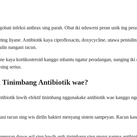
ati infeksi anthrax sing parah. Obat iki nduweni peran unik ing perawa
ng liyane. Antibiotik kaya ciprofloxacin, doxycycline, utawa penisili
ulin nangani racun.
ne kaya kortikosteroid kanggo mbantu ngatur peradangan, nanging iki
sing serius.
 Tinimbang Antibiotik wae?
ibiotik luwih efektif tinimbang nggunakake antibiotik wae kanggo ngo
tasi racun sing wis dirilis bakteri menyang sistem sampeyan. Racun kas
rengan duwe asil sing luwih apik tinimbang sing mung nampa antibiot