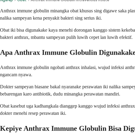
Anthrax immune globulin minangka obat khusus sing digawe saka plas
nalika sampeyan kena penyakit bakteri sing serius iki.
Obat iki bisa digunakake kaya menehi dorongan kanggo sistem kekebal
bakteri anthrax, mbantu sampeyan pulih luwih cepet lan luwih efektif.
Apa Anthrax Immune Globulin Digunakak
Anthrax immune globulin ngobati anthrax inhalasi, wujud infeksi anth
ngancam nyawa.
Dokter sampeyan biasane bakal nyaranake perawatan iki nalika sampeya
bebarengan karo antibiotik, dudu minangka perawatan mandiri.
Obat kasebut uga kadhangkala dianggep kanggo wujud infeksi anthrax li
dokter menehi resep perawatan iki.
Kepiye Anthrax Immune Globulin Bisa Di