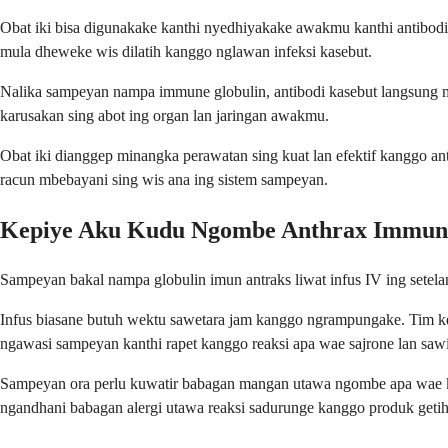
Obat iki bisa digunakake kanthi nyedhiyakake awakmu kanthi antibodi
mula dheweke wis dilatih kanggo nglawan infeksi kasebut.
Nalika sampeyan nampa immune globulin, antibodi kasebut langsung miw
karusakan sing abot ing organ lan jaringan awakmu.
Obat iki dianggep minangka perawatan sing kuat lan efektif kanggo ant
racun mbebayani sing wis ana ing sistem sampeyan.
Kepiye Aku Kudu Ngombe Anthrax Immune
Sampeyan bakal nampa globulin imun antraks liwat infus IV ing setela
Infus biasane butuh wektu sawetara jam kanggo ngrampungake. Tim ke
ngawasi sampeyan kanthi rapet kanggo reaksi apa wae sajrone lan saw
Sampeyan ora perlu kuwatir babagan mangan utawa ngombe apa wae khu
ngandhani babagan alergi utawa reaksi sadurunge kanggo produk getih