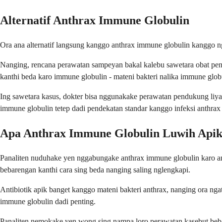
Alternatif Anthrax Immune Globulin
Ora ana alternatif langsung kanggo anthrax immune globulin kanggo ngob
Nanging, rencana perawatan sampeyan bakal kalebu sawetara obat penti
kanthi beda karo immune globulin - mateni bakteri nalika immune glob
Ing sawetara kasus, dokter bisa nggunakake perawatan pendukung liya
immune globulin tetep dadi pendekatan standar kanggo infeksi anthrax 
Apa Anthrax Immune Globulin Luwih Apik
Panaliten nuduhake yen nggabungake anthrax immune globulin karo ant
bebarengan kanthi cara sing beda nanging saling nglengkapi.
Antibiotik apik banget kanggo mateni bakteri anthrax, nanging ora nga
immune globulin dadi penting.
Panaliten nemokake yen wong sing nampa loro perawatan kasebut beba