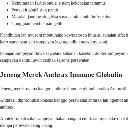
Kekurangan IgA (kondisi sistem kekebalan tartamtu)
Penyakit ginjel sing parah
Masalah jantung sing bisa saya parah kanthi infus cairan
Gangguan pembekuan getih
Kandhutan lan nyusoni mbutuhake kawigatosan khusus, sanajan sifat i
karo sampeyan yen sampeyan lagi ngandhut utawa nyusoni.
Sanajan sampeyan duwe sawetara kahanan kasebut, dokter sampeyan i
sampeyan kanthi luwih cedhak sajrone perawatan.
Jeneng Merek Anthrax Immune Globulin
Jeneng merek utama kanggo anthrax immune globulin yaiku Anthrasil. 
Anthrasil diprodhuksi khusus kanggo perawatan anthrax lan ngemot a
anthrax.
Apotek rumah sakit sampeyan bakal nangani entuk lan nyiapake obat 
nampa perawatan sing cocog.