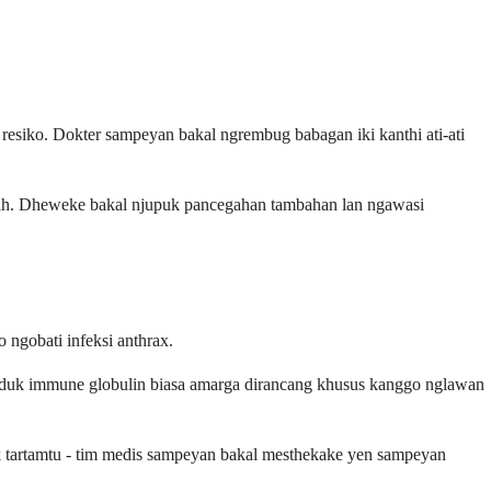
resiko. Dokter sampeyan bakal ngrembug babagan iki kanthi ati-ati
rah. Dheweke bakal njupuk pancegahan tambahan lan ngawasi
ngobati infeksi anthrax.
produk immune globulin biasa amarga dirancang khusus kanggo nglawan
k tartamtu - tim medis sampeyan bakal mesthekake yen sampeyan