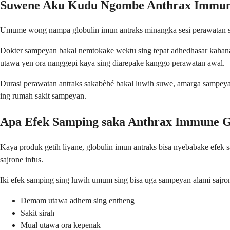
Suwene Aku Kudu Ngombe Anthrax Immun
Umume wong nampa globulin imun antraks minangka sesi perawatan siji.
Dokter sampeyan bakal nemtokake wektu sing tepat adhedhasar kahana
utawa yen ora nanggepi kaya sing diarepake kanggo perawatan awal.
Durasi perawatan antraks sakabèhé bakal luwih suwe, amarga sampeyan
ing rumah sakit sampeyan.
Apa Efek Samping saka Anthrax Immune G
Kaya produk getih liyane, globulin imun antraks bisa nyebabake efek
sajrone infus.
Iki efek samping sing luwih umum sing bisa uga sampeyan alami sajro
Demam utawa adhem sing entheng
Sakit sirah
Mual utawa ora kepenak