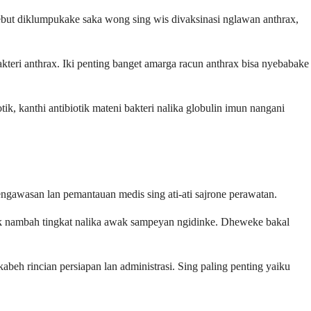
sebut diklumpukake saka wong sing wis divaksinasi nglawan anthrax,
teri anthrax. Iki penting banget amarga racun anthrax bisa nyebabake
k, kanthi antibiotik mateni bakteri nalika globulin imun nangani
engawasan lan pemantauan medis sing ati-ati sajrone perawatan.
ik nambah tingkat nalika awak sampeyan ngidinke. Dheweke bakal
h rincian persiapan lan administrasi. Sing paling penting yaiku