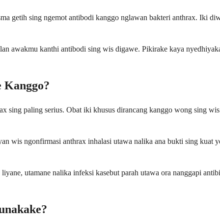
ma getih sing ngemot antibodi kanggo nglawan bakteri anthrax. Iki 
an awakmu kanthi antibodi sing wis digawe. Pikirake kaya nyedhiyaka
e Kanggo?
rax sing paling serius. Obat iki khusus dirancang kanggo wong sing wi
n wis ngonfirmasi anthrax inhalasi utawa nalika ana bukti sing kuat 
yane, utamane nalika infeksi kasebut parah utawa ora nanggapi antibio
gunakake?