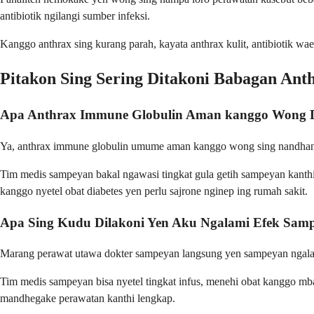
antibiotik ngilangi sumber infeksi.
Kanggo anthrax sing kurang parah, kayata anthrax kulit, antibiotik 
Pitakon Sing Sering Ditakoni Babagan An
Apa Anthrax Immune Globulin Aman kanggo Wong D
Ya, anthrax immune globulin umume aman kanggo wong sing nandhang 
Tim medis sampeyan bakal ngawasi tingkat gula getih sampeyan kanthi
kanggo nyetel obat diabetes yen perlu sajrone nginep ing rumah sakit.
Apa Sing Kudu Dilakoni Yen Aku Ngalami Efek Samp
Marang perawat utawa dokter sampeyan langsung yen sampeyan ngalami 
Tim medis sampeyan bisa nyetel tingkat infus, menehi obat kanggo mb
mandhegake perawatan kanthi lengkap.