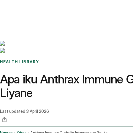
Benchmarks
Stories
FAQ
Sign up / Log in
HEALTH LIBRARY
Apa iku Anthrax Immune Gl
Liyane
Last updated
3 April 2026
Ngarep
Obat
Anthrax Immune Globulin Intravenous Route