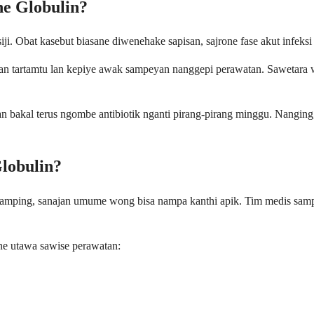
e Globulin?
 Obat kasebut biasane diwenehake sapisan, sajrone fase akut infeksi 
n tartamtu lan kepiye awak sampeyan nanggepi perawatan. Sawetara wo
 bakal terus ngombe antibiotik nganti pirang-pirang minggu. Nanging
lobulin?
 samping, sanajan umume wong bisa nampa kanthi apik. Tim medis samp
ne utawa sawise perawatan: