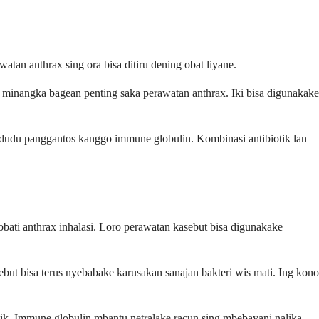
tan anthrax sing ora bisa ditiru dening obat liyane.
n minangka bagean penting saka perawatan anthrax. Iki bisa digunakake
 dudu panggantos kanggo immune globulin. Kombinasi antibiotik lan
bati anthrax inhalasi. Loro perawatan kasebut bisa digunakake
ebut bisa terus nyebabake karusakan sanajan bakteri wis mati. Ing kono
ik. Immune globulin mbantu netralake racun sing mbebayani nalika