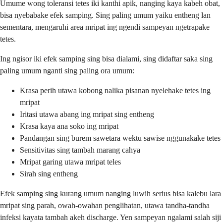
Umume wong toleransi tetes iki kanthi apik, nanging kaya kabeh obat,
bisa nyebabake efek samping. Sing paling umum yaiku entheng lan
sementara, mengaruhi area mripat ing ngendi sampeyan ngetrapake
tetes.
Ing ngisor iki efek samping sing bisa dialami, sing didaftar saka sing
paling umum nganti sing paling ora umum:
Krasa perih utawa kobong nalika pisanan nyelehake tetes ing
mripat
Iritasi utawa abang ing mripat sing entheng
Krasa kaya ana soko ing mripat
Pandangan sing burem sawetara wektu sawise nggunakake tetes
Sensitivitas sing tambah marang cahya
Mripat garing utawa mripat teles
Sirah sing entheng
Efek samping sing kurang umum nanging luwih serius bisa kalebu lara
mripat sing parah, owah-owahan penglihatan, utawa tandha-tandha
infeksi kayata tambah akeh discharge. Yen sampeyan ngalami salah siji