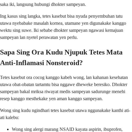
saka iki, langsung hubungi dhokter sampeyan.
Ing kasus sing langka, tetes kasebut bisa nyuda penyembuhan tatu
utawa nyebabake masalah kornea, utamane yen digunakake kanggo
wektu sing suwe. Iki sebabe dhokter sampeyan ngawasi kemajuan
sampeyan lan nyetel perawatan yen perlu.
Sapa Sing Ora Kudu Njupuk Tetes Mata
Anti-Inflamasi Nonsteroid?
Tetes kasebut ora cocog kanggo kabeh wong, lan kahanan kesehatan
utawa obat-obatan tartamtu bisa nggawe dheweke beresiko. Dhokter
sampeyan bakal mriksa riwayat medis sampeyan sadurunge menehi
resep kanggo mesthekake yen aman kanggo sampeyan.
Wong sing kudu ngindhari tetes kasebut utawa nggunakake kanthi ati-
ati kalebu:
Wong sing alergi marang NSAID kayata aspirin, ibuprofen,