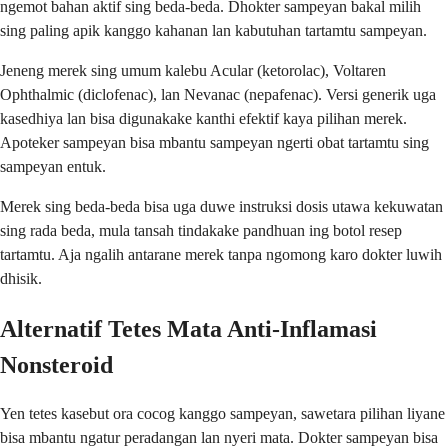
ngemot bahan aktif sing beda-beda. Dhokter sampeyan bakal milih
sing paling apik kanggo kahanan lan kabutuhan tartamtu sampeyan.
Jeneng merek sing umum kalebu Acular (ketorolac), Voltaren
Ophthalmic (diclofenac), lan Nevanac (nepafenac). Versi generik uga
kasedhiya lan bisa digunakake kanthi efektif kaya pilihan merek.
Apoteker sampeyan bisa mbantu sampeyan ngerti obat tartamtu sing
sampeyan entuk.
Merek sing beda-beda bisa uga duwe instruksi dosis utawa kekuwatan
sing rada beda, mula tansah tindakake pandhuan ing botol resep
tartamtu. Aja ngalih antarane merek tanpa ngomong karo dokter luwih
dhisik.
Alternatif Tetes Mata Anti-Inflamasi
Nonsteroid
Yen tetes kasebut ora cocog kanggo sampeyan, sawetara pilihan liyane
bisa mbantu ngatur peradangan lan nyeri mata. Dokter sampeyan bisa