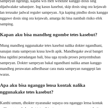
sampeyan ngelingi, kajaba wis meh wektune kanggo dosis sing
dijadwalake sabanjure. Ing kasus kasebut, skip dosis sing ora kejawab
lan terusake jadwal reguler sampeyan. Aja kaping pindho dosis kanggo
nggawe dosis sing ora kejawab, amarga iki bisa nambah risiko efek
samping.
Kapan aku bisa mandheg ngombe tetes kasebut?
Mung mandheg nggunakake tetes kasebut nalika dokter ngandhani,
sanajan mata sampeyan krasa luwih apik. Mandhegake awal banget
bisa ngidini peradangan bali, bisa uga nyuda proses penyembuhan
sampeyan. Dokter sampeyan bakal ngandhani nalika aman kanggo
mandheg perawatan adhedhasar cara mata sampeyan nanggepi lan
waras.
Apa aku bisa nganggo lensa kontak nalika
nggunakake tetes kasebut?
Kanthi umum, dhokter nyaranake supaya ora nganggo lensa kontak