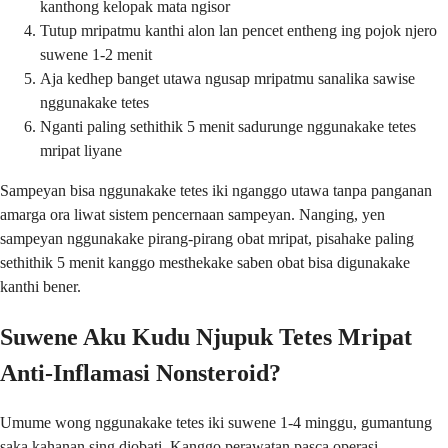
kanthong kelopak mata ngisor
Tutup mripatmu kanthi alon lan pencet entheng ing pojok njero
suwene 1-2 menit
Aja kedhep banget utawa ngusap mripatmu sanalika sawise
nggunakake tetes
Nganti paling sethithik 5 menit sadurunge nggunakake tetes
mripat liyane
Sampeyan bisa nggunakake tetes iki nganggo utawa tanpa panganan
amarga ora liwat sistem pencernaan sampeyan. Nanging, yen
sampeyan nggunakake pirang-pirang obat mripat, pisahake paling
sethithik 5 menit kanggo mesthekake saben obat bisa digunakake
kanthi bener.
Suwene Aku Kudu Njupuk Tetes Mripat
Anti-Inflamasi Nonsteroid?
Umume wong nggunakake tetes iki suwene 1-4 minggu, gumantung
saka kahanan sing diobati. Kanggo perawatan pasca operasi,