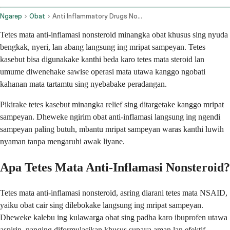
Ngarep
Obat
Anti Inflammatory Drugs Nonsteroidal Ophthalmic Route
Tetes mata anti-inflamasi nonsteroid minangka obat khusus sing nyuda
bengkak, nyeri, lan abang langsung ing mripat sampeyan. Tetes
kasebut bisa digunakake kanthi beda karo tetes mata steroid lan
umume diwenehake sawise operasi mata utawa kanggo ngobati
kahanan mata tartamtu sing nyebabake peradangan.
Pikirake tetes kasebut minangka relief sing ditargetake kanggo mripat
sampeyan. Dheweke ngirim obat anti-inflamasi langsung ing ngendi
sampeyan paling butuh, mbantu mripat sampeyan waras kanthi luwih
nyaman tanpa mengaruhi awak liyane.
Apa Tetes Mata Anti-Inflamasi Nonsteroid?
Tetes mata anti-inflamasi nonsteroid, asring diarani tetes mata NSAID,
yaiku obat cair sing dilebokake langsung ing mripat sampeyan.
Dheweke kalebu ing kulawarga obat sing padha karo ibuprofen utawa
aspirin, nanging diformulasikan khusus supaya aman lan efektif