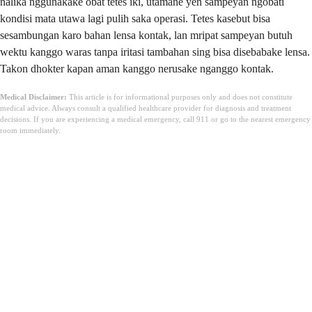
nalika nggunakake obat tetes iki, utamane yen sampeyan ngobati
kondisi mata utawa lagi pulih saka operasi. Tetes kasebut bisa
sesambungan karo bahan lensa kontak, lan mripat sampeyan butuh
wektu kanggo waras tanpa iritasi tambahan sing bisa disebabake lensa.
Takon dhokter kapan aman kanggo nerusake nganggo kontak.
Medical Disclaimer:
This article is for informational purposes only and does not constitute
medical advice. Always consult a qualified healthcare provider for diagnosis and treatment
decisions. If you are experiencing a medical emergency, call 911 or go to the nearest emergency
room immediately.