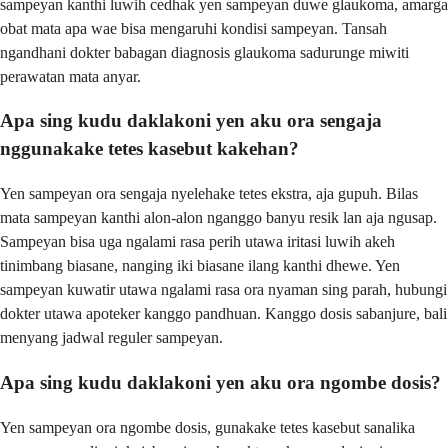
sampeyan kanthi luwih cedhak yen sampeyan duwe glaukoma, amarga
obat mata apa wae bisa mengaruhi kondisi sampeyan. Tansah
ngandhani dokter babagan diagnosis glaukoma sadurunge miwiti
perawatan mata anyar.
Apa sing kudu daklakoni yen aku ora sengaja
nggunakake tetes kasebut kakehan?
Yen sampeyan ora sengaja nyelehake tetes ekstra, aja gupuh. Bilas
mata sampeyan kanthi alon-alon nganggo banyu resik lan aja ngusap.
Sampeyan bisa uga ngalami rasa perih utawa iritasi luwih akeh
tinimbang biasane, nanging iki biasane ilang kanthi dhewe. Yen
sampeyan kuwatir utawa ngalami rasa ora nyaman sing parah, hubungi
dokter utawa apoteker kanggo pandhuan. Kanggo dosis sabanjure, bali
menyang jadwal reguler sampeyan.
Apa sing kudu daklakoni yen aku ora ngombe dosis?
Yen sampeyan ora ngombe dosis, gunakake tetes kasebut sanalika