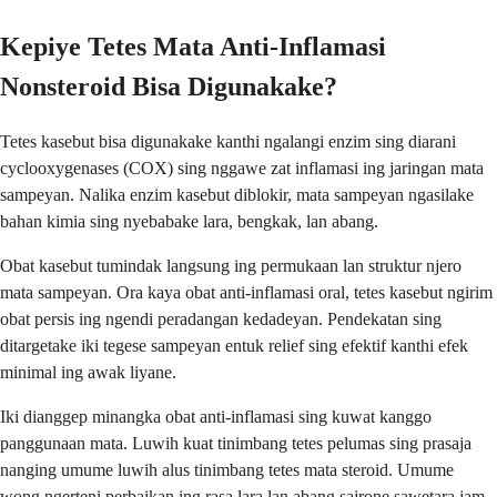
Kepiye Tetes Mata Anti-Inflamasi
Nonsteroid Bisa Digunakake?
Tetes kasebut bisa digunakake kanthi ngalangi enzim sing diarani
cyclooxygenases (COX) sing nggawe zat inflamasi ing jaringan mata
sampeyan. Nalika enzim kasebut diblokir, mata sampeyan ngasilake
bahan kimia sing nyebabake lara, bengkak, lan abang.
Obat kasebut tumindak langsung ing permukaan lan struktur njero
mata sampeyan. Ora kaya obat anti-inflamasi oral, tetes kasebut ngirim
obat persis ing ngendi peradangan kedadeyan. Pendekatan sing
ditargetake iki tegese sampeyan entuk relief sing efektif kanthi efek
minimal ing awak liyane.
Iki dianggep minangka obat anti-inflamasi sing kuwat kanggo
panggunaan mata. Luwih kuat tinimbang tetes pelumas sing prasaja
nanging umume luwih alus tinimbang tetes mata steroid. Umume
wong ngerteni perbaikan ing rasa lara lan abang sajrone sawetara jam