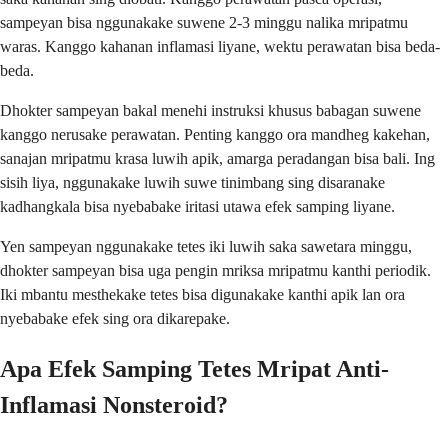
sampeyan bisa nggunakake suwene 2-3 minggu nalika mripatmu
waras. Kanggo kahanan inflamasi liyane, wektu perawatan bisa beda-
beda.
Dhokter sampeyan bakal menehi instruksi khusus babagan suwene
kanggo nerusake perawatan. Penting kanggo ora mandheg kakehan,
sanajan mripatmu krasa luwih apik, amarga peradangan bisa bali. Ing
sisih liya, nggunakake luwih suwe tinimbang sing disaranake
kadhangkala bisa nyebabake iritasi utawa efek samping liyane.
Yen sampeyan nggunakake tetes iki luwih saka sawetara minggu,
dhokter sampeyan bisa uga pengin mriksa mripatmu kanthi periodik.
Iki mbantu mesthekake tetes bisa digunakake kanthi apik lan ora
nyebabake efek sing ora dikarepake.
Apa Efek Samping Tetes Mripat Anti-
Inflamasi Nonsteroid?