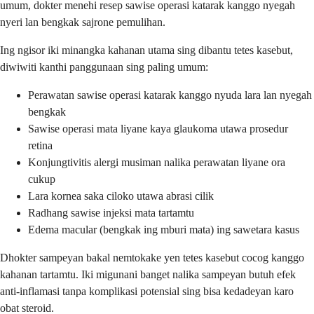
umum, dokter menehi resep sawise operasi katarak kanggo nyegah
nyeri lan bengkak sajrone pemulihan.
Ing ngisor iki minangka kahanan utama sing dibantu tetes kasebut,
diwiwiti kanthi panggunaan sing paling umum:
Perawatan sawise operasi katarak kanggo nyuda lara lan nyegah
bengkak
Sawise operasi mata liyane kaya glaukoma utawa prosedur
retina
Konjungtivitis alergi musiman nalika perawatan liyane ora
cukup
Lara kornea saka ciloko utawa abrasi cilik
Radhang sawise injeksi mata tartamtu
Edema macular (bengkak ing mburi mata) ing sawetara kasus
Dhokter sampeyan bakal nemtokake yen tetes kasebut cocog kanggo
kahanan tartamtu. Iki migunani banget nalika sampeyan butuh efek
anti-inflamasi tanpa komplikasi potensial sing bisa kedadeyan karo
obat steroid.