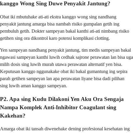
kanggo Wong Sing Duwe Penyakit Jantung?
Obat iki mbutuhake ati-ati ekstra kanggo wong sing nandhang
penyakit jantung amarga bisa nambah risiko gumpalan getih ing
pembuluh getih. Dokter sampeyan bakal kanthi ati-ati nimbang risiko
getihen sing ora dikontrol karo potensi komplikasi clotting.
Yen sampeyan nandhang penyakit jantung, tim medis sampeyan bakal
ngawasi sampeyan kanthi luwih cedhak sajrone perawatan lan bisa uga
milih dosis sing luwih murah utawa perawatan alternatif yen bisa.
Keputusan kanggo nggunakake obat iki bakal gumantung ing sepira
parah getihen sampeyan lan apa perawatan liyane bisa dadi pilihan
sing luwih aman kanggo sampeyan.
P2. Apa sing Kudu Dilakoni Yen Aku Ora Sengaja
Nampa Komplek Anti-Inhibitor Coagulant sing
Kakehan?
Amarga obat iki tansah diwenehake dening profesional kesehatan ing