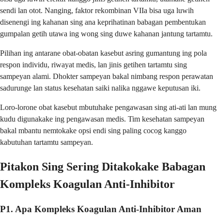
sendi lan otot. Nanging, faktor rekombinan VIIa bisa uga luwih
disenengi ing kahanan sing ana keprihatinan babagan pembentukan
gumpalan getih utawa ing wong sing duwe kahanan jantung tartamtu.
Pilihan ing antarane obat-obatan kasebut asring gumantung ing pola
respon individu, riwayat medis, lan jinis getihen tartamtu sing
sampeyan alami. Dhokter sampeyan bakal nimbang respon perawatan
sadurunge lan status kesehatan saiki nalika nggawe keputusan iki.
Loro-lorone obat kasebut mbutuhake pengawasan sing ati-ati lan mung
kudu digunakake ing pengawasan medis. Tim kesehatan sampeyan
bakal mbantu nemtokake opsi endi sing paling cocog kanggo
kabutuhan tartamtu sampeyan.
Pitakon Sing Sering Ditakokake Babagan
Kompleks Koagulan Anti-Inhibitor
P1. Apa Kompleks Koagulan Anti-Inhibitor Aman