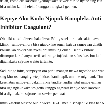
dalan, kompleks kasebut nyedhiyakake sawetara rute liyane sing isih
bisa mlaku kanthi efektif kanggo mungkasi getihen.
Kepiye Aku Kudu Njupuk Kompleks Anti-
Inhibitor Coagulant?
Obat iki tansah diwenehake liwat IV ing setelan rumah sakit utawa
klinik - sampeyan ora bisa njupuk ing omah kajaba sampeyan dilatih
khusus lan dokter wis nyetujoni infus ing omah. Bentuk bubuk
dicampur karo banyu steril sadurunge injeksi, lan solusi kasebut kudu
digunakake sajrone wektu tartamtu.
Sadurunge infus, sampeyan ora perlu mangan utawa ngombe apa wae
sing khusus, nanging tetep hidrasi kanthi apik umume migunani. Tim
kesehatan sampeyan bakal mriksa tandha-tandha vital sampeyan lan
bisa uga nglakokake tes getih kanggo ngawasi kepiye obat kasebut
bisa digunakake sajrone lan sawise perawatan.
Infus kasebut biasane butuh wektu 10-15 menit, sanajan iki bisa beda-