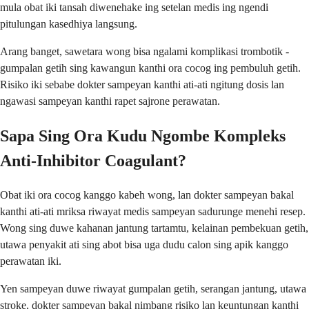
mula obat iki tansah diwenehake ing setelan medis ing ngendi
pitulungan kasedhiya langsung.
Arang banget, sawetara wong bisa ngalami komplikasi trombotik -
gumpalan getih sing kawangun kanthi ora cocog ing pembuluh getih.
Risiko iki sebabe dokter sampeyan kanthi ati-ati ngitung dosis lan
ngawasi sampeyan kanthi rapet sajrone perawatan.
Sapa Sing Ora Kudu Ngombe Kompleks
Anti-Inhibitor Coagulant?
Obat iki ora cocog kanggo kabeh wong, lan dokter sampeyan bakal
kanthi ati-ati mriksa riwayat medis sampeyan sadurunge menehi resep.
Wong sing duwe kahanan jantung tartamtu, kelainan pembekuan getih,
utawa penyakit ati sing abot bisa uga dudu calon sing apik kanggo
perawatan iki.
Yen sampeyan duwe riwayat gumpalan getih, serangan jantung, utawa
stroke, dokter sampeyan bakal nimbang risiko lan keuntungan kanthi