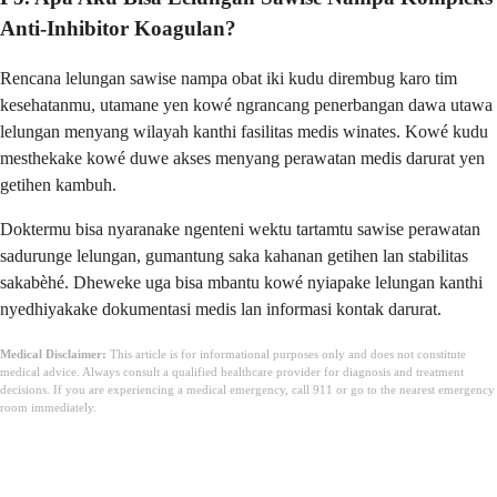
Anti-Inhibitor Koagulan?
Rencana lelungan sawise nampa obat iki kudu dirembug karo tim
kesehatanmu, utamane yen kowé ngrancang penerbangan dawa utawa
lelungan menyang wilayah kanthi fasilitas medis winates. Kowé kudu
mesthekake kowé duwe akses menyang perawatan medis darurat yen
getihen kambuh.
Doktermu bisa nyaranake ngenteni wektu tartamtu sawise perawatan
sadurunge lelungan, gumantung saka kahanan getihen lan stabilitas
sakabèhé. Dheweke uga bisa mbantu kowé nyiapake lelungan kanthi
nyedhiyakake dokumentasi medis lan informasi kontak darurat.
Medical Disclaimer:
This article is for informational purposes only and does not constitute
medical advice. Always consult a qualified healthcare provider for diagnosis and treatment
decisions. If you are experiencing a medical emergency, call 911 or go to the nearest emergency
room immediately.