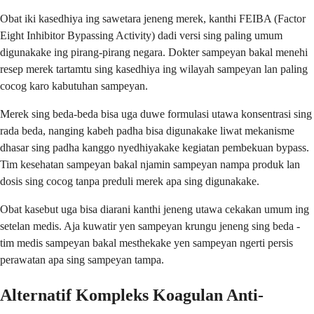
Obat iki kasedhiya ing sawetara jeneng merek, kanthi FEIBA (Factor
Eight Inhibitor Bypassing Activity) dadi versi sing paling umum
digunakake ing pirang-pirang negara. Dokter sampeyan bakal menehi
resep merek tartamtu sing kasedhiya ing wilayah sampeyan lan paling
cocog karo kabutuhan sampeyan.
Merek sing beda-beda bisa uga duwe formulasi utawa konsentrasi sing
rada beda, nanging kabeh padha bisa digunakake liwat mekanisme
dhasar sing padha kanggo nyedhiyakake kegiatan pembekuan bypass.
Tim kesehatan sampeyan bakal njamin sampeyan nampa produk lan
dosis sing cocog tanpa preduli merek apa sing digunakake.
Obat kasebut uga bisa diarani kanthi jeneng utawa cekakan umum ing
setelan medis. Aja kuwatir yen sampeyan krungu jeneng sing beda -
tim medis sampeyan bakal mesthekake yen sampeyan ngerti persis
perawatan apa sing sampeyan tampa.
Alternatif Kompleks Koagulan Anti-