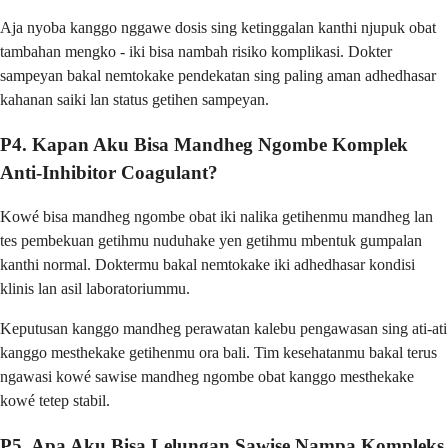
Aja nyoba kanggo nggawe dosis sing ketinggalan kanthi njupuk obat
tambahan mengko - iki bisa nambah risiko komplikasi. Dokter
sampeyan bakal nemtokake pendekatan sing paling aman adhedhasar
kahanan saiki lan status getihen sampeyan.
P4. Kapan Aku Bisa Mandheg Ngombe Komplek
Anti-Inhibitor Coagulant?
Kowé bisa mandheg ngombe obat iki nalika getihenmu mandheg lan
tes pembekuan getihmu nuduhake yen getihmu mbentuk gumpalan
kanthi normal. Doktermu bakal nemtokake iki adhedhasar kondisi
klinis lan asil laboratoriummu.
Keputusan kanggo mandheg perawatan kalebu pengawasan sing ati-ati
kanggo mesthekake getihenmu ora bali. Tim kesehatanmu bakal terus
ngawasi kowé sawise mandheg ngombe obat kanggo mesthekake
kowé tetep stabil.
P5. Apa Aku Bisa Lelungan Sawise Nampa Kompleks