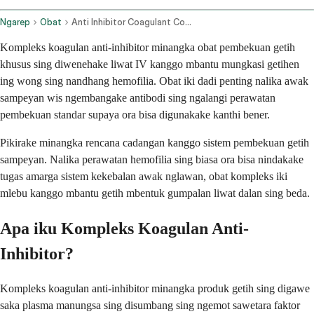
Ngarep
Obat
Anti Inhibitor Coagulant Complex Intravenous Route
Kompleks koagulan anti-inhibitor minangka obat pembekuan getih
khusus sing diwenehake liwat IV kanggo mbantu mungkasi getihen
ing wong sing nandhang hemofilia. Obat iki dadi penting nalika awak
sampeyan wis ngembangake antibodi sing ngalangi perawatan
pembekuan standar supaya ora bisa digunakake kanthi bener.
Pikirake minangka rencana cadangan kanggo sistem pembekuan getih
sampeyan. Nalika perawatan hemofilia sing biasa ora bisa nindakake
tugas amarga sistem kekebalan awak nglawan, obat kompleks iki
mlebu kanggo mbantu getih mbentuk gumpalan liwat dalan sing beda.
Apa iku Kompleks Koagulan Anti-
Inhibitor?
Kompleks koagulan anti-inhibitor minangka produk getih sing digawe
saka plasma manungsa sing disumbang sing ngemot sawetara faktor