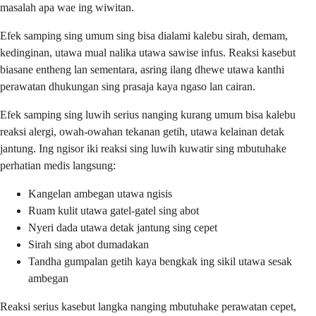
masalah apa wae ing wiwitan.
Efek samping sing umum sing bisa dialami kalebu sirah, demam,
kedinginan, utawa mual nalika utawa sawise infus. Reaksi kasebut
biasane entheng lan sementara, asring ilang dhewe utawa kanthi
perawatan dhukungan sing prasaja kaya ngaso lan cairan.
Efek samping sing luwih serius nanging kurang umum bisa kalebu
reaksi alergi, owah-owahan tekanan getih, utawa kelainan detak
jantung. Ing ngisor iki reaksi sing luwih kuwatir sing mbutuhake
perhatian medis langsung:
Kangelan ambegan utawa ngisis
Ruam kulit utawa gatel-gatel sing abot
Nyeri dada utawa detak jantung sing cepet
Sirah sing abot dumadakan
Tandha gumpalan getih kaya bengkak ing sikil utawa sesak
ambegan
Reaksi serius kasebut langka nanging mbutuhake perawatan cepet,