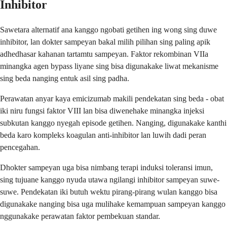
Inhibitor
Sawetara alternatif ana kanggo ngobati getihen ing wong sing duwe
inhibitor, lan dokter sampeyan bakal milih pilihan sing paling apik
adhedhasar kahanan tartamtu sampeyan. Faktor rekombinan VIIa
minangka agen bypass liyane sing bisa digunakake liwat mekanisme
sing beda nanging entuk asil sing padha.
Perawatan anyar kaya emicizumab makili pendekatan sing beda - obat
iki niru fungsi faktor VIII lan bisa diwenehake minangka injeksi
subkutan kanggo nyegah episode getihen. Nanging, digunakake kanthi
beda karo kompleks koagulan anti-inhibitor lan luwih dadi peran
pencegahan.
Dhokter sampeyan uga bisa nimbang terapi induksi toleransi imun,
sing tujuane kanggo nyuda utawa ngilangi inhibitor sampeyan suwe-
suwe. Pendekatan iki butuh wektu pirang-pirang wulan kanggo bisa
digunakake nanging bisa uga mulihake kemampuan sampeyan kanggo
nggunakake perawatan faktor pembekuan standar.