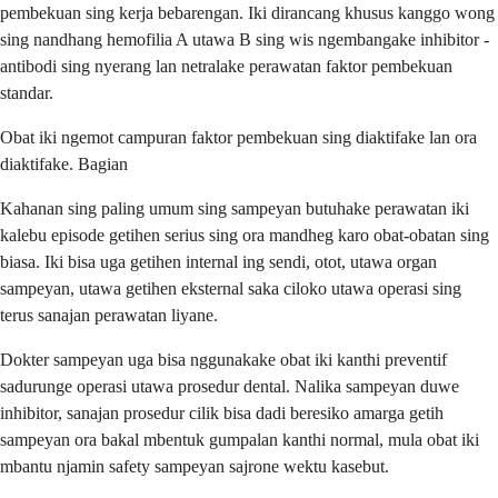
pembekuan sing kerja bebarengan. Iki dirancang khusus kanggo wong
sing nandhang hemofilia A utawa B sing wis ngembangake inhibitor -
antibodi sing nyerang lan netralake perawatan faktor pembekuan
standar.
Obat iki ngemot campuran faktor pembekuan sing diaktifake lan ora
diaktifake. Bagian
Kahanan sing paling umum sing sampeyan butuhake perawatan iki
kalebu episode getihen serius sing ora mandheg karo obat-obatan sing
biasa. Iki bisa uga getihen internal ing sendi, otot, utawa organ
sampeyan, utawa getihen eksternal saka ciloko utawa operasi sing
terus sanajan perawatan liyane.
Dokter sampeyan uga bisa nggunakake obat iki kanthi preventif
sadurunge operasi utawa prosedur dental. Nalika sampeyan duwe
inhibitor, sanajan prosedur cilik bisa dadi beresiko amarga getih
sampeyan ora bakal mbentuk gumpalan kanthi normal, mula obat iki
mbantu njamin safety sampeyan sajrone wektu kasebut.