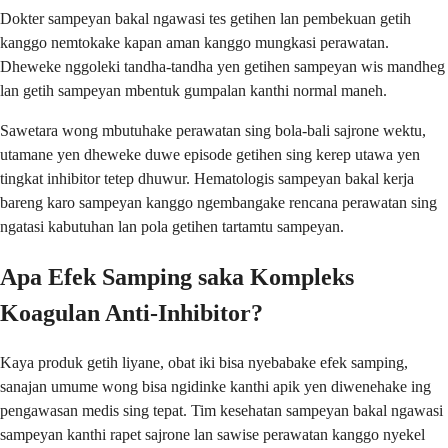
Dokter sampeyan bakal ngawasi tes getihen lan pembekuan getih
kanggo nemtokake kapan aman kanggo mungkasi perawatan.
Dheweke nggoleki tandha-tandha yen getihen sampeyan wis mandheg
lan getih sampeyan mbentuk gumpalan kanthi normal maneh.
Sawetara wong mbutuhake perawatan sing bola-bali sajrone wektu,
utamane yen dheweke duwe episode getihen sing kerep utawa yen
tingkat inhibitor tetep dhuwur. Hematologis sampeyan bakal kerja
bareng karo sampeyan kanggo ngembangake rencana perawatan sing
ngatasi kabutuhan lan pola getihen tartamtu sampeyan.
Apa Efek Samping saka Kompleks
Koagulan Anti-Inhibitor?
Kaya produk getih liyane, obat iki bisa nyebabake efek samping,
sanajan umume wong bisa ngidinke kanthi apik yen diwenehake ing
pengawasan medis sing tepat. Tim kesehatan sampeyan bakal ngawasi
sampeyan kanthi rapet sajrone lan sawise perawatan kanggo nyekel