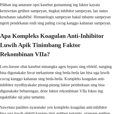
Pilihan ing antarane opsi kasebut gumantung ing faktor kayata
keruwetan getihen sampeyan, tingkat inhibitor sampeyan, lan status
kesehatan sakabèhé. Hematologis sampeyan bakal mbantu sampeyan
ngerti pendekatan endi sing paling cocog kanggo kahanan sampeyan.
Apa Kompleks Koagulan Anti-Inhibitor
Luwih Apik Tinimbang Faktor
Rekombinan VIIa?
Loro-lorone obat kasebut minangka agen bypass sing efektif, nanging
bisa digunakake liwat mekanisme sing beda-beda lan bisa uga luwih
cocog kanggo kahanan sing beda-beda. Kompleks koagulan anti-
inhibitor nyedhiyakake pirang-pirang faktor pembekuan sing bisa
digunakake bebarengan, dene faktor rekombinan VIIa fokus ing
ngaktifake siji jalur tartamtu.
Sawetara panliten nyaranake yen kompleks koagulan anti-inhibitor
bisa uga luwih efektif kanggo jinis getihen tartamtu, utamane getihen