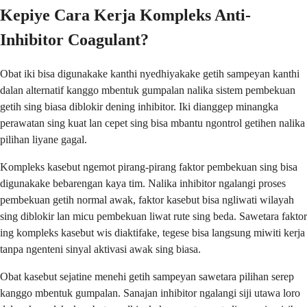
Kepiye Cara Kerja Kompleks Anti-
Inhibitor Coagulant?
Obat iki bisa digunakake kanthi nyedhiyakake getih sampeyan kanthi
dalan alternatif kanggo mbentuk gumpalan nalika sistem pembekuan
getih sing biasa diblokir dening inhibitor. Iki dianggep minangka
perawatan sing kuat lan cepet sing bisa mbantu ngontrol getihen nalika
pilihan liyane gagal.
Kompleks kasebut ngemot pirang-pirang faktor pembekuan sing bisa
digunakake bebarengan kaya tim. Nalika inhibitor ngalangi proses
pembekuan getih normal awak, faktor kasebut bisa ngliwati wilayah
sing diblokir lan micu pembekuan liwat rute sing beda. Sawetara faktor
ing kompleks kasebut wis diaktifake, tegese bisa langsung miwiti kerja
tanpa ngenteni sinyal aktivasi awak sing biasa.
Obat kasebut sejatine menehi getih sampeyan sawetara pilihan serep
kanggo mbentuk gumpalan. Sanajan inhibitor ngalangi siji utawa loro