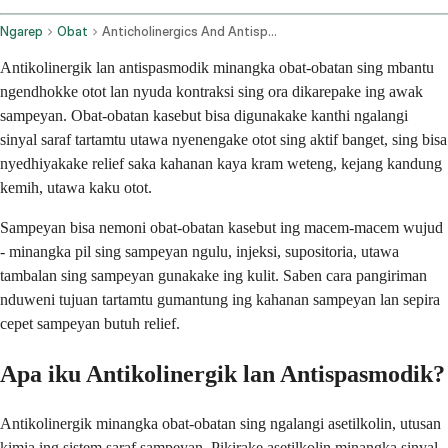
Ngarep
Obat
Anticholinergics And Antispasmodics Oral Route Parenteral Route Rectal Route Transdermal Route
Antikolinergik lan antispasmodik minangka obat-obatan sing mbantu
ngendhokke otot lan nyuda kontraksi sing ora dikarepake ing awak
sampeyan. Obat-obatan kasebut bisa digunakake kanthi ngalangi
sinyal saraf tartamtu utawa nyenengake otot sing aktif banget, sing bisa
nyedhiyakake relief saka kahanan kaya kram weteng, kejang kandung
kemih, utawa kaku otot.
Sampeyan bisa nemoni obat-obatan kasebut ing macem-macem wujud
- minangka pil sing sampeyan ngulu, injeksi, supositoria, utawa
tambalan sing sampeyan gunakake ing kulit. Saben cara pangiriman
nduweni tujuan tartamtu gumantung ing kahanan sampeyan lan sepira
cepet sampeyan butuh relief.
Apa iku Antikolinergik lan Antispasmodik?
Antikolinergik minangka obat-obatan sing ngalangi asetilkolin, utusan
kimia ing sistem saraf sampeyan. Pikirake asetilkolin minangka sinyal