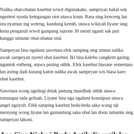
Nalika obat-obatan kasebut wiwit digunakake, sampeyan bakal sok
ngerteni nyuda ketegangan otot utawa kram. Rasa sing kenceng lan
ora nyaman ing weteng, kandung kemih, utawa wilayah liyane sing
kena pengaruh wiwit gampang sajrone 30 menit nganti sak jam
kanggo umume obat-obatan oral.
Sampeyan bisa ngalami sawetara efek samping sing umum nalika
awak sampeyan nyetel obat kasebut. Iki bisa kalebu cangkem garing,
ngantuk entheng, utawa pusing sithik. Efek kasebut biasane sementara
lan asring dadi kurang katon nalika awak sampeyan wis biasa karo
obat kasebut.
Sawetara wong ngelingi detak jantung mundhak sithik utawa
rumangsa rada gelisah. Liyane bisa uga ngalami konstipasi utawa
angel nguyuh. Efek samping kasebut beda-beda saka wong siji
menyang wong liyane lan gumantung saka obat lan dosis tartamtu sing
sampeyan lakoni.