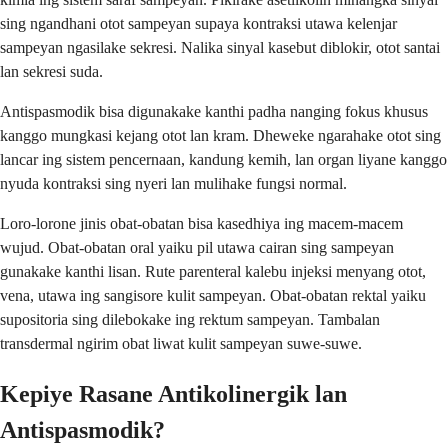
sing ngandhani otot sampeyan supaya kontraksi utawa kelenjar
sampeyan ngasilake sekresi. Nalika sinyal kasebut diblokir, otot santai
lan sekresi suda.
Antispasmodik bisa digunakake kanthi padha nanging fokus khusus
kanggo mungkasi kejang otot lan kram. Dheweke ngarahake otot sing
lancar ing sistem pencernaan, kandung kemih, lan organ liyane kanggo
nyuda kontraksi sing nyeri lan mulihake fungsi normal.
Loro-lorone jinis obat-obatan bisa kasedhiya ing macem-macem
wujud. Obat-obatan oral yaiku pil utawa cairan sing sampeyan
gunakake kanthi lisan. Rute parenteral kalebu injeksi menyang otot,
vena, utawa ing sangisore kulit sampeyan. Obat-obatan rektal yaiku
supositoria sing dilebokake ing rektum sampeyan. Tambalan
transdermal ngirim obat liwat kulit sampeyan suwe-suwe.
Kepiye Rasane Antikolinergik lan
Antispasmodik?