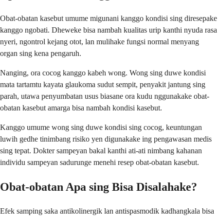
Obat-obatan kasebut umume migunani kanggo kondisi sing diresepake
kanggo ngobati. Dheweke bisa nambah kualitas urip kanthi nyuda rasa
nyeri, ngontrol kejang otot, lan mulihake fungsi normal menyang
organ sing kena pengaruh.
Nanging, ora cocog kanggo kabeh wong. Wong sing duwe kondisi
mata tartamtu kayata glaukoma sudut sempit, penyakit jantung sing
parah, utawa penyumbatan usus biasane ora kudu nggunakake obat-
obatan kasebut amarga bisa nambah kondisi kasebut.
Kanggo umume wong sing duwe kondisi sing cocog, keuntungan
luwih gedhe tinimbang risiko yen digunakake ing pengawasan medis
sing tepat. Dokter sampeyan bakal kanthi ati-ati nimbang kahanan
individu sampeyan sadurunge menehi resep obat-obatan kasebut.
Obat-obatan Apa sing Bisa Disalahake?
Efek samping saka antikolinergik lan antispasmodik kadhangkala bisa