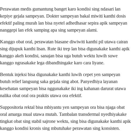
Perawatan medis gumantung banget karo kondisi sing ndasari lan
kepiye gejala sampeyan. Dokter sampeyan bakal miwiti kanthi dosis
efektif paling murah lan bisa nyetel adhedhasar sepira apik sampeyan
nanggepi lan efek samping apa sing sampeyan alami.
Kanggo obat oral, perawatan biasane diwiwiti kanthi pil utawa cairan
sing dijupuk kanthi lisan. Rute iki trep lan bisa digunakake kanthi apik
kanggo akeh kondisi, sanajan bisa uga butuh wektu luwih suwe
kanggo ngrasakake lega dibandhingake karo cara liyane.
Bentuk injeksi bisa digunakake kanthi luwih cepet yen sampeyan
butuh relief langsung saka gejala sing abot. Panyedhiya layanan
kesehatan sampeyan bisa nggunakake iki ing kahanan darurat utawa
nalika obat oral ora praktis utawa ora efektif.
Suppositoria rektal bisa mbiyantu yen sampeyan ora bisa njaga obat
oral amarga mual utawa mutah. Tambalan transdermal nyedhiyakake
tingkat obat sing stabil sajrone wektu, sing bisa digunakake kanthi apik
kanggo kondisi kronis sing mbutuhake perawatan sing konsisten.