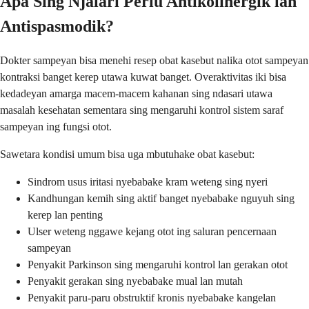
Apa Sing Njalari Perlu Antikolinergik lan
Antispasmodik?
Dokter sampeyan bisa menehi resep obat kasebut nalika otot sampeyan
kontraksi banget kerep utawa kuwat banget. Overaktivitas iki bisa
kedadeyan amarga macem-macem kahanan sing ndasari utawa
masalah kesehatan sementara sing mengaruhi kontrol sistem saraf
sampeyan ing fungsi otot.
Sawetara kondisi umum bisa uga mbutuhake obat kasebut:
Sindrom usus iritasi nyebabake kram weteng sing nyeri
Kandhungan kemih sing aktif banget nyebabake nguyuh sing
kerep lan penting
Ulser weteng nggawe kejang otot ing saluran pencernaan
sampeyan
Penyakit Parkinson sing mengaruhi kontrol lan gerakan otot
Penyakit gerakan sing nyebabake mual lan mutah
Penyakit paru-paru obstruktif kronis nyebabake kangelan