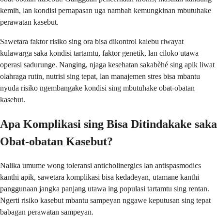
kemih, lan kondisi pernapasan uga nambah kemungkinan mbutuhake
perawatan kasebut.
Sawetara faktor risiko sing ora bisa dikontrol kalebu riwayat
kulawarga saka kondisi tartamtu, faktor genetik, lan ciloko utawa
operasi sadurunge. Nanging, njaga kesehatan sakabèhé sing apik liwat
olahraga rutin, nutrisi sing tepat, lan manajemen stres bisa mbantu
nyuda risiko ngembangake kondisi sing mbutuhake obat-obatan
kasebut.
Apa Komplikasi sing Bisa Ditindakake saka
Obat-obatan Kasebut?
Nalika umume wong toleransi anticholinergics lan antispasmodics
kanthi apik, sawetara komplikasi bisa kedadeyan, utamane kanthi
panggunaan jangka panjang utawa ing populasi tartamtu sing rentan.
Ngerti risiko kasebut mbantu sampeyan nggawe keputusan sing tepat
babagan perawatan sampeyan.