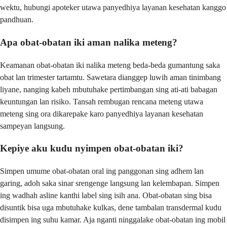
wektu, hubungi apoteker utawa panyedhiya layanan kesehatan kanggo
pandhuan.
Apa obat-obatan iki aman nalika meteng?
Keamanan obat-obatan iki nalika meteng beda-beda gumantung saka
obat lan trimester tartamtu. Sawetara dianggep luwih aman tinimbang
liyane, nanging kabeh mbutuhake pertimbangan sing ati-ati babagan
keuntungan lan risiko. Tansah rembugan rencana meteng utawa
meteng sing ora dikarepake karo panyedhiya layanan kesehatan
sampeyan langsung.
Kepiye aku kudu nyimpen obat-obatan iki?
Simpen umume obat-obatan oral ing panggonan sing adhem lan
garing, adoh saka sinar srengenge langsung lan kelembapan. Simpen
ing wadhah asline kanthi label sing isih ana. Obat-obatan sing bisa
disuntik bisa uga mbutuhake kulkas, dene tambalan transdermal kudu
disimpen ing suhu kamar. Aja nganti ninggalake obat-obatan ing mobil