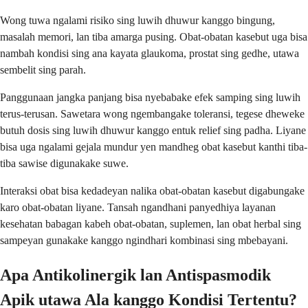
Wong tuwa ngalami risiko sing luwih dhuwur kanggo bingung,
masalah memori, lan tiba amarga pusing. Obat-obatan kasebut uga bisa
nambah kondisi sing ana kayata glaukoma, prostat sing gedhe, utawa
sembelit sing parah.
Panggunaan jangka panjang bisa nyebabake efek samping sing luwih
terus-terusan. Sawetara wong ngembangake toleransi, tegese dheweke
butuh dosis sing luwih dhuwur kanggo entuk relief sing padha. Liyane
bisa uga ngalami gejala mundur yen mandheg obat kasebut kanthi tiba-
tiba sawise digunakake suwe.
Interaksi obat bisa kedadeyan nalika obat-obatan kasebut digabungake
karo obat-obatan liyane. Tansah ngandhani panyedhiya layanan
kesehatan babagan kabeh obat-obatan, suplemen, lan obat herbal sing
sampeyan gunakake kanggo ngindhari kombinasi sing mbebayani.
Apa Antikolinergik lan Antispasmodik
Apik utawa Ala kanggo Kondisi Tertentu?