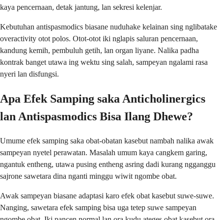
kaya pencernaan, detak jantung, lan sekresi kelenjar.
Kebutuhan antispasmodics biasane nuduhake kelainan sing nglibatake
overactivity otot polos. Otot-otot iki nglapis saluran pencernaan,
kandung kemih, pembuluh getih, lan organ liyane. Nalika padha
kontrak banget utawa ing wektu sing salah, sampeyan ngalami rasa
nyeri lan disfungsi.
Apa Efek Samping saka Anticholinergics
lan Antispasmodics Bisa Ilang Dhewe?
Umume efek samping saka obat-obatan kasebut nambah nalika awak
sampeyan nyetel perawatan. Masalah umum kaya cangkem garing,
ngantuk entheng, utawa pusing entheng asring dadi kurang ngganggu
sajrone sawetara dina nganti minggu wiwit ngombe obat.
Awak sampeyan biasane adaptasi karo efek obat kasebut suwe-suwe.
Nanging, sawetara efek samping bisa uga tetep suwe sampeyan
ngombe obat. Iki pancen normal lan ora kudu ateges obat kasebut ora