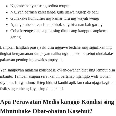
Ngombe banyu asring sedina muput
Nguyah permen karet tanpa gula utawa ngisep es batu
Gunakake humidifier ing kamar turu ing wayah wengi
Aja ngombe kafein lan alkohol, sing bisa nambah garing
Coba lozenges tanpa gula sing dirancang kanggo cangkem
garing
Langkah-langkah prasaja iki bisa nggawe bedane sing signifikan ing
tingkat kenyamanan sampeyan nalika ngidini obat kasebut nindakake
pakaryan penting ing awak sampeyan.
Yen sampeyan ngalami konstipasi, owah-owahan diet sing lembut bisa
mbantu. Tambah asupan serat kanthi bertahap nganggo woh-wohan,
sayuran, lan gandum. Tetep hidrasi kanthi apik lan coba njaga kegiatan
fisik sing entheng kaya sing ditoleransi.
Apa Perawatan Medis kanggo Kondisi sing
Mbutuhake Obat-obatan Kasebut?