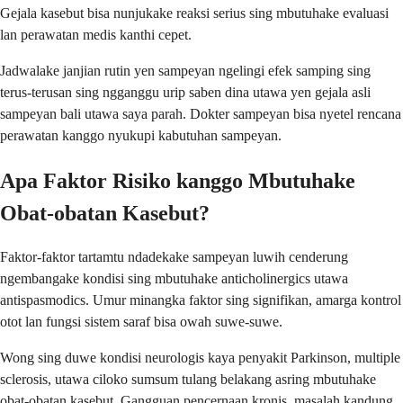
Gejala kasebut bisa nunjukake reaksi serius sing mbutuhake evaluasi
lan perawatan medis kanthi cepet.
Jadwalake janjian rutin yen sampeyan ngelingi efek samping sing
terus-terusan sing ngganggu urip saben dina utawa yen gejala asli
sampeyan bali utawa saya parah. Dokter sampeyan bisa nyetel rencana
perawatan kanggo nyukupi kabutuhan sampeyan.
Apa Faktor Risiko kanggo Mbutuhake
Obat-obatan Kasebut?
Faktor-faktor tartamtu ndadekake sampeyan luwih cenderung
ngembangake kondisi sing mbutuhake anticholinergics utawa
antispasmodics. Umur minangka faktor sing signifikan, amarga kontrol
otot lan fungsi sistem saraf bisa owah suwe-suwe.
Wong sing duwe kondisi neurologis kaya penyakit Parkinson, multiple
sclerosis, utawa ciloko sumsum tulang belakang asring mbutuhake
obat-obatan kasebut. Gangguan pencernaan kronis, masalah kandung