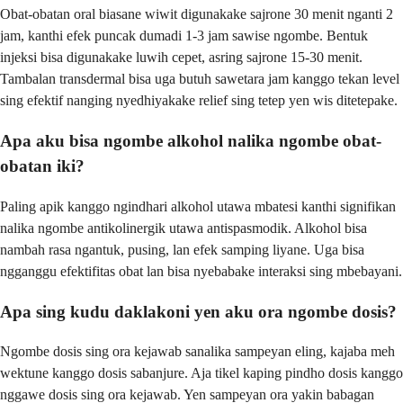
Obat-obatan oral biasane wiwit digunakake sajrone 30 menit nganti 2
jam, kanthi efek puncak dumadi 1-3 jam sawise ngombe. Bentuk
injeksi bisa digunakake luwih cepet, asring sajrone 15-30 menit.
Tambalan transdermal bisa uga butuh sawetara jam kanggo tekan level
sing efektif nanging nyedhiyakake relief sing tetep yen wis ditetepake.
Apa aku bisa ngombe alkohol nalika ngombe obat-
obatan iki?
Paling apik kanggo ngindhari alkohol utawa mbatesi kanthi signifikan
nalika ngombe antikolinergik utawa antispasmodik. Alkohol bisa
nambah rasa ngantuk, pusing, lan efek samping liyane. Uga bisa
ngganggu efektifitas obat lan bisa nyebabake interaksi sing mbebayani.
Apa sing kudu daklakoni yen aku ora ngombe dosis?
Ngombe dosis sing ora kejawab sanalika sampeyan eling, kajaba meh
wektune kanggo dosis sabanjure. Aja tikel kaping pindho dosis kanggo
nggawe dosis sing ora kejawab. Yen sampeyan ora yakin babagan