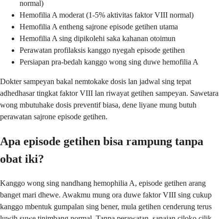
normal)
Hemofilia A moderat (1-5% aktivitas faktor VIII normal)
Hemofilia A entheng sajrone episode getihen utama
Hemofilia A sing dipikolehi saka kahanan otoimun
Perawatan profilaksis kanggo nyegah episode getihen
Persiapan pra-bedah kanggo wong sing duwe hemofilia A
Dokter sampeyan bakal nemtokake dosis lan jadwal sing tepat
adhedhasar tingkat faktor VIII lan riwayat getihen sampeyan. Sawetara
wong mbutuhake dosis preventif biasa, dene liyane mung butuh
perawatan sajrone episode getihen.
Apa episode getihen bisa rampung tanpa
obat iki?
Kanggo wong sing nandhang hemophilia A, episode getihen arang
banget mari dhewe. Awakmu mung ora duwe faktor VIII sing cukup
kanggo mbentuk gumpalan sing bener, mula getihen cenderung terus
luwih suwe tinimbang normal. Tanpa perawatan, sanajan ciloko cilik