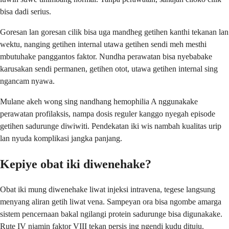
bisa dadi serius.
Goresan lan goresan cilik bisa uga mandheg getihen kanthi tekanan lan
wektu, nanging getihen internal utawa getihen sendi meh mesthi
mbutuhake panggantos faktor. Nundha perawatan bisa nyebabake
karusakan sendi permanen, getihen otot, utawa getihen internal sing
ngancam nyawa.
Mulane akeh wong sing nandhang hemophilia A nggunakake
perawatan profilaksis, nampa dosis reguler kanggo nyegah episode
getihen sadurunge diwiwiti. Pendekatan iki wis nambah kualitas urip
lan nyuda komplikasi jangka panjang.
Kepiye obat iki diwenehake?
Obat iki mung diwenehake liwat injeksi intravena, tegese langsung
menyang aliran getih liwat vena. Sampeyan ora bisa ngombe amarga
sistem pencernaan bakal ngilangi protein sadurunge bisa digunakake.
Rute IV njamin faktor VIII tekan persis ing ngendi kudu dituju.