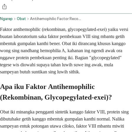
Ngarep
Obat
Antihemophilic Factor Recombinant Glycopegylated Exei Intravenous Route
Faktor antihemophilic (rekombinan, glycopegylated-exei) yaiku versi
buatan laboratorium saka faktor pembekuan VIII sing mbantu getih
mbentuk gumpalan kanthi bener. Obat iki dirancang khusus kanggo
wong sing nandhang hemophilia A, kahanan ing ngendi awak ora
nggawe protein pembekuan penting iki. Bagian "glycopegylated"
tegese wis diowahi supaya tahan luwih suwe ing awak, mula
sampeyan butuh suntikan sing luwih sithik.
Apa iku Faktor Antihemophilic
(Rekombinan, Glycopegylated-exei)?
Obat iki minangka pengganti sintetik kanggo faktor VIII, protein sing
dibutuhake getih kanggo mbentuk gumpalan kanthi normal. Nalika
sampeyan entuk potongan utawa ciloko, faktor VIII mbantu miwiti