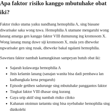
Apa faktor risiko kanggo mbutuhake obat
iki?
Faktor risiko utama yaiku nandhang hemophilia A, sing biasane
diwarisake saka wong tuwa. Hemophilia A utamane mengaruhi wong
lanang amarga gen kanggo faktor VIII dumunung ing kromosom X.
Wong lanang mung duwe siji kromosom X, mula yen dheweke
ngwarisake gen sing rusak, dheweke bakal ngalami hemophilia.
Sawetara faktor nambah kamungkinan sampeyan butuh obat iki:
Sajarah kulawarga hemophilia A
Jinis kelamin lanang (sanajan wanita bisa dadi pembawa lan
kadhangkala kena pengaruh)
Episode getihen sadurunge sing mbutuhake panggantos faktor
Tingkat faktor VIII dhasar sing kurang
Gaya urip aktif sing nambah risiko ciloko
Kahanan otoimun tartamtu sing bisa nyebabake hemophilia sing
dipikolehi