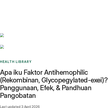
Benchmarks
Stories
FAQ
Sign up / Log in
HEALTH LIBRARY
Apa iku Faktor Antihemophilic
(Rekombinan, Glycopegylated-exei)?
Panggunaan, Efek, & Pandhuan
Pangobatan
Last updated
3 April 2026