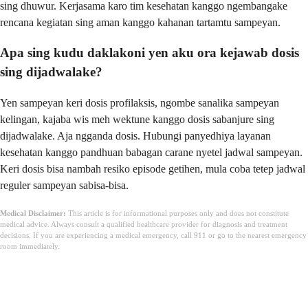
sing dhuwur. Kerjasama karo tim kesehatan kanggo ngembangake
rencana kegiatan sing aman kanggo kahanan tartamtu sampeyan.
Apa sing kudu daklakoni yen aku ora kejawab dosis
sing dijadwalake?
Yen sampeyan keri dosis profilaksis, ngombe sanalika sampeyan
kelingan, kajaba wis meh wektune kanggo dosis sabanjure sing
dijadwalake. Aja ngganda dosis. Hubungi panyedhiya layanan
kesehatan kanggo pandhuan babagan carane nyetel jadwal sampeyan.
Keri dosis bisa nambah resiko episode getihen, mula coba tetep jadwal
reguler sampeyan sabisa-bisa.
Medical Disclaimer:
This article is for informational purposes only and does not constitute
medical advice. Always consult a qualified healthcare provider for diagnosis and treatment
decisions. If you are experiencing a medical emergency, call 911 or go to the nearest emergency
room immediately.