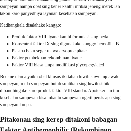
sampeyan nampa obat sing bener kanthi mriksa jeneng merek lan
takon karo panyedhiya layanan kesehatan sampeyan.
Kadhangkala disalahake kanggo:
Produk faktor VIII liyane kanthi formulasi sing beda
Konsentrat faktor IX sing digunakake kanggo hemofilia B
Plasma beku seger utawa cryoprecipitate
Faktor pembekuan rekombinan liyane
Faktor VIII biasa tanpa modifikasi glycopegylated
Bedane utama yaiku obat khusus iki tahan luwih suwe ing awak
sampeyan, mula sampeyan butuh suntikan sing luwih sithik
dibandhingake karo produk faktor VIII standar. Apoteker lan tim
kesehatan sampeyan bisa mbantu sampeyan ngerti persis apa sing
sampeyan tampa.
Pitakonan sing kerep ditakoni babagan
Faktor Antihemophilic (Rekombinan,