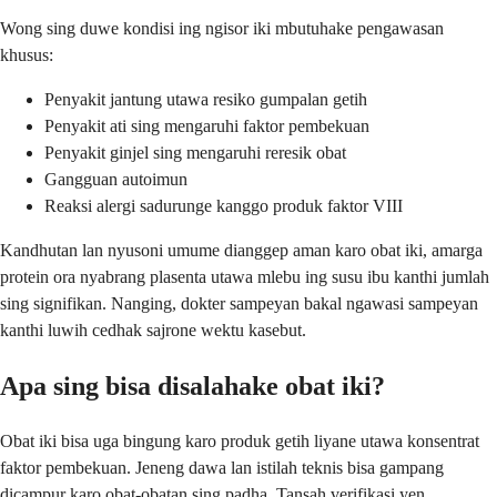
Wong sing duwe kondisi ing ngisor iki mbutuhake pengawasan
khusus:
Penyakit jantung utawa resiko gumpalan getih
Penyakit ati sing mengaruhi faktor pembekuan
Penyakit ginjel sing mengaruhi reresik obat
Gangguan autoimun
Reaksi alergi sadurunge kanggo produk faktor VIII
Kandhutan lan nyusoni umume dianggep aman karo obat iki, amarga
protein ora nyabrang plasenta utawa mlebu ing susu ibu kanthi jumlah
sing signifikan. Nanging, dokter sampeyan bakal ngawasi sampeyan
kanthi luwih cedhak sajrone wektu kasebut.
Apa sing bisa disalahake obat iki?
Obat iki bisa uga bingung karo produk getih liyane utawa konsentrat
faktor pembekuan. Jeneng dawa lan istilah teknis bisa gampang
dicampur karo obat-obatan sing padha. Tansah verifikasi yen