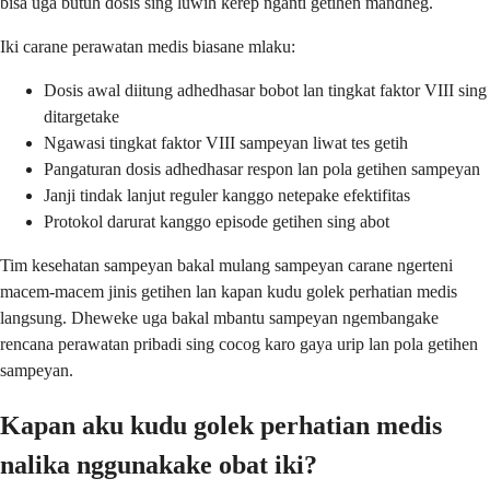
bisa uga butuh dosis sing luwih kerep nganti getihen mandheg.
Iki carane perawatan medis biasane mlaku:
Dosis awal diitung adhedhasar bobot lan tingkat faktor VIII sing
ditargetake
Ngawasi tingkat faktor VIII sampeyan liwat tes getih
Pangaturan dosis adhedhasar respon lan pola getihen sampeyan
Janji tindak lanjut reguler kanggo netepake efektifitas
Protokol darurat kanggo episode getihen sing abot
Tim kesehatan sampeyan bakal mulang sampeyan carane ngerteni
macem-macem jinis getihen lan kapan kudu golek perhatian medis
langsung. Dheweke uga bakal mbantu sampeyan ngembangake
rencana perawatan pribadi sing cocog karo gaya urip lan pola getihen
sampeyan.
Kapan aku kudu golek perhatian medis
nalika nggunakake obat iki?