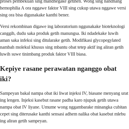
proses pembekuan sing mandhegake getihen. Wong sing nandhang
hemophilia A ora nggawe faktor VIII sing cukup utawa nggawe versi
sing ora bisa digunakake kanthi bener.
Versi rekombinan digawe ing laboratorium nggunakake bioteknologi
canggih, dudu saka produk getih manungsa. Iki ndadekake luwih
aman saka infeksi sing ditularake getih. Modifikasi glycopegylated
nambah molekul khusus sing mbantu obat tetep aktif ing aliran getih
luwih suwe tinimbang produk faktor VIII biasa.
Kepiye rasane perawatan nganggo obat
iki?
Sampeyan bakal nampa obat iki liwat injeksi IV, biasane menyang urat
ing lengen. Injeksi kasebut rasane padha karo njupuk getih utawa
nampa obat IV liyane. Umume wong nggambarake minangka cubitan
cepet sing diterusake kanthi sensasi adhem nalika obat kasebut mlebu
ing aliran getih sampeyan.