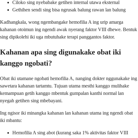
Ciloko sing nyebabake getihen internal utawa eksternal
Gethihen sendi sing bisa ngrusak balung rawan lan balung
Kadhangkala, wong ngembangake hemofilia A ing urip amarga
kahanan otoimun ing ngendi awak nyerang faktor VIII dhewe. Bentuk
sing dipikolehi iki uga mbutuhake terapi panggantos faktor.
Kahanan apa sing digunakake obat iki
kanggo ngobati?
Obat iki utamane ngobati hemofilia A, nanging dokter nggunakake ing
sawetara kahanan tartamtu. Tujuan utama mesthi kanggo mulihake
kemampuan getih kanggo mbentuk gumpalan kanthi normal lan
nyegah getihen sing mbebayani.
Ing ngisor iki minangka kahanan lan kahanan utama ing ngendi obat
iki mbantu:
Hemofilia A sing abot (kurang saka 1% aktivitas faktor VIII