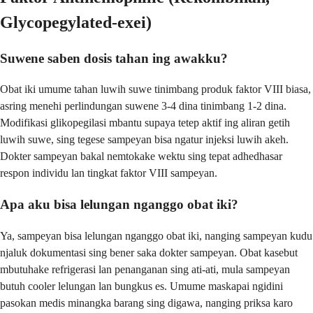
Glycopegylated-exei)
Suwene saben dosis tahan ing awakku?
Obat iki umume tahan luwih suwe tinimbang produk faktor VIII biasa,
asring menehi perlindungan suwene 3-4 dina tinimbang 1-2 dina.
Modifikasi glikopegilasi mbantu supaya tetep aktif ing aliran getih
luwih suwe, sing tegese sampeyan bisa ngatur injeksi luwih akeh.
Dokter sampeyan bakal nemtokake wektu sing tepat adhedhasar
respon individu lan tingkat faktor VIII sampeyan.
Apa aku bisa lelungan nganggo obat iki?
Ya, sampeyan bisa lelungan nganggo obat iki, nanging sampeyan kudu
njaluk dokumentasi sing bener saka dokter sampeyan. Obat kasebut
mbutuhake refrigerasi lan penanganan sing ati-ati, mula sampeyan
butuh cooler lelungan lan bungkus es. Umume maskapai ngidini
pasokan medis minangka barang sing digawa, nanging priksa karo