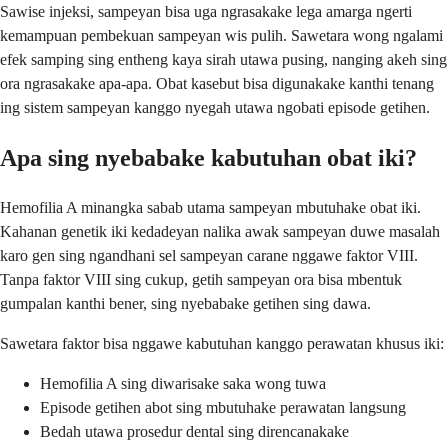
Sawise injeksi, sampeyan bisa uga ngrasakake lega amarga ngerti
kemampuan pembekuan sampeyan wis pulih. Sawetara wong ngalami
efek samping sing entheng kaya sirah utawa pusing, nanging akeh sing
ora ngrasakake apa-apa. Obat kasebut bisa digunakake kanthi tenang
ing sistem sampeyan kanggo nyegah utawa ngobati episode getihen.
Apa sing nyebabake kabutuhan obat iki?
Hemofilia A minangka sabab utama sampeyan mbutuhake obat iki.
Kahanan genetik iki kedadeyan nalika awak sampeyan duwe masalah
karo gen sing ngandhani sel sampeyan carane nggawe faktor VIII.
Tanpa faktor VIII sing cukup, getih sampeyan ora bisa mbentuk
gumpalan kanthi bener, sing nyebabake getihen sing dawa.
Sawetara faktor bisa nggawe kabutuhan kanggo perawatan khusus iki:
Hemofilia A sing diwarisake saka wong tuwa
Episode getihen abot sing mbutuhake perawatan langsung
Bedah utawa prosedur dental sing direncanakake