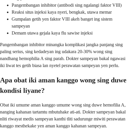
Pangembangan inhibitor (antibodi sing ngalangi faktor VIII)
Reaksi situs injeksi kaya nyeri, bengkak, utawa memar
Gumpalan getih yen faktor VIII akeh banget ing sistem
sampeyan
Demam utawa gejala kaya flu sawise injeksi
Pangembangan inhibitor minangka komplikasi jangka panjang sing
paling serius, sing kedadeyan ing udakara 20-30% wong sing
nandhang hemophilia A sing parah. Dokter sampeyan bakal ngawasi
iki liwat tes getih biasa lan nyetel perawatan sampeyan yen perlu.
Apa obat iki aman kanggo wong sing duwe
kondisi liyane?
Obat iki umume aman kanggo umume wong sing duwe hemofilia A,
nanging kahanan tartamtu mbutuhake ati-ati. Dokter sampeyan bakal
nliti riwayat medis sampeyan kanthi tliti sadurunge miwiti perawatan
kanggo mesthekake yen aman kanggo kahanan sampeyan.