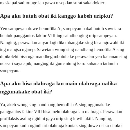
maskapai sadurunge lan gawa resep lan surat saka dokter.
Apa aku butuh obat iki kanggo kabeh uripku?
Yen sampeyan duwe hemofilia A, sampeyan bakal butuh sawetara
bentuk panggantos faktor VIII ing saindhenging urip sampeyan.
Nanging, perawatan anyar lagi dikembangake sing bisa ngowahi iki
ing mangsa ngarep. Sawetara wong sing nandhang hemofilia A sing
dipikolehi bisa uga mandheg mbutuhake perawatan yen kahanan sing
ndasari saya apik, nanging iki gumantung karo kahanan tartamtu
sampeyan.
Apa aku bisa olahraga lan main olahraga nalika
nggunakake obat iki?
Ya, akeh wong sing nandhang hemofilia A sing nggunakake
panggantos faktor VIII bisa melu olahraga lan olahraga. Perawatan
profilaksis asring ngidini gaya urip sing luwih aktif. Nanging,
sampeyan kudu ngindhari olahraga kontak sing duwe risiko ciloko