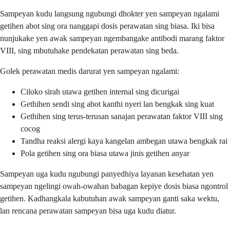
Sampeyan kudu langsung ngubungi dhokter yen sampeyan ngalami
getihen abot sing ora nanggapi dosis perawatan sing biasa. Iki bisa
nunjukake yen awak sampeyan ngembangake antibodi marang faktor
VIII, sing mbutuhake pendekatan perawatan sing beda.
Golek perawatan medis darurat yen sampeyan ngalami:
Ciloko sirah utawa getihen internal sing dicurigai
Gethihen sendi sing abot kanthi nyeri lan bengkak sing kuat
Gethihen sing terus-terusan sanajan perawatan faktor VIII sing
cocog
Tandha reaksi alergi kaya kangelan ambegan utawa bengkak rai
Pola getihen sing ora biasa utawa jinis getihen anyar
Sampeyan uga kudu ngubungi panyedhiya layanan kesehatan yen
sampeyan ngelingi owah-owahan babagan kepiye dosis biasa ngontrol
getihen. Kadhangkala kabutuhan awak sampeyan ganti saka wektu,
lan rencana perawatan sampeyan bisa uga kudu diatur.