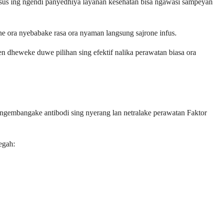
husus ing ngendi panyedhiya layanan kesehatan bisa ngawasi sampeyan
 ora nyebabake rasa ora nyaman langsung sajrone infus.
n dheweke duwe pilihan sing efektif nalika perawatan biasa ora
 ngembangake antibodi sing nyerang lan netralake perawatan Faktor
egah: