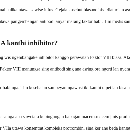
nalika utawa sawise infus. Gejala kasebut biasane bisa diatur lan asr
gi utawa pangembangan antibodi anyar marang faktor babi. Tim medis s
 A kanthi inhibitor?
 wis ngembangake inhibitor kanggo perawatan Faktor VIII biasa. Akeh 
Faktor VIII manungsa sing antibodi sing ana asring ora ngerti lan nye
babi uga. Tim kesehatan sampeyan ngawasi iki kanthi rapet lan bisa n
g bisa uga ana sawetara kebingungan babagan macem-macem jinis produk
 VIIa utawa konsentrat kompleks protrombin, sing kerjane beda kang