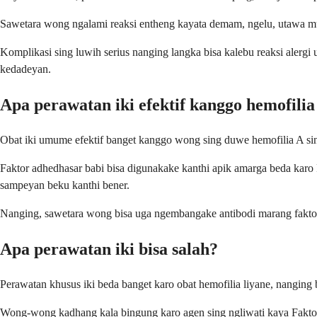
Sawetara wong ngalami reaksi entheng kayata demam, ngelu, utawa mual 
Komplikasi sing luwih serius nanging langka bisa kalebu reaksi aler
kedadeyan.
Apa perawatan iki efektif kanggo hemofilia
Obat iki umume efektif banget kanggo wong sing duwe hemofilia A sing
Faktor adhedhasar babi bisa digunakake kanthi apik amarga beda karo 
sampeyan beku kanthi bener.
Nanging, sawetara wong bisa uga ngembangake antibodi marang faktor 
Apa perawatan iki bisa salah?
Perawatan khusus iki beda banget karo obat hemofilia liyane, nangin
Wong-wong kadhang kala bingung karo agen sing ngliwati kaya Faktor