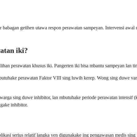
babagan getihen utawa respon perawatan sampeyan. Intervensi awal m
atan iki?
ihan perawatan khusus iki. Pangerten iki bisa mbantu sampeyan lan 
mbutuhake perawatan Faktor VIII sing luwih kerep. Wong sing duwe var
rga sing duwe inhibitor, lan mbutuhake periode perawatan intensif (k
gake inhibitor.
ikasi serius relatif langka yen digunakake ing pengawasan medis sing 