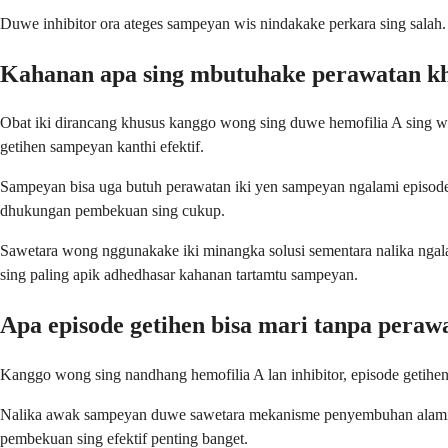
Duwe inhibitor ora ateges sampeyan wis nindakake perkara sing salah. 
Kahanan apa sing mbutuhake perawatan kh
Obat iki dirancang khusus kanggo wong sing duwe hemofilia A sing w
getihen sampeyan kanthi efektif.
Sampeyan bisa uga butuh perawatan iki yen sampeyan ngalami episode 
dhukungan pembekuan sing cukup.
Sawetara wong nggunakake iki minangka solusi sementara nalika ngala
sing paling apik adhedhasar kahanan tartamtu sampeyan.
Apa episode getihen bisa mari tanpa perawa
Kanggo wong sing nandhang hemofilia A lan inhibitor, episode getihen 
Nalika awak sampeyan duwe sawetara mekanisme penyembuhan alami, na
pembekuan sing efektif penting banget.