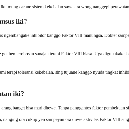
Iku mung carane sistem kekebalan sawetara wong nanggepi perawatan, la
usus iki?
is ngembangake inhibitor kanggo Faktor VIII manungsa. Dokter sampey
getihen terobosan sanajan terapi Faktor VIII biasa. Uga digunakake k
mi terapi toleransi kekebalan, sing tujuane kanggo nyuda tingkat in
tan iki?
arang banget bisa mari dhewe. Tanpa panggantos faktor pembekuan sing 
nging ora cukup yen sampeyan ora duwe aktivitas Faktor VIII sing c