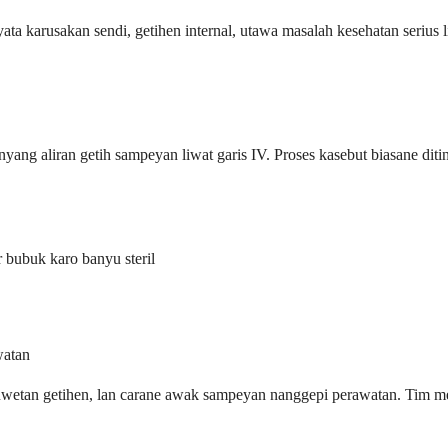
ta karusakan sendi, getihen internal, utawa masalah kesehatan serius 
ang aliran getih sampeyan liwat garis IV. Proses kasebut biasane ditind
 bubuk karo banyu steril
watan
wetan getihen, lan carane awak sampeyan nanggepi perawatan. Tim me