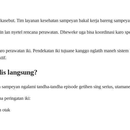
kasebut. Tim layanan kesehatan sampeyan bakal kerja bareng sampeya
n lan nyetel rencana perawatan. Dheweke uga bisa koordinasi karo spesi
ro perawatan iki. Pendekatan iki tujuane kanggo nglatih maneh sistem
tif.
is langsung?
mpeyan ngalami tandha-tandha episode getihen sing serius, utamane ye
 peringatan iki:
n otak