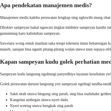
Apa pendekatan manajemen medis?
Manajemen medis kalebu perawatan lengkap sing ngluwihi mung obat 
Dhokter sampeyan bakal ngawasi tingkat inhibitor sampeyan kanthi ruti
gumantung karo kabutuhan sampeyan.
Sawetara wong entuk manfaat saka terapi toleransi imun bebarengan ka
maneh, sanajan bisa nganti pirang-pirang wulan utawa taun supaya efek
Kapan sampeyan kudu golek perhatian med
Sampeyan kudu langsung ngubungi panyedhiya layanan kesehatan yen sa
Golek perawatan darurat langsung yen sampeyan ngelingi tandha-tandha
Sakit sirah utawa bingung sing parah, sing bisa nuduhake getihe
Kangelan ambegan utawa nyeri dada
Nyeri weteng utawa bengkak sing parah