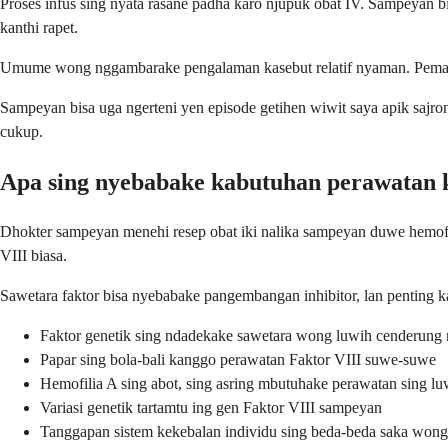
Proses infus sing nyata rasane padha karo njupuk obat IV. Sampeyan 
kanthi rapet.
Umume wong nggambarake pengalaman kasebut relatif nyaman. Pemasang
Sampeyan bisa uga ngerteni yen episode getihen wiwit saya apik sajro
cukup.
Apa sing nyebabake kabutuhan perawatan k
Dhokter sampeyan menehi resep obat iki nalika sampeyan duwe hemofil
VIII biasa.
Sawetara faktor bisa nyebabake pangembangan inhibitor, lan penting k
Faktor genetik sing ndadekake sawetara wong luwih cenderung
Papar sing bola-bali kanggo perawatan Faktor VIII suwe-suwe
Hemofilia A sing abot, sing asring mbutuhake perawatan sing lu
Variasi genetik tartamtu ing gen Faktor VIII sampeyan
Tanggapan sistem kekebalan individu sing beda-beda saka wong si