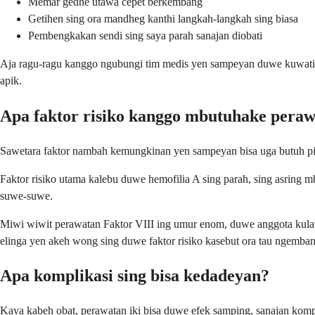
Memar gedhe utawa cepet berkembang
Getihen sing ora mandheg kanthi langkah-langkah sing biasa
Pembengkakan sendi sing saya parah sanajan diobati
Aja ragu-ragu kanggo ngubungi tim medis yen sampeyan duwe kuwatir 
apik.
Apa faktor risiko kanggo mbutuhake peraw
Sawetara faktor nambah kemungkinan yen sampeyan bisa uga butuh pil
Faktor risiko utama kalebu duwe hemofilia A sing parah, sing asring 
suwe-suwe.
Miwi wiwit perawatan Faktor VIII ing umur enom, duwe anggota kulawa
elinga yen akeh wong sing duwe faktor risiko kasebut ora tau ngemban
Apa komplikasi sing bisa kedadeyan?
Kaya kabeh obat, perawatan iki bisa duwe efek samping, sanajan kompl