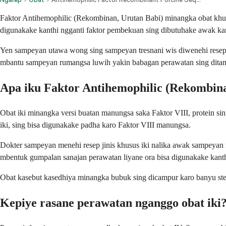
Faktor Antihemophilic (Rekombinan, Urutan Babi) minangka obat khus
digunakake kanthi ngganti faktor pembekuan sing dibutuhake awak ka
Yen sampeyan utawa wong sing sampeyan tresnani wis diwenehi resep ob
mbantu sampeyan rumangsa luwih yakin babagan perawatan sing dita
Apa iku Faktor Antihemophilic (Rekombina
Obat iki minangka versi buatan manungsa saka Faktor VIII, protein s
iki, sing bisa digunakake padha karo Faktor VIII manungsa.
Dokter sampeyan menehi resep jinis khusus iki nalika awak sampeyan 
mbentuk gumpalan sanajan perawatan liyane ora bisa digunakake kanth
Obat kasebut kasedhiya minangka bubuk sing dicampur karo banyu steri
Kepiye rasane perawatan nganggo obat iki