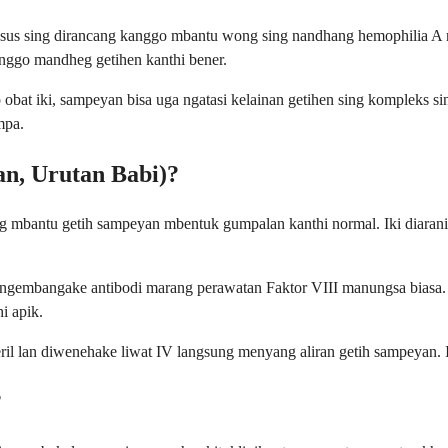
us sing dirancang kanggo mbantu wong sing nandhang hemophilia A nga
nggo mandheg getihen kanthi bener.
at iki, sampeyan bisa uga ngatasi kelainan getihen sing kompleks sin
mpa.
n, Urutan Babi)?
ing mbantu getih sampeyan mbentuk gumpalan kanthi normal. Iki diaran
ngembangake antibodi marang perawatan Faktor VIII manungsa biasa. P
i apik.
l lan diwenehake liwat IV langsung menyang aliran getih sampeyan. Iki
?