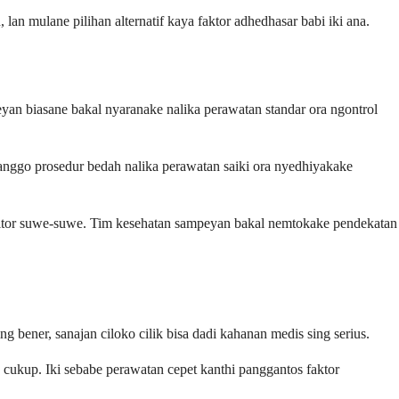
n mulane pilihan alternatif kaya faktor adhedhasar babi iki ana.
an biasane bakal nyaranake nalika perawatan standar ora ngontrol
anggo prosedur bedah nalika perawatan saiki ora nyedhiyakake
hibitor suwe-suwe. Tim kesehatan sampeyan bakal nemtokake pendekatan
bener, sanajan ciloko cilik bisa dadi kahanan medis sing serius.
ukup. Iki sebabe perawatan cepet kanthi panggantos faktor