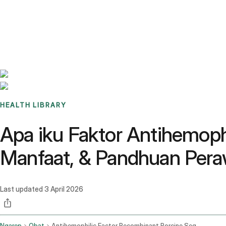
Benchmarks
Stories
FAQ
Sign up / Log in
HEALTH LIBRARY
Apa iku Faktor Antihemoph
Manfaat, & Pandhuan Per
Last updated
3 April 2026
Ngarep
Obat
Antihemophilic Factor Recombinant Porcine Sequence Intravenous Route