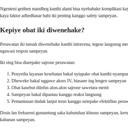
Ngenteni getihen mandheg kanthi alami bisa nyebabake komplikasi kaya
kaya faktor adhedhasar babi iki penting kanggo safety sampeyan.
Kepiye obat iki diwenehake?
Perawatan iki tansah diwenehake kanthi intravena, tegese langsung meny
ngawasi respon sampeyan.
Iki sing bisa diarepake sajrone perawatan:
Penyedia layanan kesehatan bakal nyiapake obat kanthi nyampur
Dheweke bakal nggawe akses IV, biasane ing lengen sampeyan
Obat kasebut diinfus alon-alon sajrone sawetara menit
Sampeyan bakal dipantau kanggo reaksi langsung
Pemantauan tindak lanjut terus kanggo netepake efektifitas pera
Dosis lan frekuensi gumantung saka kabutuhan khusus sampeyan, keru
kahanan sampeyan.