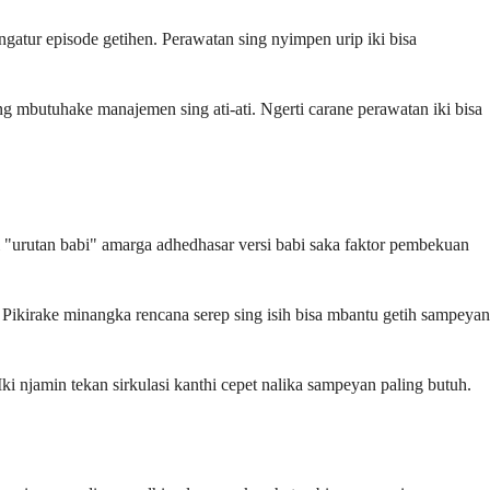
tur episode getihen. Perawatan sing nyimpen urip iki bisa
g mbutuhake manajemen sing ati-ati. Ngerti carane perawatan iki bisa
i "urutan babi" amarga adhedhasar versi babi saka faktor pembekuan
ikirake minangka rencana serep sing isih bisa mbantu getih sampeyan
 njamin tekan sirkulasi kanthi cepet nalika sampeyan paling butuh.