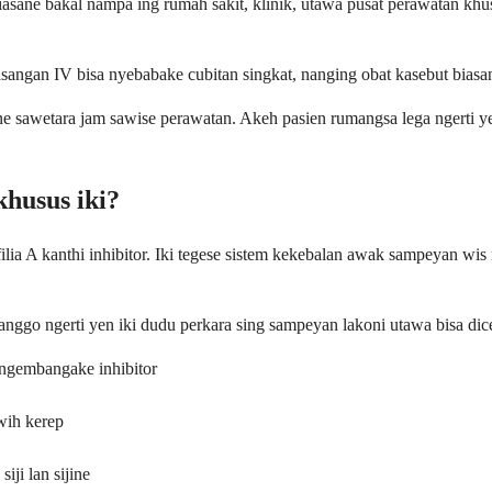
biasane bakal nampa ing rumah sakit, klinik, utawa pusat perawatan k
an IV bisa nyebabake cubitan singkat, nanging obat kasebut biasane
ne sawetara jam sawise perawatan. Akeh pasien rumangsa lega ngerti ye
husus iki?
ia A kanthi inhibitor. Iki tegese sistem kekebalan awak sampeyan wis
anggo ngerti yen iki dudu perkara sing sampeyan lakoni utawa bisa dic
 ngembangake inhibitor
wih kerep
ji lan sijine