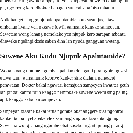
dibebasake ing awak sampeyan. Yen sampeyan duwe masalah ngulu
pil, ngomong karo dhokter babagan strategi sing bisa mbantu.
Apik banget kanggo njupuk apalutamide karo susu, jus, utawa
ombenan liyane yen nggawe luwih gampang kanggo sampeyan.
Sawetara wong lanang nemokake yen njupuk karo sarapan mbantu
dheweke ngelingi dosis saben dina lan nyuda gangguan weteng.
Suwene Aku Kudu Njupuk Apalutamide?
Wong lanang umume ngombe apalutamide nganti pirang-pirang sasi
utawa taun, gumantung kepriye kanker sing dialami nanggepi
perawatan. Dokter bakal ngawasi kemajuan sampeyan liwat tes getih
lan pindai kanthi rutin kanggo nemtokake suwene wektu sing paling
apik kanggo kahanan sampeyan.
Sampeyan biasane bakal terus ngombe obat anggere bisa ngontrol
kanker tanpa nyebabake efek samping sing ora bisa ditanggung.
Sawetara wong lanang ngombe obat kasebut nganti pirang-pirang
taun, dene liyane bisa uga kudu ganti perawatan liyane yen kankere