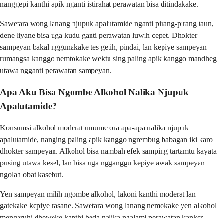
nanggepi kanthi apik nganti istirahat perawatan bisa ditindakake.
Sawetara wong lanang njupuk apalutamide nganti pirang-pirang taun,
dene liyane bisa uga kudu ganti perawatan luwih cepet. Dhokter
sampeyan bakal nggunakake tes getih, pindai, lan kepiye sampeyan
rumangsa kanggo nemtokake wektu sing paling apik kanggo mandheg
utawa ngganti perawatan sampeyan.
Apa Aku Bisa Ngombe Alkohol Nalika Njupuk
Apalutamide?
Konsumsi alkohol moderat umume ora apa-apa nalika njupuk
apalutamide, nanging paling apik kanggo ngrembug babagan iki karo
dhokter sampeyan. Alkohol bisa nambah efek samping tartamtu kayata
pusing utawa kesel, lan bisa uga ngganggu kepiye awak sampeyan
ngolah obat kasebut.
Yen sampeyan milih ngombe alkohol, lakoni kanthi moderat lan
gatekake kepiye rasane. Sawetara wong lanang nemokake yen alkohol
mengaruhi dheweke kanthi beda nalika ngalami perawatan kanker,