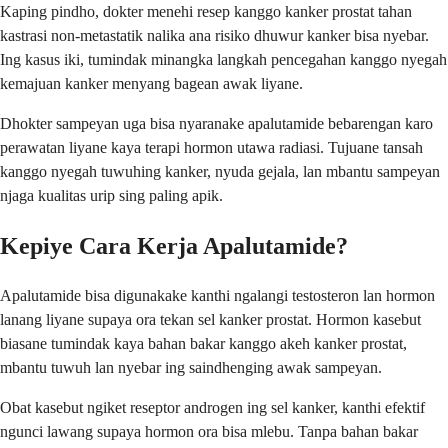
Kaping pindho, dokter menehi resep kanggo kanker prostat tahan
kastrasi non-metastatik nalika ana risiko dhuwur kanker bisa nyebar.
Ing kasus iki, tumindak minangka langkah pencegahan kanggo nyegah
kemajuan kanker menyang bagean awak liyane.
Dhokter sampeyan uga bisa nyaranake apalutamide bebarengan karo
perawatan liyane kaya terapi hormon utawa radiasi. Tujuane tansah
kanggo nyegah tuwuhing kanker, nyuda gejala, lan mbantu sampeyan
njaga kualitas urip sing paling apik.
Kepiye Cara Kerja Apalutamide?
Apalutamide bisa digunakake kanthi ngalangi testosteron lan hormon
lanang liyane supaya ora tekan sel kanker prostat. Hormon kasebut
biasane tumindak kaya bahan bakar kanggo akeh kanker prostat,
mbantu tuwuh lan nyebar ing saindhenging awak sampeyan.
Obat kasebut ngiket reseptor androgen ing sel kanker, kanthi efektif
ngunci lawang supaya hormon ora bisa mlebu. Tanpa bahan bakar