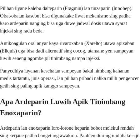
Pilihan liyane kalebu dalteparin (Fragmin) lan tinzaparin (Innohep).
Obat-obatan kasebut bisa digunakake liwat mekanisme sing padha
karo ardeparin nanging bisa uga duwe jadwal dosis utawa syarat
injeksi sing rada beda.
Antikoagulan oral anyar kaya rivaroxaban (Xarelto) utawa apixaban
(Eliquis) uga bisa dadi alternatif sing cocog, utamane yen sampeyan
luwih seneng ngombe pil tinimbang nampa injeksi.
Panyedhiya layanan kesehatan sampeyan bakal nimbang kahanan
medis tartamtu, jinis operasi, lan pilihan pribadi nalika milih pengencer
getih sing paling apik kanggo sampeyan.
Apa Ardeparin Luwih Apik Tinimbang
Enoxaparin?
Ardeparin lan enoxaparin loro-lorone heparin bobot molekul rendah
sing kerjane padha banget ing awakmu. Panliten durung nuduhake siji