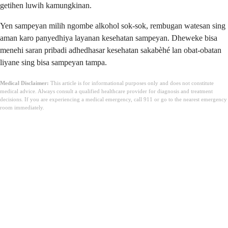
getihen luwih kamungkinan.
Yen sampeyan milih ngombe alkohol sok-sok, rembugan watesan sing
aman karo panyedhiya layanan kesehatan sampeyan. Dheweke bisa
menehi saran pribadi adhedhasar kesehatan sakabèhé lan obat-obatan
liyane sing bisa sampeyan tampa.
Medical Disclaimer:
This article is for informational purposes only and does not constitute
medical advice. Always consult a qualified healthcare provider for diagnosis and treatment
decisions. If you are experiencing a medical emergency, call 911 or go to the nearest emergency
room immediately.