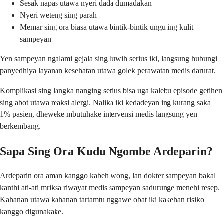
Sesak napas utawa nyeri dada dumadakan
Nyeri weteng sing parah
Memar sing ora biasa utawa bintik-bintik ungu ing kulit
sampeyan
Yen sampeyan ngalami gejala sing luwih serius iki, langsung hubungi
panyedhiya layanan kesehatan utawa golek perawatan medis darurat.
Komplikasi sing langka nanging serius bisa uga kalebu episode getihen
sing abot utawa reaksi alergi. Nalika iki kedadeyan ing kurang saka
1% pasien, dheweke mbutuhake intervensi medis langsung yen
berkembang.
Sapa Sing Ora Kudu Ngombe Ardeparin?
Ardeparin ora aman kanggo kabeh wong, lan dokter sampeyan bakal
kanthi ati-ati mriksa riwayat medis sampeyan sadurunge menehi resep.
Kahanan utawa kahanan tartamtu nggawe obat iki kakehan risiko
kanggo digunakake.