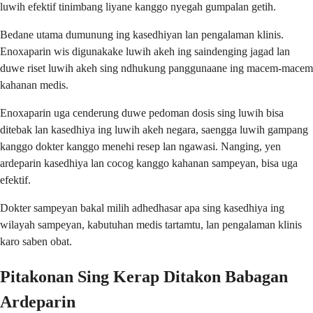
luwih efektif tinimbang liyane kanggo nyegah gumpalan getih.
Bedane utama dumunung ing kasedhiyan lan pengalaman klinis.
Enoxaparin wis digunakake luwih akeh ing saindenging jagad lan
duwe riset luwih akeh sing ndhukung panggunaane ing macem-macem
kahanan medis.
Enoxaparin uga cenderung duwe pedoman dosis sing luwih bisa
ditebak lan kasedhiya ing luwih akeh negara, saengga luwih gampang
kanggo dokter kanggo menehi resep lan ngawasi. Nanging, yen
ardeparin kasedhiya lan cocog kanggo kahanan sampeyan, bisa uga
efektif.
Dokter sampeyan bakal milih adhedhasar apa sing kasedhiya ing
wilayah sampeyan, kabutuhan medis tartamtu, lan pengalaman klinis
karo saben obat.
Pitakonan Sing Kerap Ditakon Babagan
Ardeparin