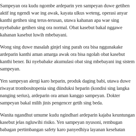
Sampeyan ora kudu ngombe ardeparin yen sampeyan duwe getihen
aktif ing ngendi wae ing awak, kayata ulkus weteng, operasi anyar
kanthi getihen sing terus-terusan, utawa kahanan apa wae sing
nyebabake getihen sing ora normal. Obat kasebut bakal nggawe
kahanan kasebut luwih mbebayani.
Wong sing duwe masalah ginjel sing parah ora bisa nggunakake
ardeparin kanthi aman amarga awak ora bisa ngolah obat kasebut
kanthi bener. Iki nyebabake akumulasi obat sing mbebayani ing sistem
sampeyan.
Yen sampeyan alergi karo heparin, produk daging babi, utawa duwe
riwayat trombositopenia sing diinduksi heparin (kondisi sing langka
nanging serius), ardeparin ora aman kanggo sampeyan. Dokter
sampeyan bakal milih jinis pengencer getih sing beda.
Wanita ngandhut umume kudu ngindhari ardeparin kajaba keuntungan
kasebut jelas ngluwihi risiko. Yen sampeyan nyusoni, rembugan
babagan pertimbangan safety karo panyedhiya layanan kesehatan