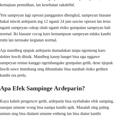
kemajuan pemulihan, lan kesehatan sakabèhé.
Yen sampeyan lagi operasi panggantos dhengkul, sampeyan biasane
bakal miwiti ardeparin ing 12 nganti 24 jam sawise operasi lan terus
nganti sampeyan cukup obah nganti risiko gumpalan sampeyan bali
normal. Iki biasane cocog karo kemampuan sampeyan mlaku kanthi
rutin lan nerusake kegiatan normal.
Aja mandheg njupuk ardeparin dumadakan tanpa ngomong karo
dokter luwih dhisik. Mandheg kasep banget bisa uga nggawe
sampeyan rentan kanggo ngembangake gumpalan getih, dene njupuk
luwih suwe tinimbang sing dibutuhake bisa nambah risiko getihen
kanthi ora perlu.
Apa Efek Sampinge Ardeparin?
Kaya kabeh pengencer getih, ardeparin bisa nyebabake efek samping,
sanajan umume wong bisa nampa kanthi apik. Masalah sing paling
umum sing bisa dialami umume entheng lan bisa diatur kanthi