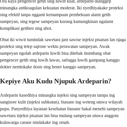
Ora kaya pengencer getih sing luwih kuat, ardeparin dianggep
minangka antikoagulan kekuatan moderat. Iki nyedhiyakake proteksi
sing efektif tanpa ngganti kemampuan pembekuan alami getih
sampeyan, sing tegese sampeyan kurang kamungkinan ngalami
komplikasi getihen sing abot.
Obat iki wiwit tumindak sawetara jam sawise injeksi pisanan lan njaga
proteksi sing tetep sajrone wektu perawatan sampeyan. Awak
sampeyan ngolah ardeparin luwih bisa ditebak tinimbang obat
pengencer getih sing luwih lawas, saéngga luwih gampang kanggo
dokter nemtokake dosis sing bener kanggo sampeyan.
Kepiye Aku Kudu Njupuk Ardeparin?
Ardeparin kasedhiya minangka injeksi sing sampeyan tampa ing
sangisore kulit (injeksi subkutan), biasane ing weteng utawa wilayah
pupu. Panyedhiya layanan kesehatan biasane bakal menehi sampeyan
sawetara injeksi pisanan lan bisa mulang sampeyan utawa anggota
kulawarga carane nindakake ing omah.