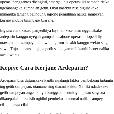
operasi panggantos dhengkul, amarga jinis operasi iki nambah risiko
ngembangake gumpalan getih. Obat kasebut bisa digunakake
minangka tameng pelindung sajrone pemulihan nalika sampeyan
kurang mobile tinimbang biasane.
Ing sawetara kasus, panyedhiya layanan kesehatan nggunakake
ardeparin kanggo nyegah gumpalan sajrone operasi ortopedi liyane
utawa nalika sampeyan dirawat ing rumah sakit kanggo wektu sing
suwe. Tujuane tansah njaga getih sampeyan mili kanthi bener nalika
awak waras.
Kepiye Cara Kerjane Ardeparin?
Ardeparin bisa digunakake kanthi ngalangi faktor pembekuan tartamtu
ing getih sampeyan, utamane sing diarani Faktor Xa. Iki ndadekake
getih sampeyan angel banget kanggo mbentuk gumpalan sing ora
dikarepake nalika isih ngidini pembekuan normal nalika sampeyan
cilaka utawa cilaka.