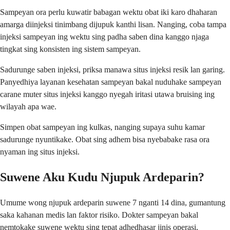
Sampeyan ora perlu kuwatir babagan wektu obat iki karo dhaharan
amarga diinjeksi tinimbang dijupuk kanthi lisan. Nanging, coba tampa
injeksi sampeyan ing wektu sing padha saben dina kanggo njaga
tingkat sing konsisten ing sistem sampeyan.
Sadurunge saben injeksi, priksa manawa situs injeksi resik lan garing.
Panyedhiya layanan kesehatan sampeyan bakal nuduhake sampeyan
carane muter situs injeksi kanggo nyegah iritasi utawa bruising ing
wilayah apa wae.
Simpen obat sampeyan ing kulkas, nanging supaya suhu kamar
sadurunge nyuntikake. Obat sing adhem bisa nyebabake rasa ora
nyaman ing situs injeksi.
Suwene Aku Kudu Njupuk Ardeparin?
Umume wong njupuk ardeparin suwene 7 nganti 14 dina, gumantung
saka kahanan medis lan faktor risiko. Dokter sampeyan bakal
nemtokake suwene wektu sing tepat adhedhasar jinis operasi,