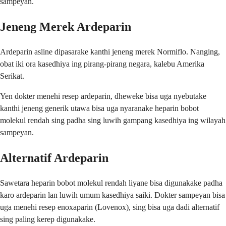
sampeyan.
Jeneng Merek Ardeparin
Ardeparin asline dipasarake kanthi jeneng merek Normiflo. Nanging,
obat iki ora kasedhiya ing pirang-pirang negara, kalebu Amerika
Serikat.
Yen dokter menehi resep ardeparin, dheweke bisa uga nyebutake
kanthi jeneng generik utawa bisa uga nyaranake heparin bobot
molekul rendah sing padha sing luwih gampang kasedhiya ing wilayah
sampeyan.
Alternatif Ardeparin
Sawetara heparin bobot molekul rendah liyane bisa digunakake padha
karo ardeparin lan luwih umum kasedhiya saiki. Dokter sampeyan bisa
uga menehi resep enoxaparin (Lovenox), sing bisa uga dadi alternatif
sing paling kerep digunakake.