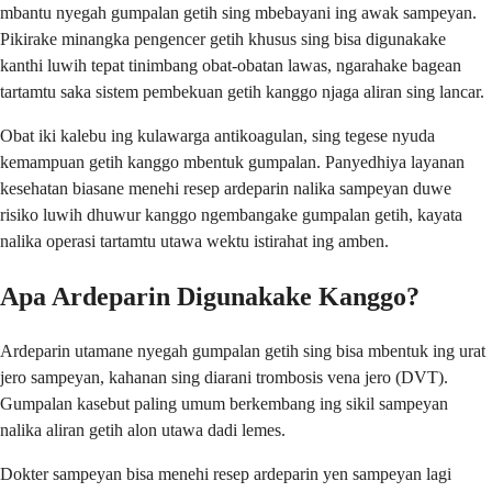
mbantu nyegah gumpalan getih sing mbebayani ing awak sampeyan.
Pikirake minangka pengencer getih khusus sing bisa digunakake
kanthi luwih tepat tinimbang obat-obatan lawas, ngarahake bagean
tartamtu saka sistem pembekuan getih kanggo njaga aliran sing lancar.
Obat iki kalebu ing kulawarga antikoagulan, sing tegese nyuda
kemampuan getih kanggo mbentuk gumpalan. Panyedhiya layanan
kesehatan biasane menehi resep ardeparin nalika sampeyan duwe
risiko luwih dhuwur kanggo ngembangake gumpalan getih, kayata
nalika operasi tartamtu utawa wektu istirahat ing amben.
Apa Ardeparin Digunakake Kanggo?
Ardeparin utamane nyegah gumpalan getih sing bisa mbentuk ing urat
jero sampeyan, kahanan sing diarani trombosis vena jero (DVT).
Gumpalan kasebut paling umum berkembang ing sikil sampeyan
nalika aliran getih alon utawa dadi lemes.
Dokter sampeyan bisa menehi resep ardeparin yen sampeyan lagi