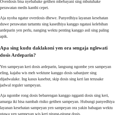
Overdosis bisa nyebabake getihen mbebayani sing mbutuhake
perawatan medis kanthi cepet.
Aja nyoba ngatur overdosis dhewe. Panyedhiya layanan kesehatan
duwe perawatan tartamtu sing kasedhiya kanggo ngatasi kelebihan
ardeparin yen perlu, nanging wektu penting kanggo asil sing paling
apik.
Apa sing kudu daklakoni yen ora sengaja nglewati
dosis Ardeparin?
Yen sampeyan keri dosis ardeparin, langsung ngombe yen sampeyan
eling, kajaba wis meh wektune kanggo dosis sabanjure sing
dijadwalake. Ing kasus kasebut, skip dosis sing keri lan terusake
jadwal reguler sampeyan.
Aja ngombe rong dosis bebarengan kanggo ngganti dosis sing keri,
amarga iki bisa nambah risiko getihen sampeyan. Hubungi panyedhiya
layanan kesehatan sampeyan yen sampeyan ora yakin babagan wektu
utawa yen sampeyan wis keri pirang-pirang dosis.