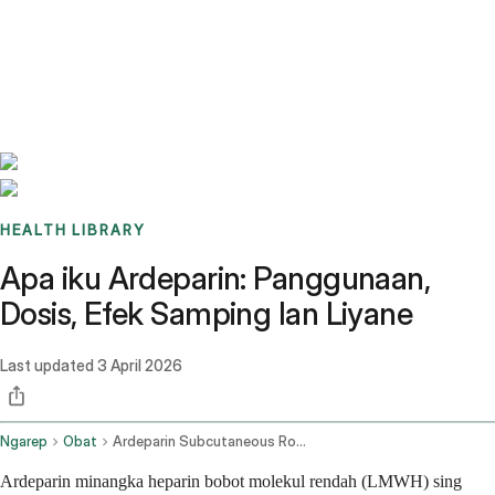
Benchmarks
Stories
FAQ
Sign up / Log in
HEALTH LIBRARY
Apa iku Ardeparin: Panggunaan,
Dosis, Efek Samping lan Liyane
Last updated
3 April 2026
Ngarep
Obat
Ardeparin Subcutaneous Route
Ardeparin minangka heparin bobot molekul rendah (LMWH) sing