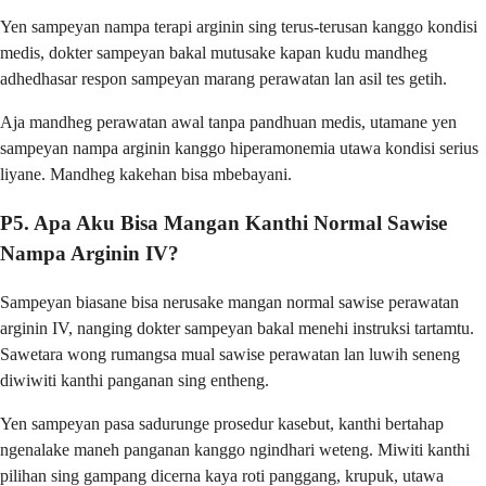
Yen sampeyan nampa terapi arginin sing terus-terusan kanggo kondisi
medis, dokter sampeyan bakal mutusake kapan kudu mandheg
adhedhasar respon sampeyan marang perawatan lan asil tes getih.
Aja mandheg perawatan awal tanpa pandhuan medis, utamane yen
sampeyan nampa arginin kanggo hiperamonemia utawa kondisi serius
liyane. Mandheg kakehan bisa mbebayani.
P5. Apa Aku Bisa Mangan Kanthi Normal Sawise
Nampa Arginin IV?
Sampeyan biasane bisa nerusake mangan normal sawise perawatan
arginin IV, nanging dokter sampeyan bakal menehi instruksi tartamtu.
Sawetara wong rumangsa mual sawise perawatan lan luwih seneng
diwiwiti kanthi panganan sing entheng.
Yen sampeyan pasa sadurunge prosedur kasebut, kanthi bertahap
ngenalake maneh panganan kanggo ngindhari weteng. Miwiti kanthi
pilihan sing gampang dicerna kaya roti panggang, krupuk, utawa