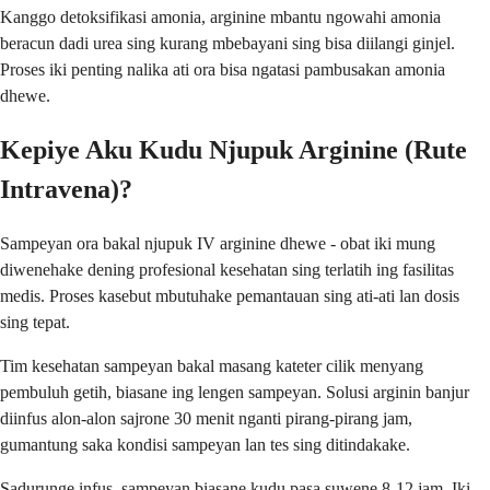
Kanggo detoksifikasi amonia, arginine mbantu ngowahi amonia
beracun dadi urea sing kurang mbebayani sing bisa diilangi ginjel.
Proses iki penting nalika ati ora bisa ngatasi pambusakan amonia
dhewe.
Kepiye Aku Kudu Njupuk Arginine (Rute
Intravena)?
Sampeyan ora bakal njupuk IV arginine dhewe - obat iki mung
diwenehake dening profesional kesehatan sing terlatih ing fasilitas
medis. Proses kasebut mbutuhake pemantauan sing ati-ati lan dosis
sing tepat.
Tim kesehatan sampeyan bakal masang kateter cilik menyang
pembuluh getih, biasane ing lengen sampeyan. Solusi arginin banjur
diinfus alon-alon sajrone 30 menit nganti pirang-pirang jam,
gumantung saka kondisi sampeyan lan tes sing ditindakake.
Sadurunge infus, sampeyan biasane kudu pasa suwene 8-12 jam. Iki