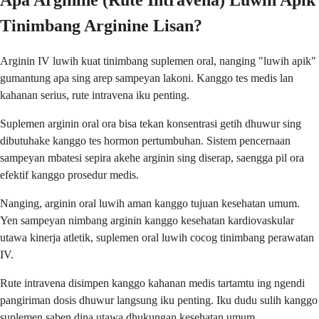
Apa Arginine (Rute Intravena) Luwih Apik
Tinimbang Arginine Lisan?
Arginin IV luwih kuat tinimbang suplemen oral, nanging "luwih apik"
gumantung apa sing arep sampeyan lakoni. Kanggo tes medis lan
kahanan serius, rute intravena iku penting.
Suplemen arginin oral ora bisa tekan konsentrasi getih dhuwur sing
dibutuhake kanggo tes hormon pertumbuhan. Sistem pencernaan
sampeyan mbatesi sepira akehe arginin sing diserap, saengga pil ora
efektif kanggo prosedur medis.
Nanging, arginin oral luwih aman kanggo tujuan kesehatan umum.
Yen sampeyan nimbang arginin kanggo kesehatan kardiovaskular
utawa kinerja atletik, suplemen oral luwih cocog tinimbang perawatan
IV.
Rute intravena disimpen kanggo kahanan medis tartamtu ing ngendi
pangiriman dosis dhuwur langsung iku penting. Iku dudu sulih kanggo
suplemen saben dina utawa dhukungan kesehatan umum.