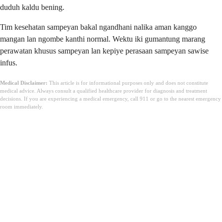
duduh kaldu bening.
Tim kesehatan sampeyan bakal ngandhani nalika aman kanggo
mangan lan ngombe kanthi normal. Wektu iki gumantung marang
perawatan khusus sampeyan lan kepiye perasaan sampeyan sawise
infus.
Medical Disclaimer:
This article is for informational purposes only and does not constitute
medical advice. Always consult a qualified healthcare provider for diagnosis and treatment
decisions. If you are experiencing a medical emergency, call 911 or go to the nearest emergency
room immediately.