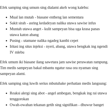
Efek samping sing umum sing dialami akeh wong kalebu:
Mual lan mutah - biasane entheng lan sementara
Sakit sirah - asring kedadeyan nalika utawa sawise infus
Muntah utawa anget - kulit sampeyan bisa uga krasa panas
utawa katon abang
Pusing - utamane nalika ngadeg kanthi cepet
Iritasi ing situs injeksi - nyeri, abang, utawa bengkak ing ngendi
IV mlebu
Efek umum iki biasane ilang sawetara jam sawise perawatan rampung.
Tim medis sampeyan bakal mbantu ngatur rasa ora nyaman sing
sampeyan alami.
Efek samping sing luwih serius mbutuhake perhatian medis langsung:
Reaksi alergi sing abot - angel ambegan, bengkak ing rai utawa
tenggorokan
Owah-owahan tekanan getih sing signifikan - dhuwur banget