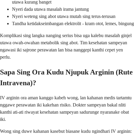
utawa kurang banget
Nyeri dada utawa masalah irama jantung
Nyeri weteng sing abot utawa mutah sing terus-terusan
Tandha ketidakseimbangan elektrolit - kram otot, lemes, bingung
Komplikasi sing langka nanging serius bisa uga kalebu masalah ginjel
utawa owah-owahan metabolik sing abot. Tim kesehatan sampeyan
ngawasi iki sajrone perawatan lan bisa nanggepi kanthi cepet yen
perlu.
Sapa Sing Ora Kudu Njupuk Arginin (Rute
Intravena)?
IV arginin ora aman kanggo kabeh wong, lan kahanan medis tartamtu
nggawe perawatan iki kakehan risiko. Dokter sampeyan bakal nliti
kanthi ati-ati riwayat kesehatan sampeyan sadurunge nyaranake obat
iki.
Wong sing duwe kahanan kasebut biasane kudu ngindhari IV arginin: