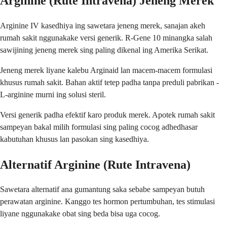
Arginine (Rute Intravena) Jeneng Merek
Arginine IV kasedhiya ing sawetara jeneng merek, sanajan akeh
rumah sakit nggunakake versi generik. R-Gene 10 minangka salah
sawijining jeneng merek sing paling dikenal ing Amerika Serikat.
Jeneng merek liyane kalebu Arginaid lan macem-macem formulasi
khusus rumah sakit. Bahan aktif tetep padha tanpa preduli pabrikan -
L-arginine murni ing solusi steril.
Versi generik padha efektif karo produk merek. Apotek rumah sakit
sampeyan bakal milih formulasi sing paling cocog adhedhasar
kabutuhan khusus lan pasokan sing kasedhiya.
Alternatif Arginine (Rute Intravena)
Sawetara alternatif ana gumantung saka sebabe sampeyan butuh
perawatan arginine. Kanggo tes hormon pertumbuhan, tes stimulasi
liyane nggunakake obat sing beda bisa uga cocog.