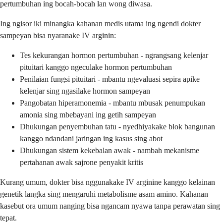
pertumbuhan ing bocah-bocah lan wong diwasa.
Ing ngisor iki minangka kahanan medis utama ing ngendi dokter
sampeyan bisa nyaranake IV arginin:
Tes kekurangan hormon pertumbuhan - ngrangsang kelenjar
pituitari kanggo ngeculake hormon pertumbuhan
Penilaian fungsi pituitari - mbantu ngevaluasi sepira apike
kelenjar sing ngasilake hormon sampeyan
Pangobatan hiperamonemia - mbantu mbusak penumpukan
amonia sing mbebayani ing getih sampeyan
Dhukungan penyembuhan tatu - nyedhiyakake blok bangunan
kanggo ndandani jaringan ing kasus sing abot
Dhukungan sistem kekebalan awak - nambah mekanisme
pertahanan awak sajrone penyakit kritis
Kurang umum, dokter bisa nggunakake IV arginine kanggo kelainan
genetik langka sing mengaruhi metabolisme asam amino. Kahanan
kasebut ora umum nanging bisa ngancam nyawa tanpa perawatan sing
tepat.