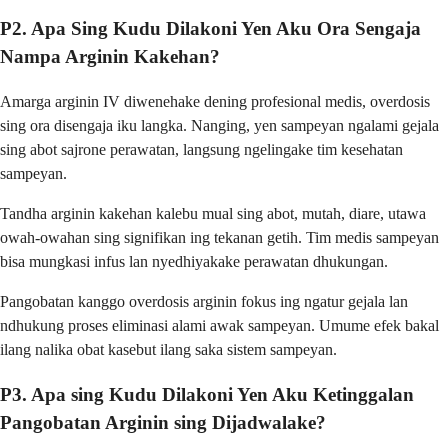
P2. Apa Sing Kudu Dilakoni Yen Aku Ora Sengaja
Nampa Arginin Kakehan?
Amarga arginin IV diwenehake dening profesional medis, overdosis
sing ora disengaja iku langka. Nanging, yen sampeyan ngalami gejala
sing abot sajrone perawatan, langsung ngelingake tim kesehatan
sampeyan.
Tandha arginin kakehan kalebu mual sing abot, mutah, diare, utawa
owah-owahan sing signifikan ing tekanan getih. Tim medis sampeyan
bisa mungkasi infus lan nyedhiyakake perawatan dhukungan.
Pangobatan kanggo overdosis arginin fokus ing ngatur gejala lan
ndhukung proses eliminasi alami awak sampeyan. Umume efek bakal
ilang nalika obat kasebut ilang saka sistem sampeyan.
P3. Apa sing Kudu Dilakoni Yen Aku Ketinggalan
Pangobatan Arginin sing Dijadwalake?