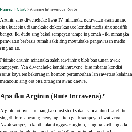
Ngarep
Obat
Arginine Intravenous Route
Arginin sing diwenehake liwat IV minangka perawatan asam amino
sing kuat sing digunakake dokter kanggo kondisi medis sing spesifik
banget. Iki dudu sing bakal sampeyan tampa ing omah - iki minangka
perawatan berbasis rumah sakit sing mbutuhake pengawasan medis
sing ati-ati.
Pikirake arginin minangka salah sawijining blok bangunan awak
sampeyan. Yen diwenehake kanthi intravena, bisa mbantu kondisi
serius kaya tes kekurangan hormon pertumbuhan lan sawetara kelainan
metabolik sing ora bisa ditangani awak dhewe.
Apa iku Arginin (Rute Intravena)?
Arginin intravena minangka solusi steril saka asam amino L-arginin
sing dikirim langsung menyang aliran getih sampeyan liwat vena.
Awak sampeyan kanthi alami nggawe arginin, nanging kadhangkala
sampeyan butuh tingkat sing luwih dhuwur tinimbang sing bisa