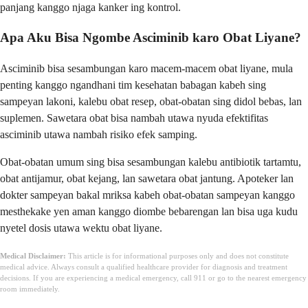
panjang kanggo njaga kanker ing kontrol.
Apa Aku Bisa Ngombe Asciminib karo Obat Liyane?
Asciminib bisa sesambungan karo macem-macem obat liyane, mula
penting kanggo ngandhani tim kesehatan babagan kabeh sing
sampeyan lakoni, kalebu obat resep, obat-obatan sing didol bebas, lan
suplemen. Sawetara obat bisa nambah utawa nyuda efektifitas
asciminib utawa nambah risiko efek samping.
Obat-obatan umum sing bisa sesambungan kalebu antibiotik tartamtu,
obat antijamur, obat kejang, lan sawetara obat jantung. Apoteker lan
dokter sampeyan bakal mriksa kabeh obat-obatan sampeyan kanggo
mesthekake yen aman kanggo diombe bebarengan lan bisa uga kudu
nyetel dosis utawa wektu obat liyane.
Medical Disclaimer:
This article is for informational purposes only and does not constitute
medical advice. Always consult a qualified healthcare provider for diagnosis and treatment
decisions. If you are experiencing a medical emergency, call 911 or go to the nearest emergency
room immediately.