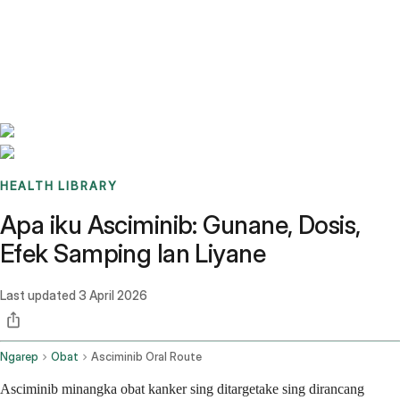
Benchmarks
Stories
FAQ
Sign up / Log in
HEALTH LIBRARY
Apa iku Asciminib: Gunane, Dosis,
Efek Samping lan Liyane
Last updated
3 April 2026
Ngarep
Obat
Asciminib Oral Route
Asciminib minangka obat kanker sing ditargetake sing dirancang