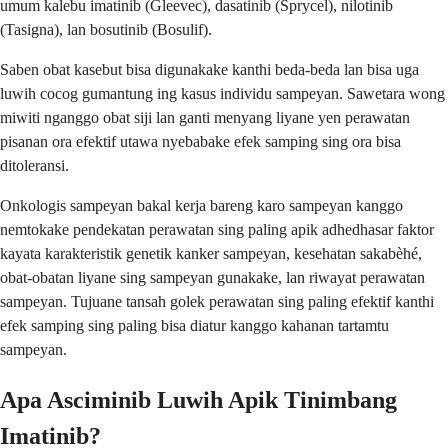
umum kalebu imatinib (Gleevec), dasatinib (Sprycel), nilotinib
(Tasigna), lan bosutinib (Bosulif).
Saben obat kasebut bisa digunakake kanthi beda-beda lan bisa uga
luwih cocog gumantung ing kasus individu sampeyan. Sawetara wong
miwiti nganggo obat siji lan ganti menyang liyane yen perawatan
pisanan ora efektif utawa nyebabake efek samping sing ora bisa
ditoleransi.
Onkologis sampeyan bakal kerja bareng karo sampeyan kanggo
nemtokake pendekatan perawatan sing paling apik adhedhasar faktor
kayata karakteristik genetik kanker sampeyan, kesehatan sakabèhé,
obat-obatan liyane sing sampeyan gunakake, lan riwayat perawatan
sampeyan. Tujuane tansah golek perawatan sing paling efektif kanthi
efek samping sing paling bisa diatur kanggo kahanan tartamtu
sampeyan.
Apa Asciminib Luwih Apik Tinimbang
Imatinib?