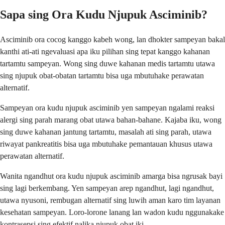
Sapa sing Ora Kudu Njupuk Asciminib?
Asciminib ora cocog kanggo kabeh wong, lan dhokter sampeyan bakal
kanthi ati-ati ngevaluasi apa iku pilihan sing tepat kanggo kahanan
tartamtu sampeyan. Wong sing duwe kahanan medis tartamtu utawa
sing njupuk obat-obatan tartamtu bisa uga mbutuhake perawatan
alternatif.
Sampeyan ora kudu njupuk asciminib yen sampeyan ngalami reaksi
alergi sing parah marang obat utawa bahan-bahane. Kajaba iku, wong
sing duwe kahanan jantung tartamtu, masalah ati sing parah, utawa
riwayat pankreatitis bisa uga mbutuhake pemantauan khusus utawa
perawatan alternatif.
Wanita ngandhut ora kudu njupuk asciminib amarga bisa ngrusak bayi
sing lagi berkembang. Yen sampeyan arep ngandhut, lagi ngandhut,
utawa nyusoni, rembugan alternatif sing luwih aman karo tim layanan
kesehatan sampeyan. Loro-lorone lanang lan wadon kudu nggunakake
kontrasepsi sing efektif nalika njupuk obat iki.