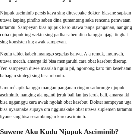
Njupuk asciminib persis kaya sing diresepake dokter, biasane sapisan
utawa kaping pindho saben dina gumantung saka rencana perawatan
tartamtu. Sampeyan bisa njupuk karo utawa tanpa panganan, nanging
coba njupuk ing wektu sing padha saben dina kanggo njaga tingkat
sing konsisten ing awak sampeyan.
Ngulu tablet kabeh nganggo segelas banyu. Aja remuk, ngunyah,
utawa mecah, amarga iki bisa mengaruhi cara obat kasebut diserap.
Yen sampeyan duwe masalah ngulu pil, ngomong karo tim kesehatan
babagan strategi sing bisa mbantu.
Umumé apik kanggo mangan panganan ringan sadurunge njupuk
asciminib, nanging aja nganti jeruk bali lan jus jeruk bali, amarga iki
bisa ngganggu cara awak ngolah obat kasebut. Dokter sampeyan uga
bisa nyaranake supaya ora nggunakake obat utawa suplemen tartamtu
liyane sing bisa sesambungan karo asciminib.
Suwene Aku Kudu Njupuk Asciminib?