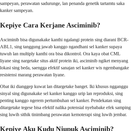
sampeyan, perawatan sadurunge, lan penanda genetik tartamtu saka
kanker sampeyan.
Kepiye Cara Kerjane Asciminib?
Asciminib bisa digunakake kanthi ngalangi protein sing diarani BCR-
ABL1, sing tanggung jawab kanggo ngandhani sel kanker supaya
tuwuh lan multiply kanthi ora bisa dikontrol. Ora kaya obat CML
liyane sing nargetake situs aktif protein iki, asciminib ngiket menyang
lokasi sing beda, saengga efektif sanajan sel kanker wis ngembangake
resistensi marang perawatan liyane.
Obat iki dianggep kuwat lan ditargetake banget. Iki khusus ngganggu
sinyal sing digunakake sel kanker kanggo urip lan reproduksi, sing
penting kanggo ngerem pertumbuhan sel kanker. Pendekatan sing
ditargetake tegese bisa efektif nalika potensial nyebabake efek samping
sing luwih sithik tinimbang perawatan kemoterapi sing luwih jembar.
Kepiye Aku Kudu Njupuk Asciminib?