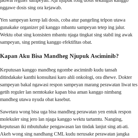
jadwal reguler sampeyan. Aja njupuk rong dosis sekaligus kanggo
nggawe dosis sing ora kejawab.
Yen sampeyan kerep lali dosis, coba atur pangeling telpon utawa
gunakake organizer pil kanggo mbantu sampeyan tetep ing jalur.
Wektu obat sing konsisten mbantu njaga tingkat sing stabil ing awak
sampeyan, sing penting kanggo efektifitas obat.
Kapan Aku Bisa Mandheg Njupuk Asciminib?
Keputusan kanggo mandheg ngombe asciminib kudu tansah
ditindakake kanthi konsultasi karo ahli onkologi, ora dhewe. Dokter
sampeyan bakal ngawasi respon sampeyan marang perawatan liwat tes
getih reguler lan nemtokake kapan bisa aman kanggo nimbang
mandheg utawa nyuda obat kasebut.
Sawetara wong bisa uga bisa mandheg perawatan yen entuk respon
molekuler sing jero lan njaga kanggo wektu tartamtu. Nanging,
keputusan iki mbutuhake pengawasan lan tindak lanjut sing ati-ati.
Akeh wong sing nandhang CML kudu nerusake perawatan jangka