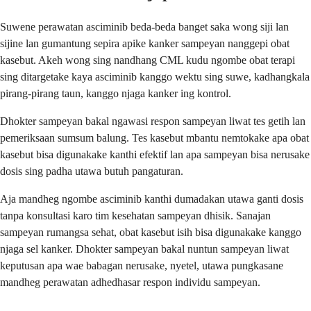
Suwene perawatan asciminib beda-beda banget saka wong siji lan
sijine lan gumantung sepira apike kanker sampeyan nanggepi obat
kasebut. Akeh wong sing nandhang CML kudu ngombe obat terapi
sing ditargetake kaya asciminib kanggo wektu sing suwe, kadhangkala
pirang-pirang taun, kanggo njaga kanker ing kontrol.
Dhokter sampeyan bakal ngawasi respon sampeyan liwat tes getih lan
pemeriksaan sumsum balung. Tes kasebut mbantu nemtokake apa obat
kasebut bisa digunakake kanthi efektif lan apa sampeyan bisa nerusake
dosis sing padha utawa butuh pangaturan.
Aja mandheg ngombe asciminib kanthi dumadakan utawa ganti dosis
tanpa konsultasi karo tim kesehatan sampeyan dhisik. Sanajan
sampeyan rumangsa sehat, obat kasebut isih bisa digunakake kanggo
njaga sel kanker. Dhokter sampeyan bakal nuntun sampeyan liwat
keputusan apa wae babagan nerusake, nyetel, utawa pungkasane
mandheg perawatan adhedhasar respon individu sampeyan.