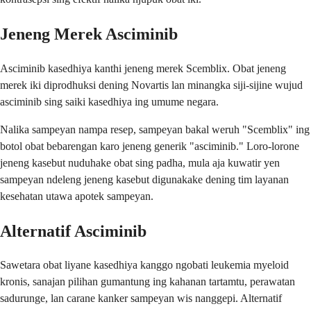
Jeneng Merek Asciminib
Asciminib kasedhiya kanthi jeneng merek Scemblix. Obat jeneng
merek iki diprodhuksi dening Novartis lan minangka siji-sijine wujud
asciminib sing saiki kasedhiya ing umume negara.
Nalika sampeyan nampa resep, sampeyan bakal weruh "Scemblix" ing
botol obat bebarengan karo jeneng generik "asciminib." Loro-lorone
jeneng kasebut nuduhake obat sing padha, mula aja kuwatir yen
sampeyan ndeleng jeneng kasebut digunakake dening tim layanan
kesehatan utawa apotek sampeyan.
Alternatif Asciminib
Sawetara obat liyane kasedhiya kanggo ngobati leukemia myeloid
kronis, sanajan pilihan gumantung ing kahanan tartamtu, perawatan
sadurunge, lan carane kanker sampeyan wis nanggepi. Alternatif