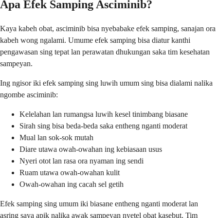
Apa Efek Samping Asciminib?
Kaya kabeh obat, asciminib bisa nyebabake efek samping, sanajan ora
kabeh wong ngalami. Umume efek samping bisa diatur kanthi
pengawasan sing tepat lan perawatan dhukungan saka tim kesehatan
sampeyan.
Ing ngisor iki efek samping sing luwih umum sing bisa dialami nalika
ngombe asciminib:
Kelelahan lan rumangsa luwih kesel tinimbang biasane
Sirah sing bisa beda-beda saka entheng nganti moderat
Mual lan sok-sok mutah
Diare utawa owah-owahan ing kebiasaan usus
Nyeri otot lan rasa ora nyaman ing sendi
Ruam utawa owah-owahan kulit
Owah-owahan ing cacah sel getih
Efek samping sing umum iki biasane entheng nganti moderat lan
asring saya apik nalika awak sampeyan nyetel obat kasebut. Tim