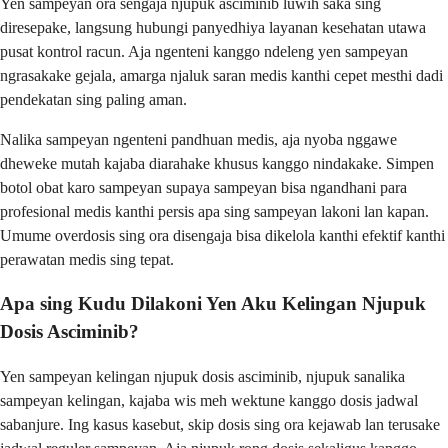
Yen sampeyan ora sengaja njupuk asciminib luwih saka sing
diresepake, langsung hubungi panyedhiya layanan kesehatan utawa
pusat kontrol racun. Aja ngenteni kanggo ndeleng yen sampeyan
ngrasakake gejala, amarga njaluk saran medis kanthi cepet mesthi dadi
pendekatan sing paling aman.
Nalika sampeyan ngenteni pandhuan medis, aja nyoba nggawe
dheweke mutah kajaba diarahake khusus kanggo nindakake. Simpen
botol obat karo sampeyan supaya sampeyan bisa ngandhani para
profesional medis kanthi persis apa sing sampeyan lakoni lan kapan.
Umume overdosis sing ora disengaja bisa dikelola kanthi efektif kanthi
perawatan medis sing tepat.
Apa sing Kudu Dilakoni Yen Aku Kelingan Njupuk
Dosis Asciminib?
Yen sampeyan kelingan njupuk dosis asciminib, njupuk sanalika
sampeyan kelingan, kajaba wis meh wektune kanggo dosis jadwal
sabanjure. Ing kasus kasebut, skip dosis sing ora kejawab lan terusake