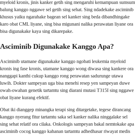
myeloid kronis, jinis kanker getih sing mengaruhi kemampuan sumsum
balung kanggo nggawe sel getih sing sehat. Sing ndadekake asciminib
khusus yaiku ngarahake bagean sel kanker sing beda dibandhingake
karo obat CML liyane, sing bisa migunani nalika perawatan liyane ora
bisa digunakake kaya sing dikarepake.
Asciminib Digunakake Kanggo Apa?
Asciminib utamane digunakake kanggo ngobati leukemia myeloid
kronis ing fase kronis, utamane kanggo wong diwasa sing kankere ora
nanggapi kanthi cukup kanggo rong perawatan sadurunge utawa
luwih. Dokter sampeyan uga bisa menehi resep yen sampeyan duwe
owah-owahan genetik tartamtu sing diarani mutasi T315I sing nggawe
obat liyane kurang efektif.
Obat iki dianggep minangka terapi sing ditargetake, tegese dirancang
kanggo nyerang fitur tartamtu saka sel kanker nalika ninggalake sel
sing sehat relatif ora cilaka. Onkologis sampeyan bakal nemtokake apa
asciminib cocog kanggo kahanan tartamtu adhedhasar riwayat medis