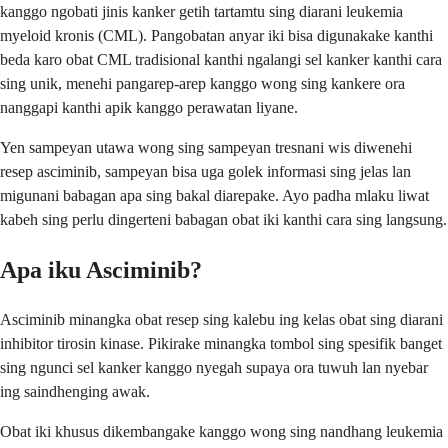
kanggo ngobati jinis kanker getih tartamtu sing diarani leukemia
myeloid kronis (CML). Pangobatan anyar iki bisa digunakake kanthi
beda karo obat CML tradisional kanthi ngalangi sel kanker kanthi cara
sing unik, menehi pangarep-arep kanggo wong sing kankere ora
nanggapi kanthi apik kanggo perawatan liyane.
Yen sampeyan utawa wong sing sampeyan tresnani wis diwenehi
resep asciminib, sampeyan bisa uga golek informasi sing jelas lan
migunani babagan apa sing bakal diarepake. Ayo padha mlaku liwat
kabeh sing perlu dingerteni babagan obat iki kanthi cara sing langsung.
Apa iku Asciminib?
Asciminib minangka obat resep sing kalebu ing kelas obat sing diarani
inhibitor tirosin kinase. Pikirake minangka tombol sing spesifik banget
sing ngunci sel kanker kanggo nyegah supaya ora tuwuh lan nyebar
ing saindhenging awak.
Obat iki khusus dikembangake kanggo wong sing nandhang leukemia