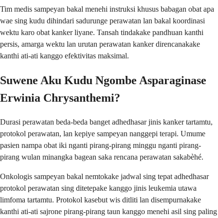
Tim medis sampeyan bakal menehi instruksi khusus babagan obat apa
wae sing kudu dihindari sadurunge perawatan lan bakal koordinasi
wektu karo obat kanker liyane. Tansah tindakake pandhuan kanthi
persis, amarga wektu lan urutan perawatan kanker direncanakake
kanthi ati-ati kanggo efektivitas maksimal.
Suwene Aku Kudu Ngombe Asparaginase
Erwinia Chrysanthemi?
Durasi perawatan beda-beda banget adhedhasar jinis kanker tartamtu,
protokol perawatan, lan kepiye sampeyan nanggepi terapi. Umume
pasien nampa obat iki nganti pirang-pirang minggu nganti pirang-
pirang wulan minangka bagean saka rencana perawatan sakabèhé.
Onkologis sampeyan bakal nemtokake jadwal sing tepat adhedhasar
protokol perawatan sing ditetepake kanggo jinis leukemia utawa
limfoma tartamtu. Protokol kasebut wis ditliti lan disempurnakake
kanthi ati-ati sajrone pirang-pirang taun kanggo menehi asil sing paling