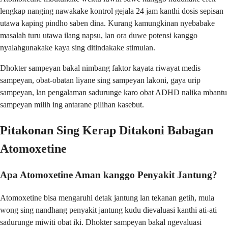
lengkap nanging nawakake kontrol gejala 24 jam kanthi dosis sepisan
utawa kaping pindho saben dina. Kurang kamungkinan nyebabake
masalah turu utawa ilang napsu, lan ora duwe potensi kanggo
nyalahgunakake kaya sing ditindakake stimulan.
Dhokter sampeyan bakal nimbang faktor kayata riwayat medis
sampeyan, obat-obatan liyane sing sampeyan lakoni, gaya urip
sampeyan, lan pengalaman sadurunge karo obat ADHD nalika mbantu
sampeyan milih ing antarane pilihan kasebut.
Pitakonan Sing Kerap Ditakoni Babagan
Atomoxetine
Apa Atomoxetine Aman kanggo Penyakit Jantung?
Atomoxetine bisa mengaruhi detak jantung lan tekanan getih, mula
wong sing nandhang penyakit jantung kudu dievaluasi kanthi ati-ati
sadurunge miwiti obat iki. Dhokter sampeyan bakal ngevaluasi