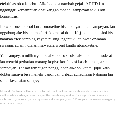
efektifitas obat kasebut. Alkohol bisa nambah gejala ADHD lan
ngganggu kemampuan obat kanggo mbantu sampeyan fokus lan
konsentrasi.
Loro-lorone alkohol lan atomoxetine bisa mengaruhi ati sampeyan, lan
nggabungake bisa nambah risiko masalah ati. Kajaba iku, alkohol bisa
nambah efek samping kayata pusing, ngantuk, lan owah-owahan
swasana ati sing dialami sawetara wong kanthi atomoxetine.
Yen sampeyan milih ngombe alkohol sok-sok, lakoni kanthi moderat
lan menehi perhatian marang kepiye kombinasi kasebut mengaruhi
sampeyan. Tansah rembugan panggunaan alkohol kanthi jujur ​​karo
dokter supaya bisa menehi pandhuan pribadi adhedhasar kahanan lan
status kesehatan sampeyan.
Medical Disclaimer:
This article is for informational purposes only and does not constitute
medical advice. Always consult a qualified healthcare provider for diagnosis and treatment
decisions. If you are experiencing a medical emergency, call 911 or go to the nearest emergency
room immediately.