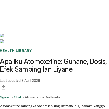
Benchmarks
Stories
FAQ
Sign up / Log in
HEALTH LIBRARY
Apa iku Atomoxetine: Gunane, Dosis,
Efek Samping lan Liyane
Last updated
3 April 2026
Ngarep
Obat
Atomoxetine Oral Route
Atomoxetine minangka obat resep sing utamane digunakake kanggo