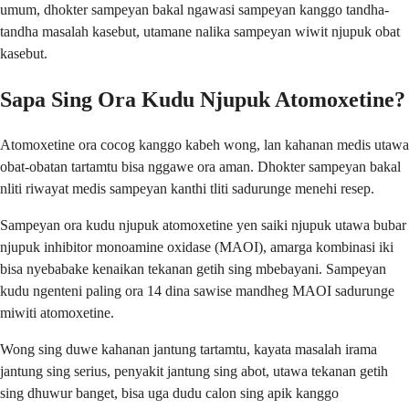
umum, dhokter sampeyan bakal ngawasi sampeyan kanggo tandha-
tandha masalah kasebut, utamane nalika sampeyan wiwit njupuk obat
kasebut.
Sapa Sing Ora Kudu Njupuk Atomoxetine?
Atomoxetine ora cocog kanggo kabeh wong, lan kahanan medis utawa
obat-obatan tartamtu bisa nggawe ora aman. Dhokter sampeyan bakal
nliti riwayat medis sampeyan kanthi tliti sadurunge menehi resep.
Sampeyan ora kudu njupuk atomoxetine yen saiki njupuk utawa bubar
njupuk inhibitor monoamine oxidase (MAOI), amarga kombinasi iki
bisa nyebabake kenaikan tekanan getih sing mbebayani. Sampeyan
kudu ngenteni paling ora 14 dina sawise mandheg MAOI sadurunge
miwiti atomoxetine.
Wong sing duwe kahanan jantung tartamtu, kayata masalah irama
jantung sing serius, penyakit jantung sing abot, utawa tekanan getih
sing dhuwur banget, bisa uga dudu calon sing apik kanggo