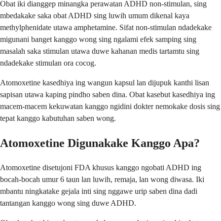
Obat iki dianggep minangka perawatan ADHD non-stimulan, sing
mbedakake saka obat ADHD sing luwih umum dikenal kaya
methylphenidate utawa amphetamine. Sifat non-stimulan ndadekake
migunani banget kanggo wong sing ngalami efek samping sing
masalah saka stimulan utawa duwe kahanan medis tartamtu sing
ndadekake stimulan ora cocog.
Atomoxetine kasedhiya ing wangun kapsul lan dijupuk kanthi lisan
sapisan utawa kaping pindho saben dina. Obat kasebut kasedhiya ing
macem-macem kekuwatan kanggo ngidini dokter nemokake dosis sing
tepat kanggo kabutuhan saben wong.
Atomoxetine Digunakake Kanggo Apa?
Atomoxetine disetujoni FDA khusus kanggo ngobati ADHD ing
bocah-bocah umur 6 taun lan luwih, remaja, lan wong diwasa. Iki
mbantu ningkatake gejala inti sing nggawe urip saben dina dadi
tantangan kanggo wong sing duwe ADHD.