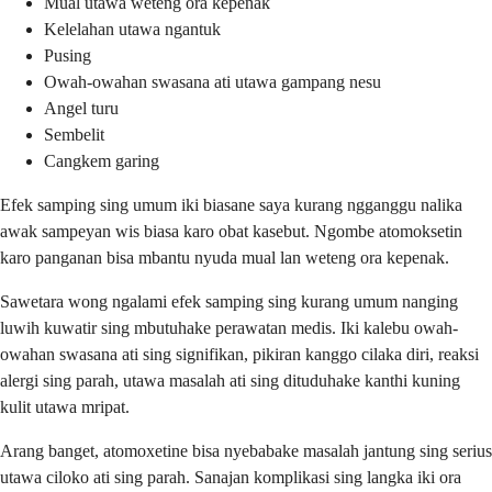
Mual utawa weteng ora kepenak
Kelelahan utawa ngantuk
Pusing
Owah-owahan swasana ati utawa gampang nesu
Angel turu
Sembelit
Cangkem garing
Efek samping sing umum iki biasane saya kurang ngganggu nalika
awak sampeyan wis biasa karo obat kasebut. Ngombe atomoksetin
karo panganan bisa mbantu nyuda mual lan weteng ora kepenak.
Sawetara wong ngalami efek samping sing kurang umum nanging
luwih kuwatir sing mbutuhake perawatan medis. Iki kalebu owah-
owahan swasana ati sing signifikan, pikiran kanggo cilaka diri, reaksi
alergi sing parah, utawa masalah ati sing dituduhake kanthi kuning
kulit utawa mripat.
Arang banget, atomoxetine bisa nyebabake masalah jantung sing serius
utawa ciloko ati sing parah. Sanajan komplikasi sing langka iki ora