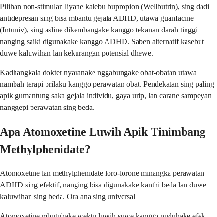
Pilihan non-stimulan liyane kalebu bupropion (Wellbutrin), sing dadi
antidepresan sing bisa mbantu gejala ADHD, utawa guanfacine
(Intuniv), sing asline dikembangake kanggo tekanan darah tinggi
nanging saiki digunakake kanggo ADHD. Saben alternatif kasebut
duwe kaluwihan lan kekurangan potensial dhewe.
Kadhangkala dokter nyaranake nggabungake obat-obatan utawa
nambah terapi prilaku kanggo perawatan obat. Pendekatan sing paling
apik gumantung saka gejala individu, gaya urip, lan carane sampeyan
nanggepi perawatan sing beda.
Apa Atomoxetine Luwih Apik Tinimbang
Methylphenidate?
Atomoxetine lan methylphenidate loro-lorone minangka perawatan
ADHD sing efektif, nanging bisa digunakake kanthi beda lan duwe
kaluwihan sing beda. Ora ana sing universal
Atomoxetine mbutuhake wektu luwih suwe kanggo nuduhake efek