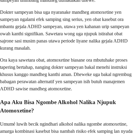
sampeyan tinimbang mandheg dumadakan dhewe.
Dokter sampeyan bisa uga nyaranake mandheg atomoxetine yen
sampeyan ngalami efek samping sing serius, yen obat kasebut ora
mbantu gejala ADHD sampeyan, utawa yen kahanan urip sampeyan
owah kanthi signifikan. Sawetara wong uga njupuk istirahat obat
sajrone sasi musim panas utawa periode liyane nalika gejala ADHD
kurang masalah.
Ora kaya sawetara obat, atomoxetine biasane ora mbutuhake proses
tapering bertahap, nanging dokter sampeyan bakal menehi instruksi
khusus kanggo mandheg kanthi aman. Dheweke uga bakal ngrembug
babagan perawatan alternatif yen sampeyan isih butuh manajemen
ADHD sawise mandheg atomoxetine.
Apa Aku Bisa Ngombe Alkohol Nalika Njupuk
Atomoxetine?
Umumé luwih becik ngindhari alkohol nalika ngombe atomoxetine,
amarga kombinasi kasebut bisa nambah risiko efek samping lan nyuda