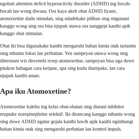
ngobati attention deficit hyperactivity disorder (ADHD) ing bocah-
bocah lan wong diwasa. Ora kaya akeh obat ADHD liyane,
atomoxetine dudu stimulan, sing ndadekake pilihan sing migunani
kanggo wong sing ora bisa njupuk utawa ora nanggepi kanthi apik
kanggo obat stimulan.
Obat iki bisa digunakake kanthi mengaruhi bahan kimia otak tartamtu
sing mbantu fokus lan perhatian. Yen sampeyan utawa wong sing
ditresnani wis diwenehi resep atomoxetine, sampeyan bisa uga duwe
pitakon babagan cara kerjane, apa sing kudu diarepake, lan cara
njupuk kanthi aman.
Apa iku Atomoxetine?
Atomoxetine kalebu ing kelas obat-obatan sing diarani inhibitor
reuptake norepinephrine selektif. Iki dirancang kanggo mbantu wong
sing duwe ADHD ngatur gejala kanthi luwih apik kanthi ngimbangi
bahan kimia otak sing mengaruhi perhatian lan kontrol impuls.