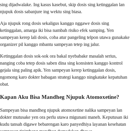
sing dijadwalake. Ing kasus kasebut, skip dosis sing ketinggalan lan
njupuk dosis sabanjure ing wektu sing biasa.
Aja njupuk rong dosis sekaligus kanggo nggawe dosis sing
ketinggalan, amarga iki bisa nambah risiko efek samping. Yen
sampeyan kerep lali dosis, coba atur pangeling telpon utawa gunakake
organizer pil kanggo mbantu sampeyan tetep ing jalur.
Ketinggalan dosis sok-sok ora bakal nyebabake masalah serius,
nanging coba tetep dosis saben dina sing konsisten kanggo kontrol
gejala sing paling apik. Yen sampeyan kerep ketinggalan dosis,
ngomong karo dokter babagan strategi kanggo ningkatake kepatuhan
obat.
Kapan Aku Bisa Mandheg Njupuk Atomoxetine?
Sampeyan bisa mandheg njupuk atomoxetine nalika sampeyan lan
dokter mutusake yen ora perlu utawa migunani maneh. Keputusan iki
kudu tansah digawe bebarengan karo panyedhiya layanan kesehatan