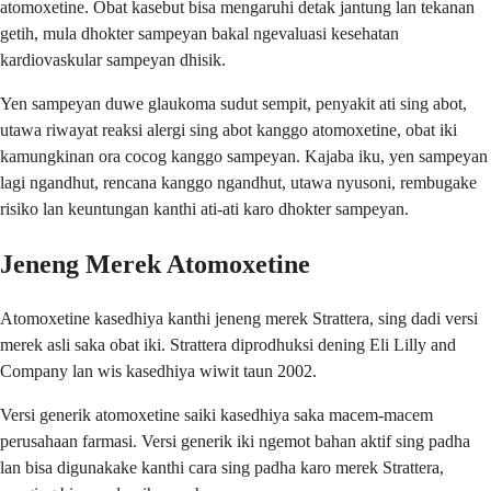
atomoxetine. Obat kasebut bisa mengaruhi detak jantung lan tekanan
getih, mula dhokter sampeyan bakal ngevaluasi kesehatan
kardiovaskular sampeyan dhisik.
Yen sampeyan duwe glaukoma sudut sempit, penyakit ati sing abot,
utawa riwayat reaksi alergi sing abot kanggo atomoxetine, obat iki
kamungkinan ora cocog kanggo sampeyan. Kajaba iku, yen sampeyan
lagi ngandhut, rencana kanggo ngandhut, utawa nyusoni, rembugake
risiko lan keuntungan kanthi ati-ati karo dhokter sampeyan.
Jeneng Merek Atomoxetine
Atomoxetine kasedhiya kanthi jeneng merek Strattera, sing dadi versi
merek asli saka obat iki. Strattera diprodhuksi dening Eli Lilly and
Company lan wis kasedhiya wiwit taun 2002.
Versi generik atomoxetine saiki kasedhiya saka macem-macem
perusahaan farmasi. Versi generik iki ngemot bahan aktif sing padha
lan bisa digunakake kanthi cara sing padha karo merek Strattera,