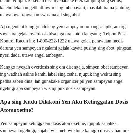
racun. Njupuk kakehan bisa nyebabake efek samping sing serius,
kalebu tekanan getih dhuwur sing mbebayani, masalah irama jantung,
utawa owah-owahan swasana ati sing abot.
Aja ngenteni kanggo ndeleng yen sampeyan rumangsa apik, amarga
sawetara gejala overdosis bisa uga ora katon langsung. Telpon Pusat
Kontrol Racun ing 1-800-222-1222 utawa golek perawatan medis
darurat yen sampeyan ngalami gejala kayata pusing sing abot, pingsan,
nyeri dada, utawa angel ambegan.
Kanggo nyegah overdosis sing ora disengaja, simpen obat sampeyan
ing wadhah asline kanthi label sing cetha, njupuk ing wektu sing
padha saben dina, lan gunakake organizer pil yen sampeyan angel
ngelingi apa sampeyan wis njupuk dosis sampeyan.
Apa sing Kudu Dilakoni Yen Aku Ketinggalan Dosis
Atomoxetine?
Yen sampeyan ketinggalan dosis atomoxetine, njupuk sanalika
sampeyan ngelingi, kajaba wis meh wektune kanggo dosis sabanjure