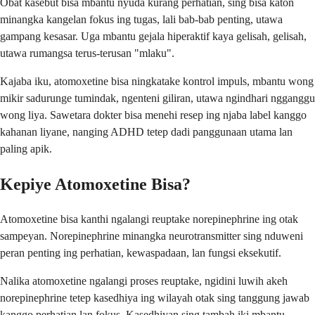
Obat kasebut bisa mbantu nyuda kurang perhatian, sing bisa katon
minangka kangelan fokus ing tugas, lali bab-bab penting, utawa
gampang kesasar. Uga mbantu gejala hiperaktif kaya gelisah, gelisah,
utawa rumangsa terus-terusan "mlaku".
Kajaba iku, atomoxetine bisa ningkatake kontrol impuls, mbantu wong
mikir sadurunge tumindak, ngenteni giliran, utawa ngindhari ngganggu
wong liya. Sawetara dokter bisa menehi resep ing njaba label kanggo
kahanan liyane, nanging ADHD tetep dadi panggunaan utama lan
paling apik.
Kepiye Atomoxetine Bisa?
Atomoxetine bisa kanthi ngalangi reuptake norepinephrine ing otak
sampeyan. Norepinephrine minangka neurotransmitter sing nduweni
peran penting ing perhatian, kewaspadaan, lan fungsi eksekutif.
Nalika atomoxetine ngalangi proses reuptake, ngidini luwih akeh
norepinephrine tetep kasedhiya ing wilayah otak sing tanggung jawab
kanggo perhatian lan fokus. Kasedhiyan sing tambah iki mbantu