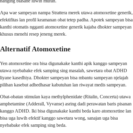
nanging biasane luwih murah.
Apa wae sampeyan nampa Strattera merek utawa atomoxetine generik,
efektifitas lan profil keamanan obat tetep padha. Apotek sampeyan bisa
kanthi otomatis ngganti atomoxetine generik kajaba dhokter sampeyan
khusus menehi resep jeneng merek.
Alternatif Atomoxetine
Yen atomoxetine ora bisa digunakake kanthi apik kanggo sampeyan
utawa nyebabake efek samping sing masalah, sawetara obat ADHD
liyane kasedhiya. Dhokter sampeyan bisa mbantu sampeyan njelajah
pilihan kasebut adhedhasar kabutuhan lan riwayat medis sampeyan.
Obat-obatan stimulan kaya methylphenidate (Ritalin, Concerta) utawa
amphetamine (Adderall, Vyvanse) asring dadi perawatan baris pisanan
kanggo ADHD. Iki bisa digunakake kanthi beda karo atomoxetine lan
bisa uga luwih efektif kanggo sawetara wong, sanajan uga bisa
nyebabake efek samping sing beda.