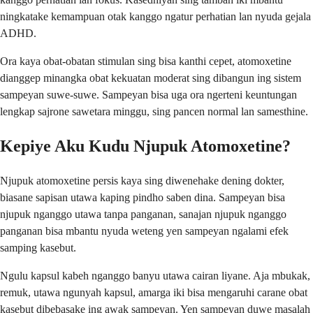
ningkatake kemampuan otak kanggo ngatur perhatian lan nyuda gejala
ADHD.
Ora kaya obat-obatan stimulan sing bisa kanthi cepet, atomoxetine
dianggep minangka obat kekuatan moderat sing dibangun ing sistem
sampeyan suwe-suwe. Sampeyan bisa uga ora ngerteni keuntungan
lengkap sajrone sawetara minggu, sing pancen normal lan samesthine.
Kepiye Aku Kudu Njupuk Atomoxetine?
Njupuk atomoxetine persis kaya sing diwenehake dening dokter,
biasane sapisan utawa kaping pindho saben dina. Sampeyan bisa
njupuk nganggo utawa tanpa panganan, sanajan njupuk nganggo
panganan bisa mbantu nyuda weteng yen sampeyan ngalami efek
samping kasebut.
Ngulu kapsul kabeh nganggo banyu utawa cairan liyane. Aja mbukak,
remuk, utawa ngunyah kapsul, amarga iki bisa mengaruhi carane obat
kasebut dibebasake ing awak sampeyan. Yen sampeyan duwe masalah