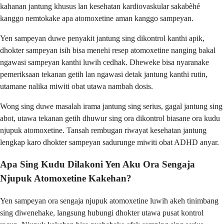
kahanan jantung khusus lan kesehatan kardiovaskular sakabèhé
kanggo nemtokake apa atomoxetine aman kanggo sampeyan.
Yen sampeyan duwe penyakit jantung sing dikontrol kanthi apik,
dhokter sampeyan isih bisa menehi resep atomoxetine nanging bakal
ngawasi sampeyan kanthi luwih cedhak. Dheweke bisa nyaranake
pemeriksaan tekanan getih lan ngawasi detak jantung kanthi rutin,
utamane nalika miwiti obat utawa nambah dosis.
Wong sing duwe masalah irama jantung sing serius, gagal jantung sing
abot, utawa tekanan getih dhuwur sing ora dikontrol biasane ora kudu
njupuk atomoxetine. Tansah rembugan riwayat kesehatan jantung
lengkap karo dhokter sampeyan sadurunge miwiti obat ADHD anyar.
Apa Sing Kudu Dilakoni Yen Aku Ora Sengaja
Njupuk Atomoxetine Kakehan?
Yen sampeyan ora sengaja njupuk atomoxetine luwih akeh tinimbang
sing diwenehake, langsung hubungi dhokter utawa pusat kontrol