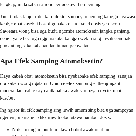
lengkap, mula sabar sajrone periode awal iki penting.
Janji tindak lanjut rutin karo dokter sampeyan penting kanggo ngawasi
kepiye obat kasebut bisa digunakake lan nyetel dosis yen perlu.
Sawetara wong bisa uga kudu ngombe atomoksetin jangka panjang,
dene liyane bisa uga nggunakake kanggo wektu sing luwih cendhak
gumantung saka kahanan lan tujuan perawatan.
Apa Efek Samping Atomoksetin?
Kaya kabeh obat, atomoksetin bisa nyebabake efek samping, sanajan
ora kabeh wong ngalami. Umume efek samping entheng nganti
moderat lan asring saya apik nalika awak sampeyan nyetel obat
kasebut.
Ing ngisor iki efek samping sing luwih umum sing bisa uga sampeyan
ngerteni, utamane nalika miwiti obat utawa nambah dosis:
Nafsu mangan mudhun utawa bobot awak mudhun