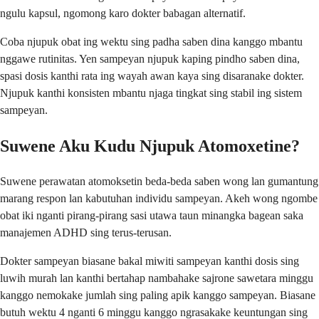
ngulu kapsul, ngomong karo dokter babagan alternatif.
Coba njupuk obat ing wektu sing padha saben dina kanggo mbantu
nggawe rutinitas. Yen sampeyan njupuk kaping pindho saben dina,
spasi dosis kanthi rata ing wayah awan kaya sing disaranake dokter.
Njupuk kanthi konsisten mbantu njaga tingkat sing stabil ing sistem
sampeyan.
Suwene Aku Kudu Njupuk Atomoxetine?
Suwene perawatan atomoksetin beda-beda saben wong lan gumantung
marang respon lan kabutuhan individu sampeyan. Akeh wong ngombe
obat iki nganti pirang-pirang sasi utawa taun minangka bagean saka
manajemen ADHD sing terus-terusan.
Dokter sampeyan biasane bakal miwiti sampeyan kanthi dosis sing
luwih murah lan kanthi bertahap nambahake sajrone sawetara minggu
kanggo nemokake jumlah sing paling apik kanggo sampeyan. Biasane
butuh wektu 4 nganti 6 minggu kanggo ngrasakake keuntungan sing