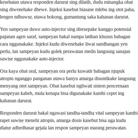
kesehatan utawa responden darurat sing dilatih, dudu minangka obat
sing diwenehake dhewe. Injeksi kasebut biasane mlebu ing otot paha,
lengen ndhuwur, utawa bokong, gumantung saka kahanan darurat.
Yen sampeyan duwe auto-injector sing diresepake kanggo potensial
pajanan agen saraf, sampeyan bakal nampa latihan khusus babagan
cara nggunakake. Injeksi kudu diwenehake liwat sandhangan yen
perlu, lan sampeyan kudu golek perawatan medis langsung sanajan
sawise nggunakake auto-injector.
Ora kaya obat oral, sampeyan ora perlu kuwatir babagan njupuk
atropin nganggo panganan utawa banyu amarga disuntikake langsung
menyang otot sampeyan. Obat kasebut ngliwati sistem pencernaan
sampeyan kabeh, mula kenapa bisa digunakake kanthi cepet ing
kahanan darurat.
Responden darurat bakal ngawasi tandha-tandha vital sampeyan kanthi
rapet sawise menehi atropin, amarga dosis kasebut bisa uga kudu
diatur adhedhasar gejala lan respon sampeyan marang perawatan.