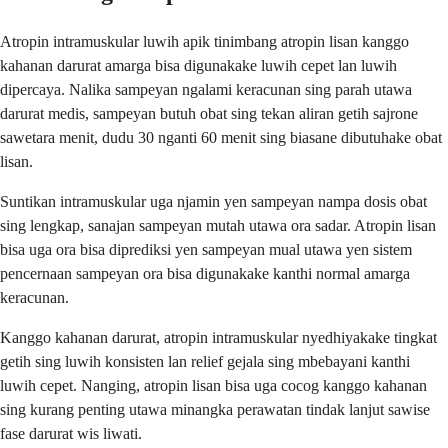
Atropin intramuskular luwih apik tinimbang atropin lisan kanggo
kahanan darurat amarga bisa digunakake luwih cepet lan luwih
dipercaya. Nalika sampeyan ngalami keracunan sing parah utawa
darurat medis, sampeyan butuh obat sing tekan aliran getih sajrone
sawetara menit, dudu 30 nganti 60 menit sing biasane dibutuhake obat
lisan.
Suntikan intramuskular uga njamin yen sampeyan nampa dosis obat
sing lengkap, sanajan sampeyan mutah utawa ora sadar. Atropin lisan
bisa uga ora bisa diprediksi yen sampeyan mual utawa yen sistem
pencernaan sampeyan ora bisa digunakake kanthi normal amarga
keracunan.
Kanggo kahanan darurat, atropin intramuskular nyedhiyakake tingkat
getih sing luwih konsisten lan relief gejala sing mbebayani kanthi
luwih cepet. Nanging, atropin lisan bisa uga cocog kanggo kahanan
sing kurang penting utawa minangka perawatan tindak lanjut sawise
fase darurat wis liwati.