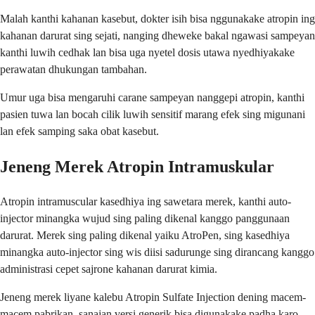
Malah kanthi kahanan kasebut, dokter isih bisa nggunakake atropin ing
kahanan darurat sing sejati, nanging dheweke bakal ngawasi sampeyan
kanthi luwih cedhak lan bisa uga nyetel dosis utawa nyedhiyakake
perawatan dhukungan tambahan.
Umur uga bisa mengaruhi carane sampeyan nanggepi atropin, kanthi
pasien tuwa lan bocah cilik luwih sensitif marang efek sing migunani
lan efek samping saka obat kasebut.
Jeneng Merek Atropin Intramuskular
Atropin intramuscular kasedhiya ing sawetara merek, kanthi auto-
injector minangka wujud sing paling dikenal kanggo panggunaan
darurat. Merek sing paling dikenal yaiku AtroPen, sing kasedhiya
minangka auto-injector sing wis diisi sadurunge sing dirancang kanggo
administrasi cepet sajrone kahanan darurat kimia.
Jeneng merek liyane kalebu Atropin Sulfate Injection dening macem-
macem pabrikan, sanajan versi generik bisa digunakake padha karo