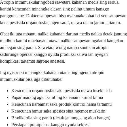
Atropin intramuskular ngobati sawetara kahanan medis sing serius,
kanthi keracunan minangka alasan sing paling umum kanggo
panggunaane. Dokter sampeyan bisa nyaranake obat iki yen sampeyan
kena pestisida organofosfat, agen saraf, utawa racun jamur tartamtu.
Obat iki uga mbantu nalika kahanan darurat medis nalika detak jantung
mudhun kanthi mbebayani utawa nalika sampeyan ngalami kangelan
ambegan sing parah. Sawetara wong nampa suntikan atropin
sadurunge operasi kanggo nyuda produksi saliva lan nyegah
komplikasi tartamtu sajrone anestesi.
Ing ngisor iki minangka kahanan utama ing ngendi atropin
intramuskular bisa uga dibutuhake:
Keracunan organofosfat saka pestisida utawa insektisida
Papar marang agen saraf ing kahanan darurat kimia
Keracunan karbamat saka produk kontrol hama tartamtu
Keracunan jamur saka spesies sing ngemot muskarin
Bradikardia sing parah (detak jantung sing alon banget)
Persiapan pra-operasi kanggo nyuda sekresi