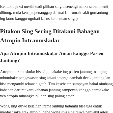
Bentuk injeksi mesthi dadi pilihan sing disenengi nalika saben menit
diitung, mula kenapa penanggap darurat lan rumah sakit gumantung
ing kono kanggo ngobati kasus keracunan sing parah.
Pitakon Sing Sering Ditakoni Babagan
Atropin Intramuskular
Apa Atropin Intramuskular Aman kanggo Pasien
Jantung?
Atropin intramuskular bisa digunakake ing pasien jantung, nanging
mbutuhake pengawasan sing ati-ati amarga nambah detak jantung lan
bisa mengaruhi tekanan getih. Tim kesehatan sampeyan bakal nimbang
kahanan darurat karo kahanan jantung sampeyan kanggo nemtokake
yen atropin minangka pilihan sing paling aman.
Wong sing duwe kelainan irama jantung tartamtu bisa uga entuk
manfaat saka efek atropin, dene wong liya sing duwe penyakit arteri