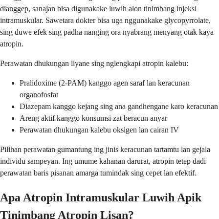
dianggep, sanajan bisa digunakake luwih alon tinimbang injeksi
intramuskular. Sawetara dokter bisa uga nggunakake glycopyrrolate,
sing duwe efek sing padha nanging ora nyabrang menyang otak kaya
atropin.
Perawatan dhukungan liyane sing nglengkapi atropin kalebu:
Pralidoxime (2-PAM) kanggo agen saraf lan keracunan
organofosfat
Diazepam kanggo kejang sing ana gandhengane karo keracunan
Areng aktif kanggo konsumsi zat beracun anyar
Perawatan dhukungan kalebu oksigen lan cairan IV
Pilihan perawatan gumantung ing jinis keracunan tartamtu lan gejala
individu sampeyan. Ing umume kahanan darurat, atropin tetep dadi
perawatan baris pisanan amarga tumindak sing cepet lan efektif.
Apa Atropin Intramuskular Luwih Apik
Tinimbang Atropin Lisan?