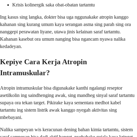
Krisis kolinergik saka obat-obatan tartamtu
Ing kasus sing langka, dokter bisa uga nggunakake atropin kanggo
kahanan sing kurang umum kaya serangan asma sing parah sing ora
nanggepi perawatan liyane, utawa jinis kelainan saraf tartamtu.
Kahanan kasebut ora umum nanging bisa ngancam nyawa nalika
kedadeyan.
Kepiye Cara Kerja Atropin
Intramuskular?
Atropin intramuskular bisa digunakake kanthi ngalangi reseptor
asetilkolin ing saindhenging awak, sing mandheg sinyal saraf tartamtu
supaya ora tekan target. Pikirake kaya sementara medhot kabel
tartamtu ing sistem listrik awak kanggo nyegah aktivitas sing
mbebayani.
Nalika sampeyan wis keracunan dening bahan kimia tartamtu, sistem
saraf sampeyan bisa dadi aktif banget, nyebabake gejala kaya kringet