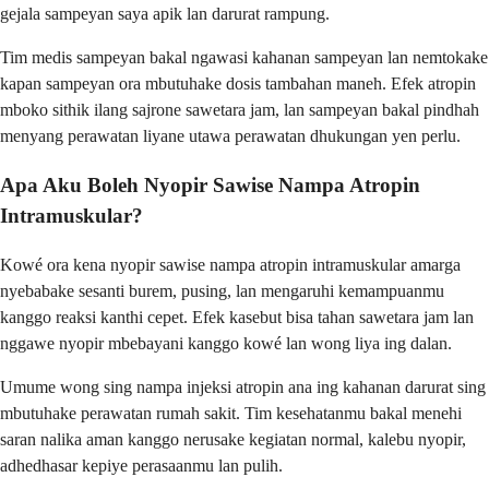
gejala sampeyan saya apik lan darurat rampung.
Tim medis sampeyan bakal ngawasi kahanan sampeyan lan nemtokake
kapan sampeyan ora mbutuhake dosis tambahan maneh. Efek atropin
mboko sithik ilang sajrone sawetara jam, lan sampeyan bakal pindhah
menyang perawatan liyane utawa perawatan dhukungan yen perlu.
Apa Aku Boleh Nyopir Sawise Nampa Atropin
Intramuskular?
Kowé ora kena nyopir sawise nampa atropin intramuskular amarga
nyebabake sesanti burem, pusing, lan mengaruhi kemampuanmu
kanggo reaksi kanthi cepet. Efek kasebut bisa tahan sawetara jam lan
nggawe nyopir mbebayani kanggo kowé lan wong liya ing dalan.
Umume wong sing nampa injeksi atropin ana ing kahanan darurat sing
mbutuhake perawatan rumah sakit. Tim kesehatanmu bakal menehi
saran nalika aman kanggo nerusake kegiatan normal, kalebu nyopir,
adhedhasar kepiye perasaanmu lan pulih.