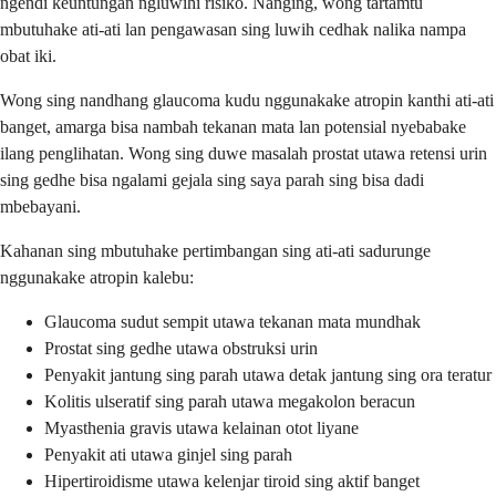
ngendi keuntungan ngluwihi risiko. Nanging, wong tartamtu
mbutuhake ati-ati lan pengawasan sing luwih cedhak nalika nampa
obat iki.
Wong sing nandhang glaucoma kudu nggunakake atropin kanthi ati-ati
banget, amarga bisa nambah tekanan mata lan potensial nyebabake
ilang penglihatan. Wong sing duwe masalah prostat utawa retensi urin
sing gedhe bisa ngalami gejala sing saya parah sing bisa dadi
mbebayani.
Kahanan sing mbutuhake pertimbangan sing ati-ati sadurunge
nggunakake atropin kalebu:
Glaucoma sudut sempit utawa tekanan mata mundhak
Prostat sing gedhe utawa obstruksi urin
Penyakit jantung sing parah utawa detak jantung sing ora teratur
Kolitis ulseratif sing parah utawa megakolon beracun
Myasthenia gravis utawa kelainan otot liyane
Penyakit ati utawa ginjel sing parah
Hipertiroidisme utawa kelenjar tiroid sing aktif banget