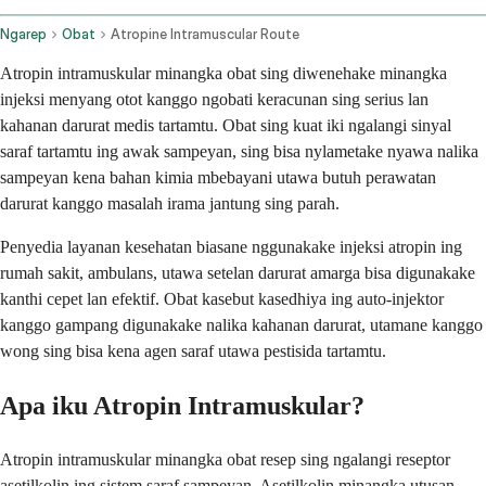
Ngarep
Obat
Atropine Intramuscular Route
Atropin intramuskular minangka obat sing diwenehake minangka
injeksi menyang otot kanggo ngobati keracunan sing serius lan
kahanan darurat medis tartamtu. Obat sing kuat iki ngalangi sinyal
saraf tartamtu ing awak sampeyan, sing bisa nylametake nyawa nalika
sampeyan kena bahan kimia mbebayani utawa butuh perawatan
darurat kanggo masalah irama jantung sing parah.
Penyedia layanan kesehatan biasane nggunakake injeksi atropin ing
rumah sakit, ambulans, utawa setelan darurat amarga bisa digunakake
kanthi cepet lan efektif. Obat kasebut kasedhiya ing auto-injektor
kanggo gampang digunakake nalika kahanan darurat, utamane kanggo
wong sing bisa kena agen saraf utawa pestisida tartamtu.
Apa iku Atropin Intramuskular?
Atropin intramuskular minangka obat resep sing ngalangi reseptor
asetilkolin ing sistem saraf sampeyan. Asetilkolin minangka utusan