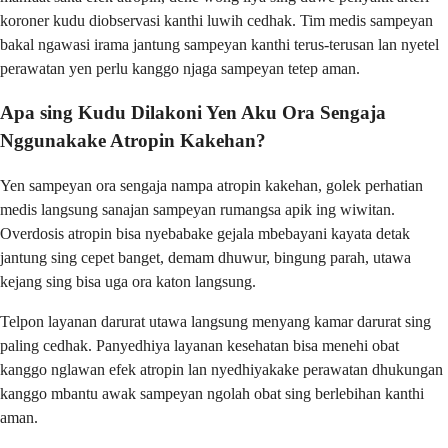
koroner kudu diobservasi kanthi luwih cedhak. Tim medis sampeyan
bakal ngawasi irama jantung sampeyan kanthi terus-terusan lan nyetel
perawatan yen perlu kanggo njaga sampeyan tetep aman.
Apa sing Kudu Dilakoni Yen Aku Ora Sengaja
Nggunakake Atropin Kakehan?
Yen sampeyan ora sengaja nampa atropin kakehan, golek perhatian
medis langsung sanajan sampeyan rumangsa apik ing wiwitan.
Overdosis atropin bisa nyebabake gejala mbebayani kayata detak
jantung sing cepet banget, demam dhuwur, bingung parah, utawa
kejang sing bisa uga ora katon langsung.
Telpon layanan darurat utawa langsung menyang kamar darurat sing
paling cedhak. Panyedhiya layanan kesehatan bisa menehi obat
kanggo nglawan efek atropin lan nyedhiyakake perawatan dhukungan
kanggo mbantu awak sampeyan ngolah obat sing berlebihan kanthi
aman.