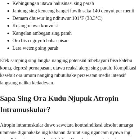
Kebingungan utawa halusinasi sing parah
Jantung sing kenceng banget luwih saka 140 denyut per menit
Demam dhuwur ing ndhuwur 101°F (38.3°C)
Kejang utawa konvulsi
Kangelan ambegan sing parah
Ora bisa nguyuh babar pisan
Lara weteng sing parah
Efek samping sing langka nanging potensial mbebayani bisa kalebu
koma, depresi pernapasan, utawa reaksi alergi sing parah. Komplikasi
kasebut ora umum nanging mbutuhake perawatan medis intensif
langsung nalika kedadeyan.
Sapa Sing Ora Kudu Njupuk Atropin
Intramuskular?
Atropin intramuskular duwe sawetara kontraindikasi absolut amarga
utamane digunakake ing kahanan darurat sing ngancam nyawa ing