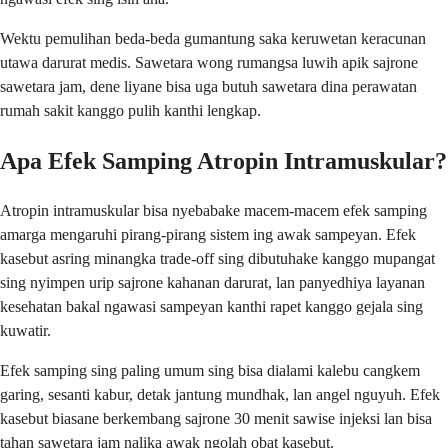
Wektu pemulihan beda-beda gumantung saka keruwetan keracunan
utawa darurat medis. Sawetara wong rumangsa luwih apik sajrone
sawetara jam, dene liyane bisa uga butuh sawetara dina perawatan
rumah sakit kanggo pulih kanthi lengkap.
Apa Efek Samping Atropin Intramuskular?
Atropin intramuskular bisa nyebabake macem-macem efek samping
amarga mengaruhi pirang-pirang sistem ing awak sampeyan. Efek
kasebut asring minangka trade-off sing dibutuhake kanggo mupangat
sing nyimpen urip sajrone kahanan darurat, lan panyedhiya layanan
kesehatan bakal ngawasi sampeyan kanthi rapet kanggo gejala sing
kuwatir.
Efek samping sing paling umum sing bisa dialami kalebu cangkem
garing, sesanti kabur, detak jantung mundhak, lan angel nguyuh. Efek
kasebut biasane berkembang sajrone 30 menit sawise injeksi lan bisa
tahan sawetara jam nalika awak ngolah obat kasebut.