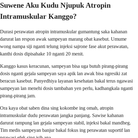
Suwene Aku Kudu Njupuk Atropin
Intramuskular Kanggo?
Durasi perawatan atropin intramuskular gumantung saka kahanan
darurat lan respon awak sampeyan marang obat kasebut. Umume
wong nampa siji nganti telung injeksi sajrone fase akut perawatan,
kanthi dosis dipisahake 10 nganti 20 menit.
Kanggo kasus keracunan, sampeyan bisa uga butuh pirang-pirang
dosis nganti gejala sampeyan saya apik lan awak bisa ngresiki zat
beracun kasebut. Panyedhiya layanan kesehatan bakal terus ngawasi
sampeyan lan menehi dosis tambahan yen perlu, kadhangkala nganti
pirang-pirang jam.
Ora kaya obat saben dina sing kokombe ing omah, atropin
intramuskular dudu perawatan jangka panjang. Sawise kahanan
darurat rampung lan gejala sampeyan stabil, injeksi bakal mandheg.
Tim medis sampeyan banjur bakal fokus ing perawatan suportif lan
ngawasi efek sing isih ana.