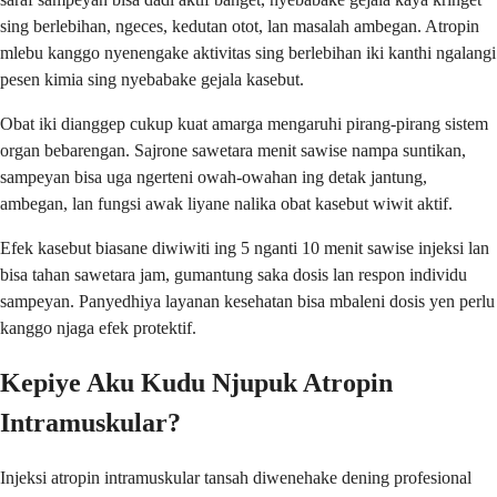
sing berlebihan, ngeces, kedutan otot, lan masalah ambegan. Atropin
mlebu kanggo nyenengake aktivitas sing berlebihan iki kanthi ngalangi
pesen kimia sing nyebabake gejala kasebut.
Obat iki dianggep cukup kuat amarga mengaruhi pirang-pirang sistem
organ bebarengan. Sajrone sawetara menit sawise nampa suntikan,
sampeyan bisa uga ngerteni owah-owahan ing detak jantung,
ambegan, lan fungsi awak liyane nalika obat kasebut wiwit aktif.
Efek kasebut biasane diwiwiti ing 5 nganti 10 menit sawise injeksi lan
bisa tahan sawetara jam, gumantung saka dosis lan respon individu
sampeyan. Panyedhiya layanan kesehatan bisa mbaleni dosis yen perlu
kanggo njaga efek protektif.
Kepiye Aku Kudu Njupuk Atropin
Intramuskular?
Injeksi atropin intramuskular tansah diwenehake dening profesional