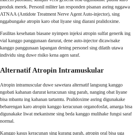
produk merek. Personil militer lan responden pisanan asring nggawa
ATNAA (Antidote Treatment Nerve Agent Auto-injector), sing
nggabungake atropin karo obat liyane sing diarani pralidoxime.
Fasilitas kesehatan biasane nyimpen injeksi atropin sulfat generik ing
vial kanggo panggunaan darurat, dene auto-injector dicawisake
kanggo panggunaan lapangan dening personel sing dilatih utawa
individu sing duwe risiko kena agen saraf.
Alternatif Atropin Intramuskular
Atropin intramuscular duwe sawetara alternatif langsung kanggo
ngobati kahanan darurat keracunan sing parah, nanging obat liyane
bisa mbantu ing kahanan tartamtu. Pralidoxime asring digunakake
bebarengan karo atropin kanggo keracunan organofosfat, amarga bisa
digunakake liwat mekanisme sing beda kanggo mulihake fungsi saraf
normal.
Kanggo kasus keracunan sing kurang parah, atropin oral bisa uga