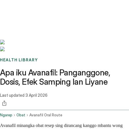
Benchmarks
Stories
FAQ
Sign up / Log in
HEALTH LIBRARY
Apa iku Avanafil: Panganggone,
Dosis, Efek Samping lan Liyane
Last updated
3 April 2026
Ngarep
Obat
Avanafil Oral Route
Avanafil minangka obat resep sing dirancang kanggo mbantu wong