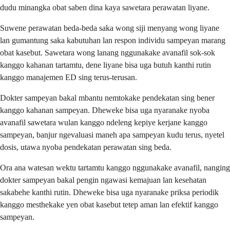
dudu minangka obat saben dina kaya sawetara perawatan liyane.
Suwene perawatan beda-beda saka wong siji menyang wong liyane
lan gumantung saka kabutuhan lan respon individu sampeyan marang
obat kasebut. Sawetara wong lanang nggunakake avanafil sok-sok
kanggo kahanan tartamtu, dene liyane bisa uga butuh kanthi rutin
kanggo manajemen ED sing terus-terusan.
Dokter sampeyan bakal mbantu nemtokake pendekatan sing bener
kanggo kahanan sampeyan. Dheweke bisa uga nyaranake nyoba
avanafil sawetara wulan kanggo ndeleng kepiye kerjane kanggo
sampeyan, banjur ngevaluasi maneh apa sampeyan kudu terus, nyetel
dosis, utawa nyoba pendekatan perawatan sing beda.
Ora ana watesan wektu tartamtu kanggo nggunakake avanafil, nanging
dokter sampeyan bakal pengin ngawasi kemajuan lan kesehatan
sakabehe kanthi rutin. Dheweke bisa uga nyaranake priksa periodik
kanggo mesthekake yen obat kasebut tetep aman lan efektif kanggo
sampeyan.