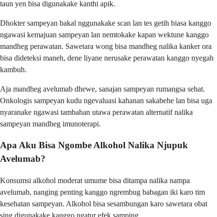
taun yen bisa digunakake kanthi apik.
Dhokter sampeyan bakal nggunakake scan lan tes getih biasa kanggo
ngawasi kemajuan sampeyan lan nemtokake kapan wektune kanggo
mandheg perawatan. Sawetara wong bisa mandheg nalika kanker ora
bisa dideteksi maneh, dene liyane nerusake perawatan kanggo nyegah
kambuh.
Aja mandheg avelumab dhewe, sanajan sampeyan rumangsa sehat.
Onkologis sampeyan kudu ngevaluasi kahanan sakabehe lan bisa uga
nyaranake ngawasi tambahan utawa perawatan alternatif nalika
sampeyan mandheg imunoterapi.
Apa Aku Bisa Ngombe Alkohol Nalika Njupuk
Avelumab?
Konsumsi alkohol moderat umume bisa ditampa nalika nampa
avelumab, nanging penting kanggo ngrembug babagan iki karo tim
kesehatan sampeyan. Alkohol bisa sesambungan karo sawetara obat
sing digunakake kanggo ngatur efek samping.