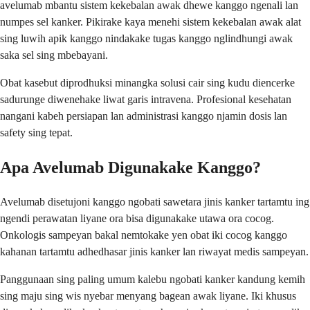
avelumab mbantu sistem kekebalan awak dhewe kanggo ngenali lan
numpes sel kanker. Pikirake kaya menehi sistem kekebalan awak alat
sing luwih apik kanggo nindakake tugas kanggo nglindhungi awak
saka sel sing mbebayani.
Obat kasebut diprodhuksi minangka solusi cair sing kudu diencerke
sadurunge diwenehake liwat garis intravena. Profesional kesehatan
nangani kabeh persiapan lan administrasi kanggo njamin dosis lan
safety sing tepat.
Apa Avelumab Digunakake Kanggo?
Avelumab disetujoni kanggo ngobati sawetara jinis kanker tartamtu ing
ngendi perawatan liyane ora bisa digunakake utawa ora cocog.
Onkologis sampeyan bakal nemtokake yen obat iki cocog kanggo
kahanan tartamtu adhedhasar jinis kanker lan riwayat medis sampeyan.
Panggunaan sing paling umum kalebu ngobati kanker kandung kemih
sing maju sing wis nyebar menyang bagean awak liyane. Iki khusus