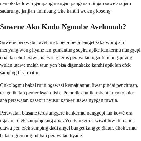
nemokake luwih gampang mangan panganan ringan sawetara jam
sadurunge janjian tinimbang teka kanthi weteng kosong.
Suwene Aku Kudu Ngombe Avelumab?
Suwene perawatan avelumab beda-beda banget saka wong siji
menyang wong liyane lan gumantung sepira apike kankermu nanggepi
obat kasebut. Sawetara wong terus perawatan nganti pirang-pirang
wulan utawa malah taun yen bisa digunakake kanthi apik lan efek
samping bisa diatur.
Onkologmu bakal rutin ngawasi kemajuanmu liwat pindai pencitraan,
tes getih, lan pemeriksaan fisik. Pemeriksaan iki mbantu nemtokake
apa perawatan kasebut nyusut kanker utawa nyegah tuwuh.
Perawatan biasane terus anggere kankermu nanggepi lan kowé ora
ngalami efek samping sing abot. Yen kankermu wiwit tuwuh maneh
utawa yen efek samping dadi angel banget kanggo diatur, dhoktermu
bakal ngrembug pilihan perawatan liyane.