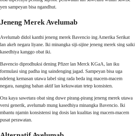
yen sampeyan bisa ngandhut.
Jeneng Merek Avelumab
Avelumab didol kanthi jeneng merek Bavencio ing Amerika Serikat
lan akeh negara liyane. Iki minangka siji-sijine jeneng merek sing saiki
kasedhiya kanggo obat iki.
Bavencio diprodhuksi dening Pfizer lan Merck KGaA, lan iku
formulasi sing padha ing saindenging jagad. Sampeyan bisa uga
ndeleng kemasan utawa label sing rada beda ing macem-macem
negara, nanging bahan aktif lan kekuwatan tetep konsisten.
Ora kaya sawetara obat sing duwe pirang-pirang jeneng merek utawa
versi generik, avelumab mung kasedhiya minangka Bavencio. Iki
mbantu njamin konsistensi ing dosis lan kualitas ing macem-macem
pusat perawatan.
Alternatif Avelumab