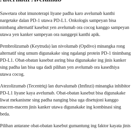
Sawetara obat imunoterapi liyane padha karo avelumab kanthi
nargetake dalan PD-1 utawa PD-L1. Onkologis sampeyan bisa
nimbang alternatif kasebut yen avelumab ora cocog kanggo sampeyan
utawa yen kanker sampeyan ora nanggepi kanthi apik.
Pembrolizumab (Keytruda) lan nivolumab (Opdivo) minangka rong
alternatif sing umum digunakake sing ngalangi protein PD-1 tinimbang
PD-L1. Obat-obatan kasebut asring bisa digunakake ing jinis kanker
sing padha lan bisa uga dadi pilihan yen avelumab ora kasedhiya
utawa cocog.
Atezolizumab (Tecentriq) lan durvalumab (Imfinzi) minangka inhibitor
PD-L1 liyane kaya avelumab. Obat-obatan kasebut bisa digunakake
liwat mekanisme sing padha nanging bisa uga disetujoni kanggo
macem-macem jinis kanker utawa digunakake ing kombinasi sing
beda.
Pilihan antarane obat-obatan kasebut gumantung ing faktor kayata jinis