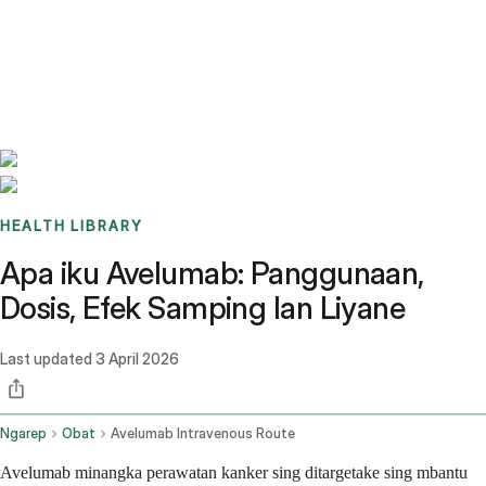
Benchmarks
Stories
FAQ
Sign up / Log in
HEALTH LIBRARY
Apa iku Avelumab: Panggunaan,
Dosis, Efek Samping lan Liyane
Last updated
3 April 2026
Ngarep
Obat
Avelumab Intravenous Route
Avelumab minangka perawatan kanker sing ditargetake sing mbantu