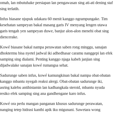
omah, lan mbutuhake persiapan lan pengawasan sing ati-ati dening staf
sing terlatih.
Infus biasane njupuk udakara 60 menit kanggo ngrampungake. Tim
kesehatan sampeyan bakal masang garis IV menyang lengen utawa
garis tengah yen sampeyan duwe, banjur alon-alon menehi obat sing
diencerake.
Kowé biasane bakal nampa perawatan saben rong minggu, sanajan
dhoktermu bisa nyetel jadwal iki adhedhasar caramu nanggepi lan efek
samping sing dialami. Penting kanggo njaga kabeh janjian sing
dijadwalake sanajan kowé rumangsa sehat.
Sadurunge saben infus, kowé kamungkinan bakal nampa obat-obatan
kanggo mbantu nyegah reaksi alergi. Obat-obatan sadurunge iki,
asring kalebu antihistamin lan kadhangkala steroid, mbantu nyuda
resiko efek samping sing ana gandhengane karo infus.
Kowé ora perlu mangan panganan khusus sadurunge perawatan,
nanging tetep hidrasi kanthi apik iku migunani. Sawetara wong