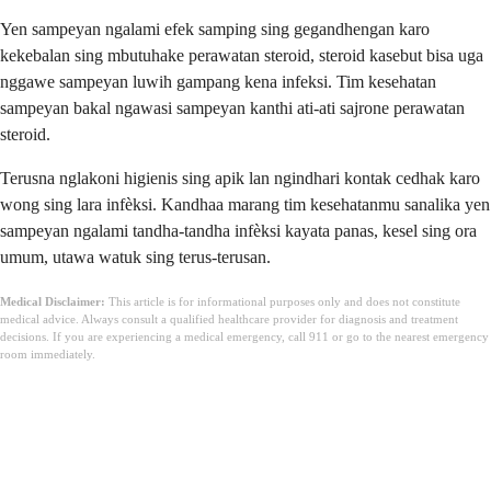
Yen sampeyan ngalami efek samping sing gegandhengan karo
kekebalan sing mbutuhake perawatan steroid, steroid kasebut bisa uga
nggawe sampeyan luwih gampang kena infeksi. Tim kesehatan
sampeyan bakal ngawasi sampeyan kanthi ati-ati sajrone perawatan
steroid.
Terusna nglakoni higienis sing apik lan ngindhari kontak cedhak karo
wong sing lara infèksi. Kandhaa marang tim kesehatanmu sanalika yen
sampeyan ngalami tandha-tandha infèksi kayata panas, kesel sing ora
umum, utawa watuk sing terus-terusan.
Medical Disclaimer:
This article is for informational purposes only and does not constitute
medical advice. Always consult a qualified healthcare provider for diagnosis and treatment
decisions. If you are experiencing a medical emergency, call 911 or go to the nearest emergency
room immediately.