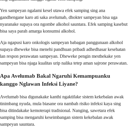
Yen sampeyan ngalami kesel utawa efek samping sing ana
gandhengane karo ati saka avelumab, dhokter sampeyan bisa uga
nyaranake supaya ora ngombe alkohol sauntara. Efek samping kasebut
bisa saya parah amarga konsumsi alkohol.
Aja ngapusi karo onkologis sampeyan babagan panggunaan alkohol
supaya dheweke bisa menehi pandhuan pribadi adhedhasar kesehatan
lan respon perawatan sampeyan. Dheweke pengin mesthekake yen
sampeyan bisa njaga kualitas urip nalika tetep aman sajrone perawatan.
Apa Avelumab Bakal Ngaruhi Kemampuanku
kanggo Nglawan Infeksi Liyane?
Avelumab bisa digunakake kanthi ngaktifake sistem kekebalan awak
tinimbang nyuda, mula biasane ora nambah risiko infeksi kaya sing
bisa ditindakake kemoterapi tradisional. Nanging, sawetara efek
samping bisa mengaruhi keseimbangan sistem kekebalan awak
sampeyan sauntara.