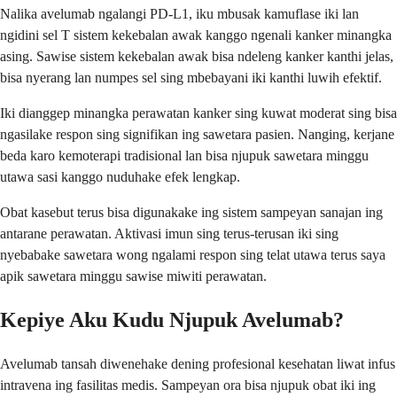
Nalika avelumab ngalangi PD-L1, iku mbusak kamuflase iki lan
ngidini sel T sistem kekebalan awak kanggo ngenali kanker minangka
asing. Sawise sistem kekebalan awak bisa ndeleng kanker kanthi jelas,
bisa nyerang lan numpes sel sing mbebayani iki kanthi luwih efektif.
Iki dianggep minangka perawatan kanker sing kuwat moderat sing bisa
ngasilake respon sing signifikan ing sawetara pasien. Nanging, kerjane
beda karo kemoterapi tradisional lan bisa njupuk sawetara minggu
utawa sasi kanggo nuduhake efek lengkap.
Obat kasebut terus bisa digunakake ing sistem sampeyan sanajan ing
antarane perawatan. Aktivasi imun sing terus-terusan iki sing
nyebabake sawetara wong ngalami respon sing telat utawa terus saya
apik sawetara minggu sawise miwiti perawatan.
Kepiye Aku Kudu Njupuk Avelumab?
Avelumab tansah diwenehake dening profesional kesehatan liwat infus
intravena ing fasilitas medis. Sampeyan ora bisa njupuk obat iki ing