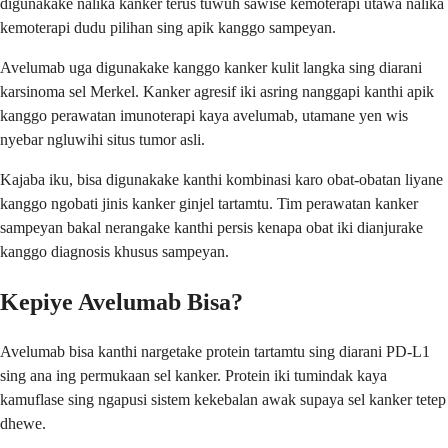
digunakake nalika kanker terus tuwuh sawise kemoterapi utawa nalika
kemoterapi dudu pilihan sing apik kanggo sampeyan.
Avelumab uga digunakake kanggo kanker kulit langka sing diarani
karsinoma sel Merkel. Kanker agresif iki asring nanggapi kanthi apik
kanggo perawatan imunoterapi kaya avelumab, utamane yen wis
nyebar ngluwihi situs tumor asli.
Kajaba iku, bisa digunakake kanthi kombinasi karo obat-obatan liyane
kanggo ngobati jinis kanker ginjel tartamtu. Tim perawatan kanker
sampeyan bakal nerangake kanthi persis kenapa obat iki dianjurake
kanggo diagnosis khusus sampeyan.
Kepiye Avelumab Bisa?
Avelumab bisa kanthi nargetake protein tartamtu sing diarani PD-L1
sing ana ing permukaan sel kanker. Protein iki tumindak kaya
kamuflase sing ngapusi sistem kekebalan awak supaya sel kanker tetep
dhewe.