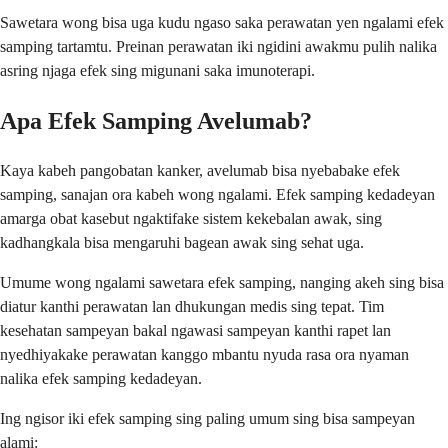
Sawetara wong bisa uga kudu ngaso saka perawatan yen ngalami efek
samping tartamtu. Preinan perawatan iki ngidini awakmu pulih nalika
asring njaga efek sing migunani saka imunoterapi.
Apa Efek Samping Avelumab?
Kaya kabeh pangobatan kanker, avelumab bisa nyebabake efek
samping, sanajan ora kabeh wong ngalami. Efek samping kedadeyan
amarga obat kasebut ngaktifake sistem kekebalan awak, sing
kadhangkala bisa mengaruhi bagean awak sing sehat uga.
Umume wong ngalami sawetara efek samping, nanging akeh sing bisa
diatur kanthi perawatan lan dhukungan medis sing tepat. Tim
kesehatan sampeyan bakal ngawasi sampeyan kanthi rapet lan
nyedhiyakake perawatan kanggo mbantu nyuda rasa ora nyaman
nalika efek samping kedadeyan.
Ing ngisor iki efek samping sing paling umum sing bisa sampeyan
alami: