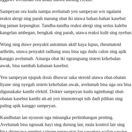
Sampeyan ora kudu nampa avelumab yen sampeyan wis ngalami
reaksi alergi sing parah marang obat iki utawa bahan-bahan kasebut
ing jaman kepungkur. Tandha-tandha reaksi alergi sing serius kalebu
kangelan ambegan, bengkak sing parah, utawa reaksi kulit sing nyebar.
Wong sing duwe penyakit autoimun aktif kaya lupus, rheumatoid
arthritis, utawa penyakit radhang usus bisa uga dudu calon sing apik
kanggo avelumab. Amarga obat iki ngrangsang sistem kekebalan
awak, bisa nambah kahanan kasebut.
Yen sampeyan njupuk dosis dhuwur saka steroid utawa obat-obatan
liyane sing nyegah sistem kekebalan awak, avelumab bisa uga ora bisa
digunakake kanthi efektif. Dokter sampeyan kudu ngimbangi obat-
obatan kasebut kanthi ati-ati yen imunoterapi isih dadi pilihan sing
paling apik kanggo sampeyan.
Kandhutan lan nyusoni uga minangka pertimbangan penting.
Avelumab bisa ngrusak bayi sing durung lair, mula kontrol lair sing
bisa dipercaya penting sajrone perawatan lan sawetara wulan sawise