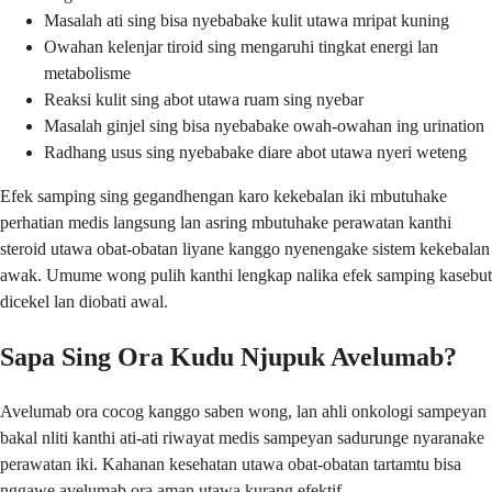
Masalah ati sing bisa nyebabake kulit utawa mripat kuning
Owahan kelenjar tiroid sing mengaruhi tingkat energi lan
metabolisme
Reaksi kulit sing abot utawa ruam sing nyebar
Masalah ginjel sing bisa nyebabake owah-owahan ing urination
Radhang usus sing nyebabake diare abot utawa nyeri weteng
Efek samping sing gegandhengan karo kekebalan iki mbutuhake
perhatian medis langsung lan asring mbutuhake perawatan kanthi
steroid utawa obat-obatan liyane kanggo nyenengake sistem kekebalan
awak. Umume wong pulih kanthi lengkap nalika efek samping kasebut
dicekel lan diobati awal.
Sapa Sing Ora Kudu Njupuk Avelumab?
Avelumab ora cocog kanggo saben wong, lan ahli onkologi sampeyan
bakal nliti kanthi ati-ati riwayat medis sampeyan sadurunge nyaranake
perawatan iki. Kahanan kesehatan utawa obat-obatan tartamtu bisa
nggawe avelumab ora aman utawa kurang efektif.