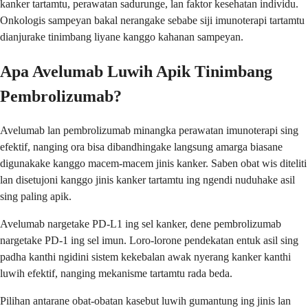
kanker tartamtu, perawatan sadurunge, lan faktor kesehatan individu.
Onkologis sampeyan bakal nerangake sebabe siji imunoterapi tartamtu
dianjurake tinimbang liyane kanggo kahanan sampeyan.
Apa Avelumab Luwih Apik Tinimbang
Pembrolizumab?
Avelumab lan pembrolizumab minangka perawatan imunoterapi sing
efektif, nanging ora bisa dibandhingake langsung amarga biasane
digunakake kanggo macem-macem jinis kanker. Saben obat wis diteliti
lan disetujoni kanggo jinis kanker tartamtu ing ngendi nuduhake asil
sing paling apik.
Avelumab nargetake PD-L1 ing sel kanker, dene pembrolizumab
nargetake PD-1 ing sel imun. Loro-lorone pendekatan entuk asil sing
padha kanthi ngidini sistem kekebalan awak nyerang kanker kanthi
luwih efektif, nanging mekanisme tartamtu rada beda.
Pilihan antarane obat-obatan kasebut luwih gumantung ing jinis lan