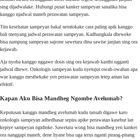
sing dijadwalake. Hubungi pusat kanker sampeyan sanalika bisa
kanggo njadwal maneh perawatan sampeyan.
Tim kesehatan sampeyan bakal nemtokake cara paling apik kanggo
bali menyang jadwal perawatan sampeyan. Kadhangkala dheweke
bisa nampung sampeyan sajrone sawetara dina sawise janjian sing ora
kejawab.
Aja nyoba kanggo nggawe dosis sing ora kejawab kanthi ngganti
jadwal dhewe. Onkologis sampeyan kudu nyetujui owah-owahan apa
wae kanggo mesthekake yen perawatan sampeyan tetep aman lan
efektif.
Kapan Aku Bisa Mandheg Ngombe Avelumab?
Keputusan kanggo mandheg avelumab kudu tansah digawe karo
onkologis sampeyan adhedhasar sepira apike perawatan kasebut lan
kepiye sampeyan ngidinke. Sawetara wong bisa mandheg yen kanker
ora nanggapi maneh, dene liyane bisa uga terus nganti pirang-pirang