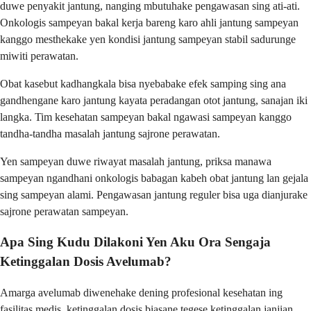
duwe penyakit jantung, nanging mbutuhake pengawasan sing ati-ati.
Onkologis sampeyan bakal kerja bareng karo ahli jantung sampeyan
kanggo mesthekake yen kondisi jantung sampeyan stabil sadurunge
miwiti perawatan.
Obat kasebut kadhangkala bisa nyebabake efek samping sing ana
gandhengane karo jantung kayata peradangan otot jantung, sanajan iki
langka. Tim kesehatan sampeyan bakal ngawasi sampeyan kanggo
tandha-tandha masalah jantung sajrone perawatan.
Yen sampeyan duwe riwayat masalah jantung, priksa manawa
sampeyan ngandhani onkologis babagan kabeh obat jantung lan gejala
sing sampeyan alami. Pengawasan jantung reguler bisa uga dianjurake
sajrone perawatan sampeyan.
Apa Sing Kudu Dilakoni Yen Aku Ora Sengaja
Ketinggalan Dosis Avelumab?
Amarga avelumab diwenehake dening profesional kesehatan ing
fasilitas medis, ketinggalan dosis biasane tegese ketinggalan janjian