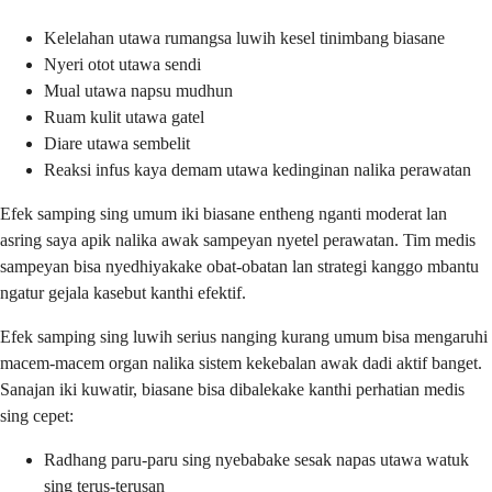
Kelelahan utawa rumangsa luwih kesel tinimbang biasane
Nyeri otot utawa sendi
Mual utawa napsu mudhun
Ruam kulit utawa gatel
Diare utawa sembelit
Reaksi infus kaya demam utawa kedinginan nalika perawatan
Efek samping sing umum iki biasane entheng nganti moderat lan
asring saya apik nalika awak sampeyan nyetel perawatan. Tim medis
sampeyan bisa nyedhiyakake obat-obatan lan strategi kanggo mbantu
ngatur gejala kasebut kanthi efektif.
Efek samping sing luwih serius nanging kurang umum bisa mengaruhi
macem-macem organ nalika sistem kekebalan awak dadi aktif banget.
Sanajan iki kuwatir, biasane bisa dibalekake kanthi perhatian medis
sing cepet:
Radhang paru-paru sing nyebabake sesak napas utawa watuk
sing terus-terusan